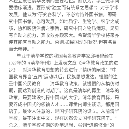
术独立放在清华发展的重要地位。他认为，学生做学问
要循序渐进，要形成“独立而有统系之思想”；对于学术
发展，他认为“研究各科学，不必专恃外国书籍，即研
究中国书籍，亦可发展。如地质学、生物学、农学之成
绩，协和医院治病之宗旨，研究中国之物质病源。足见
有自动之能力，其收效亦颇宏大。希望清华学校将来亦
使其能有自动之能力。否则
如民国现时状况
但有名目
,
,
而无精神。”
毕业于清华学校的我国著名教育学家邱椿曾经在
年的《清华年刊》上发表文章《清华教育政策的进
1927
步》，对清华教育思想的转变进行了精辟的阐述：“中
国教育界自‘五四’运动以后，民族思想发达，慢慢的注
重中国公民教育……清华教育政策，就慢慢的从模仿时
期，而达到创造的时期了。这真是清华的再生！清华的
政策，是要建设纯粹中国式的大学。清华教育目标，是
要养成中国式的领袖人才……课堂内师生谈话，都用国
语了。最令人注意的，是国学研究院的设立。从前清华
学校，最不注重中文，现在居然设立国学研究院了。”
总之，清华学校初期的办学思想，强调“进德修业”的