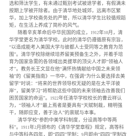
关闭
信息化服务
总会简介
选和筛汰学生，有未通过甄别考试被退学者，有假满未
按期上学被开除者。由于清华地处城郊，远离市区繁
华，加上学校斋务处的严管，所以清华学生比较循规蹈
三创大赛
会长致辞
矩，在生活上养成了简朴的风气。
随着辛亥革命后中华民国的成立，
年
月，清
1912
10
实用信息
总会章程
华学堂更名为清华学校。此时的清华仍遵循原有宗旨，
“以造成能考入美国大学与彼都人士受同等之教育为范
围”。清华学校除继续培养留美预备生之外，并着手培
理事会名单
育为国家急需的各领域出类拔萃的顶尖人才即“领袖人
才”。教务长王文显在他“满怀热情献给中国之未来领
制度法规
袖”的《留美指南》一书中，在强调“为什么要选择去美
留学”时说：“将来的世界领导权无疑的是在太平洋彼
岸”，留美学习“将帮助这些中国的未来领袖去改善我们
联系我们
困苦国家的命运”。
年任清华学校校长的曹云祥认
1922
为，“领袖人才”最上焉者是要具有“天赋制裁，精明强
干，随即应变，善于治人”的禀赋与本事。
清华学校“参酌中美学科制度，分设高等中等两
科”。
年
月颁布的《清华学堂章程》规定，高等科
1911
2
与中等科各四年，即“四四”学制；
月即由“四四”学制改
9