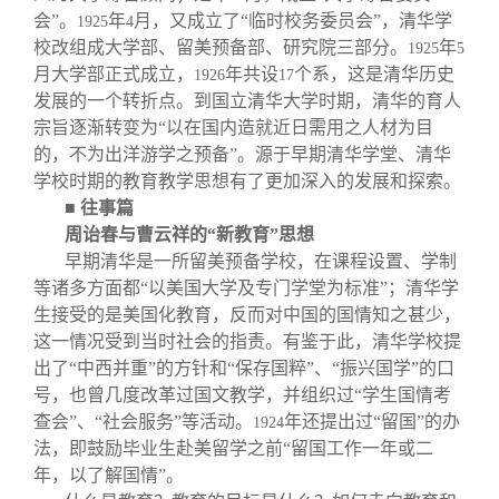
会”。
年
月，又成立了“临时校务委员会”，清华学
1925
4
校改组成大学部、留美预备部、研究院三部分。
年
1925
5
月大学部正式成立，
年共设
个系，这是清华历史
1926
17
发展的一个转折点。到国立清华大学时期，清华的育人
宗旨逐渐转变为“以在国内造就近日需用之人材为目
的，不为出洋游学之预备”。源于早期清华学堂、清华
学校时期的教育教学思想有了更加深入的发展和探索。
■
往事篇
周诒春与曹云祥的“新教育”思想
早期清华是一所留美预备学校，在课程设置、学制
等诸多方面都“以美国大学及专门学堂为标准”；清华学
生接受的是美国化教育，反而对中国的国情知之甚少，
这一情况受到当时社会的指责。有鉴于此，清华学校提
出了“中西并重”的方针和“保存国粹”、“振兴国学”的口
号，也曾几度改革过国文教学，并组织过“学生国情考
查会”、“社会服务”等活动。
年还提出过“留国”的办
1924
法，即鼓励毕业生赴美留学之前“留国工作一年或二
年，以了解国情”。