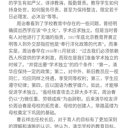
的学生有如严父，谆谆教诲，殷勤督责。教导学生如何
持身处世，如何服务尽责，甚至为保持整洁，限定若干
日必理发、必沐浴”等等。
周诒春看到了学校教育中存在的一些问题，曾经明
确提出西学应该“中土化”，学术应求独立。但是当时曾
有人对他进行了无端的指责，
年底北京教育界黄正
1917
明等人到外交部指控他是“奉行洋化政策的代表”。而事
实是，周诒春早在
年
月就说：“过去我们必须依赖
1916
11
西人所提供的学术刺激，而现在是我们准备学术独立的
时候了。”并提出要“学术独立”的四个条件：“第一，清
华应保持一定的政策；第二，对中外、新旧教员应一视
同仁，均应同样之待遇，享受同等权利；第三，学生应
遵守纪律；第四，应以国语为教学媒介。如此，才能够
促进学术独立。”虽经核查攻击之辞大多不实，周诒春
仍以“力微任重、劳顿成疾”为由辞职。后来清华校友评
价周诒春是母校的拓荒者、母校的创建人，筚路蓝缕为
母校奠定下巩固的基础。
曹云祥出任校长后，对于育人的目标有了更加深刻
的理解和清晰的认识。他认为，清华学校的教育目标，