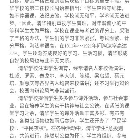
目标，那么严格管理则是实现这个目标的重要手段。清
华学校的第二任校长周诒春指出：“学生应遵守纪律，
如不停罢课，法纪废弛，学校就无和平，学术就无法进
步。”因此，清华特别重视学生管理，对年龄偏小的中
等科学生尤为严格，学校在课业与考试的评分上，采取
了严格的办法，学生们的学习非常紧张，考试频繁、计
分严格，淘汰率很高，在
年～
年间淘汰率高达
1911
1921
。学生逐渐养成良好的学习、生活习惯，清华形成
32%
良好的校风也与此不无关系。
清华学校注重学生训育，经常请名人来校做演讲，
杜威、罗素、泰戈尔、李大钊、陈毅、梁启超、蔡元
培、颜惠庆等各界名人均曾来校演讲；还不时举行辩论
会，校园内辩论风气非常盛行。
清华学校提倡学生多多参与课外活动，参与社会事
业，旨在培养学生的实干精神与社会公德。在紧张的课
堂学习之余，清华学生的课外活动丰富多彩、有声有
色，各类出版物也如雨后春笋，学生还开办了“平民学
校”、“平民夜校”。在各种活动中，清华学生“意投则
合，共策进行，纯然以公益为怀”。学生将组织、参与