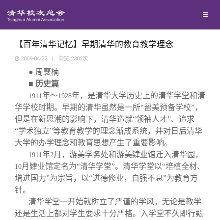
兴趣群体
捐赠方法
我要订阅
清华故事
西南联大校友会
义工计划
新媒体平台
青春风采
【百年清华记忆】早期清华的教育教学理念
2009-04-22
|
浏览
2302
次
● 周襄楠
校友文苑
■
历史篇
年～
年，是清华大学历史上的清华学堂和清
1911
1928
校友讲坛
华学校时期。早期的清华虽然是一所“留美预备学校”，
但是在新思潮的影响下，清华造就“领袖人才”、追求
“学术独立”等教育教学的理念渐成系统，并对日后清华
校友视界
大学的办学理念和教育思想产生了重要影响。
年
月，游美学务处和游美肄业馆迁入清华园，
1911
2
校友服务
月肄业馆定名为“清华学堂”。清华学堂以“培植全材、
10
增进国力”为宗旨，以“进德修业，自强不息”为教育方
针。
校友总会
终身学习
清华学堂一开始就树立了严谨的学风，无论是教学
还是生活上都对学生要求十分严格。入学堂不久即行甄