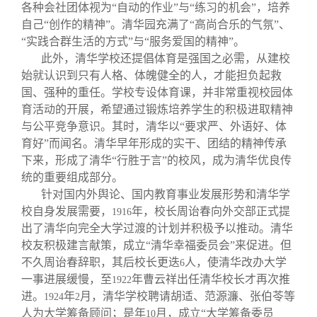
各种会社团体视为“自动的作业”与“练习的机会”，培养
自己“创作的精神”。清华园充满了“高尚合乐的气氛”、
“实践合群生活的方式”与“服务爱国的精神”。
此外，清华学校还提倡体育是强国之必需，从建校
始就认识到只有人格、体魄健全的人，才能担负起救
国、强种的重任。学校专设体育课，并非常重视校园体
育活动的开展，希望通过锻炼培养学生的积极进取精神
与公平竞争意识。其时，清华以“要求严、外语好、体
育好”而闻名。清华早年形成的实干、团结的精神传承
下来，形成了清华“行胜于言”的校风，成为清华优良传
统的重要组成部分。
针对国内外舆论、国内教育事业发展形势和清华学
校自身发展需要，
年，校长周诒春向外交部正式提
1916
出了清华向完全大学过渡的计划并积极予以推动。清华
校友积极建言献策，成立“清华幸福委员会”来促进。但
不久周诒春辞职，其后校长更迭
人，使清华改办大学
6
一事进展缓慢，至
年曹云祥出任清华校长才再次推
1922
进。
年
月，清华学校聘请胡适、范源濂、张伯苓等
1924
2
人为大学筹备顾问；是年
月，成立“大学筹备委员
10