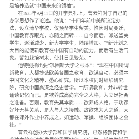
是培养造就“中国未来的领袖”。
在
年
月
日的开学典礼上，曹云祥对于自己的
1925
9
11
办学思想作了论述。他说：“十四年前中美所议定办
法，设立清华学校，仅预备学生留美。惟因时局变迁，
中国教育界眼光，亦随之而转……自今而后，派送留美
学生，逐渐减少，新大学学生，陆续增加。”“新计划之
大目的能使新教育在中国有自动的能力，而后有生活气
象。譬如栽培树木，使其日见繁荣。”
他特别指出要“巩固新大学之根本”：“现在中国所谓
新教育，大都抄袭欧美各国之教育，欲谋自动，必须本
中国文化之精神，悉心研究。所以本校同时组织研究
院，研究中国高深之经史哲学。”“所谓教育，并非转世
诵读记忆而已。是欲养成高尚完全之人格，为立足社会
之准备。否则，教育失其本质……欲养成人格，于功课
好坏无甚关系，是人与人之接触。故欲求为人之道，大
都在课外作业中养成之，如运动、军操、组织团体之会
社。”
曹云祥创办大学部和国学研究院，已然将教育和学