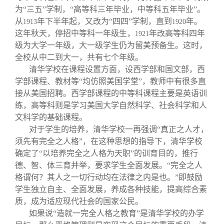
为“三五”学制，“高等科三年毕业，中等科五年毕业”。
从
年下半年起，又改为“四四”学制，直到
年。
1913
1920
这年秋天，停招中等科一年级生，
年改高等科四年
1921
级为大学一年级，大一级学生仍为留美预备生。这时，
全校从中二到大一，共有七个年级。
清华学校在课程设置方面，设西学部和国文部，西
学部课程、教材等“均仿照美国学堂”，教师中有很多直
接从美国招聘。西学部课程的中等科课程主要是英语训
练，高等科则是学习美国大学自然科学、社会科学和人
文科学的基础课程。
对于学生的培养，清华学校一再强调“真正之人才，
须先有完全之人格”，在这种思想的指导下，清华学校
确定了“以培养完全之人格为天职”的训育目的，推行
德、智、体三育并举，要求学生全面发展。“完全之人
格谓何？其人之一切行动均在法律之内是也。”即鼓励
学生独立自主、全面发展，养成各种技能，提高综合素
质，成为适应现代社会的国家公民。
如果说“造就一完全人格之教育”是清华学校的办学