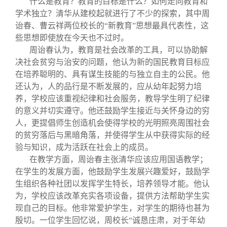
什么是教育？教育的目标是什么？如何走向教育和
学术独立？清华从建校起就进行了不少的探索，其中周
诒春、曹云祥两位校长的“新教育”思想最具代表性，这
些思想即使放在今天也不过时。
周诒春认为，教育是社会改革的工具，可以协助解
决社会贫穷与治安的问题，他认为新的国民教育目标应
在培养聪明的、具有谋生技能的与独立自主的公民。他
还认为，人的品行是不断发展的，应从幼年起努力培
养，学校应该重视纪律和社会服务，教导学生明了纪律
的意义并切实遵守。他还鼓励学生接近与关怀身边的穷
人，更提倡师生创造机会使得学校的光明照亮周围社会
的贫穷落后与黑暗角落，并使得学生从中获得实际的经
验与知识，成为活跃在社会上的成员。
在教学方面，周诒春主张清华应该应用国语教学；
在学生的发展方面，他鼓励学生发展兴趣爱好，鼓励学
生组织各种社团以发挥学生特长，培养领导才能。他认
为，学校应该改革充实各项设备，提供方法帮助学生实
现自己的目标。他非常爱护学生，对学生的期待也甚为
殷切。一位学生回忆说，周校长“诚恳庄肃，对于年幼