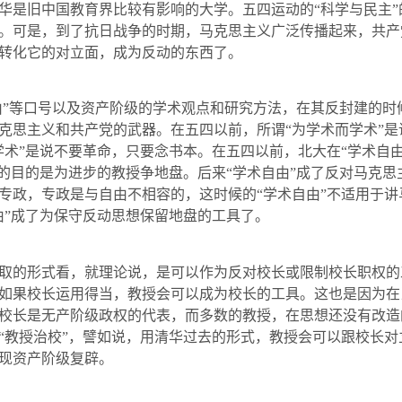
华是旧中国教育界比较有影响的大学。五四运动的“科学与民主
。可是，到了抗日战争的时期，马克思主义广泛传播起来，共产
转化它的对立面，成为反动的东西了。
”等口号以及资产阶级的学术观点和研究方法，在其反封建的时
克思主义和共产党的武器。在五四以前，所谓“为学术而学术”
学术”是说不要革命，只要念书本。在五四以前，北大在“学术自
”的目的是为进
步的
教授争地盘。后来“学术自由”成了反对马克
专政，专政是与自由不相容的，这时候的“学术自由”不适用于
由”成了为保守反动思想保留地盘的工具了。
的形式看，就理论说，是可以作为反对校长或限制校长职权的
如果校长运用得当，教授会可以成为校长的工具。这也是因为在
校长是无产阶级政权的代表，而多数的教授，在思想还没有改造
“教授治校”，譬如说，用清华过去的形式，教授会可以跟校长
现资产阶级复辟。