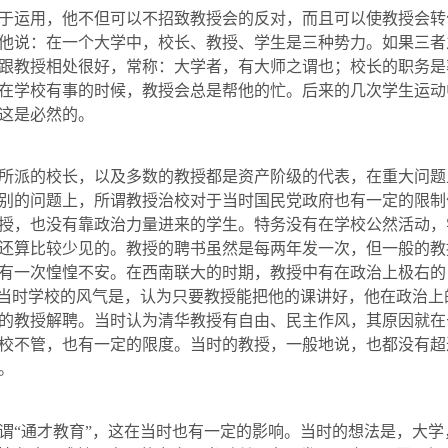
运用，他不但可以不招致教授会的反对，而且可以使教授会转
他说：在一个大学中，校长、教授、学生是三种势力。如果三者
跟教授相处很好，常称：大学者，有大师之谓也；校长的职务是
在学校有事的时候，教授会总是帮他的忙。后来的几次学生运动
这是必然的。
派的校长，以及多数的教授都是资产阶级的代表，在重大问题
别的问题上，所谓教授治校对于当时国民党政府也有一定的限制
授，也没有靠政治力量进来的学生。特务没有在学校公然活动，
还算比较少见的。教授的聘书虽然是每两年发一次，但一般的教
有一次惶惶不安。在西南联大的时期，教授中有在政治上极右的
。当时学校的风气是，认为只要教授能把他的课讲好，他在政治
的
教授解聘。当时认为清
华
教授有自由、民主作风，其原因就在
校不管，也有一定的限度。当
时的
教授，一般地说，也都没有超
。
“通才教育”，这在当时也有一定的影响。当时的想法是，大学