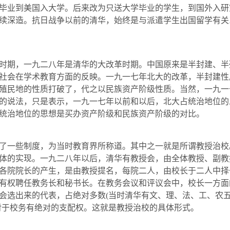
毕业到美国入大学。后来改为只送大学毕业的学生，到国外入研
续深造。抗日战争以前的清华，始终是与派遣学生出国留学有关
时期，一九二八年是清华的大改革时期。中国原来是半封建、半
社会在学术教育方面的反映。一九一七年北大的改革，半封建性
殖民地的性质打破了，代之以民族资产阶级性质。当然，一九一
的说法，只是表示，一九一七年以前和以后，北大占统治地位的
统治地位的思想是买办资产阶级和民族资产阶级的对比。
一些制度，为当时教育界所称道。其中之一就是所谓教授治校
体的实现。一九二八年以后，清
华有
教授会，由
全体
教授、副教
各院院长的产生，是由教授提名，每院二人，由校长于二人中择
有权聘任教务长和秘书长。在教务会议和评议会中，校长一方面
会选出来的代表，占绝对多数
(
当时清华有文、理、法、工、农
对于校务有绝对的支配权。这就是教授治校的具体形式。