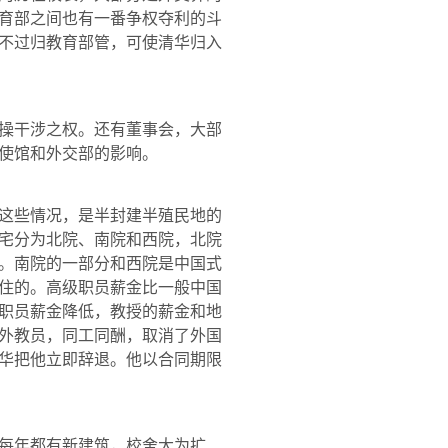
育部之间也有一番争权夺利的斗
不过归教育部管，可使清华归入
操干涉之权。还有董事会，大部
使馆和外交部的影响。
这些情况，是半封建半殖民地的
宅分为北院、南院和西院，北院
。南院的一部分和西院是中国式
住的。高级职员薪金比一般中国
职员薪金降低，教授的薪金和地
外教员，同工同酬，取消了外国
华把他立即辞退。他以合同期限
每年都有新建筑，校舍大为扩