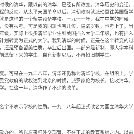
时候的清华，跟以前的清华，已经有所改变。清华历史的变迁，
程的反映。从太平天国革命以后，清朝政府就派幼童往美国留学
就是这样的一个留美预备学校。一九一一年，我在中学的时候，
，没有报考。可是我的同班也有几位，隐瞒岁数，也考上了。当
年级，实际上很多清华毕业生到美国插入大学二年级，也有插入
计划转变为正式的大学。我到清华的时候，正是在这个转变的过
，还是预备留美性质，毕业后出国。—部分是新制，即大学本科
前遗留下来的学生，自有新制以后，不再招旧制学生。
变。可是在一九二八年，清华还仍称为清华学校，在组织上，学
民党政府的政权达到北京的时候，派罗家伦为校长，接收清华。
学。在这一年，清华作了不少的改革。
字不表示学校的性质。一九二八年起正式改名为国立清华大学
办的，所以原来归外交部管，不在正规的教育系统之内。以前