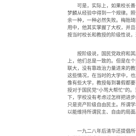
可是，实际上，如果校长善于
梦麟从经验中得到一个规律。照
余一种，一种必然失败。梅贻琦
用中，他其实掌握了大权，并且
按当时校长
和
教授的阶级性说，
按阶级说，国民党政府和其所
上，他们总是一致的。但是在个
联大，没有靠政治力量进来的教
这些情况，在当时的大学中，也
像有些大学，教授每到暑假都要
授对于国民党“小骂大帮忙”的
下，学校没有考虑过怎样把进
步
只是资产阶级自由民主。所谓学
以能维持所谓民主、自由的局面
一九二八年后清华还提倡所谓