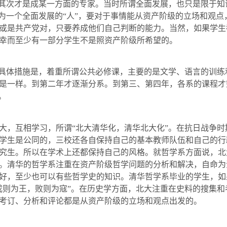
，其次才是成某一方面的专家。当时所谓全面发展，也只是限于知
认为一个全面发展的“人”，要对于事情能从资产阶级的立场和观
或是共产党对，只要养成他们自己判断的能力。当然，如果学生
幸而至少有一部分学生不是照资产阶级所希望的。
具体措施是，着重所谓公共必修课，主要的是文学、语言的训练
是一样。到第二年才逐渐分系。到第三、第四年，各系的课程才
。
大，互相学习，所谓“北大清华化，清华北大化”。在抗日战争
学生是公同的，三校还各自保持自己的基本教师队伍和自己的行
究生。所以在学术上还都保持自己的风格。就哲学系方面说，北
。清华的哲学系注重在资产阶级哲学问题的分析和解决，自命为
好，至少也可以有些哲学史的知识。清华哲学系毕业的学生，如
成则为王，败则为寇”。在历史学方面，北大注重在史料的搜集
考订、分析和评论都是从资产阶级的立场和观点出发的。