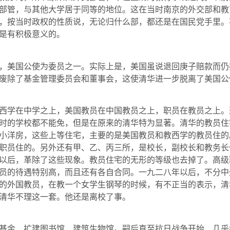
部管，与其他大学居于同等的地位。这在当时南京的外交部和教
，按当时政权的性质说，无论归什么部，都还是在国民党手里。
是有积极意义的。
美国公使为委员之一。实际上是，美国虽说退回庚子赔款而仍
废除了基金管理委员会和董事会，这使清华进一步脱离了美国公
学在中学之上，美国教员在中国教员之上，职员在教员之上。
时的学校都不能免，但是在原来的清华特为显著。清华的教员住
小洋房，这些上等住宅，主要的是美国教员和教西学的教员住的
职员住的。另外还有甲、乙、丙三所，是校长，副校长和教务长
以后，革除了这些现象。教员住宅的无形的等级也去掉了。高级
员的待遇特别高，而且还有各自合同。一九二八年以后，不分中
的外国教员，在教一个女学生钢琴的时候，有不正当的表示，清
清华不理这一套。他还是离校了事。
金，扩建图书馆，建筑生物馆。嗣后直至抗日战争开始，几乎