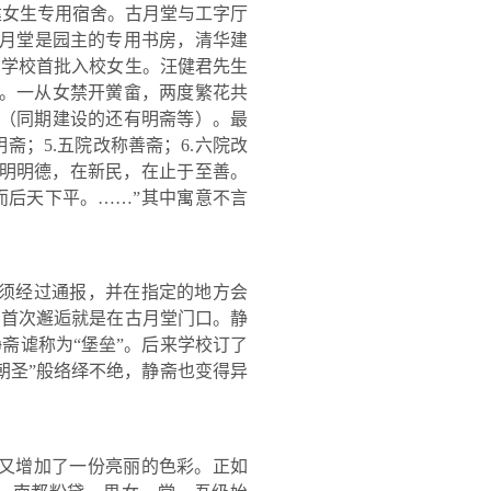
建女生专用宿舍。古月堂与工字厅
月堂是园主的专用书房，清华建
了学校首批入校女生。
汪健
君先生
。一从女禁开黉畲，两度繁花共
（同期建设的还有明斋等）。最
明斋；
5.
五院改称善斋；
6.
六院改
明明德，在新民，在止于至善。
而后天下平。
……”
其中寓意不言
必须经过通报，并在指定的地方会
的首次邂逅就是在古月堂门口。静
静斋谑称为
“
堡垒
”
。后来学校订了
朝圣
”
般络绎不绝，静斋也变得异
园又增加了一份亮丽的色彩。正如