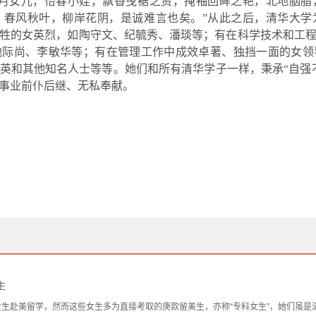
月女儿，怡春小娃，飘香曳裾之资，掩袖回眸之艳，北地胭脂
，春风秋叶，柳岸花阴，是诚难言也矣。
”
从此之后，清华大学
牲的女英烈，如陶守文、纪毓秀、潘琰等；有在科学技术和工
池际尚、李敏华等；有在管理工作中成效卓著、独挡一面的女领
英和其他知名人士等等。她们和所有清华学子一样，秉承
“
自强
事业前仆后继、无私奉献。
生
派女生赴美留学，然而这些女生多为直接考取的庚款留美生，亦称“专科女生”，她们虽