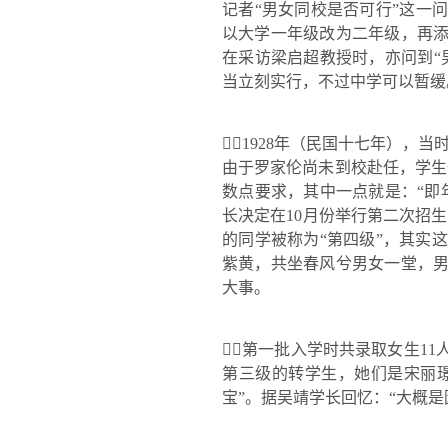
记者
“
男女同校是否可行
”
这一问
以大学一年级改为二年级，再
在采访
梁启超
教授时，亦问到
“
当立刻实行，不过中学可以暂缓

1928
年（民国十七年），当
由于罗家伦尚未到校赴任，学生
数点要求，其中一点就是：
“
即
长决定在
10
月份举行第二次招生
的同学被称为
“
第四级
”
，其实这
紫黄，共坐春风兮男女一堂，
大事。
第一批入学时共录取女生
11
第三级的转学生，她们是宋丽
宝
”
。据吴靖学长回忆：
“
大概是