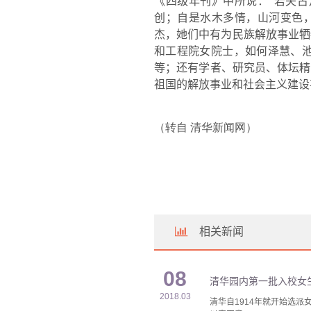
《四级年刊》中所说：
“
若夫古
创；自是水木多情，山河变色
杰，她们中有为民族解放事业牺
和工程院女院士，如何泽慧、
等；还有学者、研究员、体坛精
祖国的解放事业和社会主义建设
（转自 清华新闻网）
相关新闻
08
清华园内第一批入校女
2018.03
清华自1914年就开始选