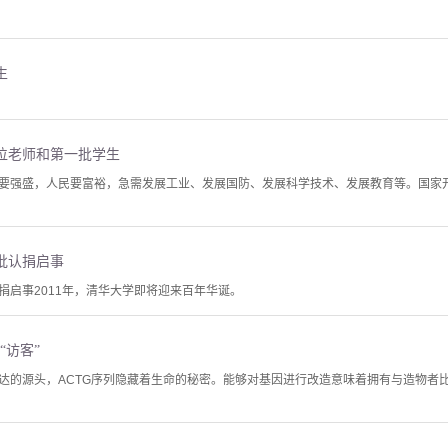
生
位老师和第一批学生
要强盛，人民要富裕，急需发展工业、发展国防、发展科学技术、发展教育等。国家
批认捐启事
捐启事2011年，清华大学即将迎来百年华诞。
“访客”
达的源头，ACTG序列隐藏着生命的秘密。能够对基因进行改造意味着拥有与造物者比肩