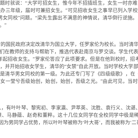
题时就说：
“
大学可招女生，惟今年不招插班生，女生一时亦难
添办三年级，届时可兼招女生。
”
可见招收女生之事早已列入学校
男女同校
”
问题。
“
梁
先生露出不满意的神情说，清华倒行逆施。
。
”
时的国民政府决定改清华为国立大学，任罗家伦为校长。当时清
们在教师的支持与帮助下，推选代表赴南京与罗交谈。学生代
年起招收女生。
”
罗家伦答应了此项要求。但是在他到校时，招
，并开始招收女学生，清华的
“
女禁
”
自此开放。当时学校大学
是清华男女同校的第一级。为此还专门写了《四级级歌》，在
男女一堂兮吾级始创，始创，始创，吾级之光。
”
由此可见，当时
人，有叶叶琴、黎宪初、李家瀛、尹萃英、沈胜、袁行义、沈谌
璟、马静蕴、赵奇和董粹。这十几位女同学在全校同学中极是
因为男同学占优势，所以叶叶琴被称为
‘
叶大哥
’
，而我被称为
‘
二