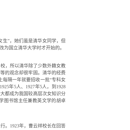
女生
”
，她们虽是清华女同学，但
改为国立清华大学时才开始的。
分校，所以清华除了少数外籍女教
平等的观念却很牢固。清华的经费
上每隔一年就要招收一批
“
专科女
1925
年
5
人、
1927
年
5
人，到
1928
后大都成为我国较高层次女知识分
学图书馆主任兼教英文学的胡卓
未行。
1923
年，曹云祥校长在回答