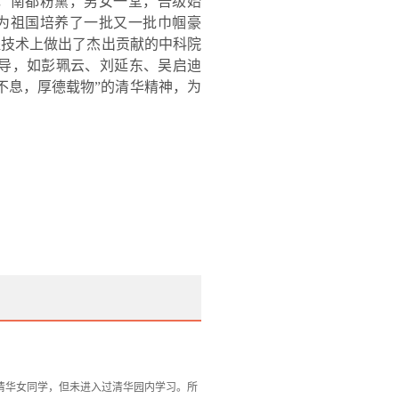
，南都粉黛，男女一堂，吾级始
为祖国培养了一批又一批巾帼豪
程技术上做出了杰出贡献的中科院
导，如彭珮云、刘延东、吴启迪
不息，厚德载物
”
的清华精神，为
是清华女同学，但未进入过清华园内学习。所