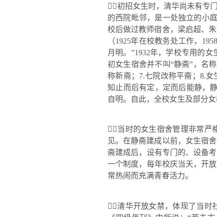
初招女生时，清华尚未有专
的西院毗邻，是一处独立的小
校后做过教师宿舍，梁启超、朱
（
1925
年在校教务处工作，
195
月明。
”1932
年，学校专用的女
初女生宿舍并不叫
“
静斋
”
，名称
称新斋；
7.
七院改称平斋；
8.
女
知止而后有定，定而后能静，
自明。自此，全校女生及部分女
当时的女生宿舍管理非常严
见。在静斋建成以前，女生宿舍
斋建成后，设有专门的、设备考
一个制度，每年校庆当天，开放
常热闹而充满青春活力。
清华开放女禁，体现了当时