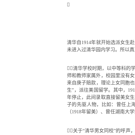

清华自
1914
年就开始选派女生赴
未进入过清华园内学习。所以真
清华学校时期，以中等科的
师和教师家属外，校园里没有女
来自庚子赔款，理论上女同胞也
生
”
，派往美国留学。其中，
19
年停止，此间录取直接留美女生
子的先驱人物，比如：曾任上
（
1918
年留美）、曾任湖南大学
关于
“
清华男女同校
”
的呼声