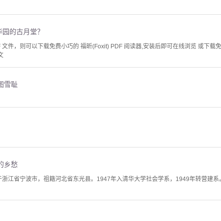
清华园的古月堂？
文件，则可以下载免费小巧的 福昕(Foxit) PDF 阅读器,安装后即可在线浏览 或下载免费的 
文
图雪耻
的乡愁
生于浙江省宁波市，祖籍河北省东光县。1947年入清华大学社会学系，1949年转营建系