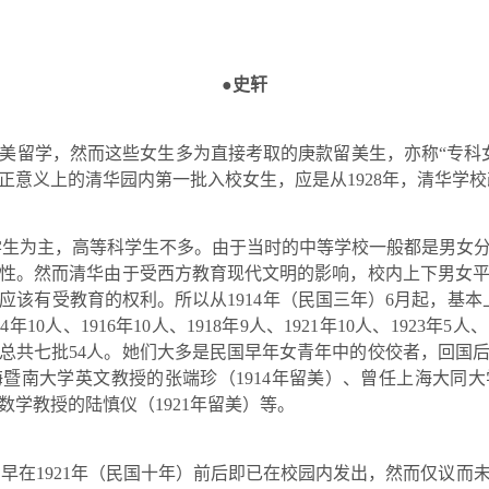
●
史轩
美留学，然而这些女生多为直接考取的庚款留美生，亦称
“
专科
正意义上的清华园内第一批入校女生，应是从
1928
年，清华学校
学生为主，高等科学生不多。由于当时的中等学校一般都是男女
性。然而清华由于受西方教育现代文明的影响，校内上下男女
应该有受教育的权利。所以从
1914
年（民国三年）
6
月起，基本
14
年
10
人、
1916
年
10
人、
1918
年
9
人、
1921
年
10
人、
1923
年
5
人、
总共七批
54
人。她们大多是民国早年女青年中的佼佼者，回国
海暨南大学英
文
教授的张端珍（
1914
年留美）、曾任上海大同大
数学教授的陆慎仪（
1921
年留美）等。
，早在
1921
年（民国十年）前后即已在校园内发出，然而仅议而