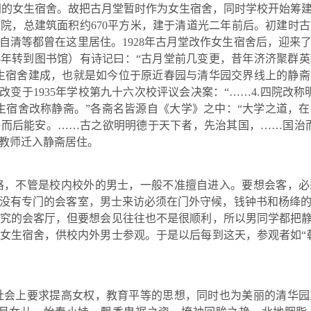
门的女生宿舍。故把古月堂暂时作为女生宿舍，同时学校开始筹
庭院，总建筑面积约
670
平方米
，建于清道光二年前后。初建时古
自清等都曾在这里居住。
1928
年古月堂改作女生宿舍后，迎来
8
年转到图书馆）有诗记曰：
“
古月堂前几变更，昔年济济聚群英
生宿舍建成，也就是如今位于原近春园与清华园交界线上的静斋
改变于
1935
年学校第九十六次校评议会决案：
“……4.
四院改称
生宿舍改称静斋。
”
各斋名皆源自《大学》之中：
“
大学之道，在
静而后能安。
……
古之欲明明德于天下者，先治其国，
……
国治
教师迁入静斋居住。
格，不管是校内校外的男士，一般不准擅自进入。要想会客，
没有专门的会客室，男士来访必须在门外守候，钱钟书和杨绛
究的会客厅，但要想会见往往也不是很顺利，所以男同学都把
女生宿舍，供校内外男士参观。于是以后每到这天，参观者如
“
社会上要求提高女权，教育平等的思想，同时也为美丽的清华