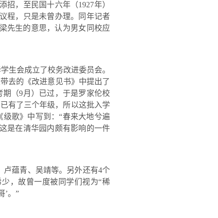
添招，至民国十六年（
1927
年）
议程，只是未曾办理。同年记者
梁
先生的意思，认为男女同校应
华学生会成立了校务改进委员会。
表带去的《改进意见书》中提出了
考期（
9
月）已过，于是罗家伦校
部已有了三个年级，所以这批入学
《级歌》中写到：
“
春来大地兮遍
这是在清华园内颇有影响的一件
、卢蕴青、吴靖等。另外还有
4
个
稀少，故曾一度被同学们视为
“
稀
哥
’
。
”