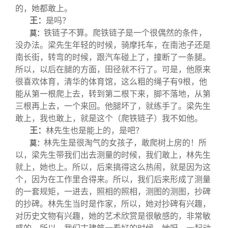
的，她都敢上。
王：
是吗？
铁链子不算。爬铁链子是一个很偶然的条件，
莫：
没办法。梁先生年轻的时候，骑摩托车，在南池子还是
南长街，转弯的时候，跟汽车碰上了，撞断了一条腿。
所以，以后在腿的方面，田径就不行了。可是，他原来
很喜欢体育，清华的体育馆，这么粗的绳子有9根，他
能从第一根爬上去，转到第二根下来，脚不落地，从第
三根再上去，一个来回。他腿坏了，就练手了。梁先生
敢上，我也敢上，就是这个（爬铁链子）我不如他。
王：
林先生也是能上的，是吧？
林先生是很淘气的女孩子，敢爬树上房的！所
莫：
以，梁先生带我们出去测量的时候，我们敢上，林先生
就上，她也上。所以，后来搞得这么热闹，就是因为这
个，因为在工作里合得来。所以，我们后来形成了测量
的一套规矩，一进去，照相的照相，测图的测图，抄碑
的抄碑。林先生当时是作家，所以，她对抄碑有兴趣，
对历史文物有兴趣，她的艺术欣赏是很敏感的，非常敏