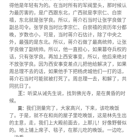
得他是年轻有为的。在当时所有的军阀里头，那时候认
为最厉害的，是广西跟东北，广西就是李宗仁、白崇
禧，东北就是张学良。所以，蒋介石当时让张学良做了
副总司令。张学良当时比李宗仁、白崇禧的资历年分都
晚，岁数也小，可是，当时蒋介石估计，除了中央之
外，最强的是东北。所以，蒋介石做了最高统帅，让张
学良做了副统帅。所以，他一直担心，如果篡夺兵权的
话，只有张学良。再加上西安事变，所以，他后来绝对
不放张学良。因为西安事变差点儿把他给解决了，如果
周总理不去的话，如果他手下把杨虎城他们一打的话，
蒋介石当时可能就被打死了。周总理一去，和解了，共
同抗日了。
王：
听梁从诫先生说，找到佛光寺，是在黄昏的时
候。
我们测量完了，大家高兴，下来，该吃晚饭
莫：
了。于是，就不在和尚的屋子里吃晚饭，这是林先生出
的主意，走，我们上大殿前面去，上那儿！好像野餐似
的。地上铺上席子、毯子，在那儿吃的晚饭。一边吃，