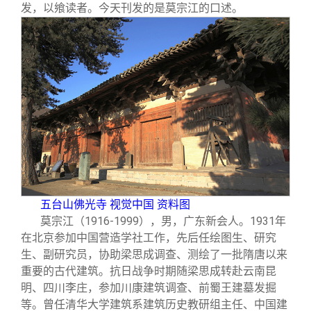
关闭
信息化服务
总会简介
发，以飨读者。今天刊发的是莫宗江的口述。
三创大赛
会长致辞
实用信息
总会章程
理事会名单
制度法规
五台山佛光寺 视觉中国 资料图
联系我们
莫宗江（1916-1999），男，广东新会人。1931年
在北京参加中国营造学社工作，先后任绘图生、研究
生、副研究员，协助梁思成调查、测绘了一批隋唐以来
重要的古代建筑。抗日战争时期随梁思成转赴云南昆
明、四川李庄，参加川康建筑调查、前蜀王建墓发掘
等。曾任清华大学建筑系建筑历史教研组主任、中国建