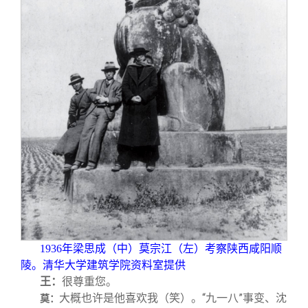
1936
年梁思成（中）莫宗江（左）考察陕西咸阳顺
陵。清华大学建筑学院资料室提供
王：
很尊重您。
大概也许是他喜欢我（笑）。“九一八”事变、沈
莫：