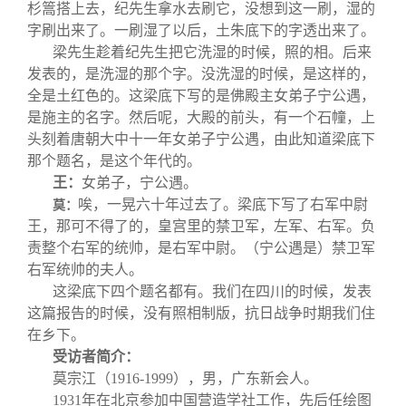
杉篙搭上去，纪先生拿水去刷它，没想到这一刷，湿的
字刷出来了。一刷湿了以后，土朱底下的字透出来了。
梁先生趁着纪先生把它洗湿的时候，照的相。后来
发表的，是洗湿的那个字。没洗湿的时候，是这样的，
全是土红色的。这梁底下写的是佛殿主女弟子宁公遇，
是施主的名字。然后呢，大殿的前头，有一个石幢，上
头刻着唐朝大中十一年女弟子宁公遇，由此知道梁底下
那个题名，是这个年代的。
王：
女弟子，宁公遇。
唉，一晃六十年过去了。梁底下写了右军中尉
莫：
王，那可不得了的，皇宫里的禁卫军，左军、右军。负
责整个右军的统帅，是右军中尉。（宁公遇是）禁卫军
右军统帅的夫人。
这梁底下四个题名都有。我们在四川的时候，发表
这篇报告的时候，没有照相制版，抗日战争时期我们住
在乡下。
受访者简介：
莫宗江（1916-1999），男，广东新会人。
1931
年在北京参加中国营造学社工作，先后任绘图