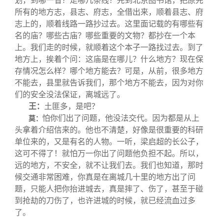
划，到哪一省？走哪几条线？先到北京图书馆，把原先
所有的地方志，县志、府志，全借出来，顺着县志、府
志上的，顺着线路一路抄过去。这里面记载的有哪些有
名的庙？哪些古庙？哪些重要的文物？都抄在一个本
上。我们走的时候，就顺着这个本子一路找过去。到了
地方上，挨着个问：这庙是在哪儿？什么地方？现在保
存情况怎么样？哪个地方能去？可是，从前，很多地方
不能去，县里就告诉我们，那个地方不能去，因为对你
们的安全没法保证，离城远了。
王：
土匪多，是吧？
怕你们出了问题，他没法交代。因为都是从上
莫：
头拿着介绍信来的。他也不清楚，好像是很重要的科研
单位来的，又是有名的人物。一听，梁启超的长公子，
这可不得了！就怕万一你出了问题他负担不起。所以，
远的地方，不安全，就不让我们去。我们也知道，那时
候交通非常困难，你真是在离城几十里的地方出了问
题，只能人把你抬进城去，真是摔了、伤了，甚至于碰
到抢劫的刀伤了，也许进城的时候，就已经流血过多
了。