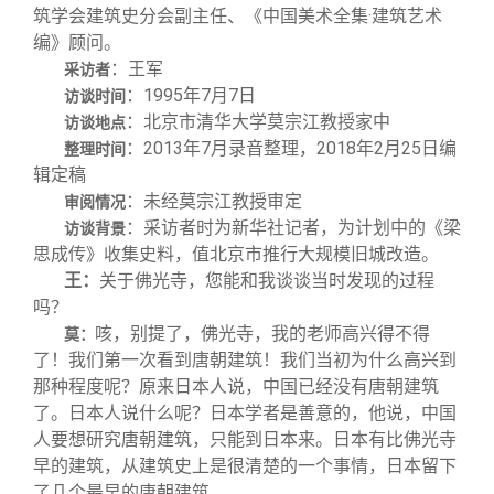
筑学会建筑史分会副主任、《中国美术全集·建筑艺术
编》顾问。
：王军
采访者
：1995年7月7日
访谈时间
：北京市清华大学莫宗江教授家中
访谈地点
：2013年7月录音整理，2018年2月25日编
整理时间
辑定稿
：未经莫宗江教授审定
审阅情况
：采访者时为新华社记者，为计划中的《梁
访谈背景
思成传》收集史料，值北京市推行大规模旧城改造。
王：
关于佛光寺，您能和我谈谈当时发现的过程
吗？
咳，别提了，佛光寺，我的老师高兴得不得
莫：
了！我们第一次看到唐朝建筑！我们当初为什么高兴到
那种程度呢？原来日本人说，中国已经没有唐朝建筑
了。日本人说什么呢？日本学者是善意的，他说，中国
人要想研究唐朝建筑，只能到日本来。日本有比佛光寺
早的建筑，从建筑史上是很清楚的一个事情，日本留下
了几个最早的唐朝建筑。