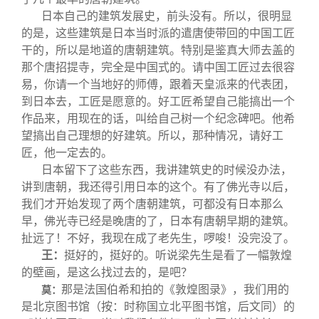
日本自己的建筑发展史，前头没有。所以，很明显
的是，这些建筑是日本当时派的遣唐使带回的中国工匠
干的，所以是地道的唐朝建筑。特别是鉴真大师去盖的
那个唐招提寺，完全是中国式的。请中国工匠过去很容
易，你请一个当地好的师傅，跟着天皇派来的代表团，
到日本去，工匠是愿意的。好工匠希望自己能搞出一个
作品来，用现在的话，叫给自己树一个纪念碑吧。他希
望搞出自己理想的好建筑。所以，那种情况，请好工
匠，他一定去的。
日本留下了这些东西，我讲建筑史的时候没办法，
讲到唐朝，我还得引用日本的这个。有了佛光寺以后，
我们才开始发现了两个唐朝建筑，可都没有日本那么
早，佛光寺已经是晚唐的了，日本有唐朝早期的建筑。
扯远了！不好，我现在成了老先生，啰唆！没完没了。
王：
挺好的，挺好的。听说梁先生是看了一幅敦煌
的壁画，是这么找过去的，是吧？
那是法国伯希和拍的《敦煌图录》，我们用的
莫：
是北京图书馆（按：时称国立北平图书馆，后文同）的