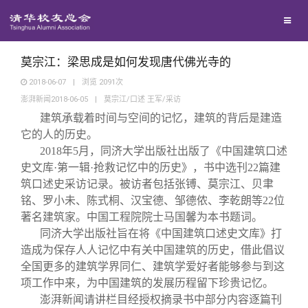
兴趣群体
捐赠方法
我要订阅
清华故事
西南联大校友会
义工计划
新媒体平台
青春风采
莫宗江：梁思成是如何发现唐代佛光寺的
2018-06-07
|
浏览
2091
次
澎湃新闻2018-06-05
|
莫宗江/口述 王军/采访
校友文苑
建筑承载着时间与空间的记忆，建筑的背后是建造
它的人的历史。
校友讲坛
2018
年5月，同济大学出版社出版了《中国建筑口述
史文库·第一辑·抢救记忆中的历史》，书中选刊22篇建
筑口述史采访记录。被访者包括张镈、莫宗江、贝聿
校友视界
铭、罗小未、陈式桐、汉宝德、邹德侬、李乾朗等22位
著名建筑家。中国工程院院士马国馨为本书题词。
校友服务
同济大学出版社旨在将《中国建筑口述史文库》打
造成为保存人人记忆中有关中国建筑的历史，借此倡议
全国更多的建筑学界同仁、建筑学爱好者能够参与到这
校友总会
终身学习
项工作中来，为中国建筑的发展历程留下珍贵记忆。
澎湃新闻请讲栏目经授权摘录书中部分内容逐篇刊