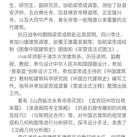
生、研究生、副研究员，协助梁思成调查、测绘了赵县
安济桥、五台佛光寺、应县佛宫寺释迦塔、正定隆兴
寺，以及大同华严寺、善化寺等一批隋唐以来重要的古
代建筑。
抗日战争时期随梁思成转赴云南昆明、四川李庄，
参加川康建筑调查、前蜀王建墓发掘等；协助梁思成绘
制《图像中国建筑史》图版和《宋营造法式图注》。
1946
年供职于清华大学建筑系，历任讲师、副教
授、教授；参与设计中华人民共和国国徽设计，参加
“景泰蓝”创新设计工作，参加梁思成主持的《中国建筑
史》教材和建筑科学研究院《中国古代建筑史》编写工
作，指导并参加梁思成遗著《营造法式注释》整理出版
工作。
著有《山西榆次永寿寺雨花宫》《宜宾旧州坝白塔
宋墓》《涞源阁院寺文殊殿》《巩县石窟寺雕刻的风格
及技巧》（与陈明达合作）等，对中国古建筑的视觉景
观和几何构图等进行分析研究，探寻设计手法，发表了
《汉阙几何分析图》。