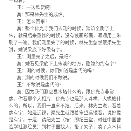
一边看。
王：
一边欣赏啊！
那是林先生的成绩。
莫：
王：
怎么回事？
整个佛光寺我们去测的时候，建筑全刷了土
莫：
朱，就是后来重修的时候，没有钱画彩画，通通用土朱
刷了一遍。我们测量完了的时候，林先生忽然跟梁先生
讲，她说梁底下好像有字。
王：
测量完了之后，是吧？
她看见梁底下土朱淡的地方，隐隐约约有字！
莫：
王：
测的时候，你们知道是唐代的吗？
测的时候我们不敢说。
莫：
王：
不敢说是唐代的？
因为我们测应县木塔什么的，跟佛光寺非常
莫：
像。你看那个大相片，佛光寺也是那大斗栱、大椽檐什
么的，所以，我们一直拿不准。后来，林先生说，看着
像有字，她是远视，梁先生就跟着拿望远镜看，说好像
是有字。于是，请纪先生（按：即纪玉堂，时任中国营
造学社测绘员）到村子里找人，搭了架子，凑了点木料