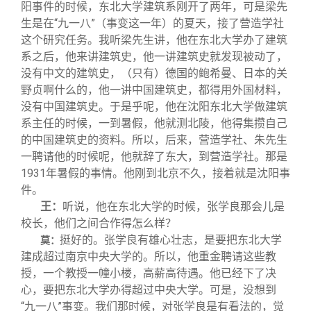
阳事件的时候，东北大学建筑系刚开了两年，可是梁先
生是在“九一八”（事变这一年）的夏天，接了营造学社
这个研究任务。我听梁先生讲，他在东北大学办了建筑
系之后，他来讲建筑史，他一讲建筑史就发现被动了，
没有中文的建筑史，（只有）德国的鲍希曼、日本的关
野贞啊什么的，他一讲中国建筑史，都得用外国材料，
没有中国建筑史。于是乎呢，他在沈阳东北大学做建筑
系主任的时候，一到暑假，他就测北陵，他得集攒自己
的中国建筑史的资料。所以，后来，营造学社、朱先生
一聘请他的时候呢，他就辞了东大，到营造学社。那是
1931年暑假的事情。他刚到北京不久，接着就是沈阳事
件。
王：
听说，他在东北大学的时候，张学良那会儿是
校长，他们之间合作得怎么样？
挺好的。张学良有雄心壮志，是要把东北大学
莫：
建成超过南京中央大学的。所以，他重金聘请这些教
授，一个教授一幢小楼，高薪高待遇。他已经下了决
心，要把东北大学办得超过中央大学。可是，没想到
“九一八”事变。我们那时候，对张学良是有看法的，觉