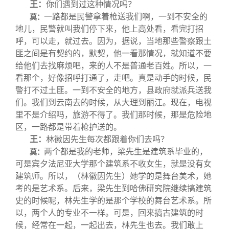
王：
你们遇到过这种情况吗？
一路都是民警拿着枪送我们啊，一到不安全的
莫：
地儿，民警就叫我们停下来，他上高处看，看完打招
呼，可以走，就过去。因为，据说，当地那些警察跟土
匪之间是有契约的，默契，他一看那情况，就知道不要
给他们去找麻烦吧，来的人不是普通老百姓。所以，一
看那个，好像招呼打通了，走吧。真是动手的时候，民
警打不过土匪。一到不安全的地方，县政府就派兵送我
们。我们到云南去的时候，从大理到丽江。现在，电视
里不是介绍吗，旅游不得了。我们那时候，那是危险地
区，一路都是带着枪护送的。
王：
林徽因先生每次都跟着你们去吗？
两个都是我的老师，梁先生是建筑系毕业的，
莫：
可是宾夕法尼亚大学那个建筑系不收女生，就是没有女
建筑师。所以，（林徽因先生）她学的是舞台美术，她
考的是艺术系。后来，梁先生到哈佛研究院继续搞建筑
史的时候呢，林先生学的是那个学校的舞台艺术系。所
以，两个人的专业不一样。可是，回来搞古建筑的时
候，经常在一起，一起出去，林先生也去。我们敢上