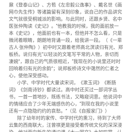
鼐《登泰山记》、方苞《左忠毅公逸事》、戴名世《画
网巾先生传》等诸篇留有深刻印象，说自己的作品讲究
文气就很受桐城派的影响。与此同时，还跟乡贤、名中
医张仲陶读《史记》。“他教我的时候，我的面前放一
本《史记》，他面前也有一本，但他并不怎么看，只是
微闭着眼睛，朗朗地背诵一段，给我讲一段。（《一辈
古人·张仲陶》）初中时又跟着老师高北溟读归有光、郑
板桥。说归有光“以轻淡的文笔写平常的人物，亲切而
凄婉”，跟自己的气质很相近，“我现在的小说里还时时
回响着归有光的余韵”；说郑板桥诗文中蔼然的仁者之
心，使他深受感动。
小学、中学时代大量读宋词，《漱玉词》《断肠
词》《剑南诗钞》都读过。高中时还买过一部词学丛
书，一首一首地抄，既练书法，又略窥词意。他说词中
的情绪应合了少年无端感伤的心，“到现在我的小说里
还有一点隐隐约约的哀愁。”（见《自报家门》）
除了幼年时的家传、中学时代的熏习，待到了大师
云集的西南联大，汪曾祺更是接受着传统文化的深深浸