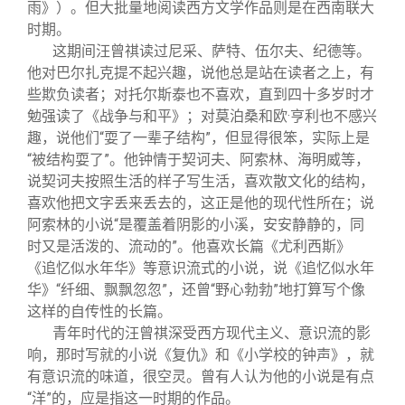
雨》）。但大批量地阅读西方文学作品则是在西南联大
时期。
这期间汪曾祺读过尼采、萨特、伍尔夫、纪德等。
他对巴尔扎克提不起兴趣，说他总是站在读者之上，有
些欺负读者；对托尔斯泰也不喜欢，直到四十多岁时才
勉强读了《战争与和平》；对莫泊桑和欧·亨利也不感兴
趣，说他们“耍了一辈子结构”，但显得很笨，实际上是
“被结构耍了”。他钟情于契诃夫、阿索林、海明威等，
说契诃夫按照生活的样子写生活，喜欢散文化的结构，
喜欢他把文字丢来丢去的，这正是他的现代性所在；说
阿索林的小说“是覆盖着阴影的小溪，安安静静的，同
时又是活泼的、流动的”。他喜欢长篇《尤利西斯》
《追忆似水年华》等意识流式的小说，说《追忆似水年
华》“纤细、飘飘忽忽”，还曾“野心勃勃”地打算写个像
这样的自传性的长篇。
青年时代的汪曾祺深受西方现代主义、意识流的影
响，那时写就的小说《复仇》和《小学校的钟声》，就
有意识流的味道，很空灵。曾有人认为他的小说是有点
“洋”的，应是指这一时期的作品。