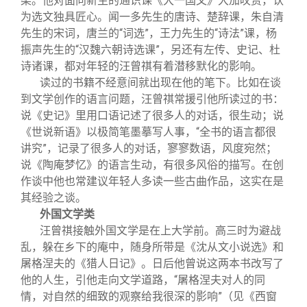
染。他对面向新生的通识课《大一国文》大加叹赏，认
为选文独具匠心。闻一多先生的唐诗、楚辞课，朱自清
先生的宋词，唐兰的“词选”，王力先生的“诗法”课，杨
振声先生的“汉魏六朝诗选课”，另还有左传、史记、杜
诗诸课，都对年轻的汪曾祺有着潜移默化的影响。
读过的书籍不经意间就出现在他的笔下。比如在谈
到文学创作的语言问题，汪曾祺常援引他所读过的书：
说《史记》里用口语记述了很多人的对话，很生动；说
《世说新语》以极简笔墨摹写人事，“全书的语言都很
讲究”，记录了很多人的对话，寥寥数语，风度宛然；
说《陶庵梦忆》的语言生动，有很多风俗的描写。在创
作谈中他也常建议年轻人多读一些古曲作品，这实在是
其经验之谈。
外国文学类
汪曾祺接触外国文学是在上大学前。高三时为避战
乱，躲在乡下的庵中，随身所带是《沈从文小说选》和
屠格涅夫的《猎人日记》。日后他曾说这两本书改写了
他的人生，引他走向文学道路，“屠格涅夫对人的同
情，对自然的细致的观察给我很深的影响”（见《西窗