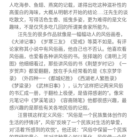
人吃海参、鱼翅、燕窝的记载，遂得出吃这种滋补性的
高蛋白的海味，大概从明朝才开始的结论……汪先生的谈
吃散文，写得活色生香、摇曳多姿，更为难得的是文化
趣味，不是仅凭多吃几回的所谓美食家所能为。
汪先生的很多作品就像是一幅幅动人的风俗画卷，
《大淖记事》《岁寒三友》《受戒》等莫不如是。有评
论家称其小说中有风俗画，他自己也不否认。他喜欢看
风俗画，也爱看各种讲风俗的书。张择端的《清明上河
图》他细细看过，那些讲风俗的书《荆楚岁时记》《一
岁贺声》都爱翻翻，放在手头经常看的是《东京梦华
录》（外四种——《都城纪胜》《西湖老人繁胜录》
《梦粱录》《武林旧事》），认为“这样把记两宋风俗
的书汇成一册，于翻检上极便，是值得感谢的”。像宋
元笔记中《梦溪笔谈》《容斋随笔》他都很感兴趣，最
感兴趣的是那些有关各地民俗的记叙。
汪曾祺这样定义风俗：“风俗是一个民族集体创作的
生活的抒情诗”，风俗“反映了一个民族对生活的挚爱，
对‘活着’所感到的欢悦”。他还说：“风俗中保留一个民族