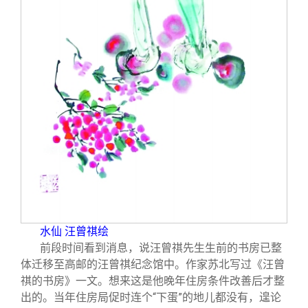
关闭
信息化服务
总会简介
三创大赛
会长致辞
实用信息
总会章程
理事会名单
制度法规
联系我们
水仙 汪曾祺绘
前段时间看到消息，说汪曾祺先生生前的书房已整
体迁移至高邮的汪曾祺纪念馆中。作家苏北写过《汪曾
祺的书房》一文。想来这是他晚年住房条件改善后才整
出的。当年住房局促时连个“下蛋”的地儿都没有，遑论