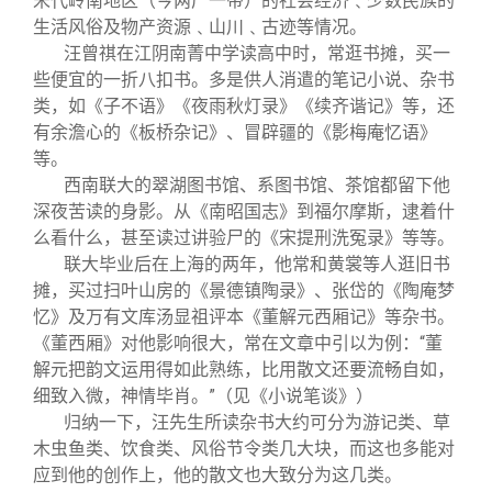
宋代岭南地区（今两广一带）的社会经济﹑少数民族的
生活风俗及物产资源﹑山川﹑古迹等情况。
汪曾祺在江阴南菁中学读高中时，常逛书摊，买一
些便宜的一折八扣书。多是供人消遣的笔记小说、杂书
类，如《子不语》《夜雨秋灯录》《续齐谐记》等，还
有余澹心的《板桥杂记》、冒辟疆的《影梅庵忆语》
等。
西南联大的翠湖图书馆、系图书馆、茶馆都留下他
深夜苦读的身影。从《南昭国志》到福尔摩斯，逮着什
么看什么，甚至读过讲验尸的《宋提刑洗冤录》等等。
联大毕业后在上海的两年，他常和黄裳等人逛旧书
摊，买过扫叶山房的《景德镇陶录》、张岱的《陶庵梦
忆》及万有文库汤显祖评本《董解元西厢记》等杂书。
《董西厢》对他影响很大，常在文章中引以为例：“董
解元把韵文运用得如此熟练，比用散文还要流畅自如，
细致入微，神情毕肖。”（见《小说笔谈》）
归纳一下，汪先生所读杂书大约可分为游记类、草
木虫鱼类、饮食类、风俗节令类几大块，而这也多能对
应到他的创作上，他的散文也大致分为这几类。