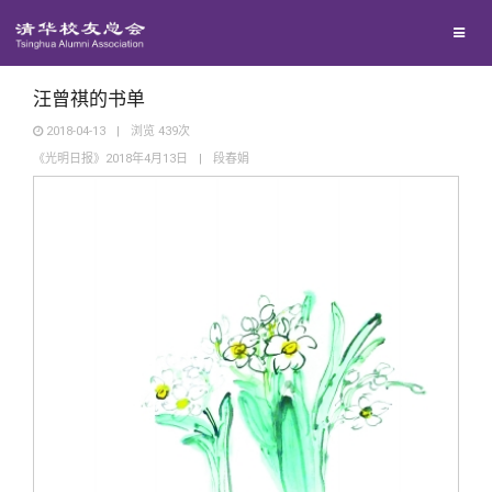
兴趣群体
捐赠方法
我要订阅
清华故事
西南联大校友会
义工计划
新媒体平台
青春风采
汪曾祺的书单
2018-04-13
|
浏览
439
次
《光明日报》2018年4月13日
|
段春娟
校友文苑
校友讲坛
校友视界
校友服务
校友总会
终身学习