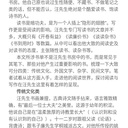
书房。他自己原也说过生性随便、不藏书、不做笔记之
类的话，但不能否认，汪先生绝对是个酷爱读书、饱读
诗书的人。
读书是暗功夫，是为一个人插上“隐形的翅膀”。写
作更是受阅读的影响。汪先生专门写读书的文章并不
多，大概只有《开卷有益》《读廉价书》《谈读杂书》
《书到用时》等数篇。从中可以看出他大致的阅读史及
对读书的态度，主张随性读书、读杂书等。
本文所涉书单不是汪先生书房中的书，而是常见于
其笔下、那些对他产生过重要影响的书。梳理一下大致
可分四类：传统文化、外国文学、杂学、民间文学。笔
者试着从这方面入手，走进他的阅读世界，探讨阅读与
写作在汪先生这里有着怎样的呈现。
传统文化类
汪先生书画兼擅，古典诗文随手拈来，语言雅致精
确，有“最后一位士大夫”之美誉。这源于幼年的积淀。
他说自己是在“温柔敦厚的诗教里长大”（《认识到和没
有认识到的自己》）。十一二岁时跟祖父读《论语》、
背唐诗；跟韦子廉先生学桐城派古文，对他所传授的姚