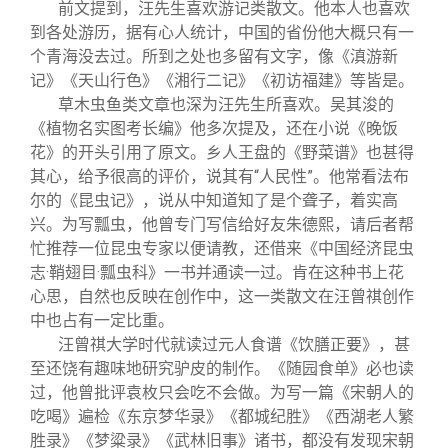
前文提到，汪先生喜欢游记类散文。他本人也喜欢
到各处游历，据有心人统计，中国的省份他大概只有一
个青海没去过。所到之处也多留有文字，像《滇游新
记》《天山行色》《湘行二记》《初访福建》等皆是。
草木虫鱼类文章也深为汪先生所喜欢。吴其浚的
《植物名实图考长编》他多次提及，还在小说《晚饭
花》的开头引用了原文。乡人王盘的《野菜谱》也甚得
其心，给予很高的评价，说其有“人民性”。他常看法布
尔的《昆虫记》，说从中知道知了是个聋子，着实高
兴。为写瓢虫，他曾专门写信给好友朱德熙，请后者帮
忙推荐一位昆虫专家以便请教，还借来《中国经济昆虫
志·鞘翅目·瓢虫科》一书并通读一过。肯在这种书上花
心思，自然也反映在创作中，这一类散文在汪曾祺创作
中也占有一定比重。
汪曾祺大学时代就读过元人食谱《饮膳正要》，甚
至还饶有趣味地研究驴皮的制作。《随园食单》必也读
过，他曾批评袁枚只会吃不会做。为写一篇《宋朝人的
吃喝》遍检《东京梦华录》《都城纪胜》《西湖老人繁
胜录》《梦粱录》《武林旧事》诸书，都没有发现宋朝