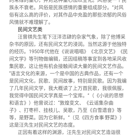
的常绿的童心，并对这种童心加以圣化。风俗使一个民
族永不衰老。风俗是民族感情的重要组成部分。”对风
俗有这么高的评价，对其作品中充盈的那些浓郁的风俗
风情就不难理解了。
民间文艺类
汪曾祺先生笔下汪洋恣肆的杂家气象，除了他博采
杂书的原因，还有民间文艺的浸润。当然这源于他独特
的经历。1950年代他在《说说唱唱》《北京文艺》《民
间文学》等刊物做编辑，还因组稿等事宜到各地采风收
集民歌，这让他有机会接触阅读大量的民间文艺作品。
“语言文化的来源，一个是中国的古典作品，还有一个
是民间文化，民歌、民间故事，特别是民歌。因为我编
了几年民间文学，我大概读了上万首民歌，我很佩服，
我觉得中国民间文学真是一个宝库。”（《小说的思想
和语言》）他曾说过：“敦煌变文、《云谣集杂曲
子》、打枣杆、挂枝儿、吴歌，乃至《白雪遗音》等
等，是野菜。因为它新鲜。”（见《四方食事·野菜》）
这是汪先生对民间文艺的态度。
正因有着这样的渊源，汪先生对民间文艺造诣很