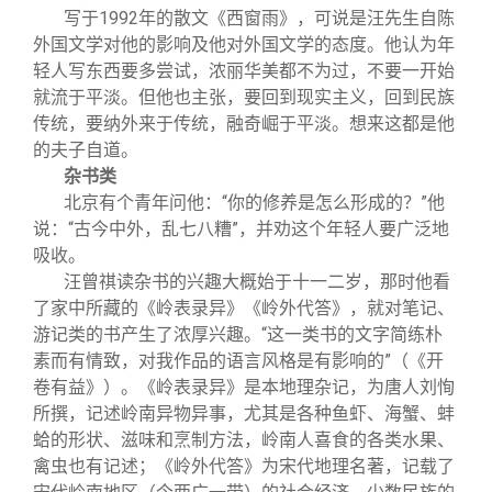
写于1992年的散文《西窗雨》，可说是汪先生自陈
外国文学对他的影响及他对外国文学的态度。他认为年
轻人写东西要多尝试，浓丽华美都不为过，不要一开始
就流于平淡。但他也主张，要回到现实主义，回到民族
传统，要纳外来于传统，融奇崛于平淡。想来这都是他
的夫子自道。
杂书类
北京有个青年问他：“你的修养是怎么形成的？”他
说：“古今中外，乱七八糟”，并劝这个年轻人要广泛地
吸收。
汪曾祺读杂书的兴趣大概始于十一二岁，那时他看
了家中所藏的《岭表录异》《岭外代答》，就对笔记、
游记类的书产生了浓厚兴趣。“这一类书的文字简练朴
素而有情致，对我作品的语言风格是有影响的”（《开
卷有益》）。《岭表录异》是本地理杂记，为唐人刘恂
所撰，记述岭南异物异事，尤其是各种鱼虾、海蟹、蚌
蛤的形状、滋味和烹制方法，岭南人喜食的各类水果、
禽虫也有记述；《岭外代答》为宋代地理名著，记载了