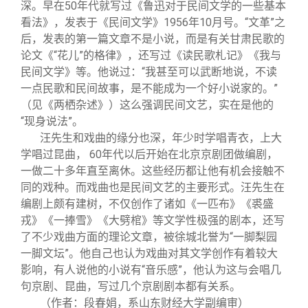
深。早在50年代就写过《鲁迅对于民间文学的一些基本
看法》，发表于《民间文学》1956年10月号。“文革”之
后，发表的第一篇文章不是小说，而是有关甘肃民歌的
论文《“花儿”的格律》，还写过《读民歌札记》《我与
民间文学》等。他说过：“我甚至可以武断地说，不读
一点民歌和民间故事，是不能成为一个好小说家的。”
（见《两栖杂述》）这么强调民间文艺，实在是他的
“现身说法”。
汪先生和戏曲的缘分也深，年少时学唱青衣，上大
学唱过昆曲， 60年代以后开始在北京京剧团做编剧，
一做二十多年直至离休。这些经历都让他有机会接触不
同的戏种。而戏曲也是民间文艺的主要形式。汪先生在
编剧上颇有建树，不仅创作了诸如《一匹布》《裘盛
戎》《一捧雪》《大劈棺》等文学性极强的剧本，还写
了不少戏曲方面的理论文章，被徐城北誉为“一脚梨园
一脚文坛”。他自己也认为戏曲对其文学创作有着较大
影响，有人说他的小说有“音乐感”，他认为这与会唱几
句京剧、昆曲，写过几个京剧剧本都有关系。
（作者：段春娟，系山东财经大学副编审）