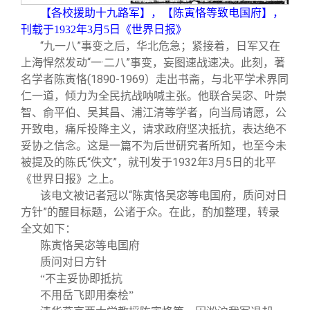
关闭
信息化服务
总会简介
【各校援助十九路军】，【陈寅恪等致电国府】，
刊载于1932年3月5日《世界日报》
“九一八”事变之后，华北危急；紧接着，日军又在
三创大赛
会长致辞
上海悍然发动“一·二八”事变，妄图速战速决。此刻，著
名学者陈寅恪(1890-1969）走出书斋，与北平学术界同
实用信息
总会章程
仁一道，倾力为全民抗战呐喊主张。他联合吴宓、叶崇
智、俞平伯、吴其昌、浦江清等学者，向当局请愿，公
开致电，痛斥投降主义，请求政府坚决抵抗，表达绝不
理事会名单
妥协之信念。这是一篇不为后世研究者所知，也至今未
被提及的陈氏“佚文”，就刊发于1932年3月5日的北平
制度法规
《世界日报》之上。
该电文被记者冠以“陈寅恪吴宓等电国府，质问对日
方针”的醒目标题，公诸于众。在此，酌加整理，转录
联系我们
全文如下：
陈寅恪吴宓等电国府
质问对日方针
“不主妥协即抵抗
不用岳飞即用秦桧”