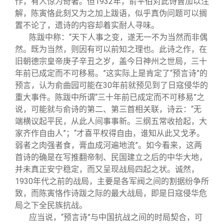
作，有人惊为奇著。但1932年，俞平伯对此诗曾加以注
解，陈寅恪此刻又为之加上跋语，似乎真伪问题可以搁
置不论了，遗诗的内容却着实耐人寻味。
陈跋中称：“天下人事之变，遂无一不为当然而非偶
然。既为当然，则因有可以前知之理也。此诗之作，在
旧朝德宗皇帝庚子辛丑之岁，盖今日神州之世局，三十
年前已成定而不可移易。”这实际上是肯定了“预言诗”的
预言，认为俞曲园可能在30年前就预见到了日寇侵华的
重大事件。陈跋中所谓“三十年前已成定而不可移易”之
说，可能就与俞诗的第二、第三首相关联，诗云：“无
端横议起平民，从此人间事事新。三纲五常收拾起，大
家齐作自由人”；“才喜平权得自由，谁知从此又戈矛。
弱者之肉强者食，膏血成河遍地流”。如今看来，这两
首诗的确是在写推翻帝制、民国建立之后的中华大地，
并未真正安宁稳定，而又呈现战局四起之状。诚然，
1930年代之前的战局，主要是各军阀之间的割据纷争所
致，而陈寅恪作诗跋之际的最大战局，即是日寇侵华危
局之下全民族抗战。
应当说，“预言诗”与中国抗战之间的时局契合，可