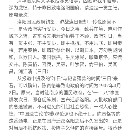
清华燕京两大学教授陈寅恪等，因淞沪我军退却，
深为激愤，特于昨日致电洛阳国府，请速定一贯主张，
原电录次：
洛阳国民政府钧鉴，沪战连日退却，传说原因不
一，是否政府实行妥协，今日之事，敌兵在境，岂可作
城下之盟，置东省失地淞沪牺牲于不顾，政府对日，当
有一贯主张，不主妥协，即主抵抗，不用岳飞，即用秦
桧。若用秦桧，即请斩蔡廷锴，以谢日本，万勿明战阴
和，以欺国人。家国飘摇，生灵涂炭，瞻望京洛，哀愤
交并。陈寅恪，容庚，吴宓，叶崇智，俞平伯，吴其
昌，浦江清（三日）
从报道中提及的“昨日”与记者落款的时间“三日”来
看，可以确知，陈寅恪等致电政府的时间为1932年3月
2日。原来，当时驻南京的国民政府，在“一·二八”事变
爆发次日，即仓促筹划，宣布迁都洛阳。大批政府部门
的急迫撤离，不可避免的引起社会恐慌，一时人心惶
惶，“中国速亡论”的悲观论调也不绝于耳。陈寅恪等的
这番通电，正是在国府迁都洛阳之后不久发出的，正是
对当局不抵抗政策、投降主义倾向的直接痛斥。将蔡廷