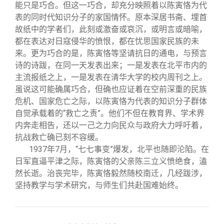
能只是巧合。但这一巧合，却充分映照着以陈寅恪为代
表的同时代知识分子的家国情怀。原本深居书斋、埋首
故纸中的学者们，此刻或激奋或哀沉，或明言或暗喻，
都在表达对日寇侵华的愤恨，都在忧思国家民族的未
来。更为巧合的是，陈寅恪等坚请抗日的通电，与预言
诗的诗跋，在同一天发表出来；一是发表在北平市内的
主流报纸之上，一是发表在清华大学的校内周刊之上。
虽说这可能确属巧合，但确也应证着在空前深重的民族
危机、国家危亡之际，以陈寅恪为代表的知识分子群体
自觉承载着的“救亡之责”。他们不但在教育界、学术界
内奔走相告，还以一己之力向民众与政府大力呼吁着，
抗战救亡确已刻不容缓。
1937
年7月，“七七事变”爆发，北平也随即沦陷。在
日军直逼平津之际，陈寅恪的父亲陈三立义愤绝食，溘
然长逝。治丧完毕，陈寅恪毅然随校南迁，几经跋涉，
坚持教学与学术研究，与师生们共赴国难始终。