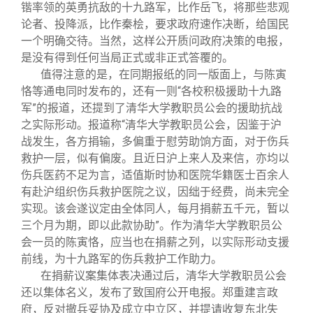
锴率领的英勇抗敌的十九路军，比作岳飞，将那些悲观
论者、投降派，比作秦桧，要求政府速作决断，给国民
一个明确交待。当然，这样公开质问政府决策的电报，
是没有得到任何当局正式或非正式答覆的。
值得注意的是，在同期报纸的同一版面上，与陈寅
恪等通电同时发布的，还有一则“各校积极援助十九路
军”的报道，还提到了清华大学教职员公会的援助抗战
之实际形动。报道称“清华大学教职员公会，因鉴于沪
战发生，各方捐输，多偏重于慰劳助饷方面，对于伤兵
救护一层，似有偏废。且近日沪上来人及来信，亦均以
伤兵医药不足为言，适值斯时协和医院华籍医士百余人
有赴沪组织伤兵救护医院之议，因绌于经费，尚未完全
实现。该会遂议定由全体同人，每月捐薪五千元，暂以
三个月为期，即以此款协助”。作为清华大学教职员公
会一员的陈寅恪，应当也在捐薪之列，以实际形动支援
前线，为十九路军的伤兵救护工作助力。
在捐薪议案集体表决通过后，清华大学教职员公会
还以集体名义，发布了致国府公开电报。郑重建言政
府，反对撤兵妥协及成立中立区，并提请收复东北失