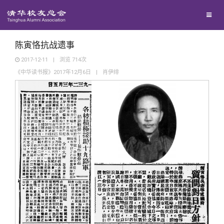
兴趣群体
捐赠方法
我要订阅
清华故事
西南联大校友会
义工计划
新媒体平台
青春风采
陈寅恪抗战遗事
2017-12-11
|
浏览
714
次
《中华读书报》2017年12月6日
|
肖伊绯
校友文苑
校友讲坛
校友视界
校友服务
校友总会
终身学习