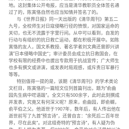
地。这封集体公开电报，应当是清华教职员全体签名通
过了的，陈寅恪自然也应当知情并签名了的。
与《世界日报》同一天出版的《清华周刊》第五二
九号，全校师生对日寇侵略行径的愤恨，对国家运命的
关切，也无不流露于字里行间。从中可以看到，自发的
行动与有组织的抗日救亡运动，都在积极开展中。如陈
寅恪的友人，国文系教授、著名学者刘文典还曾即兴讲
演“日本侵略中国史”；审计委员会成立抗日救国会，在
学校有限的经费中也拔出专款用于抗战宣传；广大师生
也多有撰文或讲演，或发表时局观感，或斥责日军暴行
等等。
特别值得一提的是，该期《清华周刊》的学术类论
文栏目，陈寅恪的一篇短文位列首篇刊出，题为“俞曲
园先生病中呓语跋”。全文只有500余字，此时此刻撰成
并发表，究竟又有何深义呢？原来，俞曲园，即俞樾，
俞平伯之父。他逝世于1907年，数年后，有人传出他在
逝世前写了九首“预言诗”，还曾自言：“余死后二百年世
界，尽在此矣”。对这组奇特的“预言诗”，有人疑为伪