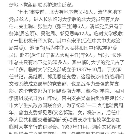
途地下党组织联系护送往延安。
“七七”事变前，北大有地下党员46人，清华有地下
党员42人，进入长沙临时大学后的北大党员只有吴磊
伯、关士聪、张生力（张干胜)等6人，清华党员只有丁
务淳(周宏明)、吴继周、郭见恩等12人。临时大学吸收
了一批积极分子入党，其中有宋平(后任中共中央政治
局常委)、池际尚(后为中华人民共和国中科院学部委
员)、赵石(后任辽宁省人大副主任)等9人。当时，长沙
市总共只有地下党员50多人，其中临时大学的党员占了
一半多。临时大学党支部成立于1937午10月，丁务淳
任书记，吴继周、郭见恩任支委，这是长沙市抗战期间
文教系统成立最早的党支部，也是战斗力最强的党支
部。这个党支部为了团结湖南大学、湘雅医学院、民国
学院组成抗日救亡阵线，曾由支委吴磊伯负责筹建长沙
市大学生抗敌救国联合会。为了纪念“一二·九”运动两周
年，曾由支委郭见恩(又名郭建，女，株洲人，后任中
华人民共和国交通部副部长)动员长沙市各校学生参加
临时大学举行的讲演会。1937年11月，湖南文化界抗