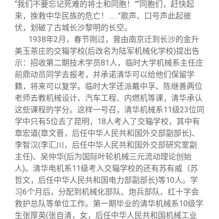
“我们不要忘记死难的将士和同胞！”“同胞们，赶快起
来，挽救中华民族的危亡！……”歌声、口号声此起彼
伏，划破了古城长沙黎明的长空。
1938
年2月，春节刚过，曾由南京迁到长沙的金升
美玉茶庄的交辎学校(后改名为陆军机械化学校)提出告
示：招收第二期技术学员81人，临时大学机械系主任庄
前鼎动员同学去报考，并承诺清华可以给他们保留学
籍，将来可以复学。临时大学还派戴中孚、陈继善两位
老师去教机械设计、汽车工程、内燃机等课，清华承认
这些课程的学分。这样一号召，清华机械系11级23位同
学中只有5位去了昆明，18人考入了交辎学校，其中有
章宏道(章文晋，后任中华人民共和国外交部副部长)、
李智汉(李汇川，后任中华人民共和国外交部研究室副
主任)、吴仲华(后为国际叶轮机械三元流动理论创始
人)。清华电机系11级考入交辎学校的还有苏有威（苏
哲文，后任中华人民共和国电力部副部长)等10人。学
习6个月后，分配到机械化部队、炮兵部队、红十字会
救护总队等单位工作。第一期毕业的清华机械系10级学
生张厚英(张自清，女，后任中华人民共和国机械工业