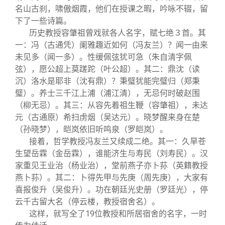
名山古刹，啸傲烟霞，他们在授课之暇，吟咏不辍，留
下了一些诗篇。
历史教授容肇祖曾戏就各人名字，赋七绝３首。其
一：冯（古通凭）阑雅趣近如何（冯友兰）？闻一由来
未见多（闻一多）。性缓佩弦犹可急（朱自清字佩
弦），愿公超上莫蹉跎（叶公超）。其二：鼎沈（读
沉）洛水是耶非（沈有鼎）？秉璧犹能完璧归（郑秉
璧）。养士三千江上浦（浦江清），无忌何时破赵围
（柳无忌）。其三：从容先着祖生鞭（容肇祖），未达
元（古通原）希扫虏烟（吴达元）。晓梦醒来身在楚
（孙晓梦），皑岚依旧听鸣泉（罗皑岚）。
接着，哲学教授冯友兰又续成二绝。其一：久旱苍
生望岳霖（金岳霖），谁能济生与寿民（刘寿民）。汉
家重见王业治（杨业治），堂前燕子亦卜荪（英籍教授
燕卜荪）。其二：卜得先甲与先庚（周先庚），大家有
喜报俊升（吴俊升）。功在朝廷光史册（罗廷光），停
云千古留大名（停云楼，教授宿舍名）。
这样，就写全了19位教授和所居宿舍的名字，一时