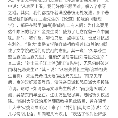
人。南岳文学院院长冯友兰在《怀念金岳霖先生》一文
中说：“从表面上看，我们好像不顾国难，躲入了象牙
之塔。其实，我们都是怀着满腔悲愤无处发泄，那个悲
愤是我们的动力……金先生的《论道》和我的《新理
学》，都是在那里(南岳)形成的……有人问：为什么要用
这个陈旧的名字？金先生说：使为了让它保留一点中国
味。那时，我们想，哪怕只是一点中国味，也是对抗战
有利的。”“临大”南岳文学院容肇祖教授曾以3首绝句概
述了文学院教授们对抗战的态度。其一说：“久旱苍生
望岳霖(金岳霖先生)，谁能济世与寿民(刘寿民先生)？”
其二说：“养士三千江上浦(浦江清先生)，无忌何时破赵
围(柳兄忌先生)？”其三说：“从容先着祖生鞭(容肇祖先
生自称)，未达元希扫虏烟(吴达元先生)。”南京失守
后，京沪汉奸粉墨登场，汉渝亲日派和恐日派大唱投降
论调。这时正如清华马文珍先生所说：“南京炮火震汉
湘，吴楚东南半壁亡。江山万里轻抛弃，巷尾街头议战
降。”临时大学政治系浦薛凤教授见此情景，曾在课堂
上大书“火烧到眉毛尖上来了！”并引用两句唐诗说：“汉
儿尽说胡儿语，却向城头骂汉儿！”表达了他对投降派