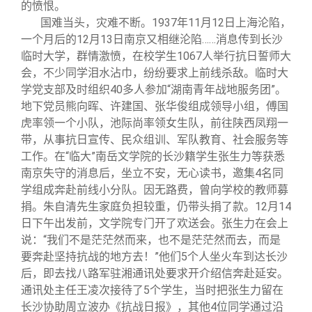
的愤恨。
国难当头，灾难不断。1937年11月12日上海沦陷，
一个月后的12月13日南京又相继沦陷……消息传到长沙
临时大学，群情激愤，在校学生1067人举行抗日誓师大
会，不少同学泪水沾巾，纷纷要求上前线杀敌。临时大
学党支部及时组织40多人参加“湖南青年战地服务团”。
地下党员熊向晖、许建国、张华俊组成领导小组，傅国
虎率领一个小队，池际尚率领女生队，前往陕西凤翔一
带，从事抗日宣传、民众组训、军队教育、社会服务等
工作。在“临大”南岳文学院的长沙籍学生张生力等获悉
南京失守的消息后，坐立不安，无心读书，邀集4名同
学组成奔赴前线小分队。因无路费，曾向学校的教师募
捐。朱自清先生家庭负担较重，仍带头捐了款。12月14
日下午出发前，文学院专门开了欢送会。张生力在会上
说：“我们不是茫茫然而来，也不是茫茫然而去，而是
要奔赴坚持抗战的地方去！”他们5个人坐火车到达长沙
后，即去找八路军驻湘通讯处要求开介绍信奔赴延安。
通讯处主任王凌次接待了5个学生，当时把张生力留在
长沙协助周立波办《抗战日报》，其他4位同学通过沿