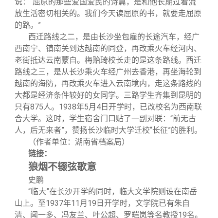
说：“屈原的那些爱国爱民的诗篇，是和他长期过着流
放生活密切相关的。我们今天读屈原的书，就要走屈原
的路。”
西迁路线之二，是由长沙坐包雇的长途汽车，经广
西南宁、镇南关到达越南的同登，再改乘火车经河内、
老街抵达云南蒙自。梅贻琦校长走的是这条路线。西迁
路线之三，是从长沙乘火车经广州去香港，再坐海轮到
越南的海防，再改乘火车进入云南境内，走这条路线的
大都是经济条件较好的女同学。三路学生齐集到昆明的
只有875人。1938年5月4日开学时，已改校名为西南联
合大学。这时，学生宿舍门口贴了一副对联：“前无古
人，后无来者”，赞扬长沙临时大学迁校“长征”的胜利。
（作者单位：湖南省档案局）
链接：
狼烟不辍弦歌意
史鹏
“临大”在长沙开学的同时，临大文学院则设在南岳
山上。至1937年11月19日开学时，文学院已有朱自
清、闻一多、冯友兰、叶公超、罗皑岚等名教授19名。