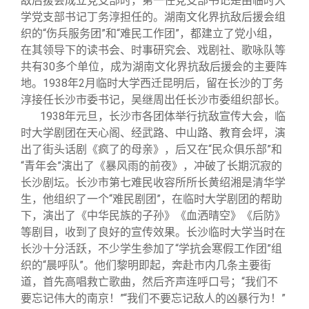
敌后援会成立党支部时，第一任党支部书记是由临时大
学党支部书记丁务淳担任的。湖南文化界抗敌后援会组
织的“伤兵服务团”和“难民工作团”，都建立了党小组，
在其领导下的读书会、时事研究会、戏剧社、歌咏队等
共有30多个单位，成为湖南文化界抗敌后援会的主要阵
地。1938年2月临时大学西迁昆明后，留在长沙的丁务
淳接任长沙市委书记，吴继周出任长沙市委组织部长。
1938
年元旦，长沙市各团体举行抗敌宣传大会，临
时大学剧团在天心阁、经武路、中山路、教育会坪，演
出了街头话剧《疯了的母亲》，后又在“民众俱乐部”和
“青年会”演出了《暴风雨的前夜》，冲破了长期沉寂的
长沙剧坛。长沙市第七难民收容所所长黄绍湘是清华学
生，他组织了一个“难民剧团”，在临时大学剧团的帮助
下，演出了《中华民族的子孙》《血洒晴空》《后防》
等剧目，收到了良好的宣传效果。长沙临时大学当时在
长沙十分活跃，不少学生参加了“学抗会寒假工作团”组
织的“晨呼队”。他们黎明即起，奔赴市内几条主要街
道，首先高唱救亡歌曲，然后齐声连呼口号；“我们不
要忘记伟大的南京！”“我们不要忘记敌人的凶暴行为！”