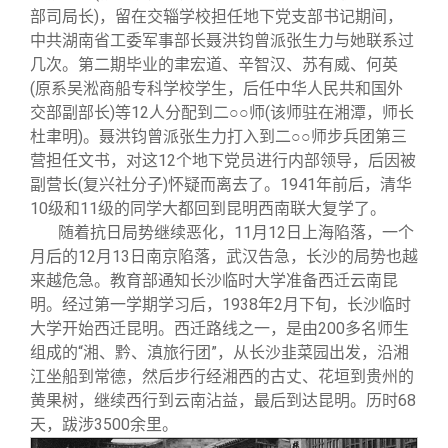
部司局长)，留在交辎学校担任地下党支部书记期间，
中共湖南省工委军事部长聂洪钧曾派张生力与她联系过
几次。第二期毕业的聿宏道、辛智汉、苏有威、何英
(原系吴淞商船专科学校学生，后任中华人民共和国外
交部副部长)等12人分配到二○○师(该师驻在湘潭，师长
杜聿明)。聂洪钧曾派张生力打入到二○○师步兵团第三
营担任文书，对这12个地下党员进行内部领导，后因被
副营长(复兴社分子)怀疑而离去了。1941年前后，清华
10级和11级的同学大都回到昆明西南联大复学了。
随着抗日局势继续恶化，11月12日上海陷落，一个
月后的12月13日南京陷落，武汉告急，长沙的局势也越
来越危急。教育部通知长沙临时大学准备西迁云南昆
明。经过第一学期学习后，1938年2月下旬，长沙临时
大学开始西迁昆明。西迁路线之一，是由200多名师生
组成的“湘、黔、滇旅行团”，从长沙韭菜园出发，沿湘
江坐船到常德，然后步行经湘西的古丈、花垣到贵州的
黄果树，继续西行到云南沾益，最后到达昆明。历时68
天，跋涉3500余里。