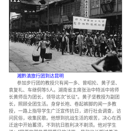
湘黔滇旅行团到达昆明
参加步行团的教授只有闻一多、曾昭抡、黄子坚、
袁复礼、车继侗等5人。湖南省主席张治中特派中将师
长黄师岳为团长，领导这次“长征”。黄子坚教授为副团
长，照顾全团生活。身穿长袍、卷起裤脚的闻一多教
授，一路上指导学生广泛宣传抗日，进行社会调查，访
问民俗，收集民歌。他想到抗战生活的艰苦，决心在西
迁途中开始蓄须，不到抗日胜利决不剃须。他对学生