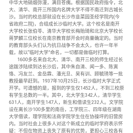
关闭
信息化服务
总会简介
中华大地硝烟弥漫，满目苍痍。根据国民政府指令，北
大、清华、南开三所国内名牌大学不得不南迁到古城长
沙。当时的校总部就设在长沙市韭菜园圣经学院内(今
三创大赛
会长致辞
省政府二院)，合组成长沙临时大学。这个校名是南开
大学校长张伯苓、清华大学校长梅贻琦和北京大学校长
实用信息
总会章程
蒋梦麟三位校长在南京教育部开会时商量确定的。当时
的教育部头头们认为抗日战争不会太久，也许一年半
载，故以“临时大学”命名，一切都是做临时打算。
理事会名单
1600
多名来自北大、清华、南开三校的师生经过长
途跋涉陆续到达长沙后，其中朱自清、闻一多、陈寅
恪、冯友兰、金岳霖、潘光旦、吴有训、顾毓琇等一批
制度法规
教授最早赶到。1937年10月25日，长沙临时大学正式
开学。可遗憾的是，报到的学生仅1452人，不到三校原
联系我们
有学生总数的一半。其中，北大学生342人，清华学生
631人，南开学生147人，新生和借读生232人。文学院
设在离长沙100多里的南岳，工学院三、四年级在湖南
大学借读，理学院和法商学院学生住在协操坪的旧营房
内。当时社会上很多人对这个新成立的临时学府表示怀
疑：不但在物资上丧失了原有的优势，更担心三校各有