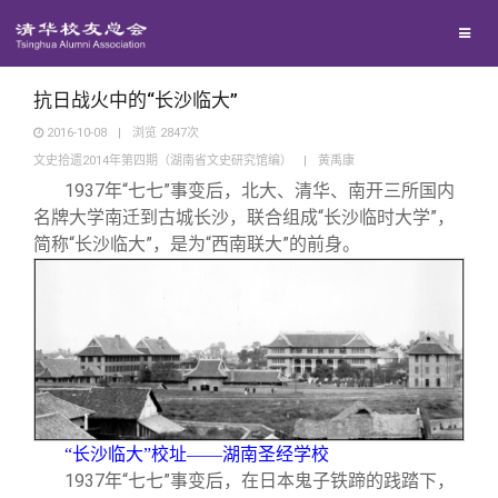
兴趣群体
捐赠方法
我要订阅
清华故事
西南联大校友会
义工计划
新媒体平台
青春风采
抗日战火中的“长沙临大”
2016-10-08
|
浏览
2847
次
文史拾遗2014年第四期（湖南省文史研究馆编）
|
黄禹康
校友文苑
1937
年“七七”事变后，北大、清华、南开三所国内
名牌大学南迁到古城长沙，联合组成“长沙临时大学”，
校友讲坛
简称“长沙临大”，是为“西南联大”的前身。
校友视界
校友服务
校友总会
终身学习
“长沙临大”校址——湖南圣经学校
1937
年“七七”事变后，在日本鬼子铁蹄的践踏下，