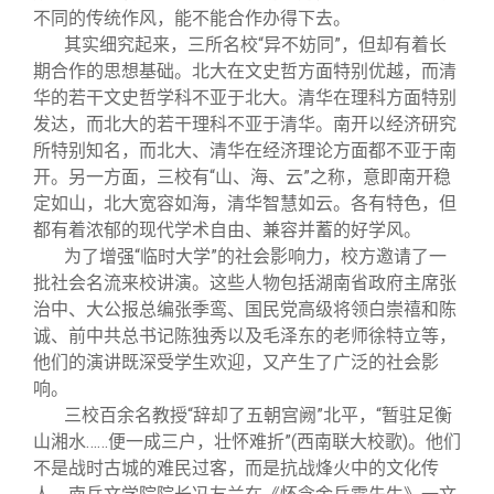
不同的传统作风，能不能合作办得下去。
其实细究起来，三所名校“异不妨同”，但却有着长
期合作的思想基础。北大在文史哲方面特别优越，而清
华的若干文史哲学科不亚于北大。清华在理科方面特别
发达，而北大的若干理科不亚于清华。南开以经济研究
所特别知名，而北大、清华在经济理论方面都不亚于南
开。另一方面，三校有“山、海、云”之称，意即南开稳
定如山，北大宽容如海，清华智慧如云。各有特色，但
都有着浓郁的现代学术自由、兼容并蓄的好学风。
为了增强“临时大学”的社会影响力，校方邀请了一
批社会名流来校讲演。这些人物包括湖南省政府主席张
治中、大公报总编张季鸾、国民党高级将领白崇禧和陈
诚、前中共总书记陈独秀以及毛泽东的老师徐特立等，
他们的演讲既深受学生欢迎，又产生了广泛的社会影
响。
三校百余名教授“辞却了五朝宫阙”北平，“暂驻足衡
山湘水……便一成三户，壮怀难折”(西南联大校歌)。他们
不是战时古城的难民过客，而是抗战烽火中的文化传