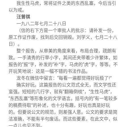
关闭
信息化服务
总会简介
我生性马虎，常将证件之类的东西乱塞，今后当引
以为戒。
汪曾祺
三创大赛
会长致辞
一九八二年七月二十八日
（信的右下方是一个审批人的批示：请补发一份，
实用信息
总会章程
原工作证作废，找到后交回销毁。刘学义，七月二十八
日）。
整个报告，从审美的角度来看，布局合理，疏朗有
理事会名单
致。一手清秀的行草小字，其间还夹带着少许繁体，如
报告的“报”字，补发的“补”字，马虎的“虎”字，等等。不
制度法规
开玩笑地说：这是一幅不错的书法作品。
龙冬在微信中留言：“每看一遍都觉得好玩极了!”
确实好玩。这篇报告的公文范式全无，而文学性还
联系我们
蛮强。短短的几行字，就有“翻箱倒栊”，“生性马虎”，
“东西乱塞”等形象化的文学语言。括号内的“有一笔较多
的稿费待取”的补述，也十分有趣，好玩也真是好玩
的。但要说公文的规范，则差强人意。公文的要求是简
洁准确，不能有半句废话。而这些要素，在此文中，似
一点儿也见不到。