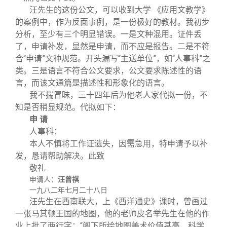
汪先生的这份公文，可以收到大学 《应用文教学》
的案例中，作为反面事例，是一份极好的教材。我初步
分析，至少有三个明显错误。一是文种混用。证件丢
了，申请补发，显然是申请，而不应是报告。二是不符
合“申请”文种规范。开头漏写“主送单位”，如“人事科”之
类。三是语言不符合公文要求，公文要求陈述性的语
言，而该文通篇是描述性和形象化的语言。
我不揣冒昧，三十四年后为他老人家代拟一份，不
知是否稍显规范。代拟如下：
申 请
人事科：
本人不慎将工作证遗失，因需急用，特申请予以补
发，恳请帮助解决。此致
敬礼
：
汪曾祺
申请人
一九八二年七月二十八日
汪先生在西南联大，上《西洋通史》课时，曾画过
一张马其顿王国的地图，他的老师皮名举先生在他的作
业上批了两行字：“阁下所绘地图美术价值甚高，科学