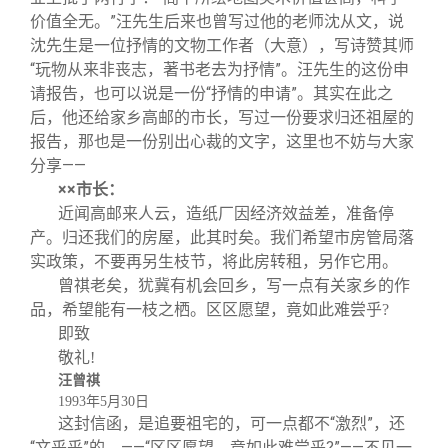
价值全无。”汪先生后来也曾写过他的老师沈从文，说
沈先生是一位抒情的文物工作者（大意），写诗赞其师
“玩物从来非丧志，著书老去为抒情”。汪先生的这份申
请报告，也可以说是一份“抒情的申请”。其实在此之
后，他还给家乡高邮的市长，写过一份要求归还祖屋的
报告，那也是一份别出心裁的文字，这里也不妨与大家
分享——
××市长：
近闻高邮来人云，造纸厂因经济效益差，准备停
产。归还我们的房屋，此其时矣。我们希望市房管局落
实政策，不要再另生枝节，将此房转租，另作它用。
曾祺老矣，犹冀有机会回乡，写一点有关家乡的作
品，希望能有一枝之栖。区区愿望，竟如此难尝乎?
即致
敬礼!
汪曾祺
1993
年5月30日
这封信函，是追要祖宅的，可一点都不“激烈”，还
“文乎乎”的。——“区区愿望，竟如此难尝乎?”——不见一