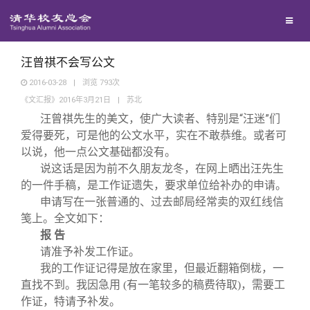
兴趣群体
捐赠方法
我要订阅
清华故事
西南联大校友会
义工计划
新媒体平台
青春风采
汪曾祺不会写公文
2016-03-28
|
浏览
793
次
《文汇报》2016年3月21日
|
苏北
校友文苑
汪曾祺先生的美文，使广大读者、特别是“汪迷”们
爱得要死，可是他的公文水平，实在不敢恭维。或者可
校友讲坛
以说，他一点公文基础都没有。
说这话是因为前不久朋友龙冬，在网上晒出汪先生
的一件手稿，是工作证遗失，要求单位给补办的申请。
校友视界
申请写在一张普通的、过去邮局经常卖的双红线信
笺上。全文如下：
校友服务
报 告
请准予补发工作证。
我的工作证记得是放在家里，但最近翻箱倒栊，一
校友总会
终身学习
直找不到。我因急用 (有一笔较多的稿费待取)，需要工
作证，特请予补发。