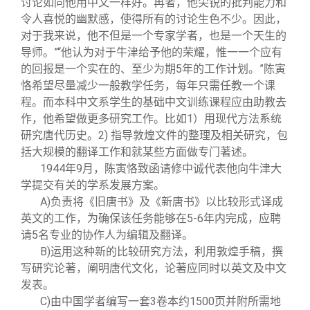
讨论如同他用中文一样好。再者，他尖锐的批判能力和
令人喜悦的幽默感，使得所有的讨论生色不少。因此，
对于我来说，他不但是一个专家学者，也是一个天生的
导师。”“他认为对于牛津给予他的荣耀，惟一一个应有
的回报是一个实在的、至少为期5年的工作计划。”陈寅
恪希望尽量减少一般教学任务，每年只需任教一个课
程。而本科中文系学生的基础中文训练课程应由助教去
作，他希望做更多研究工作。比如1）用现代方法系统
研究唐代历史。2) 指导敦煌文件的整理及相关研究，包
括大规模的翻译工作和就某些方面做专门著述。
1944
年9月，陈寅恪致函请修中诚代表他向牛津大
学提交有关的学系发展方案。
A)
负责将《旧唐书》及《新唐书》以比较形式译成
英文的工作，为确保该任务能够在5-6年内完成，应聘
请5名专业的协作人为编辑及翻译。
B)
运用这种新的比较研究方法，利用敦煌手稿，撰
写研究论著，阐明唐代文化，论著应同时以英文及中文
发表。
C)
由中国学者编写一套3卷本约1500页并附所需地