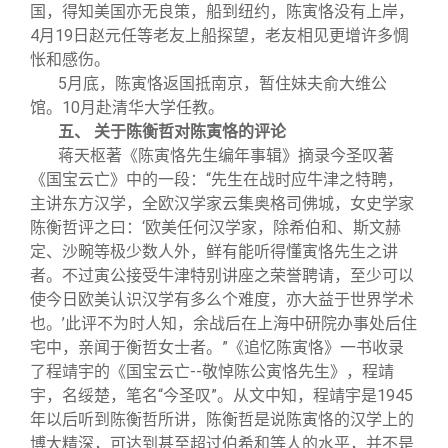
国，得知美国亦无良策，船到纽约，陈寅恪没有上岸，
4月19日赵元任等老友上船探望，老友相见更增许多惆
怅和感伤。
5
月底，陈寅恪返国抵南京，暂住妹夫俞大维公
馆。10月赴清华大学任教。
五、 关于陈衡哲对陈寅恪的评论
蒋天枢著《陈寅恪先生编年事辑》摘录今圣叹著
《国宝云亡》中的一段：“先生在战时应牛津之特聘，
主讲东方汉学，全欧汉学家云集奥格司佛城，女史学家
陈衡哲评之曰：‘欧美任何汉学家，除希伯和、斯文赫
定、沙畹等极少数人外，鲜有能听得懂寅恪先生之讲
者。不过寅公接受牛津特别讲座之荣誉聘请，至少可以
使今日欧美认识汉学有多么个难度，亦大益于世界学术
也。’此评不为时人知，余战后在上海中研院办事处后住
宅中，亲闻于衡哲女士者。”《追忆陈寅恪》一书收录
了程靖宇的《国宝云亡--敬悼陈公寅恪先生》，程靖
宇，名绥楚，笔名“今圣叹”。从文中知，程靖宇是1945
年以后听到陈衡哲所讲，陈衡哲是说陈寅恪的汉学上的
博大精深，可达到甚至超过伯希和等人的水平，并不是