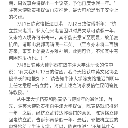
期，周议事会将提出一个议案，予他再度休假一年。”
驻英大使郭泰祺提议再次推延，最大可能是出于安全上
的考虑。
7
月1日陈寅恪抵达香港，7月2日致信傅斯年： “杭
立武来电谓，郭大使来电言因以时局关系可请假一年，
又未将入境许可书寄来，其不能去意义至明显，故弟复
杭函，请即电复郭再请假一年矣。（至今亦未将二百镑
寄来，事实上弟要去亦难办到，此则可怪，不知其中有
何困难周折也。）”
7
月8日驻英大使郭泰祺致牛津大学注册长的信中
说：“有关我6月17日的信函，我今天接获中英文化协会
秘书长的电报如下：‘请告知牛津大学陈寅恪推迟到明年
上任之意愿--杭立武’，请就上述之请求发信往昆明答复
陈教授。”
从牛津大学档案和陈寅恪与傅斯年的通信知，首
先，驻英大使郭泰祺向牛津大学提议，陈寅恪就职推迟
一年，之后，经杭立武转达郭泰祺的意见，陈寅恪立即
回电杭立武，告诉郭再请假一年。最后，郭把杭立武的
电报抄给了牛津大学。所以，陈寅恪说：“不知其中有