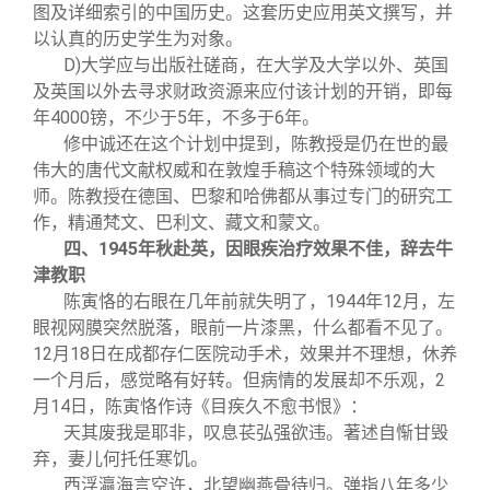
图及详细索引的中国历史。这套历史应用英文撰写，并
以认真的历史学生为对象。
D)
大学应与出版社磋商，在大学及大学以外、英国
及英国以外去寻求财政资源来应付该计划的开销，即每
年4000镑，不少于5年，不多于6年。
修中诚还在这个计划中提到，陈教授是仍在世的最
伟大的唐代文献权威和在敦煌手稿这个特殊领域的大
师。陈教授在德国、巴黎和哈佛都从事过专门的研究工
作，精通梵文、巴利文、藏文和蒙文。
四、1945年秋赴英，因眼疾治疗效果不佳，辞去牛
津教职
陈寅恪的右眼在几年前就失明了，1944年12月，左
眼视网膜突然脱落，眼前一片漆黑，什么都看不见了。
12月18日在成都存仁医院动手术，效果并不理想，休养
一个月后，感觉略有好转。但病情的发展却不乐观，2
月14日，陈寅恪作诗《目疾久不愈书恨》：
天其废我是耶非，叹息苌弘强欲违。著述自惭甘毁
弃，妻儿何托任寒饥。
西浮瀛海言空许，北望幽燕骨待归。弹指八年多少