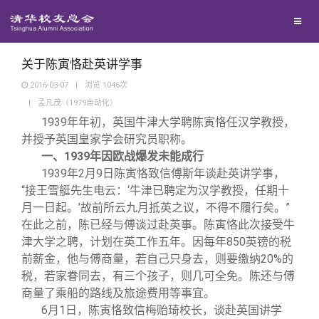
兴趣群体
捐赠方法
我要订阅
清华故事
西南联大校友会
义工计划
新媒体平台
青春风采
关于陈寅恪赴英讲学事
2016-03-07
|
浏览
1046
次
|
孟凡茂（1979自动化）
校友文苑
1939
年年初，英国牛津大学聘陈寅恪任汉学教授，
并授予英国皇家学会研究员职称。
校友讲坛
一、1939年因欧战爆发未能成行
1939
年2月9日陈寅恪致信傅斯年谈赴英讲学事，
“接王雪艇先生电云：‘牛津已聘定为汉学教授，任期十
校友视界
月一日起。’故前所云九月抵英之议，不得不履行矣。”
在此之前，陈已经与傅谈过赴英事。陈寅恪此次接受牛
校友服务
津大学之聘，计划在英工作五年。因每年850英镑的税
前薪金，他与傅商量，若自己只身去，则要缴纳20%的
税，若家眷同去，有三个孩子，则几可全免。陈还与傅
校友总会
终身学习
商量了乘船的路线及旅途费用等事宜。
6
月1日，陈寅恪致信梅贻琦校长，谈赴英国讲学