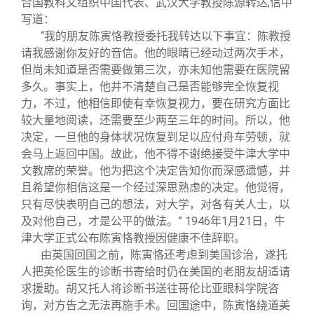
合国教科文组织中国代表、武汉大学教授陈源转达,信中
写道：
“我的朋友陈寅恪教授委托我转达以下事宜：陈教授
请我感谢你友好的音信。他的眼睛已经动过两次手术，
但尚未知道是否需要做第三次，亦未知他需要在医院留
多久。事实上，他并不清楚自己是否能够完全恢复视
力，不过，他相信即使有幸恢复视力，要在研究方面比
较大量地阅读，还需要至少两至三年的时间。所以，他
决定，一旦他的身体状况恢复到足以应付舟车劳顿，就
会马上返回中国。故此，他不得不谢绝接受牛津大学中
文教席的荣誉。他为把这个决定告知你而深感遗憾，并
且希望你相信这是一个经过深思熟虑的决定。他觉得，
只有尽快表明自己的想法，对大学，对各有关人士，以
及对他自己，才是公平的做法。” 1946年1月21日，牛
津大学正式公布陈寅恪教授因健康不佳辞职。
由英国回国之前，陈寅恪还考虑到美国诊治，遂托
人把英伦医生的诊断书寄给时仍在美国的老朋友胡适请
求援助。胡又托人将诊断书送往哥伦比亚眼科学院咨
询，对方告之无法再施手术。回国途中，陈寅恪绕道美