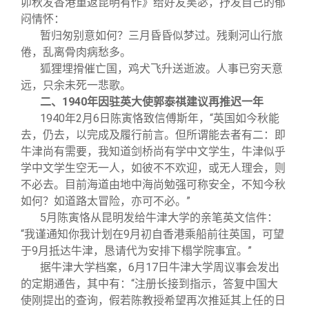
卯秋发香港重返昆明有作》给好友吴宓，抒发自己的郁
闷情怀：
暂归匆别意如何？三月昏昏似梦过。残剩河山行旅
倦，乱离骨肉病愁多。
狐狸埋搰催亡国，鸡犬飞升送逝波。人事已穷天意
远，只余未死一悲歌。
二、1940年因驻英大使郭泰祺建议再推迟一年
1940
年2月6日陈寅恪致信傅斯年，“英国如今秋能
去，仍去，以完成及履行前言。但所谓能去者有二：即
牛津尚有需要，我知道剑桥尚有学中文学生，牛津似乎
学中文学生空无一人，如彼不不欢迎，或无人理会，则
不必去。目前海道由地中海尚勉强可称安全，不知今秋
如何？如道路太冒险，亦可不必。”
5
月陈寅恪从昆明发给牛津大学的亲笔英文信件：
“我谨通知你我计划在9月初自香港乘船前往英国，可望
于9月抵达牛津，恳请代为安排下榻学院事宜。”
据牛津大学档案，6月17日牛津大学周议事会发出
的定期通告，其中有：“注册长接到指示，答复中国大
使刚提出的查询，假若陈教授希望再次推延其上任的日