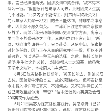
关闭
信息化服务
总会简介
事，言已经辞谢两次。因涉及到中英合作，“故不得不
试为一行。”但他原计划与家人同去，此时因夫人生病
而不可能。“此次内子不能偕往，则弟所以欲赴英之目
三创大赛
会长致辞
的即与家人共聚一地之目的全不能达到，殊非弟之本意
也，因此颇不愿久留英。且牛津近日注意中国之宗教与
实用信息
总会章程
及哲学，而弟近年兴趣却移向历史与文学方面。离家万
里而作不甚感兴趣之工作，其思归之切不言可知。”所
以，拟向清华请假一年，只身赴英。从信中知，陈寅恪
理事会名单
对赴英任教，因与正在从事的研究并不一致，所以不甚
感兴趣，可以说是一种无奈的选择。之后，梅校长复信
制度法规
说“先生牛津之约必践，以慰彼都人士之渴慕，籍扬我
国学术之精粹，本校同人与有荣焉。”
6
月5日陈寅恪致信傅斯年，“英国如能去，则弟必须
联系我们
去矣。因弟复牛津函言去，故必须践约也。但郭泰祺至
今未将入境许可证寄来，不知何故。又不知牛津已关门
或已疏散至威尔斯一带否？”信中还谈到向英庚款会借
200英镑作为旅费。
6
月21日吴宓为陈寅恪设宴践行，吴宓赋诗《己卯
端阳饯别陈寅恪兄赴英讲学》。此时，陈寅恪也写诗