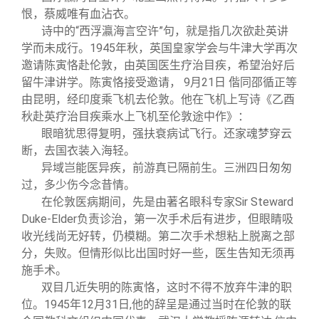
恨，蔡威唯有血沾衣。
诗中的“西浮瀛海言空许”句，就是指几次欲赴英讲
学而未成行。1945年秋，英国皇家学会与牛津大学再次
邀请陈寅恪赴伦敦，由英国医生疗治目疾，希望治好后
留牛津讲学。陈寅恪接受邀请， 9月21日 偕同邵循正等
由昆明，经印度乘飞机去伦敦。他在飞机上写诗《乙酉
秋赴英疗治目疾乘水上飞机至伦敦途中作》：
眼暗犹思得复明，强扶衰病试飞行。还家魂梦穿云
断，去国衣装入海轻。
异域岂能医异疾，前游真已隔前生。三洲四日匆匆
过，多少伤今念昔情。
在伦敦医病期间，先是由著名眼科专家Sir Steward
Duke-Elder负责诊治，第一次手术后有进步，但眼睛吸
收光线尚无好转，仍模糊。第二次手术想粘上脱离之部
分，失败。但情形似比出国时好一些，医生告知无须再
施手术。
双目几近失明的陈寅恪，这时不得不放弃牛津的职
位。1945年12月31日,他的辞呈是通过当时在伦敦的联