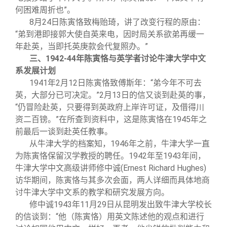
何困难周折也”。
8
月24日陈寅恪致梅贻琦，讲了改变行程的原由：
“弟到港即接郭大使自英来电，因时局关系欲弟再缓一
年赴英，当即托英庚款会代复照办。”
三、1942-44年陈寅恪与英学者讨论牛津大学中文
系发展计划
1941
年2月12日陈寅恪致傅斯年：“弟今年不可去
英，大部分已可决定。”2月13日的信又谈到赴英的事，
“仍冒险赴英，只要得到英政府上岸许可证，及借得川
资二百镑。”在所查到资料中，这是陈寅恪在1945年之
前最后一谈到赴英任教事。
从牛津大学的档案知，1946年之前，牛津大学一直
为陈寅恪保留汉学教授的聘任。1942年至1943年间，
牛津大学中文高级讲师修中诚(Ernest Richard Hughes)
访华期间，陈寅恪与其多次会面，两人详细而具体地商
讨牛津大学中文系的教学和研究发展方向。
修中诚1943年11月29日从昆明发出致牛津大学校长
的信谈到：“他（陈寅恪）用英文陈述他的观点和进行