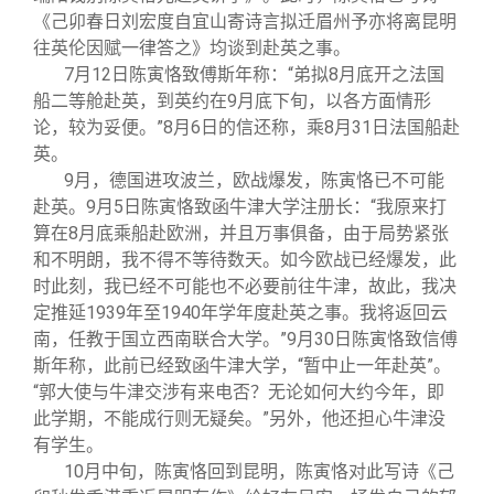
《己卯春日刘宏度自宜山寄诗言拟迁眉州予亦将离昆明
往英伦因赋一律答之》均谈到赴英之事。
7
月12日陈寅恪致傅斯年称：“弟拟8月底开之法国
船二等舱赴英，到英约在9月底下旬，以各方面情形
论，较为妥便。”8月6日的信还称，乘8月31日法国船赴
英。
9
月，德国进攻波兰，欧战爆发，陈寅恪已不可能
赴英。9月5日陈寅恪致函牛津大学注册长：“我原来打
算在8月底乘船赴欧洲，并且万事俱备，由于局势紧张
和不明朗，我不得不等待数天。如今欧战已经爆发，此
时此刻，我已经不可能也不必要前往牛津，故此，我决
定推延1939年至1940年学年度赴英之事。我将返回云
南，任教于国立西南联合大学。”9月30日陈寅恪致信傅
斯年称，此前已经致函牛津大学，“暂中止一年赴英”。
“郭大使与牛津交涉有来电否？无论如何大约今年，即
此学期，不能成行则无疑矣。”另外，他还担心牛津没
有学生。
10
月中旬，陈寅恪回到昆明，陈寅恪对此写诗《己