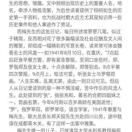
关闭
信息化服务
总会简介
生的思想、情趣。文中频频出现历史上的重要人名、地
名，牵涉人物极浩繁，为后世读者提供了栩栩如生的历
史第一手资料，也为抗战时期大后方尤其是知识界一些
三创大赛
会长致辞
历史事件和他人事迹作了旁证。
而梅先生的这批日记，每日所述常寥寥几笔，似过
实用信息
总会章程
于精简，反而相对花了很多篇幅谈及社会应酬及文人间
的雅聚，却组成一幅精彩的写意长卷，读来常可体会魏
晋名士的风度——如1941年8月10日，在重庆，“7点起
理事会名单
后赶食早餐方罢，即有紧急警报，至洞口坐些时，郑、
罗偕郑及张女士来，十点余解除，郑等别去。8点半第
制度法规
四次警报，9点月上，皎洁可爱，听张女士与罗唱昆
曲。”人生实难，乱离尤甚，由此一则日记可见。但后
人从日记里读到的是一种不惧淫威，苦中作乐的风流人
联系我们
生。此处提到的“张”，指张充和，著名的合肥四姐妹之
一，昆曲名票，今年6月刚以百岁高龄在美国逝世；
“罗”，指罗莘田，即罗常培，语言学家，1941年春夏与
梅先生、联大总务长郑天挺先生共赴四川公务，途中耽
误在成都青木关，有了这样一出客中雅集。
梅先生唯一的儿子，已故清华大学水利系教授梅祖