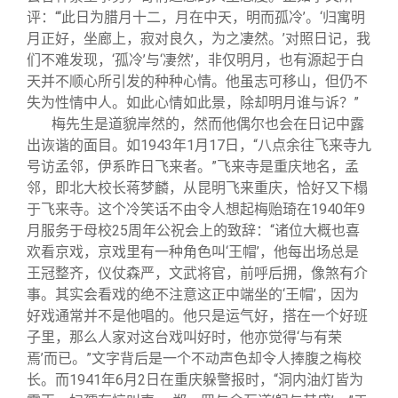
评：“‘此日为腊月十二，月在中天，明而孤冷’。‘归寓明
月正好，坐廊上，寂对良久，为之凄然。’对照日记，我
们不难发现，‘孤冷’与‘凄然’，非仅明月，也有源起于白
天并不顺心所引发的种种心情。他虽志可移山，但仍不
失为性情中人。如此心情如此景，除却明月谁与诉？”
梅先生是道貌岸然的，然而他偶尔也会在日记中露
出诙谐的面目。如1943年1月17日，“八点余往飞来寺九
号访孟邻，伊系昨日飞来者。”飞来寺是重庆地名，孟
邻，即北大校长蒋梦麟，从昆明飞来重庆，恰好又下榻
于飞来寺。这个冷笑话不由令人想起梅贻琦在1940年9
月服务于母校25周年公祝会上的致辞：“诸位大概也喜
欢看京戏，京戏里有一种角色叫‘王帽’，他每出场总是
王冠整齐，仪仗森严，文武将官，前呼后拥，像煞有介
事。其实会看戏的绝不注意这正中端坐的‘王帽’，因为
好戏通常并不是他唱的。他只是运气好，搭在一个好班
子里，那么人家对这台戏叫好时，他亦觉得‘与有荣
焉’而已。”文字背后是一个不动声色却令人捧腹之梅校
长。而1941年6月2日在重庆躲警报时，“洞内油灯皆为