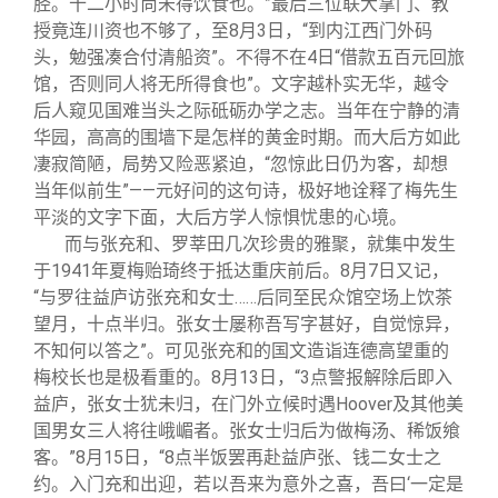
胫。十二小时尚未得饮食也。”最后三位联大掌门、教
授竟连川资也不够了，至8月3日，“到内江西门外码
头，勉强凑合付清船资”。不得不在4日“借款五百元回旅
馆，否则同人将无所得食也”。文字越朴实无华，越令
后人窥见国难当头之际砥砺办学之志。当年在宁静的清
华园，高高的围墙下是怎样的黄金时期。而大后方如此
凄寂简陋，局势又险恶紧迫，“忽惊此日仍为客，却想
当年似前生”——元好问的这句诗，极好地诠释了梅先生
平淡的文字下面，大后方学人惊惧忧患的心境。
而与张充和、罗莘田几次珍贵的雅聚，就集中发生
于1941年夏梅贻琦终于抵达重庆前后。8月7日又记，
“与罗往益庐访张充和女士……后同至民众馆空场上饮茶
望月，十点半归。张女士屡称吾写字甚好，自觉惊异，
不知何以答之”。可见张充和的国文造诣连德高望重的
梅校长也是极看重的。8月13日，“3点警报解除后即入
益庐，张女士犹未归，在门外立候时遇Hoover及其他美
国男女三人将往峨嵋者。张女士归后为做梅汤、稀饭飨
客。”8月15日，“8点半饭罢再赴益庐张、钱二女士之
约。入门充和出迎，若以吾来为意外之喜，吾曰‘一定是