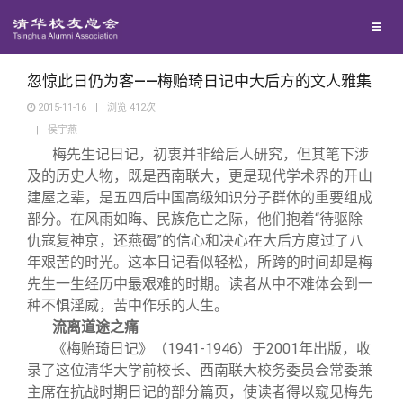
兴趣群体
捐赠方法
我要订阅
清华故事
西南联大校友会
义工计划
新媒体平台
青春风采
忽惊此日仍为客——梅贻琦日记中大后方的文人雅集
2015-11-16
|
浏览
412
次
|
侯宇燕
校友文苑
梅先生记日记，初衷并非给后人研究，但其笔下涉
及的历史人物，既是西南联大，更是现代学术界的开山
校友讲坛
建屋之辈，是五四后中国高级知识分子群体的重要组成
部分。在风雨如晦、民族危亡之际，他们抱着“待驱除
仇寇复神京，还燕碣”的信心和决心在大后方度过了八
校友视界
年艰苦的时光。这本日记看似轻松，所跨的时间却是梅
先生一生经历中最艰难的时期。读者从中不难体会到一
校友服务
种不惧淫威，苦中作乐的人生。
流离道途之痛
《梅贻琦日记》（1941-1946）于2001年出版，收
校友总会
终身学习
录了这位清华大学前校长、西南联大校务委员会常委兼
主席在抗战时期日记的部分篇页，使读者得以窥见梅先