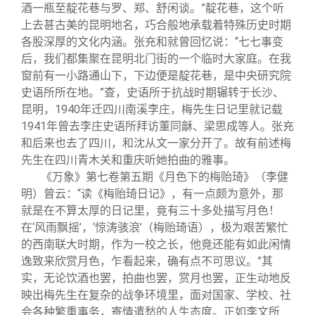
酒一瓶至靛花巷与罗、郑、舒闲谈。”靛花巷，这个听
上去甚古美的昆明地名，巧合般地承载着特殊历史时期
各股深厚的文化内涵。张充和就曾回忆说：“七七事变
后，我们都集聚在昆明北门街的一个临时大家庭。在我
窗前有一小路通山下，下边便是靛花巷，是中央研究院
史语所所在地。”查，史语所于抗战时期辗转于长沙、
昆明，1940年迁四川南溪李庄，梅先生日记里就记载
1941年曾去李庄史语所拜访董同龢、梁思成等人。张充
和后来也去了四川，和沈从文一家分开了。故有前述梅
先生在四川青木关和重庆听她拍曲的雅事。
《万象》第七卷第五期《月色下的梅贻琦》（李健
明）曾云：“读《梅贻琦日记》，有一点颇为意外，那
就是在不算太厚的日记里，竟有三十多处描写月色！
在‘风雨飘摇’，‘惊涛骇浪’（梅贻琦语），极为艰苦繁忙
的西南联大时期，作为一校之长，他竟还能有如此闲情
逸致来欣赏月色，乍看起来，确有点不可思议。”其
实，无论饮酒也罢，拍曲也罢，赏月也罢，正生动地反
映出梅先生在复杂的战争环境里，面对国家、学校、社
会各种繁重事务，寄情遣愁的人生态度。正如李文所