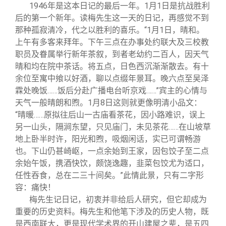
1946
年是这本日记的最后一年。1月1日是抗战胜利
后的第一个新年。读梅先生这一天的日记，再感觉不到
那种孤寂清冷，代之以胜利的喜乐。“1月1日，晴和。
上午有多客来拜年。下午三点在办事处约联大及三校教
职员及眷属举行新年茶叙，到者老幼约二百人，因天气
晴和均在院中茶话。将五点，日色西沉渐渐散去。有十
余位至寓中飨以好酒，聊以点缀年景耳。晚六点至吴泽
霖处晚饭……饭后分赴广播电台听京戏……”宾主的心情与
天气一般晴朗和煦。1月8日这则就更像明清小品文：
“晴暖……原拟往后山一古庙看茶花，因小路难识，误上
另一山头，隔涧东望，只见庙门，未见茶花……在山坡草
地上卧半时许，阳光和煦，吸烟闲话，实已可谓畅游
也。下山仍甚崎岖，一点余始到王家，因包饺子至二点
余始午饭，携酒快饮，颇饶逸趣，韭菜包饺尤为适口，
任性吞食，总在二三十间矣。”此情此景，只有二字形
容：痛快！
梅先生记日记，初衷并非给后人研究，但它却成为
重要的历史资料。梅先生和他笔下涉及的历史人物，既
是西南联大，更是现代学术界的开山建屋之辈，是五四