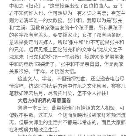
中和之《扫花》。”这里接连出现了四位拍曲人。云飞
君不知何许人也，但可想见为一有才识之名票；崔芝兰
则为老清华唯一的女教授。张中和，我原以为是“张充
和”之误。因教育家张吉友的十个孩子里，所有男孩子
的名字都有宝盖头，要支撑家业；女孩子都有两条腿，
意思是要走出去嫁人。所以“张中和”也不可能是张充和
的兄弟。后偶见报上回忆张充和的文章有“沈从文之子
沈龙朱（张充和的外甥——笔者按）接到90多岁舅舅张
中和的电话:‘四姨走了。’张中和不是亲舅舅，但是两家
关系很好。”字样，才恍然大悟。
这些文人、学者，不但雅擅拍曲，还应邀去电台尽
情演唱，抗战时期大后方苦中作乐之文化氛围，寥寥几
笔就如晚云烘月，尽皆托出矣，怎不令人神往！
大后方知识界的写意画卷
薄薄一本日记，此类静雅而有情趣的文人相聚，可
谓数不胜数。这正从一个侧面反映出虽毁家纡难颠沛流
离，但联大师生的生活并不都是非常态的，而且大家都
在积极努力地改造生活。