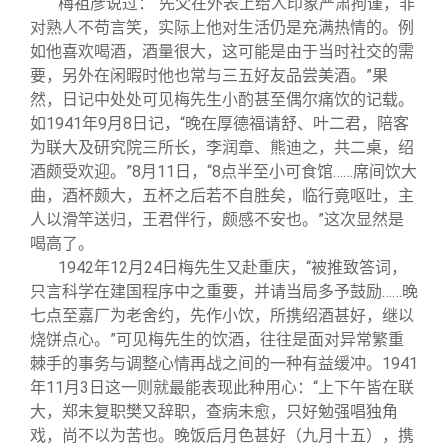
梅祖彦说过：“先父在外表上给人印象严肃拘谨，非
对熟人不苟言笑，实际上他对生活仍是充满热情的。例
如他喜欢喝酒，酒量很大，这可能是由于当时社交的需
要，另外在闲暇时他也常与三五好友品尝美酒。”果
然，日记中处处可见梅先生小酌甚至偶尔痛饮的记载。
如1941年9月8日记，“晚在厚德福请舒、叶二君，陪客
为联大及研究院三所长，李润章、熊迪之，共二桌，绍
酒颇受欢迎。”8月11日，“8点半至小可食馆……席间饮大
曲，酒杯颇大，五杯之后若不自胜矣，临行竟呕吐，主
人以滑竿送归，王君伴行，颇感不安也。”这次显然是
喝高了。
1942
年12月24日梅先生又赴重庆，“被推致答词，
只言科学在建国程序中之重要，并请当局多予鼓励……晚
七点至嘉厂为老舍约，先作小饮，所携绍酒甚好，继以
烧饼点心。”可见梅先生的饮酒，往往是面对异常繁重
棘手的事务与调整心情再战之间的一种有益缓冲。1941
年11月3日这一则就最能表现此种用心：“上下午皆在联
大，郑未复职樊又辞职，查病未愈，只好勉强唱独角
戏，尚不以为苦也。晚饭后月色甚好（九月十五），携