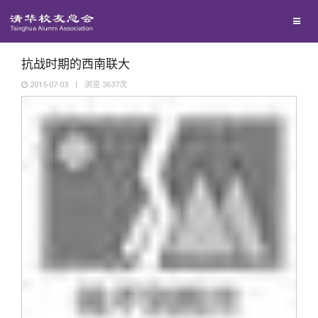
兴趣群体
捐赠方法
我要订阅
清华故事
西南联大校友会
义工计划
新媒体平台
青春风采
抗战时期的西南联大
2015-07-03
|
浏览
3637
次
校友文苑
校友讲坛
校友视界
校友服务
校友总会
终身学习