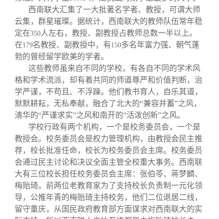
西南联大汇集了一大批著名学者、教授，可谓大师
云集，群星璀璨。据统计，西南联大的教师队伍常年稳
定在
人左右，教授、副教授占教师总数一半以上。
350
在
名教授、副教授中，有
多名年富力强、朝气蓬
179
150
勃的曾经留学欧美的学者。
这些教师虽来自不同的学校，有各自不同的学术风
格和学术流派，却有着共同的师道尊严和价值判断，治
学严谨，不苟且、不浮躁。他们教书育人，自乐其道，
默默耕耘，无私奉献，融合了北大的“兼容并蓄”之风，
清华的“严谨求实”之风和南开的“活泼创新”之风。
学校行政有两个机构，一个是校务委员会，一个是
教授会。校务委员会是权力管理机构，由教授会民主推
荐，校长批准任命，校长为校务委员会主席。校务委员
会通过民主讨论和决议全面主管全校重大事务。西南联
大有三位校长担任校务委员会主席：张伯苓、蒋梦麟、
梅贻琦。前两位老教育家为了支持校长负责制一元化领
导，公推年青的梅贻琦主持校务，他们二位退居二线，
留守重庆，从国民政府教育部方面谋求对西南联大的实