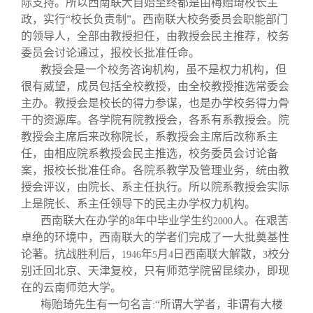
际支持。所以西南联大自始至终都是由梅贻琦校长主
政，实行“校长负责制”。西南联大校务委员会职能部门
的领导人，全部由教授担任，由教授会民主推荐，校务
委员会讨论通过，报校长批准任命。
教授会是一个校务咨询机构，虽不是权力机构，但
很有威望，成员包括全校教授，由全校教授推选常委会
主办。教授会是校长的得力参谋，也是办学校务得力骨
干的资源库。各学院有院教授会，各系有系教授会。院
教授会主席后来改称院长，系教授会主席后改称系主
任，由相应院系教授会民主推选，校务委员会讨论备
案，报校长批准任命。各院系教学及管理业务，统由教
授会评议，由院长、系主任执行。所以院系教授会实际
上是院长、系主任领导下的民主办学权力机构。
西南联大在办学的
年中毕业学生约
人。在艰苦
8
2000
卓绝的环境中，西南联大的学者们完成了一大批奠基性
论著。抗战胜利后，
年
月
日西南联大解散，
校分
1946
5
4
3
别迁回北京、天津复校，只有师范学院留昆续办，即现
在的云南师范大学。
梅贻琦先生有一句名言
“所谓大学者，非谓有大楼
: