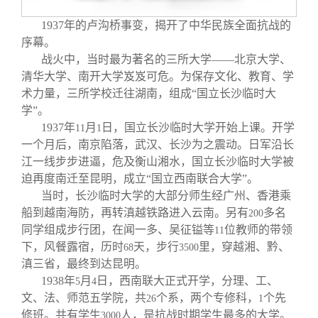
关闭
信息化服务
总会简介
1937
年的卢沟桥事变，揭开了中华民族全面抗战的
序幕。
三创大赛
会长致辞
战火中，当时最为著名的三所大学——北京大学、
清华大学、南开大学岌岌可危。为保存文化、教育、学
实用信息
总会章程
术力量，三所学校迁往湖南，组成“国立长沙临时大
学”。
1937
年
月
日，国立长沙临时大学开始上课。开学
11
1
理事会名单
一个月后，南京陷落，武汉、长沙为之震动。日军沿长
江一线步步进逼，危及衡山湘水，国立长沙临时大学被
制度法规
迫再度南迁至昆明，成立“国立西南联合大学”。
当时，长沙临时大学的大部分师生经广州、香港乘
船到越南海防，再转滇越铁路进入云南。另有
多名
200
联系我们
同学组成步行团，在闻一多、吴征镒等
位教师的带领
11
下，风餐露宿，历时
天，步行
里，穿越湘、黔、
68
3500
滇三省，最终到达昆明。
1938
年
月
日，西南联大正式开学，分理、工、
5
4
文、法、师范五学院，共
个系，两个专修科，
个先
26
1
修班。共有学生
人，是抗战时期学生最多的大学。
3000