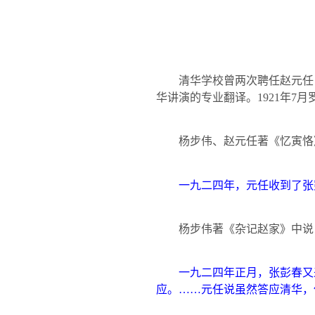
清华学校曾两次聘任赵元任
华讲演的专业翻译。
1921
年
7
月
杨步伟、赵元任著《忆寅恪
一九二四年，元任收到了张
杨步伟著《杂记赵家》中说
一九二四年正月，张彭春又
应。……元任说虽然答应清华，