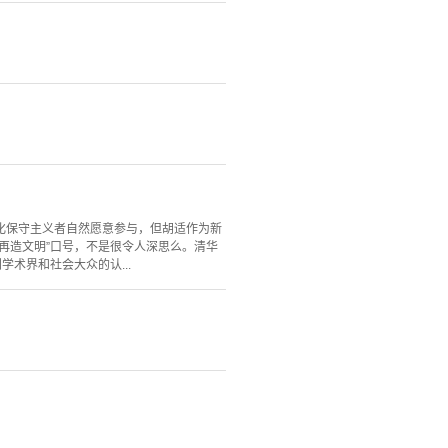
化保守主义者自然愿意参与，但胡适作为新
再造文明”口号，不是很令人深思么。清华
术界和社会大众的认...