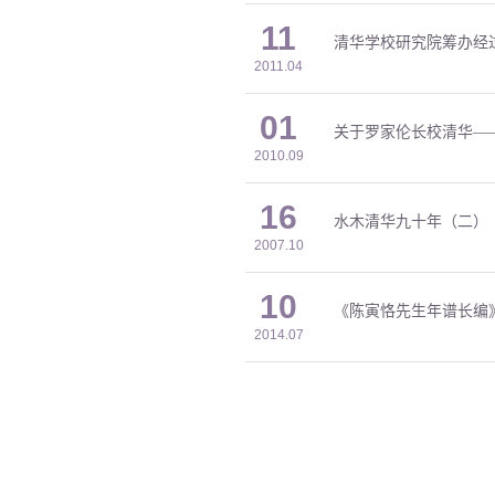
11
清华学校研究院筹办经
2011.04
01
关于罗家伦长校清华—
2010.09
16
水木清华九十年（二）
2007.10
10
《陈寅恪先生年谱长编》补
2014.07