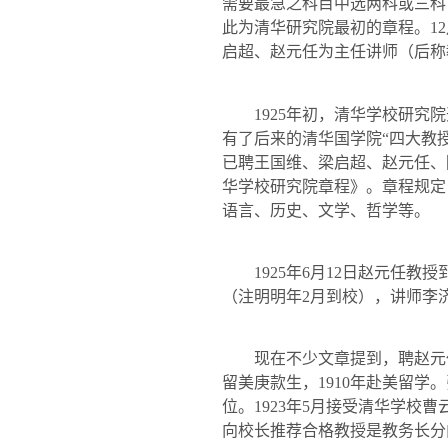
需要最急之科目中选两科或三科
此为清华研究院最初的章程。
12
启超、赵元任为主任讲师（后称
1925
年初，清华学校研究院
有了后来的清华国学院“四大教授
已聘王国维、梁启超、赵元任、
华学校研究院章程》。章程规定
语言、历史、文学、哲学等。
1925
年
6
月
12
日赵元任教授
（注明明年
2
月到校），讲师李
现在不少文章提到，聘赵元
留美庚款生，
1910
年赴美留学。
位。
1923
年
5
月接受清华学校曹
向校长推荐合格教授是教务长分