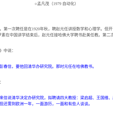
○孟凡茂（
1979
自动化）
，第一次聘任是在
1920
年秋，聘赵元任讲授数学和心理学。但开
罗素在中国讲学结束后，赵元任接哈佛大学聘书赴美任教。第二
》中说：
彭春信，要他回清华办研究院。那时元任在哈佛教书。
：
来信说清华决定办研究院，拟聘请四大教授：梁启超、王国维、
但还需到欧洲一年，一面游历，一面和有些人谈谈。