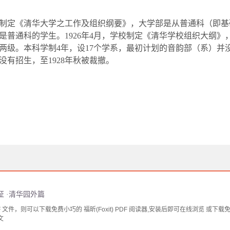
制定《清华大学之工作及组织纲要》，大学部是从普通科（即基
是普通科的学生。
1926
年
4
月，学校制定《清华学校组织大纲》
两级。本科学制
4
年，设
17
个学系，最初计划的音韵部（系）并
没有招生，至
1928
年秋被裁撤。
 ·清华园外篇
文件，则可以下载免费小巧的 福昕(Foxit) PDF 阅读器,安装后即可在线浏览 或下载免费的 
文