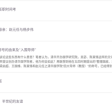
任职时间考
母亲：赵元任与杨步伟
称号的由来及“入围导师”
谈论这些东西有什么意思？笔者认为，清华开办国学研究院，吴宓、陈寅恪这样的文
早提议创办清华国学院者，他为何会如此？再联想到他在五四时期提出的“整理国故、
梁启超、王国维、陈寅恪和赵元任之清华国学院“四大导师（教授）”的称号，已经得到学
任
：半世纪的友谊