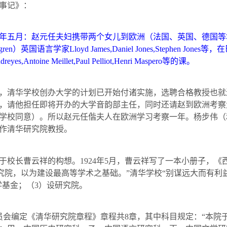
事记》：
年五月：赵元任夫妇携带两个女儿到欧洲（法国、英国、德国等
gren
）英国语言学家
Lloyd James,Daniel Jones,Stephen Jones
等，在
dreyes,Antoine Meillet,Paul Pelliot,Henri Maspero
等的课。
，清华学校创办大学的计划已开始付诸实施，选聘合格教授也就
，请他担任即将开办的大学音韵部主任，同时还请赵到欧洲考察
学校同意）。所以赵元任偕夫人在欧洲学习考察一年。杨步伟（
作清华研究院教授。
于校长曹云祥的构想。
1924
年
5
月，曹云祥写了一本小册子，《
究院，以为建设最高等学术之基础。”清华学校“别谋远大而有利
学基金；（
3
）设研究院。
员会编定《清华研究院章程》章程共
8
章，其中科目规定：“本院