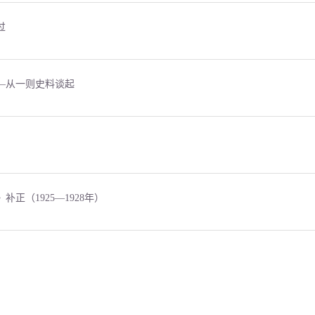
过
—从一则史料谈起
正（1925—1928年）