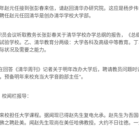
年赵元任接到张彭春来信，请赵回清华办研究院。这应是杨步伟
聘任赵元任回清华是创办清华学校大学部。
职员会议听取教务长张彭春关于清华学校办学总纲的报告，《总
试验学校。乙、清华教育分两级：大学各科及高级中等教育。丁
际状况及需要之能力。
祥在回答《清华周刊》记者关于明年改办大学后，聘请教员问题时
，预备明年来校充当大学音韵部主任”。
》校闻栏报导：
来校担任大学课程。据闻现已得赵先生复电允承。赵先生为吾国
佛之聘赴美。闻赵先生现尚在美任哈佛教授。大约不日往德。一