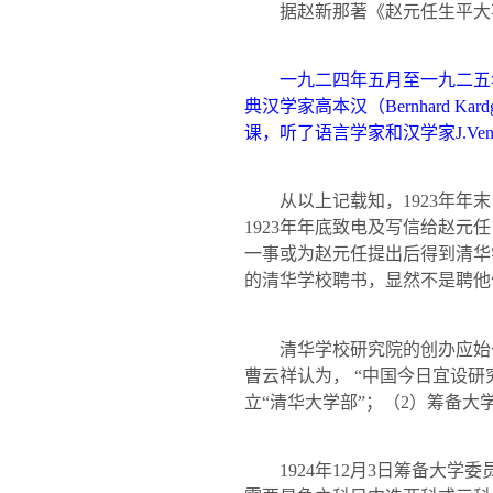
据赵新那著《赵元任生平大
一九二四年五月至一九二五
典汉学家高本汉（
Bernhard Kard
课，听了语言学家和汉学家
J.Ven
从以上记载知，
1923
年年末
1923
年年底致电及写信给赵元任
一事或为赵元任提出后得到清华
的清华学校聘书，显然不是聘他
清华学校研究院的创办应始
曹云祥认为， “中国今日宜设研
立“清华大学部”；（
2
）筹备大
1924
年
12
月
3
日筹备大学委