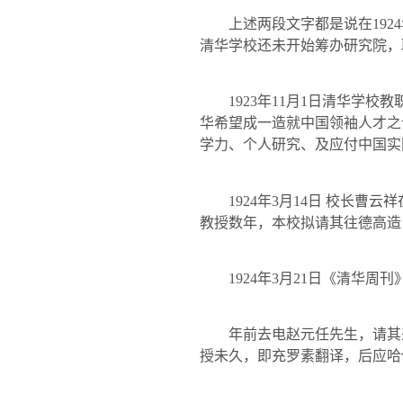
上述两段文字都是说在
1924
清华学校还未开始筹办研究院，
1923
年
11
月
1
日清华学校教
华希望成一造就中国领袖人才之
学力、个人研究、及应付中国实
1924
年
3
月
14
日 校长曹云
教授数年，本校拟请其往德高造
1924
年
3
月
21
日《清华周刊
年前去电赵元任先生，请其
授未久，即充罗素翻译，后应哈