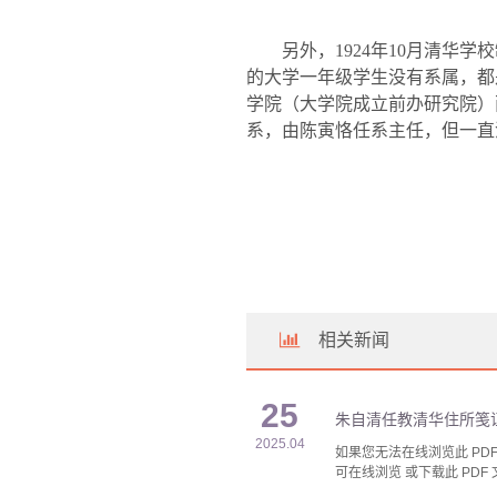
另外，
1924
年
10
月清华学校
的大学一年级学生没有系属，都
学院（大学院成立前办研究院）
系，由陈寅恪任系主任，但一直
相关新闻
25
朱自清任教清华住所笺证
2025.04
如果您无法在线浏览此 PDF 
可在线浏览 或下载此 PDF 