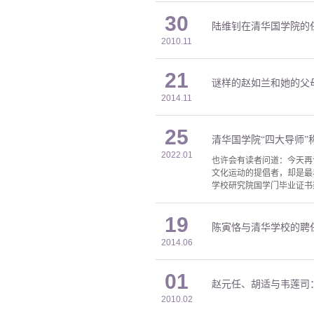
30
陆维钊在清华国学院的
2010.11
21
谜样的赵如兰和她的父
2014.11
25
清华国学院“四大导师”
2022.01
也许会有读者问道：今天再
文化运动的提倡者，却是最
学校研究院国学门毕业证书
19
陈寅恪与清华学校的聘
2014.06
01
赵元任、胡适与韦莲司
2010.02