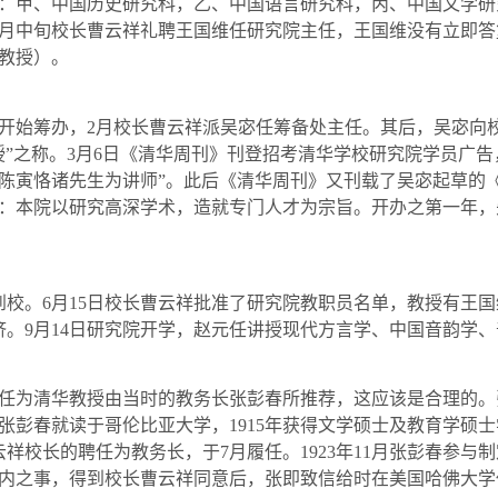
：甲、中国历史研究科，乙、中国语言研究科，丙、中国文学研
月中旬校长曹云祥礼聘王国维任研究院主任，王国维没有立即答
教授）。
开始筹办，
2
月校长曹云祥派吴宓任筹备处主任。其后，吴宓向
”之称。
3
月
6
日《清华周刊》刊登招考清华学校研究院学员广告
陈寅恪诸先生为讲师”。此后《清华周刊》又刊载了吴宓起草的
：本院以研究高深学术，造就专门人才为宗旨。开办之第一年，
到校。
6
月
15
日校长曹云祥批准了研究院教职员名单，教授有王国
济。
9
月
14
日研究院开学，赵元任讲授现代方言学、中国音韵学、
任为清华教授由当时的教务长张彭春所推荐，这应该是合理的。
张彭春就读于哥伦比亚大学，
1915
年获得文学硕士及教育学硕士
云祥校长的聘任为教务长，于
7
月履任。
1923
年
11
月张彭春参与制
内之事，得到校长曹云祥同意后，张即致信给时在美国哈佛大学