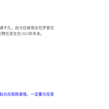
课不久，赵元任被借去任罗素在
次聘任发生在
1923
年年末。
赵元任和陈寅恪，一定要元任答