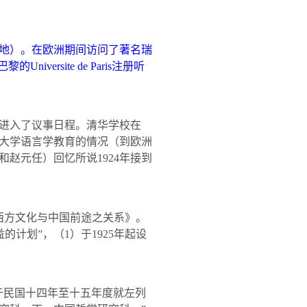
地）。在欧洲期间访问了著名瑞
巴黎的
Universite de Paris
注册听
进入了议事日程。清华学校在
大学语言学教育的情况（到欧洲
和赵元任）回忆所说
1924
年接到
西方文化与中国前途之关系》。
益的计划”，（
1
）于
1925
年起设
于民国十四年至十五年度就左列