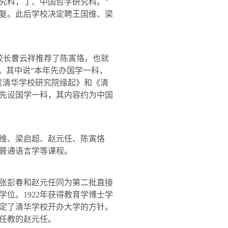
究科，丁、中国哲学研究科。”
复。此后学校决定聘王国维、梁
校长曹云祥推荐了陈寅恪，也就
，其中说“本年先办国学一科，
《清华学校研究院缘起》和《清
先设国学一科，其内容约为中国
维、梁启超、赵元任、陈寅恪
普通语言学等课程。
张彭春和赵元任同为第二批直接
学位。
1922
年获得教育学博士学
定了清华学校开办大学的方针。
任教的赵元任。