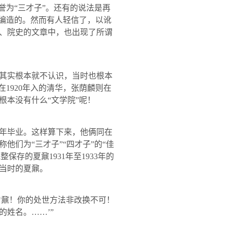
誉为“三才子”。还有的说法是再
人编造的。然而有人轻信了，以讹
、院史的文章中，也出现了所谓
其实根本就不认识，当时也根本
在
1920
年入的清华，张荫麟则在
根本没有什么“文学院”呢！
年毕业。这样算下来，他俩同在
们为“三才子”“四才子”的“佳
完整保存的夏鼐
1931
年至
1933
年的
当时的夏鼐。
‘鼐！你的处世方法非改换不可！
姓名。……’”