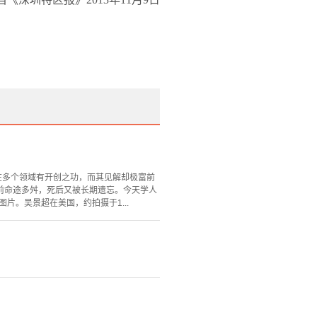
，在多个领域有开创之功，而其见解却极富前
前命途多舛，死后又被长期遗忘。今天学人
片。吴景超在美国，约拍摄于1...