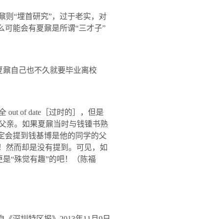
鼐则“埋首研究”，过于老实，对
么可能会有夏鼐是所谓“三才子”
夏鼐自己也不久就要毕业离校
全
out of date
［过时的］，但是
的父亲。如果夏鼐当时与钱锺书熟
一定会提到钱基博是他的同学的父
啊！然而却是没有提到。可见，如
更是“殊觉有趣”的吧！
（陈福
自《深圳特区报》
2013
年
11
月
9
日