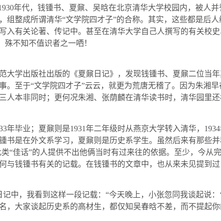
1930
年代，钱锺书、夏鼐、吴晗在北京清华大学校园内，被人并
，组整成所谓清华“文学院四才子”的合称。其实，这些都是后
写入有关论著、传记中。甚至在清华大学自己人撰写的有关校史
荣，殊不知不值识者之一哂！
范大学出版社出版的《夏鼐日记》，发现钱锺书、夏鼐二位当年
事。至于“文学院四才子”云云，就更为荒唐无稽了。因为朱湘早
三人本非同时；更何况朱湘、张荫麟在清华读书时，清华园里还
33
年毕业；夏鼐则是
1931
年二年级时从燕京大学转入清华，
1934
锺书是在外文系学习，夏鼐则是历史系学生。虽然后来有那些并称他
作此类“佳话”的人提供不出他俩当时有过来往的依据。至少，今从
何与钱锺书有关的记载。在钱锺书的文章中，也从来未见提到过
日记中，我看到这样一段记载：“今天晚上，小张忽同我谈起说：
名，大家谈起历史系的高材生，都仅知吴春晗不差，而不提起你的