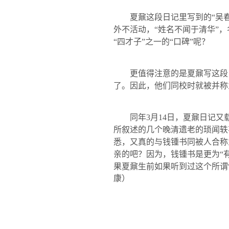
夏鼐这段日记里写到的“吴
外不活动，“姓名不闻于清华”
“四才子”之一的“口碑”呢？
更值得注意的是夏鼐写这段
了。因此，他们同校时就被并称为
同年
3
月
14
日，夏鼐日记又
所叙述的几个晚清遗老的琐闻轶
悉，又真的与钱锺书同被人合称
亲的吧？因为，钱锺书是更为“有
果夏鼐生前如果听到过这个所谓“
康）