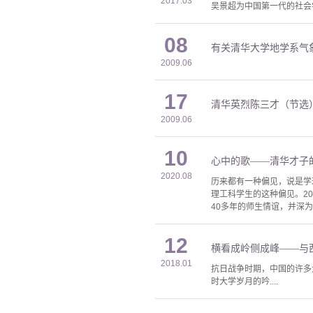
2017.03
吴景超为中国第一代的社会
08
有关清华大学地学系气
2009.06
17
清华英烈陈三才（节选
2009.06
10
心中的歌——清华才子
2020.08
历来都有一种偏见，说是学
理工科学生的这种偏见。2
40多年的师生情谊，并深
12
横看成岭侧成峰——与
2018.01
抗日战争时期，中国的许多
时大学岁月的吟....