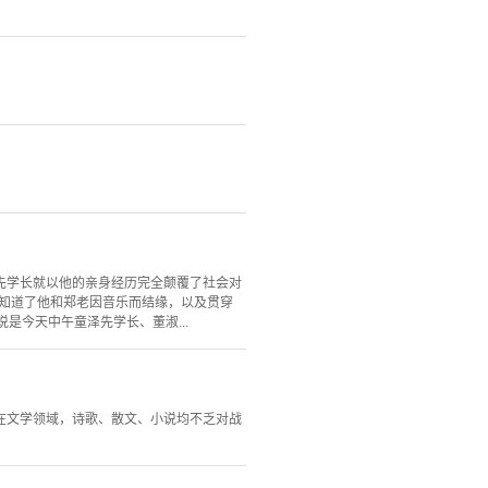
。
先学长就以他的亲身经历完全颠覆了社会对
，知道了他和郑老因音乐而结缘，以及贯穿
是今天中午童泽先学长、董淑...
在文学领域，诗歌、散文、小说均不乏对战