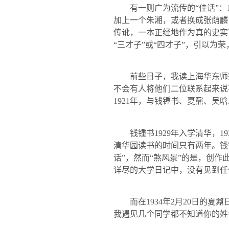
有一则广为流传的“佳话”：
加上一个朱湘，或者换成张荫麟
传讹，一本正经地作为真的史实
“三才子”或“四才子”，引以为
前些日子，我读上海华东师
不会有人将他们二位联系起来说
1921
年，与钱锺书、夏鼐、吴晗
钱锺书
1929
年入学清华，
19
清华园读书的时间只有两年。钱
话”，然而“煞风景”的是，创
详尽的大学日记中，没有见到任
而在
1934
年
2
月
20
日的夏鼐
我遇见几个同学都不知道你的姓