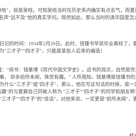
春晗”，就是吴晗。可知吴晗当时在历史系内确实有点名气，而夏
，名声“远不及”他的真实学问。既然如此，那么当时的清华园里怎
日记的时间：
1934
年
2
月
20
日。此时，钱锺书早就毕业离校了，
“三才子”“四才子”，只能是某些人后来的编造！
载：“阅书：钱基博《现代中国文学史》。这书的观点，自然是完
事， 却多前所未闻，殊觉有趣。” 人所周知，钱基博是钱锺书
为什么“三才子”或“四才子”，那么，他在写这句话的时候，是
趣”的与夏鼐自己同被人称为 “三才子”“四才子”的同学和朋友
三才子”“四才子”的“佳话”，对他来说，一定更是“前所未闻”，
转