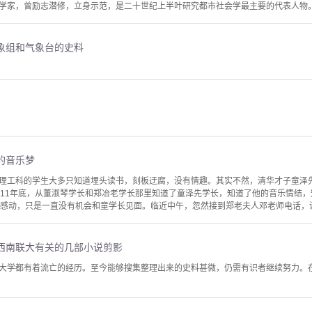
学家，曾励志潜修，立身示范，是二十世纪上半叶研究都市社会学最主要的代表人物
象组和气象台的史料
）
的音乐梦
理工科的学生大多只知道埋头读书，刻板迂腐，没有情趣。其实不然，清华才子童泽
011年底，从董淑琴学长和郑冶老学长那里知道了童泽先学长，知道了他的音乐情结
为感动，只是一直没有机会和童学长见面。临近中午，忽然接到郑老夫人邓老师电话，说
西南联大有关的几部小说剪影
大学都有着流亡的经历。至今能够搜集整理出来的史料甚微，仍需有识者继续努力。