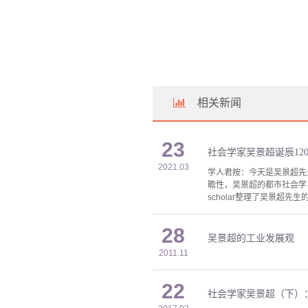
相关新闻
23
社会学家吴景超诞辰1
2021.03
学人君按：今天是吴景超先生
瞻性，吴景超的都市社会学
scholar整理了吴景超
28
吴景超的工业发展观
2011.11
22
社会学家吴景超（下）