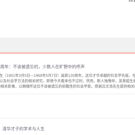
20周年：不该被遗忘的，少数人在旷野中的呼声
（1901年3月5日—1968年5月7日）诞辰120周年。这位才华卓越的社会学先驱
以及社会学方法的相关研究，即使今天看来也不过时。然而，斯人独憔悴，吴景超生
先生的相关影像，以期缅怀这位不该被遗忘的前瞻性的社会学家。感谢吕文浩先生提供相关图
：清华才子的学术与人生