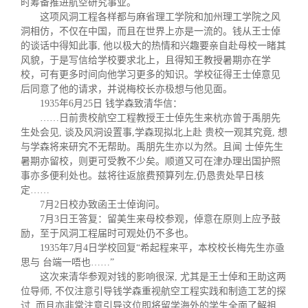
时筹备推进航空研究事业。
这项风洞工程各样都与麻省理工学院和加州理工学院之风
洞相仿，不仅在中国，而且在世界上亦是一流的。钱从王士倬
的谈话中得知此事, 他以极大的热情和兴趣要亲自赴母校一睹其
风貌，于是写信给学校要求北上，且得知王教授暑期亦在学
校，可有更多时间向他学习更多的知识。学校征得王士倬意见
后同意了他的请求，并说梅校长亦极想与他见面。
1935年6月25日 钱学森致清华信：
……
日前贵校航空工程教授王士倬先生来杭亦曾于禹朋先
生处会见, 谈及风洞设置事,学森现拟北上赴 贵校一观其究竟, 想
与学森将来研究不无帮助。禹朋先生亦以为然。且闻 士倬先生
暑期亦留校，则更可受教不少矣。顺道又可在津办理出国护照
事亦多便利处也。兹将往返旅费预算列左,仍恳贵处早日核
定
……
7月2日校办致函王士倬询问。
7月3日王答复：留美生来母校参观，倬意在原则上应予鼓
励，至于风洞工程届时可观处仍不多也。
1935年7月4日学校回复“希起程来平，本校校长梅先生亦亟
思与 台端一唔也……”
这次来清华参观对钱的影响很深, 尤其是王士倬和王助这两
位导师, 不仅注意引导钱学森重视航空工程实践和制造工艺的探
讨, 而且亦非常注意引导这位即将留学海外的学生全面了解祖