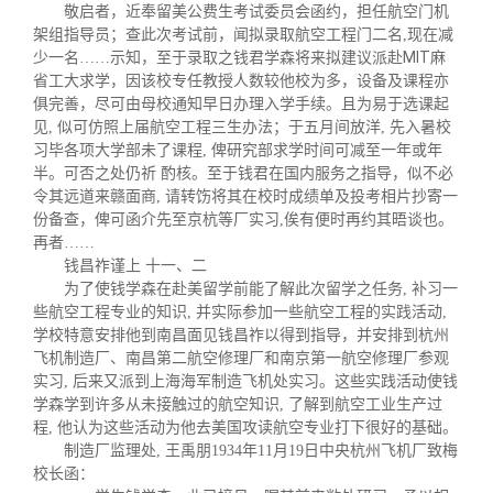
敬启者，近奉留美公费生考试委员会函约，担任航空门机
架组指导员；查此次考试前，闻拟录取航空工程门二名,现在减
MIT
少一名
……
示知，至于录取之钱君学森将来拟建议派赴
麻
省工大求学，因该校专任教授人数较他校为多，设备及课程亦
俱完善，尽可由母校通知早日办理入学手续。且为易于选课起
见, 似可仿照上届航空工程三生办法；于五月间放洋, 先入暑校
习毕各项大学部未了课程, 俾研究部求学时间可减至一年或年
半。可否之处仍祈 酌核。至于钱君在国内服务之指导，似不必
令其远道来赣面商, 请转饬将其在校时成绩单及投考相片抄寄一
份备查，俾可函介先至京杭等厂实习,俟有便时再约其晤谈也。
再者
……
钱昌祚谨上 十一、二
为了使钱学森在赴美留学前能了解此次留学之任务, 补习一
些航空工程专业的知识, 并实际参加一些航空工程的实践活动,
学校特意安排他到南昌面见钱昌祚以得到指导，并安排到杭州
飞机制造厂、南昌第二航空修理厂和南京第一航空修理厂参观
实习, 后来又派到上海海军制造飞机处实习。这些实践活动使钱
学森学到许多从未接触过的航空知识, 了解到航空工业生产过
程, 他认为这些活动为他去美国攻读航空专业打下很好的基础。
制造厂监理处, 王禹朋1934年11月19日中央杭州飞机厂致梅
校长函：