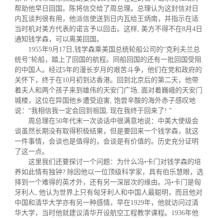
帮助他早日回国。陈将信交给了周总理。总理认为这封信对日
内瓦谈判很有用，他派信使送到日内瓦给王炳南，并指示在适
当时机对美方代表的诺言予以回击。这样, 美方不得不在8月4日
通知钱学森，可以离美回国。
1955年9月17日,钱学森乘美国总统轮船公司的“克利夫兰总
统号”轮船，踏上了回国的航程。同船回国的还有一批回国受阻
的中国人。经过5年的漫长岁月的艰苦斗争，他们在党和政府的
关怀下，终于在10月初到达香港。回到北京后的第二天，他带
着夫人和两个孩子来到雄伟的天安门广场, 面对着巍峨的天安门
城楼，这位在异国他乡遭受迫害, 饱尝辛酸的海外赤子感叹地
说：“我相信我一定会回到祖国, 现在我终于回来了! ”
周总理在50年代末一次谈话中很满意地说：中美大使级会
谈虽然长期没有取得积极结果，但是要回来一个钱学森，就这
一件事情，会谈也是值得的，会谈是有价值的。历史充分证明
了这一点。
这里我们还要探讨一个问题：为什么冯•卡门对钱学森的培
养如此情有独钟? 除因他以一位顶级科学家，具有伯乐慧眼，选
择到一个难得的英才外，还有另一深层次的缘由。冯•卡门是匈
牙利人, 他认为世界上只有匈牙利人和中国人最聪明，而且他对
中国和清华大学亦有另一种感情，早在1929年，他就访问过清
华大学，当时他就建议清华开设航空工程教学课程。1936年他