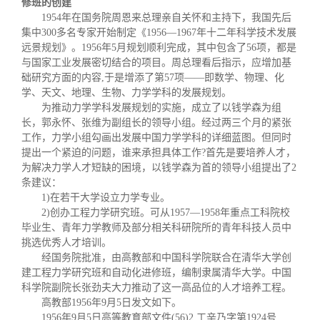
修班的创建
1954年在国务院周恩来总理亲自关怀和主持下，我国先后
集中300多名专家开始制定《1956—1967年十二年科学技术发展
远景规划》。1956年5月规划顺利完成，其中包含了56项，都是
与国家工业发展密切结合的项目。周总理看后指示，应增加基
础研究方面的内容,于是增添了第57项——即数学、物理、化
学、天文、地理、生物、力学学科的发展规划。
为推动力学学科发展规划的实施，成立了以钱学森为组
长，郭永怀、张维为副组长的领导小组。经过两三个月的紧张
工作，力学小组勾画出发展中国力学学科的详细蓝图。但同时
提出一个紧迫的问题，谁来承担具体工作?首先是要培养人才，
为解决力学人才短缺的困境，以钱学森为首的领导小组提出了2
条建议：
1)在若干大学设立力学专业。
2)创办工程力学研究班。可从1957—1958年重点工科院校
毕业生、青年力学教师及部分相关科研院所的青年科技人员中
挑选优秀人才培训。
经国务院批准，由高教部和中国科学院联合在清华大学创
建工程力学研究班和自动化进修班，编制隶属清华大学。中国
科学院副院长张劲夫大力推动了这一高品位的人才培养工程。
高教部1956年9月5日发文如下。
1956年9月5日高等教育部文件(56)2 工辛乃字第1924号