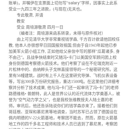
salary
账单)，并嘱伊在支票面上切勿写“
”字样，因事实上此系
受业一九四三年之进款，(与现在)无关也。
专此敬肃, 并请
教安
受业 周培源敬肃 四月一日
（编者注：周培源来函系转录，未得与原件核对）
由上可见清华大学非常重视钱学森, 千方百计欲请他回校任
教, 他本人亦很想早日回国报效祖国,但由于自1943年起他已参
加美军火箭小组工作, 正如他给父亲信中写的那样“瓜葛诸多, 身
不由己”。且战争快结束时又随冯•卡门以美国空军顾问团上校
身份到德国考察德火箭技术。他们考察了设在不伦瑞克附近一
片松林中的、由纳粹头子戈林直接领导的一个秘密研究所。这
里有56幢建筑，战时有上千人在这里研究导弹、飞机仪表设备
等，写出300多万份研究报告，重达1500吨。在这里他们详细考
察并分析了技术成果, 他与冯•卡门还一起审讯了冯•卡门的老师
路德维格• 普朗特，此人是世界公认的近代流体力学奠基人，被
誉为“空气动力学之父”，也是我校张维教授夫人陆士嘉的老
师。审讯后，他还告诉陆说你们的钱学森亦来了。接着他们到
哥廷根、亚琛和慕尼黑等地调查，当时苏军已占领了德国设在
佩内明德的V-22火箭基地，考察团不能去，然而，原在火箭基
地工作的四千多名工程师和技术人员已逃到了慕尼黑，考察团