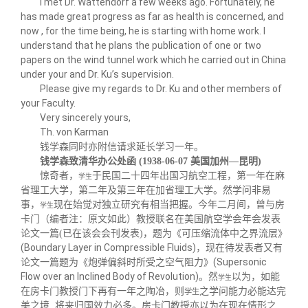
I met Dr. Wattendorf a few weeks ago. Fortunately, he
has made great progress as far as health is concerned, and
now , for the time being, he is starting with home work. I
understand that he plans the publication of one or two
papers on the wind tunnel work
which he carried out in China
under your and Dr. Ku’s supervision.
Please give my regards to Dr. Ku and other members of
your Faculty.
Very sincerely yours,
Th. von Karman
钱学森同时亦附信请求延长学习一年。
钱学森致清华办公处函 (1938-06-07
美国加州—昆明)
惊奇者，
于民国二十四年出国习航空工程，第一年在麻
学生
省理工大学，第二年及第三年在加省理工大学。然学问非易
事，
现在始觉对独立研究有相当把握。今年二月间，曾与房
学生
卡门（编者注：原文如此）教授联名在美国航空学会年会发表
论文一篇(已在该会会刊发表)，题为《可压缩流体中之界流层》
(Boundary Layer in Compressible Fluids)
，现在待发表者又有
(Supersonic
论文一篇题为《炮弹偏斜时所受之空气阻力》
Flow over an
Inclined Body of Revolution)
。然
以为，如能
学生
在房卡门教授门下再有一年之陶冶，则
之学问能力必能达完
学生
美之境, 将来归国效力必多。房卡门教授亦以为在现在情形之