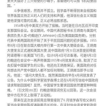
里天天摆好了三只轻便的小箱子，准备随时可以搭飞机动身回
国。”
斗争很艰苦，然而并不孤立。钱学森不断得到来自祖国和
世界各国主持正义的人们的支持和声援，他深信社会主义祖国
是他坚强可靠的后盾，正义必将战胜邪恶。
1954年4月中美双方开始了接触。当时是在日内瓦召开印度
支那国际会议。会议期间，中国代表团秘书长王炳南与美国代
(Y.Johnson)
表团负责人亚•约翰逊
(后为美国副国务卿)，分别
代表中美两国政府开始了关于平民回国问题的初步接触。1955
年8月1日在联合国大楼内举行第一次中美大使级会谈。王炳南
大使发言正式通知美国大使,说中国政府7月31日决意提前释放
阿诺德等11名美国飞行员，估计8月4日可达香港。可是8月2日
约翰逊在会议中一再声称美国1955年4月就发表公告, 取消了过
去扣留中国留学生的公告。他还向王炳南保证，美国政府对任
何想去共产党中国的人都不加任何限制。
王炳南当即予以驳
斥。他说：“请问大使先生，既然美国政府早在4月间就发表了
公告，为什么中国科学家钱学森博士还在6月间写信给中国政府
请求帮助回国呢？显然，中国留学生要求回国依然遭受种种阻
难。”（引文同181页）约翰逊理屈词穷无以回答。
这一次会谈
使中方在外交上取得了主动权。
原来在这次会谈前周总理曾接到了6 月钱学森写给父亲的
家书中夹带给陈叔通副委员长的信，在这封信中请求党和政府