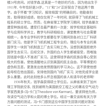
楼24号房间。对钱学森,这真是一个绝妙的巧合，因为他出生于
1911年, 今年恰好是24岁，“11”和“24”正好契合了他这两个数
字。由于怀着“学习知识，报效祖国”的明确目的，他勤奋刻
苦，取得很好成绩，他仅仅用了一年时间, 就获得了飞机机械工
程系的硕士学位。然而，在麻省理工学院学习期间, 钱学森屡次
遭受种族歧视。遭受打击最严重的一次是：按学校规定基础科
学与应用科学并立，教学与科研相结合，课堂教育与社会需要
相统一，各专业学科的学生都要在学习期间到各对口工厂科研
部门实习。他是学习飞机机械工程专业的，理应与本专业的美
国学生一块到飞机制造工厂去实习和工作。没想到美国拒绝外
国学生去实习，后经交涉，外国的白人学生都被接受，而唯独
因钱是中国人不准进厂实习。这使得钱学森的民族自尊心受到
极大的伤害。使他清醒地认识到美国的民主自由、平等博爱的
虚伪和丑恶，更激发出他发愤图强的学习决心。这不禁使他想
起母校在他出国前，安排他到国内飞机厂实习, 对他完成学业是
多么重要。此时此刻他多么怀念祖国的亲人和清华的老师啊!
1936年秋天，钱学森获得硕士学位后，从麻省来到了加州
理工学院航空系, 找到被称为美国航空工程之父的著名空气动力
(Theodore von Karman)
学家西奥多•冯•卡门
，要求拜他为师，
攻读
空气动力学和火箭的博士学位。经过一番交谈和有关力学
方面问题的测试，冯•卡门感到这位中国学生回答问题对答如