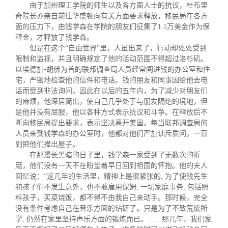
由于加州理工学院的师生以及各方面人士的抗议，杜布里
奇院长亦亲自前往华盛顿向有关方面要求释放，移民局在各方
面的压力下，由钱学森在学院的朋友们征集了1.5万美金作为保
释金，才释放了钱学森。
但是在这个“自由世界”里，人虽出来了，行动却处处受到
限制和监视，并且明确规定了他的活动范围不得超过洛杉矶。
以埃德加•胡佛为首的联邦调查局人员经常闯进钱的办公室和住
宅，严密地检查他的信件和电话。钱的朋友和同事因给他去电
话而受到非法询问。因此在以后的五年内，为了减少对朋友们
的麻烦，他深居简出，使自己几乎处于与朋友隔绝的境地，但
是他并没有屈服，他以各种方式表示抗议和斗争。在释放后不
断向移民局提出要求，表示坚决离开美国。每当联邦调查局的
人员来到钱学森的办公室时，他都对他们严加训斥质问，一直
到把他们撵出屋子。
在那漫长黑暗的日子里，钱学森一家受到了无数次的折
磨，他们没有一天不在盼望着早日回到祖国的怀抱。他的夫人
回忆说：“这几年的生活里，精神上是很紧张的, 为了使钱先生
和孩子们不发生意外，也不敢雇用保姆, 一切家庭事务, 包括照
料孩子，买菜烧饭，都不得不由我自己来动手。那时候，完全
没有条件考虑自己在音乐方面的钻研了。只是为了不致荒废所
学, 仍然在家里坚持声乐方面的锻炼而已。……那几年，我们家