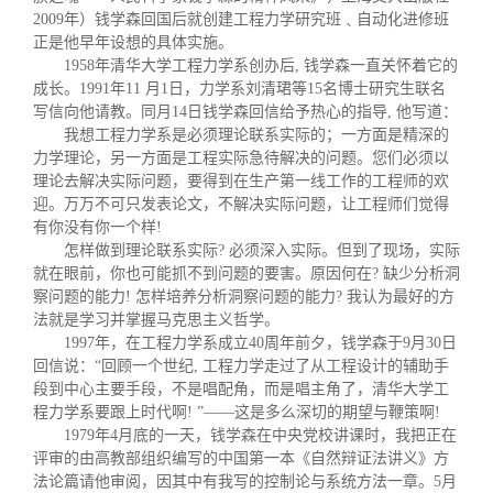
2009年）钱学森回国后就创建工程力学研究班﹑自动化进修班
正是他早年设想的具体实施。
1958年清华大学工程力学系创办后, 钱学森一直关怀着它的
成长。1991年11 月1日，力学系刘清珺等15名博士研究生联名
写信向他请教。同月14日钱学森回信给予热心的指导, 他写道：
我想工程力学系是必须理论联系实际的；一方面是精深的
力学理论，另一方面是工程实际急待解决的问题。您们必须以
理论去解决实际问题，要得到在生产第一线工作的工程师的欢
迎。万万不可只发表论文，不解决实际问题，让工程师们觉得
有你没有你一个样!
怎样做到理论联系实际? 必须深入实际。但到了现场，实际
就在眼前，你也可能抓不到问题的要害。原因何在? 缺少分析洞
察问题的能力! 怎样培养分析洞察问题的能力? 我认为最好的方
法就是学习并掌握马克思主义哲学。
1997年，在工程力学系成立40周年前夕，钱学森于9月30日
回信说：“回顾一个世纪, 工程力学走过了从工程设计的辅助手
段到中心主要手段，不是唱配角，而是唱主角了，清华大学工
程力学系要跟上时代啊! ”——这是多么深切的期望与鞭策啊!
1979年4月底的一天，钱学森在中央党校讲课时，我把正在
评审的由高教部组织编写的中国第一本《自然辩证法讲义》方
法论篇请他审阅，因其中有我写的控制论与系统方法一章。5月