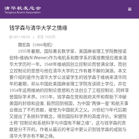
兴趣群体
捐赠方法
我要订阅
清华故事
西南联大校友会
义工计划
新媒体平台
青春风采
钱学森与清华大学之情缘
2011-08-03
|
浏览
1923
次
魏宏森
（1960电机）
校友文苑
1935年暑期，国际著名数学家、美国麻省理工学院教授诺
N.Wiener
伯特•维纳(
)作为电机系和数学系的客座教授应邀来清
华大学历时一年。1948年维纳因创立控制论而誉满全球，而创
校友讲坛
立控制论的思想与他在清华大学的工作有着不解的渊源。本文
要介绍的是作为清华大学公派留
学生的钱学森于维纳来清华同
校友视界
年的暑期，却从
中国赴美国麻省理工学院攻读硕士学位，并在
1954年运用维纳的控制论思想和方法创立了工程控制论, 同样享
誉国际学术界。1955年，钱学森在党和政府关怀和帮助下冲破
校友服务
美国的封锁和迫
害, 毅然回到祖国，为中国“两弹一星”和航天事
业做
出了不朽贡献，被誉为中国航天之父。20世纪70年代后期
又提
出了系统科学概念，得到国际科学界的高度评价。宋健院
校友总会
终身学习
士称“控制论和系统科学与中国有不解之缘”，这与钱学森的贡
献是分不开的。作者从最近的考证中更认识到钱学森的成就与
清华大学亦有不解之缘。