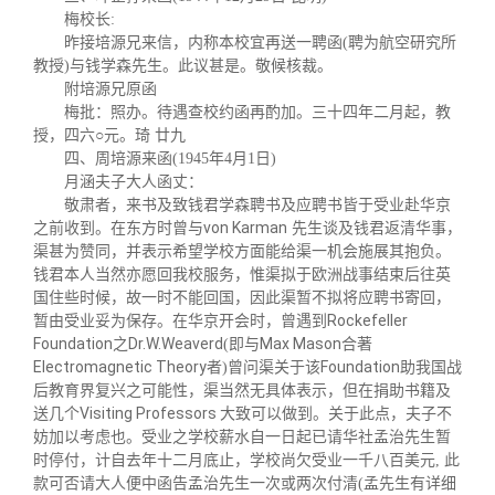
梅校长:
昨接培源兄来信，内称本校宜再送一聘函(聘为航空研究所
教授)与钱学森先生。此议甚是。敬候核裁。
附培源兄原函
梅批：照办。待遇查校约函再酌加。三十四年二月起，教
授，四六
○
元。琦 廿九
四、周培源来函(1945年4月1日)
月涵夫子大人函丈：
敬肃者，来书及致钱君学森聘书及应聘书皆于受业赴华京
von Karman
之前收到。在东方时曾与
先生谈及钱君返清华事，
渠甚为赞同，并表示希望学校方面能给渠一机会施展其抱负。
钱君本人当然亦愿回我校服务，惟渠拟于欧洲战事结束后往英
国住些时候，故一时不能回国，因此渠暂不拟将应聘书寄回，
Rockefeller
暂由受业妥为保存。在华
京开会时，曾遇到
Foundation
Dr.W.Weaverd
Max Mason
之
(即与
合著
Electromagnetic Theory
Foundation
者)曾问渠关于该
助我国战
后教育界复兴之可能性，渠当然无具体表示，但在捐助书籍及
Visiting Professors
送几个
大致可以做到。关于此点，夫子不
妨加以考虑也。受业之学校薪水自一日起已请华社孟治先生
暂
时
停付，计自去年十二月底止，学校尚欠受业一千八百美元, 此
款可否请大人便中函告孟治先生一次或两次付清(孟先生有详细