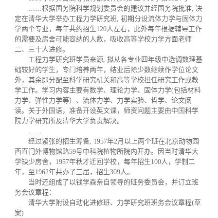
……
根据国务院科学规划委员会的建议并经国务院批准, 决
定在清华大学举办工程力学研究班, 初期分设流体力学与固体力
学两个专业，每年共约招生120人左右，此
外每年根据辅导工作
的需要及房舍可能容纳的人数，吸收高等学校力学方面老师
二、三十人进修。
工程力学研究班学员来源, 拟从各专业四年级中选调数理基
础较好的学生，专门培养两年，结业后除少数继续作学位论文
外，其余即分配至科学研究机关和高等学校担任研究工作或教
学工作。学习内容主要有数学、理论力学、固体力学(包括材料
力学、弹性力学等）、流体力学、力学实验、哲学、论文阅
读。关于外国语，准备开设英文课，师资问题主要由中国科学
院力学研究所及清华大学负责解决。
……
经过紧张的招生筹备, 1957年2月以上两个班在北京动物园
西直门外博物馆路59号中科院植物所院内开办。因当时清华大
学缺少房舍，1957年秋才迁回学校，每年招生100人，学制二
年，至1962年共办了三届，招生309人。
当时还组成了以钱学森亲自领导的班务委员会，并订立班
务会议章程：
清华大学附设自动化进修班、力学研究班班务会议章程(草
案)