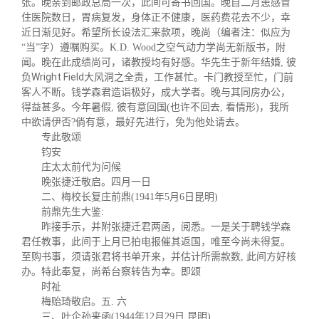
张。晚亲到邮政总局一次，此间可寄书回国。晚自二月患感冒
住医院数日，胃病复发，身体正不健康，医药费花去不少，幸
近日渐见好。希望所长设法汇来款项，晚尚（编者注：似应为
“当”字）遵嘱购买。K.D. Wood之空气动力学尚无新版书，附
闻。晚在此成绩尚可，诸教授均有好感。华先生于新年结婚, 彼
Wright Field
负
大风洞之全责，工作甚忙。卡门教授至忙，门前
客人不断。
钱学森君造诣极好，成大学者。
晚
与其同房办公，
得益甚多。今年暑假, 彼有意回国(也许不回去, 看情形)，我所
中欲请伊否?倘有意，最好先进行，免为他处请去。
专此敬颂
钧安
庄太太前代为问候
晚张捷迁敬启。四月一日
二、梅校长复庄前鼎(1941年5月6日昆明)
前鼎先生大鉴:
昨接手示，并附张捷迁君两函，阅悉。一是关于聘钱学森
君任教事，此间于上月已拍电报催其返国，唯至今尚未得复。
至购书事，须请张君将书单开来，并估计所需款数, 此间方好核
办。特此奉复，尚希台察转告为幸。即颂
时祉
梅贻琦敬启。五. 六
三、叶企孙来函(1944年12月29日 昆明)