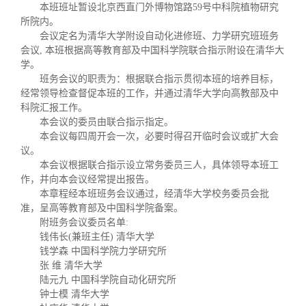
本班班址暂设北京西直门外博物馆路59号中科院植物研究
所院内。
会议定名为清华大学附设自动化进修班、力学研究班班务
会议, 本班根据高等教育部及中国科学院联合指示附设在清华大
学。
班务会议的职责为：根据联合指示贯彻本班的培养目标，
经常领导检查督促本班的工作，并通过清华大学向高教部及中
科院汇报工作。
本会议的委员由联合指示指定。
本会议每四周开会一次，必要时得召开临时会议或扩大会
议。
本会议根据联合指示设立常务委员三人，具体领导本班工
作，并向本会议经常提出报告。
本章程经本班班务会议通过，经清华大学校务委员会批
准，呈高等教育部及中国科学院备案。
附班务会议委员名单:
钱伟长(兼班主任)
清华大学
钱学森
中国科学院力学研究所
张
维
清华大学
陆元九
中国科学院自动化研究所
钟士模
清华大学