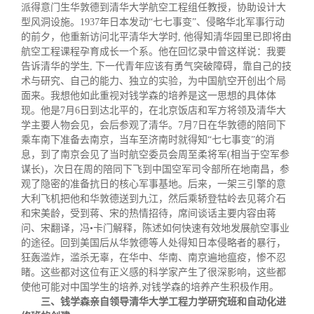
派得意门生华敦德到清华大学航空工程组任教授，协助设计大
型风洞设施。1937年日本发动“七七事变”、侵略华北军事行动
的前夕，他重新访问北平清华大学时, 他得知清华园里已即将由
航空工程课程孕育成长一个系。他在回忆录中曾这样说：我要
告诉清华的学生, 下一代青年应该有勇气突破障碍，靠自己的技
术与研究、自己的能力、独立的实验，
为中国航空开创出个局
面来。我想他如此重视对钱学森的培养是这一思想的具体体
现。他是7月6日到达北平的，在北京饭店
和军方将领及清华大
学主要人物会见，会后参观了清华。7月7日在华敦德的陪同下
乘车南下准备去南京，当车至济南时就得知“七七事变”的消
息，到了南京会见了当时航空委员会周至柔将军(相当于空军参
谋长)，次日在周的陪同下飞到中国空军司令部所在地南昌，参
观了隐密的准备抗日的核心军事基地。后来，一架三引擎的意
大利飞机把他和华敦德送到九江，然后乘轿登牯岭去见蒋介
石
和宋美龄，受到蒋、宋的热情招待，席间谈话主要内容由蒋
问、宋翻译，冯•卡门解释，陈述如何快速有效地发展航空事业
的途径。回到美国后从华敦德等人处得知日本侵略者的暴行，
狂轰滥炸，滥杀无辜，在华中、华南、南京遍地瘟疫，惨不忍
睹。这些都对这位有正义感的科学家产生了很深影响，这些都
使他可能对中国学生的培养,对钱学森的培养产生积极作用
。
三、钱学森亲自领导清华大学工程力学研究班和自动化进