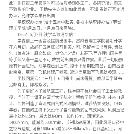
此）则在第二年暑期时可以抽暇参观
各工厂、各研究所，而又
不致影响学业。 王助先生亦以能如此最宜。不知 贵处可否变通
办理，允许
学森
早日出国
……
学校校办批示“准于五月中赴美, 各项手续望即办理”(麻省
理工学院4月29日，4月30日来函略)。
1935年5月7日 钱学森致清华信：
学森前上一函言及提前出国事，然麻省理工学院暑期开学
在六月初，故必在五月底以前到美方可, 然留学证书等件, 贵处
乞（编者注：原文如此，似“迄”之误）未寄下,而办理出国护照
等手续又非一星期不可,故提前出国事只得作罢。此后一切仍照
原有计画进行。现学森已到上海, 拟于下星期赴南昌，由南昌更
赴南京，至第一飞机修理厂参观, 返沪当至海军飞机处参观
……
学校回复云：“三月十五日寄出, 尚未得复。教部留学证书
另邮寄上，即希察收。”
为了更好地了解航空工程，钱学森在杭州会见了王士倬教
授，当时王士倬正在清华大学航空工程教学组当教授, 并亲自设
计、监督制造了直流式回气式风洞模型，试验结果良好。1935
年春，在他的主持下又设计了当时最新式回气式风洞, 风洞直径
m
m
m
最小处约1.5
，最大处约3
，长约15
，回转速达
r/min
r/min
1400
，能减到300
，节制比较精确，因此风洞口径中
km/h
km/h
之空气速度, 可自160
减至48～64
，在此基础上，同