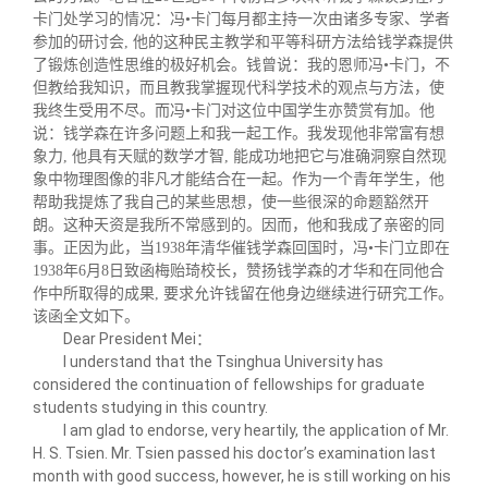
卡门处学习的情况：冯•卡门每月都主持一次由诸多专家、学者
参加的研讨会, 他的这种民主教学和平等科研方法给钱学森提供
了锻炼创造性思维的极好机会。钱曾说：我的恩师冯•卡门，不
但教给我知识，而且教我掌握现代科学技术的观点与方法，使
我终生受用不尽。而冯•卡门对这位中国学生亦赞赏有加。他
说：钱学森在许多问题上和我一起工作。我发现他非常富有想
象力, 他具有天赋的数学才智, 能成功地把它与准确洞察自然现
象中物理图像的非凡才能结合在一起。作为一个青年学生，他
帮助我提炼了我自己的某些思想，使一些很深的命题豁然开
朗。这种天资是我所不常感到的。因而，他和我成了亲密的同
事。正因为此，当1938年清华催钱学森回国时，冯•卡门立即在
1938年6月8日致函梅贻琦校长，赞扬钱学森的才华和在同他合
作中所取得的成果, 要求允许钱留在他身边继续进行研究工作。
该函全文如下。
Dear President Mei
：
I
understand
that the
Tsinghua
University has
considered the continuation of fellowships for graduate
students studying in this country.
I am glad to endorse, very heartily, the application of Mr.
H. S. Tsien. Mr. Tsien passed his doctor’s examination last
month with good success, however, he is still working on his