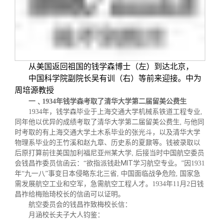
从美国返回祖国的钱学森博士（左）到
达北京，
中国科学院副院长吴有训（右）等前来迎接。中为
周培源教授
一﹑1934年钱学森考取了清华大学第二届留美公费生
1934年，钱学森毕业于上海交通大学机械系铁道工程专业,
同年他以优异的成绩考取了清华大学第二届留美公费生, 与他同
时考取的有上海交通大学土木系毕业的张光斗，以及清华大学
物理系毕业的王竹溪和赵九章、历史系的夏鼐等。钱被录取以
后原打算前往美国加利福尼亚州某大学, 后接当时中国航空委员
MIT
会钱昌祚委员信函云：“欲指派钱赴
学习航空专业。”因1931
年“九一八”事变日本侵略东北三省, 中国面临战争危险, 国家急
需发展航空工业和空军，急需航空工程人才。1934年11月2日钱
昌祚给梅贻琦校长的信函可以证明。
航空委员会的钱昌祚致梅校长信：
月涵校长夫子大人钧鉴：