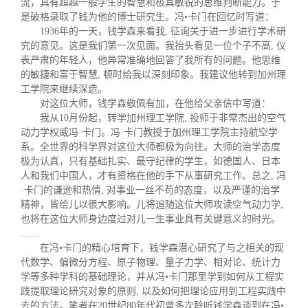
流，具有超越一般学生的智慧和极其敏锐的思维判断能
力。于
是破格录取了钱为他的博士研究生。冯•卡门在回忆时写道：
1936年的一天，钱学森来看我, 征询关于进一步进行学术研
究的意见。这是我们第一次见面。我抬头看见一位个子不高, 仪
表严肃的年轻人，他异常准确地回答了我所有的问题。他思维
的敏捷和富于智慧, 顿时给我以深刻印象。我建议他转到加州理
工学院来继续深造。
对这位大师，钱学森敬佩有加，在他给父亲信中写道：
我从10月份起，转学加州理工学院, 投师于非常杰出的空气
动力学权威冯·卡门。冯·卡门教授于加州理工学院主持航空学
系。全世界的科学界对这位大师都极为向往。大师的治学态度
极为认真，只有基础扎实、最守纪律的学生，如德国人、日本
人和我们中国人，才有资格在他的手下从事研究工作。总之, 冯
·卡门的谦逊和热情, 对事业一丝不苟的态度，以及严谨的治学
精神，皆给儿以很大影响。儿将追随这位大师攻读空气动力学,
也将在这位大师身边度过对儿一生事业具有关键意义的时光。
……
在冯•卡门的精心培育下，钱学森潜心研究了与之相关的现
代数学、偏微分方程、原子物理、量子力学、相对论、统计力
学等多种学科的基础理论，并从冯•卡门那里学到如何从工程实
践提取理论研究对象的原则, 以及如何把理论应用到工程实践中
去的方法。笔者在20世纪80年代初曾多次聆听钱学森谈到在冯•