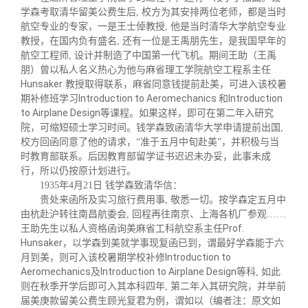
学森考取清华留美公费生后, 校方为其安排两位老师，都是当时
航空专业的专家，一是王士倬教授, 他是当时清华大学航空专业
教授，在国内负有盛名, 还有一位是王禹朋先生，是我国早年的
航空工程师, 设计并制造了中国第一代飞机。期间王助（王禹
朋）曾以私人名义热心为他与麻省理工学院航空工程系主任
Hunsaker
教授取得联系，麻省同意钱提前赴美，可进入该校暑
Introduction to Aeromechanics
Introduction
期补修班学习
和
to Airplane Design
等课程。如果这样，即可在第二年入研究
院，可缩短硕士学习时间。钱学森致函清华大学申请提前出国,
校方回函同意了他的请求，“准于五月中旬赴美”，并积极与当
时教育部联系。后因教育部留学证书迟迟未办妥，此事未成
行，所以仍按原计划进行。
1935年4月21日 钱学森致清华信：
贵处来函所及实习旅行费用事, 敬悉一切。按学森定五月中
由杭赴沪转往南昌航委会, 回程再往南京、上海各机厂参观
……
Prof.
王助先生以私人资格函询美麻省工科航空系主任
Hunsaker
，
以学森到美就学事现复函已到，谓最好学森能于六
Introduction to
月到美，则可入该校暑期学
校补修
Aeromechanics
Introduction to Airplane Design
及
等科, 如此
则在秋季开学后即可入其本
科四年, 第二年入其研究院，并举前
届美庚款留美公费生顾光复君为例，谓如以（编者注：原文如