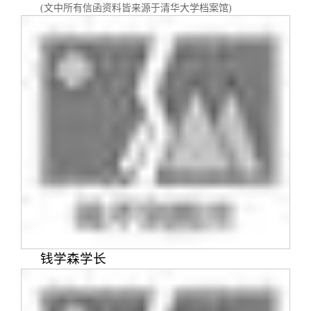
关闭
信息化服务
总会简介
(文中所有信函资料皆来源于清华大学档案馆)
三创大赛
会长致辞
实用信息
总会章程
理事会名单
制度法规
联系我们
钱学森学长