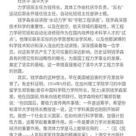
杜庆华
清华大学
力学班班主任为钱伟长，具体工作由杜庆华负责，“反右”
运动后郭永怀接任班主任，自动化班班主任是钟士模。
钱学森亲自讲授“水动力学”和“宇航工程讲座”。钱学森深感
技术科学的重要性，以及在航空、航天领域的基础性，将工程
力学研究班和自动化进修班作为在国内培养技术科学人才的“试
点”。他理论联系实际的办学思想和治学风格，以及他那渊博的
科学技术知识和深入浅出的生动讲授，深深感染着每一位学
员，对这些学员产生了无可估量的深远影响。历史证明钱学森
具有的预见性和战略性的眼光，为我国工程力学事业的发展，
奠定了坚实的基础。这一举措直接推动了清华大学工程力学系
的创建。
其实，钱学森的这种想法，早在美国被迫害的岁月里就孕
育了。有史料证明，1954年9月初，在加州理工学院学习的中国
留学生郑哲敏(曾任中国科学院力学所所长，院士)来到钱学森家
里，他在回国前,特来向钱老师辞行。钱学森特别叮嘱郑哲敏
说：“你回国后，要极力宣传两件事情：一件是运筹学，希望你
和清华大学钱伟长教授说一说，这个学科美国也刚刚开始研
究。我想一个社会主义国家，在如何进行科学管理，加强计划
性方面，运筹学起着重要作用。另一件是要讲力学对发展国民
经济的重要作用。像流体力学是马上能够应用的……”（见《民
族之魂——人民科学家钱学森的精神风采》，上海交大出版社