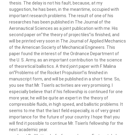
thesis. The delay is not his fault, because, at my
suggestion, he has been, in the meantime, occupied with
important research problems. The result of one of his
researches has been published in The Journal of the
Aeronautical Sciences as a joint publication with me. His
second paper on“the theory of projectiles”is finished, and
will be printed very soon in The Journal of Applied Mechanics
of the American Society of Mechanical Engineers. This
paper found the interest of the Ordnance Department of
the U. S. Army, as an important contribution to the science
of theoretical ballistics. A third joint paper with F. Malina
on“Problems of the Rocket Propulsion”is finished in
manuscript form, and will be published in a short time. So,
you see that Mr. Tsien’s activities are very promising. I
especially believe that if his fellowship is continued for one
more year, he will be quite an expert in the theory of
compressible fluids, in high speed, and ballistic problems. It
seems to me that the last field especially, is of very great
importance for the future of your country. I hope that you
will find it possible to continue Mr. Tsien’s fellowship for the
next academic year.