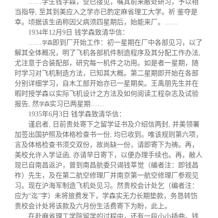
……
学生钱学森，业已接见，嘱其前来敝处研习，予以相
当指导, 至其到美应入之学亦已酌定麻省理工大学。祈
鉴夺是
幸。顷据该生函称因父病须四星期后，始能来厂。
……
1934年12月9日 钱学森致清华信：
……
即到厂开始工作：初一星期在厂中各部见习，以了
学森
解其全体概况，明了飞机各部机件制造程序及其分配工作办法,
尤注意于合装配部，研究每一机件之功用。如是者一星期，随
时学习对飞机制造方法，已知其大概。第二星期即开始在各部
分别详细学习，自木工部开始亦已一星期矣。王禹朋先生并在
暇时授学森以实际飞机设计之方法及如何阅读工程杂志及试验
报告, 然
实习已两星期
……
学森
1935年6月3日 钱学森致清华信：
谨启者, 日前贵处寄下之留学证书及介绍信两封, 并美领署
加签出国护照及体格检查书一份, 均已收到。唯该规则第六项，
言及体格检查书须交双份，故尚缺
一份，请即寄下为祷。再，
美校允许入学证函, 亦请早日寄下，以便办理手续也。再，
敝
人
现已自南昌返沪，曾到南昌航委
只
谒钱莘觉（编者注：即钱昌
祚）先生，及在第二航空修理厂并南
京第一航空修理厂
参观见
习。现在沪海军制造飞机处见习。然贵校
会计处乞（编者注：
应为“迄”字）未将旅费发下，学森实无力长期垫款，务恳转饬
贵校会计处将该款及六月份生活费寄下为盼，此上
。
在赴麻省理工学院留学的过程中，还有一段小小插曲。钱