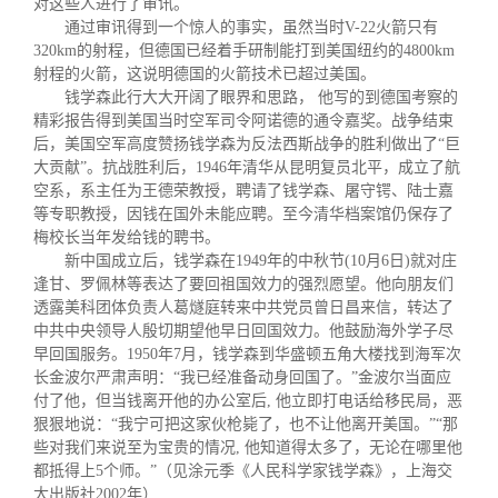
对这些人进行了审讯。
通过审讯得到一个惊人的事实，虽然当时V-22火箭只有
320km的射程，但德国已经着手研制能打到美国纽约的4800km
射程的火箭，这说明德国的火箭技术已超过美国。
钱学森此行大大开阔了眼界和思路， 他写的到德国考察的
精彩报告得到美国当时空军司令阿诺德的通令嘉奖。战争结束
后，美国空军高度赞扬钱学森为反法西斯战争的胜利做出了“巨
大贡献”。抗战胜利后，1946年清华从昆明复员北平，成立了航
空系，系主任为王德荣教授，聘请了钱学森、屠守锷、陆士嘉
等专职教授，因钱在国外未能应聘。至今清华档案馆仍保存了
梅校长当年发给钱的聘书。
新中国成立后，钱学森在1949年的中秋节(10月6日)就对庄
逢甘、罗佩林等表达了要回祖国效力的强烈愿望。他向朋友们
透露美科团体负责人葛燧庭转来中共党员曾日昌来信，转达了
中共中央领导人殷切期望他早日回国效力。他鼓励海外学子尽
早回国服务。1950年7月，钱学森到华盛顿五角大楼找到海军次
长金波尔严肃声明：“我已经准备动身回国了。”金波尔当面应
付了他，但当钱离开他的办公室后, 他立即打电话给移民局，恶
狠狠地说：“我宁可把这家伙枪毙了，也不让他离开美国。”“那
些对我们来说至为宝贵的情况, 他知道得太多了，无论在哪里他
都抵得上5个师。”（见涂元季《人民科学家钱学森》，上海交
大出版社2002年）