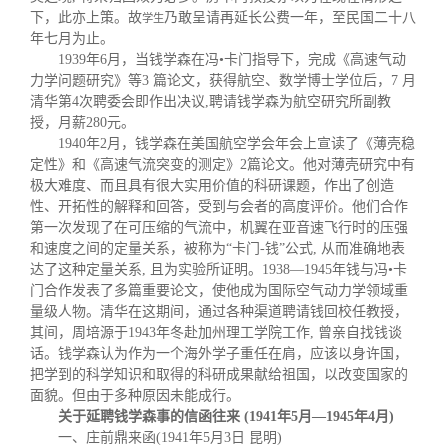
下，此亦上策。故
乃敢呈请再延长公费一年，至民国二十八
学生
年七月为止。
1939年6月，当钱学森在冯•卡门指导下，完成《高速气动
力学问题研究》等3 篇论文，获得航空、数学博士学位后，7 月
清华第4次聘委会即作出决议,聘请钱学森为航空研究所副教
授，月薪280元。
1940年2月，钱学森在美国航空学会年会上宣读了《薄壳稳
定性》和《高速气流突变的测定》2篇论文。他对薄壳研究中有
极大难度、而且具有很大实用价值的科研课题，作出了创造
性、开拓性的解释和回答，受到与会者的高度评价。他们合作
第一次发现了在可压缩的气流中，机翼在亚音速飞行时的压强
和速度之间的定量关系，被称为“卡门-钱”公式, 从而准确地表
达了这种定量关系, 且为实验所证明。1938—1945年钱与冯•卡
门合作发表了多篇重要论文，使他成为国际空气动力学领域重
量级人物。清华在这期间，通过各种渠道聘请钱回校任教授，
其间，周培源于1943年冬赴加州理工学院工作, 曾亲自找钱谈
话。钱学森认为作为一个海外学
子重任在肩，应该以身许国，
把学到的科学知识和取得的科研成果献给祖国，以改变国家的
面貌。但由于多种原因未能成行
。
关于延聘钱学森事的信函往来 (1941年5月—1945年4月)
一、庄前鼎来函(1941年5月3日 昆明)