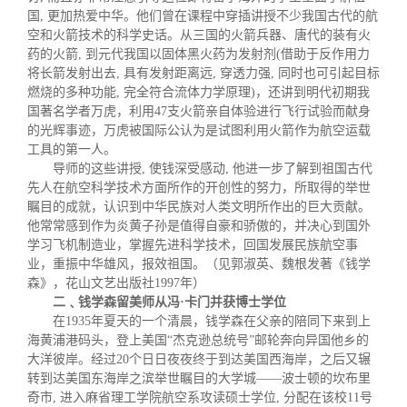
国, 更加热爱中华。他们曾在课程中穿插讲授不少我国古代的航
空和火箭技术的科学史话。从三国的火箭兵器、唐代的装有火
药的火箭, 到元代我国以固体黑火药为发射剂(借助于反作用力
将长箭发射出去, 具有发射距离远, 穿透力强, 同时也可引起目标
燃烧的多种功能, 完全符合流体力学原
理)，还讲到明代初期我
国著名学者万虎，利用47支火箭亲自体验进行飞行试验而献身
的光辉事迹，万虎被国际公认为是试图利用火箭作为航空运载
工具的第一人。
导师的这些讲授, 使钱深受感动, 他进一步了解到祖国古代
先人在航空科学技术方面所作的开创性的努力，所取得的举世
瞩目的成就，认识到中华民族对人类文明所作出的巨大贡献。
他常常感到作为炎黄子孙是值得自豪和骄傲的，并决心到国外
学习飞机制造业，掌握先进科学技术，回国发展民族航空事
业，重振中华雄风，报效祖国。（见郭淑英、魏根发著《钱学
森》，花山文艺出版社1997年）
二﹑钱学森留美师从冯·卡门并获博士学位
在1935年夏天的一个清晨，钱学森在父亲的陪同下来到上
海黄浦港码头，登上美国“杰克逊总统号”邮轮奔向异国他乡的
大洋彼岸。经过20个日日夜夜终于到达美国西海岸，之后又辗
转到达美国东海岸之滨举世瞩目的大学城——波士顿的坎布里
奇市, 进入麻省理工学院航空系攻读硕士学位, 分配在该校11号