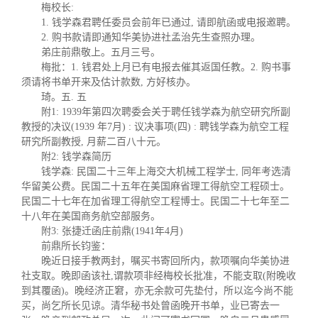
梅校长:
1. 钱学森君聘任委员会前年已通过, 请即航函或电报邀聘。
2. 购书款请即通知华美协进社孟治先生查照办理。
弟庄前鼎敬上。五月三号。
梅批：1. 钱君处上月已有电报去催其返国任教。2. 购书事
须请将书单开来及估计款数, 方好核办。
琦。五. 五
附1: 1939年第四次聘委会关于聘任钱学森为航空研究所副
教授的决议(1939 年7月) : 议决事项(四) : 聘钱学森为
航空工程
研究所副教授, 月薪二百八十元。
附2: 钱学森简历
钱学森: 民国二十三年上海交大机械工程学士, 同年考选清
华留美公费。民国二十五年在美国麻省理工得航空工程硕士。
民国二十七年在加省理工得航空工程博士。民国二十七年至二
十八年在美国商务航空部服务。
附3: 张捷迁函庄前鼎(1941年4月)
前鼎所长钧鉴：
晚近日接手教两封，嘱买书寄回所内，款项嘱向华美协进
社支取。晚即函该社,谓款项非经梅校长批准，不能支取(附晚收
到其覆函)。晚经济正窘，亦无余款可先垫付，所以迄今尚不能
买，尚乞所长见谅。清华秘书处曾函晚开书单，业已寄去一