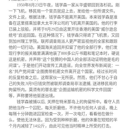
1950年8月23日午夜，钱学森一家从华盛顿回到洛杉矶。刚
一下飞机，移民局一个官员就迎上去，发给他一份所谓文件。
文件上说，根据法律，钱学森不能离开美国。本来钱学森是准
备在这里搭乘加拿大太平洋公司的飞机离开美国的。他的行李
已装上驳船，并将于8月29日由这里开往香港的美国“威尔逊总
统号”启运回国。在这种情况下，钱学森只得退了飞机票，又回
到加州理工学院。联邦调查局派人更严密监视他的全家和跟踪
他的一切行动。美国海关追回并扣留了他的全部行李，他们发
现行李的报关箱里满满地装了800多公斤书籍和笔记本时，硬说
这是机密，并声称“这个狡猾的中国人的全部活动证明他是毛的
间谍”。于是他们开动宣传工具造谣，向全世界发布新闻说：一
名“共产党间谍”企图携带机密文件离开这个国家。经过长时间
的反复检查之后，这帮家伙一无所获。然而，他们不甘心于自
己的失败,9月9日钱突然被联邦调查局非法逮捕, 送进移民局的
拘留所内。莫须有的罪名是“企图运输机密的科学文件回国”
等，声称要将他驱逐出境。
钱学森被捕以后, 关押在特米那岛上的拘留所中。看守人员
把他当作一个囚犯，每天折磨他，不许他与任何人谈话，晚上
每隔十分钟跑进囚室检查一次，开一次电灯，看看他在做什
么，使他无法休息。因为受到种种折磨，他的体重在短短的半
个月内减轻了14公斤，由此可见他当时精神上所受的打击。