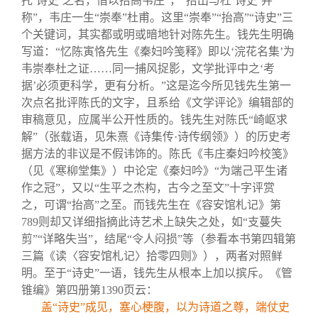
托‘诗史’之名，借以抬高韦庄”，“抬出与杜‘诗史’并
称”，韦庄一生“崇奉”杜甫。这里“崇奉”“抬高”“诗史”三
个关键词，其实都或明或暗地针对陈先生。钱先生明确
写道：“忆陈寅恪先生《秦妇吟笺释》即以‘浣花名集’为
韦崇奉杜之证……同一捕风捉影，文学批评中之‘考
据’必须更科学，更有分析。”这是迄今所见钱先生第一
次点名批评陈氏的文字，且系给《文学评论》编辑部的
审稿意见，应属半公开性质的。钱先生对陈氏“崎岖求
解”（张载语，见朱熹《诗集传·诗传纲领》）的历史考
据方法的非议是不假讳饰的。陈氏《韦庄秦妇吟校笺》
（见《寒柳堂集》）中论定《秦妇吟》“为端己平生诸
作之冠”，又以“生平之杰构，古今之至文”十字评赏
之，可谓“抬高”之至。而钱先生在《容安馆札记》第
789则却又详细指摘此诗艺术上缺失之处，如“支蔓失
剪”“详略失当”，结尾“令人闷损”等（参看本书第四辑第
三篇《读〈容安馆札记〉拾零四则》），两者对照鲜
明。至于“诗史”一语，钱先生从根本上加以摈斥。《管
锥编》第四册第1390页云：
盖“诗史”成见，塞心梗腹，以为诗道之尊，端仗史