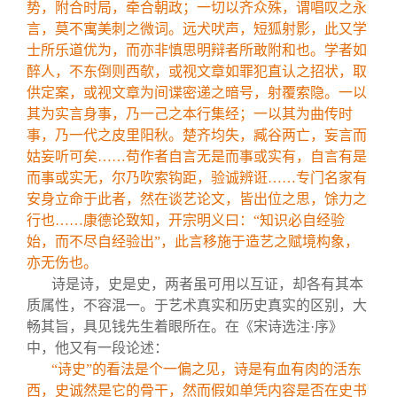
势，附合时局，牵合朝政；一切以齐众殊，谓唱叹之永
言，莫不寓美刺之微词。远犬吠声，短狐射影，此又学
士所乐道优为，而亦非慎思明辩者所敢附和也。学者如
醉人，不东倒则西欹，或视文章如罪犯直认之招状，取
供定案，或视文章为间谍密递之暗号，射覆索隐。一以
其为实言身事，乃一己之本行集经；一以其为曲传时
事，乃一代之皮里阳秋。楚齐均失，臧谷两亡，妄言而
姑妄听可矣……苟作者自言无是而事或实有，自言有是
而事或实无，尔乃吹索钩距，验诚辨诳……专门名家有
安身立命于此者，然在谈艺论文，皆出位之思，馀力之
行也……康德论致知，开宗明义曰：“知识必自经验
始，而不尽自经验出”，此言移施于造艺之赋境构象，
亦无伤也。
诗是诗，史是史，两者虽可用以互证，却各有其本
质属性，不容混一。于艺术真实和历史真实的区别，大
畅其旨，具见钱先生着眼所在。在《宋诗选注·序》
中，他又有一段论述：
“诗史”的看法是个一偏之见，诗是有血有肉的活东
西，史诚然是它的骨干，然而假如单凭内容是否在史书