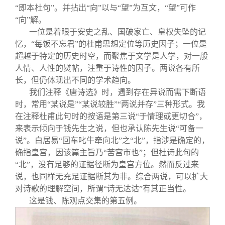
“即本杜句”。并拈出“向”以与“望”为互文，“望”可作
“向”解。
一位是着眼于安史之乱、国破家亡、皇权失坠的记
忆，“每饭不忘君”的杜甫思想定位等历史因子；一位是
超越于特定的历史时空，而聚焦于文学是人学，对一般
人情、人性的熨帖，注重于诗性的因子。两说各有所
长，但仍体现出不同的学术趋向。
我们注释《唐诗选》时，遇到存在异说而需下断语
时，常用“某说是”“某说较胜”“两说并存”三种形式。我
在注释杜甫此句时的按语是第三说“于情理或更切合”，
来表示倾向于钱先生之说，但也承认陈先生说“可备一
说”。白居易“回车叱牛牵向北”之“北”，指涉是确定的，
确指皇宫，因该篇主旨乃“苦宫市也”；但杜诗此句的
“北”，没有足够的证据径断为皇宫方位。然而反过来
说，也同样无充足证据断其为非。综合两说，可以扩大
对诗歌的理解空间，所谓“诗无达诂”有其正当性。
这是钱、陈观点交集的第五例。