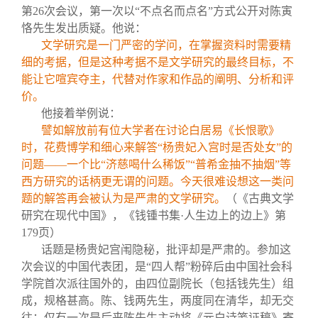
第26次会议，第一次以“不点名而点名”方式公开对陈寅
恪先生发出质疑。他说：
文学研究是一门严密的学问，在掌握资料时需要精
细的考据，但是这种考据不是文学研究的最终目标，不
能让它喧宾夺主，代替对作家和作品的阐明、分析和评
价。
他接着举例说：
譬如解放前有位大学者在讨论白居易《长恨歌》
时，花费博学和细心来解答“杨贵妃入宫时是否处女”的
问题——一个比“济慈喝什么稀饭”“普希金抽不抽烟”等
西方研究的话柄更无谓的问题。今天很难设想这一类问
题的解答再会被认为是严肃的文学研究。
（《古典文学
研究在现代中国》，《钱锺书集·人生边上的边上》第
179页）
话题是杨贵妃宫闱隐秘，批评却是严肃的。参加这
次会议的中国代表团，是“四人帮”粉碎后由中国社会科
学院首次派往国外的，由四位副院长（包括钱先生）组
成，规格甚高。陈、钱两先生，两度同在清华，却无交
往；仅有一次是后来陈先生主动将《元白诗笺证稿》寄