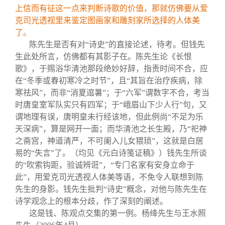
上信而有征这一点来判断诗歌的价值，那就仿佛要从爱
克司光透视里来鉴定图画家和雕刻家所选择的人体美
了。
陈先生是否有对“诗史”的直接论述，待考。但钱先
生此处所言，仿佛都有其影子在。陈先生论《长恨
歌》，于赐浴华清池那段绝妙好辞，指责时间不合，应
在“冬季或春初寒冷之时节”，且“其旨在治疗疾病，除
寒祛风”，而非“消夏逭暑”；于“六军”谓数字不合，考当
时唐皇室军队实只有四军；于“峨眉山下少人行”句，又
谓地理有误，唐明皇未行经该地，但此例尚“不足为乐
天深病”，算是网开一面；而华清池之长生殿，乃“祀神
之斋宫，神道清严，不可阑入儿女猥琐”，这就是白居
易的“失言”了。（均见《元白诗笺证稿》）钱先生所谈
的“吹索钩距，验诚辨诳”，“专门名家有安身立命于
此”，用爱克司光透视人体美等语，不免令人联想到陈
先生的身影。钱先生批判“诗史”概念，对他与陈先生在
诗学观念上的根本分歧，作了深刻的阐述。
这是钱、陈观点交集的第一例。杨绛先生与王水照