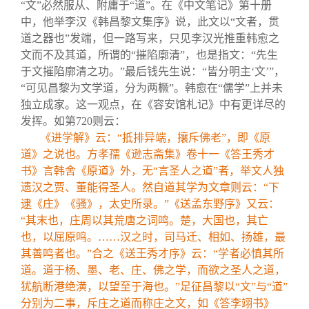
“文”必然服从、附庸于“道”。在《中文笔记》第十册
中，他举李汉《韩昌黎文集序》说，此文以“文者，贯
道之器也”发端，但一路写来，只见李汉光推重韩愈之
文而不及其道，所谓的“摧陷廓清”，也是指文：“先生
于文摧陷廓清之功。”最后钱先生说：“皆分明主‘文’”，
“可见昌黎为文学道，分为两橛”。韩愈在“儒学”上并未
独立成家。这一观点，在《容安馆札记》中有更详尽的
发挥。如第720则云：
《进学解》云：“抵排异端，攘斥佛老”，即《原
道》之说也。方孝孺《逊志斋集》卷十一《答王秀才
书》言韩舍《原道》外，无“言圣人之道”者，举文人独
遗汉之贾、董能得圣人。然自道其学为文章则云：“下
逮《庄》《骚》，太史所录。”《送孟东野序》又云：
“其末也，庄周以其荒唐之词鸣。楚，大国也，其亡
也，以屈原鸣。……汉之时，司马迁、相如、扬雄，最
其善鸣者也。”合之《送王秀才序》云：“学者必慎其所
道。道于杨、墨、老、庄、佛之学，而欲之圣人之道，
犹航断港绝潢，以望至于海也。”足征昌黎以“文”与“道”
分别为二事，斥庄之道而称庄之文，如《答李翊书》