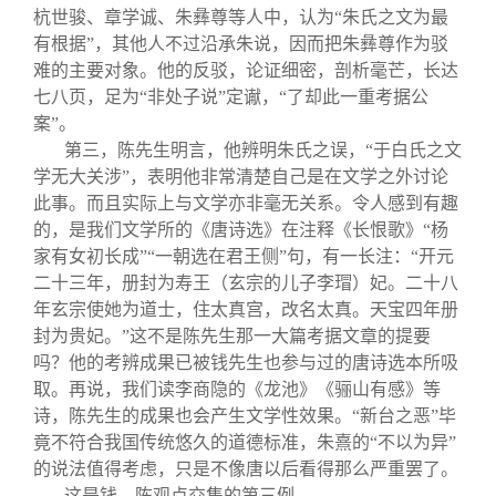
杭世骏、章学诚、朱彝尊等人中，认为“朱氏之文为最
有根据”，其他人不过沿承朱说，因而把朱彝尊作为驳
难的主要对象。他的反驳，论证细密，剖析毫芒，长达
七八页，足为“非处子说”定谳，“了却此一重考据公
案”。
第三，陈先生明言，他辨明朱氏之误，“于白氏之文
学无大关涉”，表明他非常清楚自己是在文学之外讨论
此事。而且实际上与文学亦非毫无关系。令人感到有趣
的，是我们文学所的《唐诗选》在注释《长恨歌》“杨
家有女初长成”“一朝选在君王侧”句，有一长注：“开元
二十三年，册封为寿王（玄宗的儿子李瑁）妃。二十八
年玄宗使她为道士，住太真宫，改名太真。天宝四年册
封为贵妃。”这不是陈先生那一大篇考据文章的提要
吗？他的考辨成果已被钱先生也参与过的唐诗选本所吸
取。再说，我们读李商隐的《龙池》《骊山有感》等
诗，陈先生的成果也会产生文学性效果。“新台之恶”毕
竟不符合我国传统悠久的道德标准，朱熹的“不以为异”
的说法值得考虑，只是不像唐以后看得那么严重罢了。
这是钱、陈观点交集的第三例。