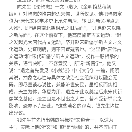
陈先生《论韩愈》一文（收入《金明馆丛稿初
编》）对韩愈的推崇超迈宋儒，世所仅见。他把韩愈定
位为“唐代文化学术史上承先启后、转旧为新关捩点之
人物”，即“结束南北朝相承之旧局面”，“开启赵宋以降
之新局面”。在这个前提下，他高度肯定古文运动：“退
之发起光大唐代古文运动，卒开赵宋新儒学新古文之文
化运动，史证明确，则不容置疑者也。”这里把“唐代古
文运动”和“宋代新儒学新古文运动”，视作一脉相承的
关系，语气决断，“不容置疑”。所谓“新儒学”，他又
说：“退之首先发见《小戴记》中《大学》一篇，阐明
其说，抽象之心性与具体之政治社会组织可以融会无
碍，即尽量谈心说性，兼能济世安民，虽相反而实相
成，天竺为体，华夏为用，退之于此以奠定后来宋代新
儒学之基础。退之固是不世出之人杰，若不受新禅宗之
影响，恐亦不克臻此。”这些著名的观点，钱先生均提
出异议。
钱先生首先指出韩愈虽标榜“文道合一，以道为
主”，实际上他的“文”和“道”是“两橛”的，并不等同于