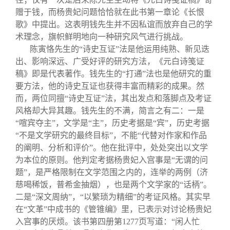
赠于钱，而杨贵妃问题恰恰就在此书第一章论《长恨
歌》中提出。这表明钱先生并不因私谊而放弃自己的学
术理念，旗帜鲜明地向一种研究风气进行挑战。
陈寅恪先生的“诗史互证”法是他运用纯熟、新见迭
出、影响深远、广受好评的研究方法，《元白诗笺证
稿》即是代表著作。钱先生的“打通”法也是他研究的重
要方法，他的诗史互证也获得丰富而精彩的成果。然
而，两位同擅“诗史互证”法，其出发点和落脚点及考证
风格却大异其趣。钱先生的不满，简言之有二：一是
“喧宾夺主”，文学是“主”，历史考据是“宾”，历史考据
“不是文学研究的最终目标”，不能“代替对作家和作品
的阐明、分析和评价”。他在批评中，处处突出以文学
为本位的原则。他判定考据杨贵妃入宫事是“无谓的问
题”，是严格限制在文学范围之内的，连举的两例（济
慈喝稀饭，普希金抽烟），也是两个文学家的“话柄”。
二是“深文周纳”，“以繁琐为精细”的考证风格。其实早
在“文革”中成书的《管锥编》里，已表示对讨论杨贵妃
入宫事的厌烦。该书第四册第1277页写道：“闲人忙