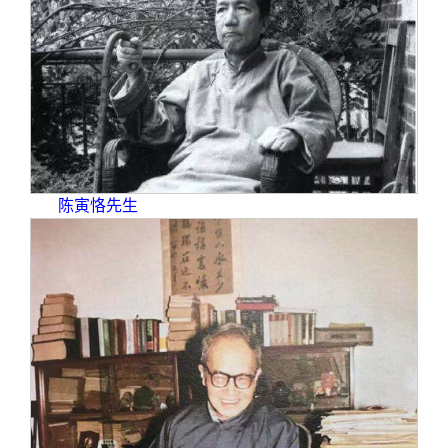
关闭
信息化服务
总会简介
三创大赛
会长致辞
实用信息
总会章程
理事会名单
陈寅恪先生
制度法规
联系我们