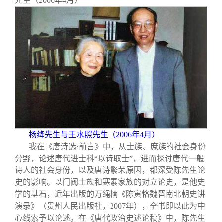
先生（2006年4月）
杨绛先生与王水照先生（2006年4月）
我在《唐诗选·前言》中，从士族、庶族的社会身份
分野，论述唐代进士科“以诗取士”，进而探讨唐代一般
诗人的社会身份，以及唐诗繁荣原因，都深受陈先生论
史的影响。以门阀士族和寒素家族的对立论史，是他史
学的基石，近年出版的万绳楠《陈寅恪魏晋南北朝史讲
演录》（贵州人民出版社，2007年），全书即以此为中
心线索予以论述。在《唐代政治史述论稿》中，陈先生