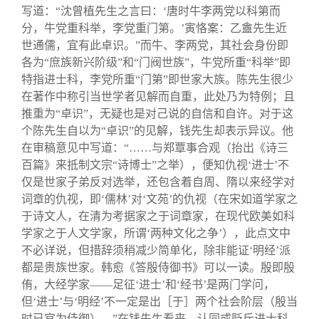
写道：“沈曾植先生之言曰：‘唐时牛李两党以科第而
分，牛党重科举，李党重门第。’寅恪案：乙盦先生近
世通儒，宜有此卓识。”而牛、李两党，其社会身份即
各为“庶族新兴阶级”和“门阀世族”，牛党所重“科举”即
特指进士科，李党所重“门第”即世家大族。陈先生很少
在著作中称引当世学者见解而自重，此处乃为特例；且
推重为“卓识”，无疑也是对己说的自信和自许。对于这
个陈先生自以为“卓识”的见解，钱先生却表示异议。他
在审稿意见中写道：“……与郑覃事合观（抬出《诗三
百篇》来抵制文宗“诗博士”之举），便知仇视‘进士’不
仅是世家子弟反对选举，还包含着自周、隋以来经学对
词章的仇视，即‘儒林’对‘文苑’的仇视（在宋如道学家之
于诗文人，在清为考据家之于词章家，在现代欧美如科
学家之于人文学家，所谓‘两种文化之争’），此点文中
不必详说，但措辞须稍减少简单化，除非能证‘明经’派
都是贵族世家。韩愈《答殷侍御书》可以一读。殷即殷
侑，大经学家——足征‘进士’和‘经书’是两门学问，
但‘进士’与‘明经’不一定是出［于］两个社会阶层（殷当
时已官为侍御）。”在钱先生看来，认同或贬斥进士科