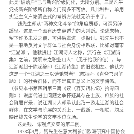
此类“破落户”已与新兴阶级同化，无所分别。三是凡牛
党或新兴阶级所自称之门阀多不可信。凡此种种，单用
实证主义户籍调查式的考辨方法就无济于事了。
钱先生却从“两种文化斗争”的角度质疑，可谓另辟
蹊径。这是一个颇有历史穿透力的大判断。论述未畅，
留下许多未发之覆，可供后辈进一步探讨。钱先生也不
是一般地反对文学群体与社会身份相系联，比如对南宋
“江湖派”，他就提出“江湖诗人之称，流行在《江湖诗
集》之前，犹明末之职业山人”（见于给我的信），与
江湖派起于陈起编印《江湖诗集》的旧说相左。他认为
这是一个“江湖之士以诗驰誉者”（陈振孙《直斋书录解
题》）的社会群体，而不是真正意义上的文学诗派。
（参见本书第四辑第三篇《读〈容安馆札记〉拾零四
则》）说唐代进士问题之争怀疑其存在士族、庶族的社
会阶层背景，说江湖诗人却承认此乃一游走江湖的社会
群体，在文学与阶层的关系上，一截断，一相联，均反
映出钱先生论学的文学本位立场。
这是钱、陈观点交集的第二例。
1978
年9月，钱先生在意大利参加欧洲研究中国协会