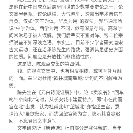
是他在新中国成立后最早问世的少数重要史论之一，论
文高屋建瓴，议论纵横，大气包举，透露出学术自信与
自负。仅如“天竺为体，华夏为用”的提法，就与通常所
说“中学为体，西学为用”不同，似有深意存焉。高深学
问常常易于被人误解，我们后辈实不宜对陈、钱二位宗
师说些不知深浅之语。事实上，目前不少学者研究唐宋
古文运动，还在沿承陈先生的路数，强调其思想史方面
的性质。问题应是开放性而非终结性的。
这是钱、陈观点交集的第四例。
钱、陈观点交集中，也有相反相成，或可互补互融
的一面。兹举对杜甫“欲往城南望城北”句的不同解释为
例。
陈先生在《元白诗笺证稿》中，论《卖炭翁》“回车
叱牛牵向北”句时，从长安城市建置特点，即“市在南而
宫在北”出发，认为杜甫此句“望城北”亦指望皇宫，意
谓诗人“虽欲归家，而犹回望宫阙为言，隐示其眷念迟
回，不忘君国之本意”。
文学研究所《唐诗选》杜甫部分是我注释的，当年