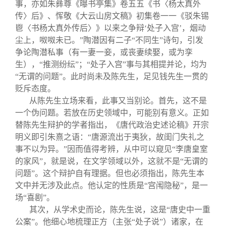
事，亦如朱彝尊《曝书亭集》卷五五《书〈杨太真外
传〉后》、恽敬《大云山房文稿》初集卷一一《驳朱锡
鬯〈书杨太真外传后〉》以来之争辩‘处子入宫’，烟动
尘上，呶呶未已。”陶潜因有二子“不同生”诗句，引发
争论陶潜私事（有一妻一妾，或丧妻续娶，或为孪
生），“推测纷纭”；“处子入宫”事与其相提并论，均为
“无谓的问题”。此时尚未及陈先生，足见钱先生一贯的
贬斥态度。
从陈先生立场来看，此事又当别论。首先，这不是
一个伪问题。若放在历史领域中，可能别有意义。正如
替陈先生辩护的学者指出，《唐代政治史述论稿》开宗
明义即引朱熹之语：“唐源流出于夷狄，故闺门失礼之
事不以为异。”因而值得考辨，从中可以窥见“李唐皇室
的家风”，就是说，在文学领域以外，这就不是“无谓的
问题”。这个辩护自有理据。但也必须指出，陈先生本
文中并无涉及此点。他认定的性质是“宫闱隐秘”，是一
场“喜剧”。
其次，从学术史而论，陈先生说，这是“唐史中一重
公案”。他细心地梳理正方（主张“处子说”）诸家，在