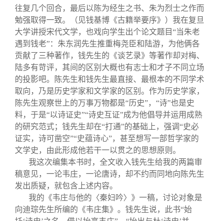
往复几个回合，最后以陈为经生之书、朱为烈士之作而
勉强取得一致。（见钱基博《古籍举要序》）我在复旦
大学讲授宋代文学，也戏向学生出个论文题目“当朱老
遇到钱老”：朱东润先生推重梅尧臣和陆游，为他俩各
贡献了三种著作，钱先生的《谈艺录》等著作却对梅、
陆多有苛评，其间的区别大概也有志士和才子不同立场
的投影吧。陈先生和钱先生最直接、最根本的不同学术
取向，乃是历史学家和文学家的区别。作为历史学家，
陈先生观察世上的万事万物都是“历史”，“诗”也是史
料，于是“以诗证史”“诗史互证”成为他倡导并运用成熟
的研究范式；钱先生却在“打通”的基础上，强调“史必
证实，诗可凿空”“史蕴诗心”，甚至想写一部哲学家的
文学史，由此形成他若干一以贯之的思想原则。
我这次编集本书时，全文收入钱先生给我的两篇审
稿意见，一论韦庄，一论唐诗，却不约而同地向陈先生
发出质疑，就包含上述内容。
我的《韦庄与他的〈秦妇吟〉》一稿，讨论对象是
向迪琮先生所编的《韦庄集》。钱先生说，此书“始