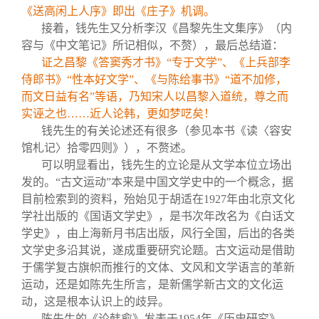
《送高闲上人序》即出《庄子》机调。
接着，钱先生又分析李汉《昌黎先生文集序》（内
容与《中文笔记》所记相似，不赘），最后总结道：
证之昌黎《答窦秀才书》“专于文学”、《上兵部李
侍郎书》“性本好文学”、《与陈给事书》“道不加修，
而文日益有名”等语，乃知宋人以昌黎入道统，尊之而
实诬之也……近人论韩，更如梦呓矣！
钱先生的有关论述还有很多（参见本书《读〈容安
馆札记〉拾零四则》），不赘述。
可以明显看出，钱先生的立论是从文学本位立场出
发的。“古文运动”本来是中国文学史中的一个概念，据
目前检索到的资料，殆始见于胡适在1927年由北京文化
学社出版的《国语文学史》，是书次年改名为《白话文
学史》，由上海新月书店出版，风行全国，后出的各类
文学史多沿其说，遂成重要研究论题。古文运动是借助
于儒学复古旗帜而推行的文体、文风和文学语言的革新
运动，还是如陈先生所言，是新儒学新古文的文化运
动，这是根本认识上的歧异。
陈先生的《论韩愈》发表于1954年《历史研究》，