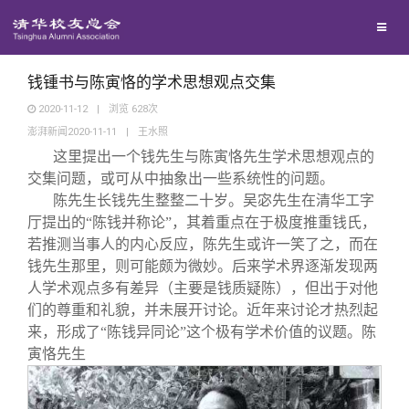
兴趣群体
捐赠方法
我要订阅
清华故事
西南联大校友会
义工计划
新媒体平台
青春风采
钱锺书与陈寅恪的学术思想观点交集
2020-11-12
|
浏览
628
次
澎湃新闻2020-11-11
|
王水照
校友文苑
这里提出一个钱先生与陈寅恪先生学术思想观点的
交集问题，或可从中抽象出一些系统性的问题。
校友讲坛
陈先生长钱先生整整二十岁。吴宓先生在清华工字
厅提出的“陈钱并称论”，其着重点在于极度推重钱氏，
若推测当事人的内心反应，陈先生或许一笑了之，而在
校友视界
钱先生那里，则可能颇为微妙。后来学术界逐渐发现两
人学术观点多有差异（主要是钱质疑陈），但出于对他
校友服务
们的尊重和礼貌，并未展开讨论。近年来讨论才热烈起
来，形成了“陈钱异同论”这个极有学术价值的议题。陈
寅恪先生
校友总会
终身学习