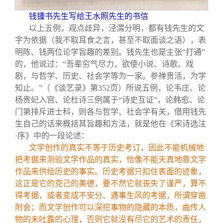
钱锺书先生写给王水照先生的书信
以上五例，观点歧异，泾渭分明，都有钱先生的文
字为依据（我不取耳食之言，甚至不取面谈之语），表
明陈、钱两位论学旨趣的差别。钱先生也是主张“打通”
的，他说过：“吾辈穷气尽力，欲使小说、诗歌、戏
剧，与哲学、历史、社会学等为一家。参禅贵活，为学
知止。”（《谈艺录》第352页）所说五例，论韦庄、论
杨贵妃入宫、论杜诗三例属于“诗史互证”，论韩愈、论
门第排斥进士科，则各与哲学、社会学有关，借用钱先
生自己的话来概括其旨趣和方法，就是他在《宋诗选注
·序》中的一段论述：
文学创作的真实不等于历史考订，因此不能机械地
把考据来测验文学作品的真实，恰像不能天真地靠文学
作品来供给历史的事实。历史考据只扣住表面的迹象，
这正是它的克己的美德，要不然它就丧失了谨严，算不
得考据，或者变成不安分、遇事生风的考据，所谓穿凿
附会；而文学创作可以深挖事物的隐藏的本质，曲传人
物的未吐露的心理，否则它就没有尽它的艺术的责任，