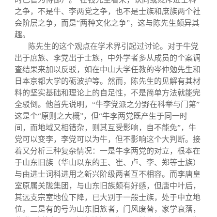
之争，不是牛、李两党之争，也不是士族和庶族两个社
会阶层之争，而是“两种文化之争”，这与陈先生颇异其
趣。
陈先生的这个观点在学术界引起过讨论。对于牛党
出于庶族、李党出于士族，中外学者多从成员的个案调
查结果来加以反驳，如在中山大学任教的岑仲勉先生和
日本京都大学的砺波护等。然而，陈先生的见解有其材
料的坚实基础和理论上的自足性，不是简单方法就能完
全驳倒。他首先说明，“牛李党派之分野在科举与门第”
这是个“原则之大概”，但“牛李两党既产生于同一时
间，而地域又相错杂，则其互受影响，自不能免”，牛
党可以变李，李党可以为牛，但不影响这个大判断。接
着又分析三种复杂情况：一是牛李两党的对立，根本在
于山东旧族（华山以东的王、崔、卢、李、郑等士族）
与由进士词科进用之新兴阶级两者互不相容。而李唐皇
室原属关陇集团，与山东旧族颇有好感，但唐中叶后，
其远支宗室地位下降，已大别于一般士族，处于中立地
位。二是有的号为山东旧族者，门风废替，家学衰落，