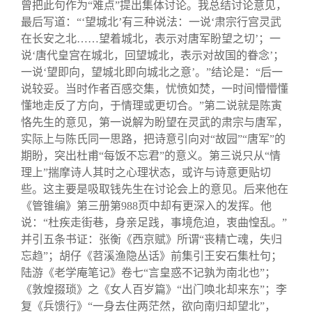
曾把此句作为“难点”提出集体讨论。我总结讨论意见，
最后写道：“‘望城北’有三种说法：一说‘肃宗行宫灵武
在长安之北……望着城北，表示对唐军盼望之切’；一
说‘唐代皇宫在城北，回望城北，表示对故国的眷念’；
一说‘望即向，望城北即向城北之意’。”结论是：“后一
说较妥。当时作者百感交集，忧愤如焚，一时间懵懵懂
懂地走反了方向，于情理或更切合。”第二说就是陈寅
恪先生的意见，第一说解为盼望在灵武的肃宗与唐军，
实际上与陈氏同一思路，把诗意引向对“故园”“唐军”的
期盼，突出杜甫“每饭不忘君”的意义。第三说只从“情
理上”揣摩诗人其时之心理状态，或许与诗意更贴切
些。这主要是吸取钱先生在讨论会上的意见。后来他在
《管锥编》第三册第988页中却有更深入的发挥。他
说：“杜疾走街巷，身亲足践，事境危迫，衷曲惶乱。”
并引五条书证：张衡《西京赋》所谓“丧精亡魂，失归
忘趋”；胡仔《苕溪渔隐丛话》前集引王安石集杜句；
陆游《老学庵笔记》卷七“言皇惑不记孰为南北也”；
《敦煌掇琐》之《女人百岁篇》“出门唤北却来东”；李
复《兵馈行》“一身去住两茫然，欲向南归却望北”，