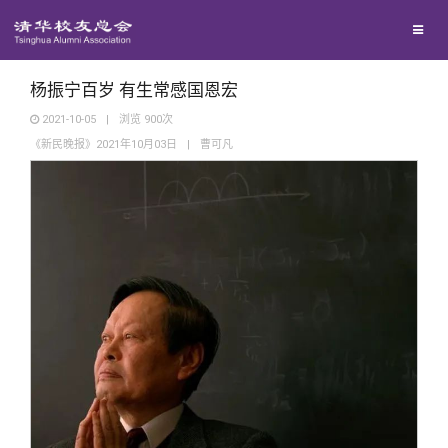
兴趣群体
捐赠方法
我要订阅
清华故事
西南联大校友会
义工计划
新媒体平台
青春风采
杨振宁百岁 有生常感国恩宏
2021-10-05
|
浏览
900
次
《新民晚报》2021年10月03日
|
曹可凡
校友文苑
校友讲坛
校友视界
校友服务
校友总会
终身学习