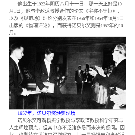
他出生于
年阴历八月十一日，那一天正好是
1922
10
月
日；他与李政道教授合作的论文《宇称不守恒》，
1
以及《规范场》理论分别发表在
年和
年
月
日
1956
1954
10
1
出版的《物理评论》，而获得诺贝尔奖则是
年的
1957
10
月。
1957
年，诺贝尔奖颁奖现场
诺贝尔奖可谓杨振宁教授与李政道教授科学研究与
人生辉煌顶点，但其中亦不乏诸多悬而未决的疑问。因
此，也期待在采访中得到解答。其一是杨振宁和李政道