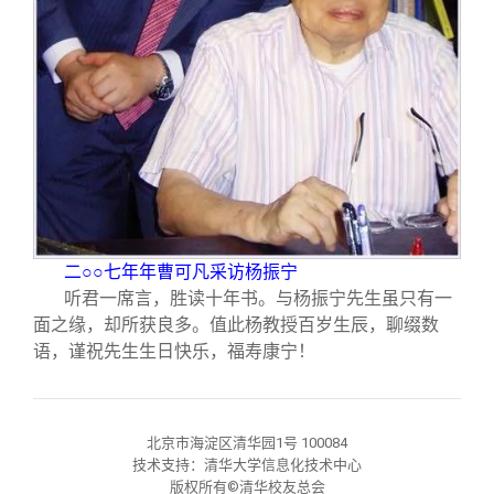
二○○七年年曹可凡采访杨振宁
听君一席言，胜读十年书。与杨振宁先生虽只有一
面之缘，却所获良多。值此杨教授百岁生辰，聊缀数
语，谨祝先生生日快乐，福寿康宁！
北京市海淀区清华园1号 100084
技术支持：清华大学信息化技术中心
版权所有©清华校友总会