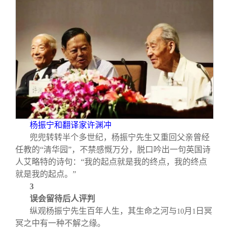
杨振宁和翻译家许渊冲
兜兜转转半个多世纪，杨振宁先生又重回父亲曾经
任教的“清华园”，不禁感慨万分，脱口吟出一句英国诗
人艾略特的诗句：“我的起点就是我的终点，我的终点
就是我的起点。”
3
误会留待后人评判
纵观杨振宁先生百年人生，其生命之河与
月
日冥
10
1
冥之中有一种不解之缘。