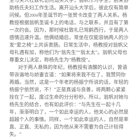
生与夫人杜致礼访问汕头大学，翁帆作为学生，前来协
助杨氏夫妇工作生活。离开汕头大学后，彼此仅有简单
问候。但
年圣诞节的一张贺卡改变了两人关系。杨
2004
教授根据翁帆圣诞卡上的电话，与之联系，并且有了第
一次约会。因为，那时候杜致礼已驾鹤西行，于是两人
感情迅速升温。他俩结婚后，常坐在仅能容纳两人的沙
发“爱之椅”上共诉衷肠。日常生活中，杨教授对翁帆父
母礼遇有加，称他们为“翁先生”“翁太太”。翁帆父母也
尊重女儿决定，称杨先生为“杨教授”。
对于两人悬殊的年纪，杨教授有清醒的认识，曾语
带诙谐地与娇妻言道：“如果将来我不在了，我赞同你
再婚。当然，这是一个年老的杨振宁所说的话，年轻的
杨振宁依然说，不！”正是真诚与良善，将两颗心紧紧
拴在了一起，度过生命的分分秒秒。所以，翁帆对她与
杨先生的结合，也有如此评价：“与先生在一起十几
年，渐渐明白了，一个如此幸运的人，他关心的必然是
超越个人的事情。同样，一个如此幸运的人，自然是率
直、正直、无私的，因为他从来不需要为自己计较得
失。”