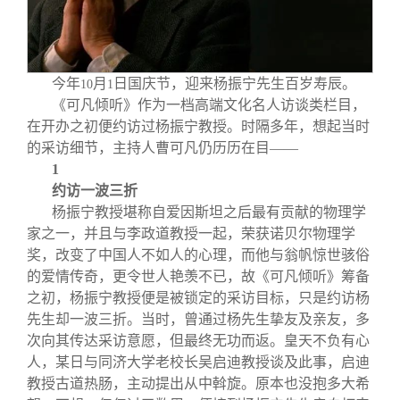
关闭
信息化服务
总会简介
三创大赛
会长致辞
今年
月
日国庆节，迎来杨振宁先生百岁寿辰。
10
1
《可凡倾听》作为一档高端文化名人访谈类栏目，
实用信息
总会章程
在开办之初便约访过杨振宁教授。时隔多年，想起当时
的采访细节，主持人曹可凡仍历历在目——
理事会名单
1
约访一波三折
杨振宁教授堪称自爱因斯坦之后最有贡献的物理学
制度法规
家之一，并且与李政道教授一起，荣获诺贝尔物理学
奖，改变了中国人不如人的心理，而他与翁帆惊世骇俗
的爱情传奇，更令世人艳羡不已，故《可凡倾听》筹备
联系我们
之初，杨振宁教授便是被锁定的采访目标，只是约访杨
先生却一波三折。当时，曾通过杨先生挚友及亲友，多
次向其传达采访意愿，但最终无功而返。皇天不负有心
人，某日与同济大学老校长吴启迪教授谈及此事，启迪
教授古道热肠，主动提出从中斡旋。原本也没抱多大希