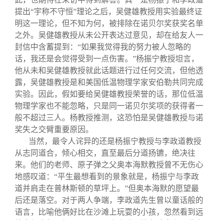
提出“宇称不守恒”理论之后，吴健雄教授用实验最终证
明这一理论，但不知为何，被排除在诺贝尔奖获奖名单
之外。吴健雄教授从未公开表达过意见，却在给友人一
封信中含蓄提到：“如果我觉得我的努力被人忽略的
话，我还是会觉得受到一点伤害。”杨振宁教授坦言，
他从未和吴健雄教授就此话题进行过任何交流，但他透
露，吴健雄教授是和美国低温物理学家安伯勒共同完成
实验。因此，假如要给吴健雄教授荣誉的话，那位低温
物理学家也不能忽略，只是同一诺贝尔奖项的获得者一
般不超过三人。杨教授推测，这恐怕是吴健雄教授与诺
奖失之交臂重要原因。
当然，最令人诧异的还是杨振宁教授与李政道教授
从志同道合，倾心相交，直至最后分道扬镳，绝决往
来。他们的老师、原子弹之父奥本海默教授曾不无伤心
地感叹道：“平生最想看到的景象就是，杨振宁与李政
道并肩走在普林斯顿的草坪上。”但奥本海默的愿望最
后还是落空。对于两人争端，李政道先生曾以童话般的
语言，比喻他俩好比在沙滩上玩耍的小孩，忽然看到远