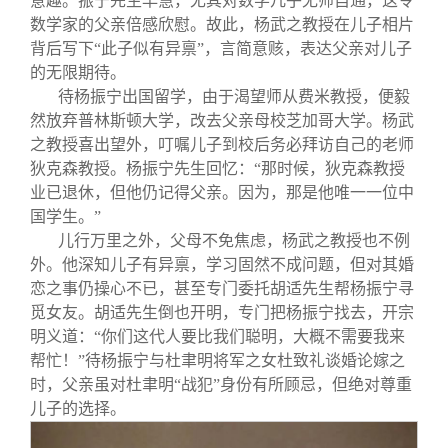
意趣。振宁先生早慧，尤其对数学几乎无师自通，这令
数学家的父亲倍感欣慰。故此，杨武之教授在儿子相片
背后写下“此子似有异禀”，言简意赅，表达父亲对儿子
的无限期待。
待杨振宁出国留学，由于渴望师从费米教授，便毅
然放弃普林斯顿大学，改去父亲母校芝加哥大学。杨武
之教授喜出望外，叮嘱儿子到校后务必拜访自己的老师
狄克森教授。杨振宁先生回忆：“那时候，狄克森教授
业已退休，但他仍记得父亲。因为，那是他唯一一位中
国学生。”
儿行万里之外，父母不免焦虑，杨武之教授也不例
外。他深知儿子有异禀，学习固然不成问题，但对其婚
恋之事仍操心不已，甚至专门委托胡适先生帮杨振宁寻
觅女友。胡适先生倒也开明，专门把杨振宁找去，开宗
明义道：“你们这代人要比我们聪明，大概不需要我来
帮忙！”待杨振宁与杜聿明将军之女杜致礼谈婚论嫁之
时，父亲虽对杜聿明“战犯”身份有所顾忌，但绝对尊重
儿子的选择。