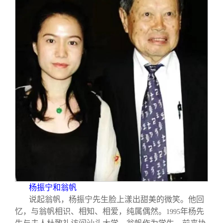
杨振宁和翁帆
说起翁帆，杨振宁先生脸上漾出甜美的微笑。他回
忆，与翁帆相识、相知、相爱，纯属偶然。
年杨先
1995