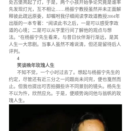
处古堡亮起了灯，于是，两个小孩开始争论究竟是谁率
先发现灯光，互不相让……杨振宁教授虽然并未正面解
释彼此疏远原委，却嘱咐我仔细阅读李政道教授
年
2004
出版的一本专著：“阅读此书之后，一是可以感受李政
道的心境；二是可以从字里行间了解他的观点与想
法。”在杨振宁先生看来，与昔日伙伴渐行渐远，是其
人生一大悲剧。当事人虽然不难说清，但还是留待后人
评判。
4
笑谈晚年玫瑰人生
不知不觉，一个小时过去了。想起与杨振宁先生的
约定，尽管还有近三分之一问题尚未问完，便也戛然而
止。但我也提出可否拍摄些许不同景别的镜头。杨先生
不以为忤，欣然应允。于是，便顺势询问他与翁帆的玫
瑰人生。