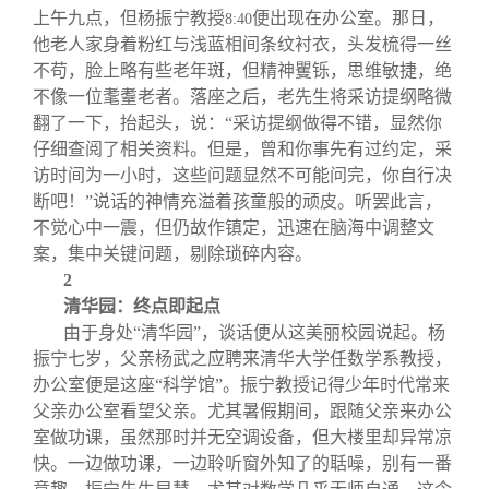
上午九点，但杨振宁教授
便出现在办公室。那日，
8:40
他老人家身着粉红与浅蓝相间条纹衬衣，头发梳得一丝
不苟，脸上略有些老年斑，但精神矍铄，思维敏捷，绝
不像一位耄耋老者。落座之后，老先生将采访提纲略微
翻了一下，抬起头，说：“采访提纲做得不错，显然你
仔细查阅了相关资料。但是，曾和你事先有过约定，采
访时间为一小时，这些问题显然不可能问完，你自行决
断吧！”说话的神情充溢着孩童般的顽皮。听罢此言，
不觉心中一震，但仍故作镇定，迅速在脑海中调整文
案，集中关键问题，剔除琐碎内容。
2
清华园：终点即起点
由于身处“清华园”，谈话便从这美丽校园说起。杨
振宁七岁，父亲杨武之应聘来清华大学任数学系教授，
办公室便是这座“科学馆”。振宁教授记得少年时代常来
父亲办公室看望父亲。尤其暑假期间，跟随父亲来办公
室做功课，虽然那时并无空调设备，但大楼里却异常凉
快。一边做功课，一边聆听窗外知了的聒噪，别有一番