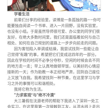
学着生活
前辈们分享的经验里，读博是一条孤独的路——你可
能要独自阅读一个书单、进入一片田野，没有实验室，
也没有小组。于是虽然导师很可爱、办公室的同学们很
友好，在绝大多数时间里，我们还是面临着如何与自己
相处、如何在自己规划的道路上一步步向前走的问题。
因为害怕陷入单调或枯燥，我尝试找到一些能让自
己觉得“有趣”的事，希望把它们变成这四年的一部分。
因此在学校的时间不必争分夺秒，空闲的时候会去不同
的地方走一走；早上认真地做顿早饭，以美好的心情迎
接新的一天；作为助教一本正经地严肃，回到自己座位
上又放飞自我。我希望找到一种节奏，在这里学习与学
习之外的事情可以和谐相处。
我将它称为生活。
“力求客观”与“绝不冷漠”
大三暑假在沈源老师的帮助下我进入了深圳一处工
会实习，在这里我第一次接触到工友。从流水线上走出