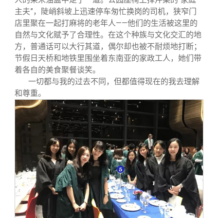
主夫”，陡峭斜坡上迅速停车匆忙换岗的司机，狭窄门
店里聚在一起打麻将的老年人——他们的生活被这里的
自然与文化赋予了合理性。在这个种族与文化交汇的地
方，普通话可以大行其道，偶尔却也被不耐烦地打断；
节假日天桥和地铁里围坐着东南亚的家政工人，她们带
着各自的美食聚餐谈笑。
一切都与我的过去不同，但都值得现在的我去理解
和尊重。