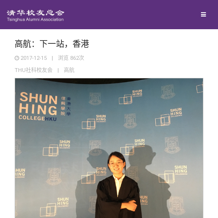
兴趣群体
捐赠方法
我要订阅
清华故事
西南联大校友会
义工计划
新媒体平台
青春风采
高航：下一站，香港
2017-12-15
|
浏览
862
次
THU社科校友会
|
高航
校友文苑
校友讲坛
校友视界
校友服务
校友总会
终身学习