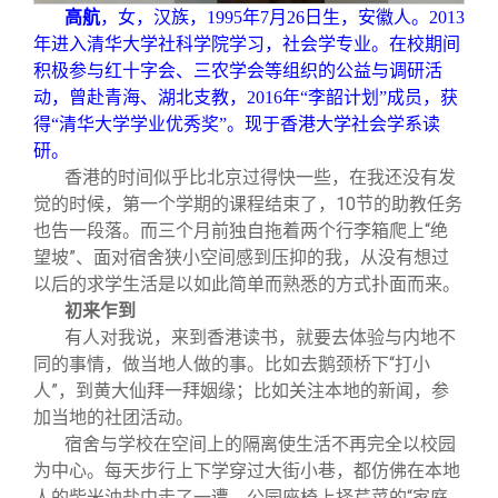
关闭
信息化服务
总会简介
高航
，女，汉族，1995年7月26日生，安徽人。2013
年进入清华大学社科学院学习，社会学专业。在校期间
积极参与红十字会、三农学会等组织的公益与调研活
三创大赛
会长致辞
动，曾赴青海、湖北支教，2016年“李韶计划”成员，获
得“清华大学学业优秀奖”。现于香港大学社会学系读
实用信息
总会章程
研。
香港的时间似乎比北京过得快一些，在我还没有发
觉的时候，第一个学期的课程结束了，10节的助教任务
理事会名单
也告一段落。而三个月前独自拖着两个行李箱爬上“绝
望坡”、面对宿舍狭小空间感到压抑的我，从没有想过
制度法规
以后的求学生活是以如此简单而熟悉的方式扑面而来。
初来乍到
有人对我说，来到香港读书，就要去体验与内地不
联系我们
同的事情，做当地人做的事。比如去鹅颈桥下“打小
人”，到黄大仙拜一拜姻缘；比如关注本地的新闻，参
加当地的社团活动。
宿舍与学校在空间上的隔离使生活不再完全以校园
为中心。每天步行上下学穿过大街小巷，都仿佛在本地
人的柴米油盐中走了一遭。公园座椅上择芹菜的“家庭