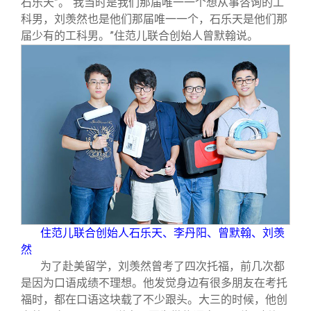
石乐天”。“我当时是我们那届唯一一个想从事咨询的工
科男，刘羡然也是他们那届唯一一个，石乐天是他们那
届少有的工科男。”住范儿联合创始人曾默翰说。
住范儿联合创始人石乐天、李丹阳、曾默翰、刘羡
然
为了赴美留学，刘羡然曾考了四次托福，前几次都
是因为口语成绩不理想。他发觉身边有很多朋友在考托
福时，都在口语这块载了不少跟头。大三的时候，他创