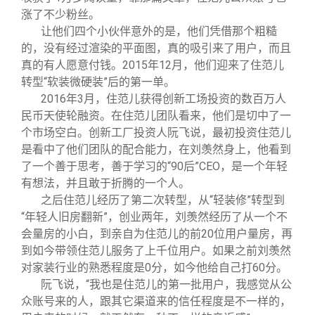
涨了不少粉丝。
让他们四个小伙伴意外的是，他们凭借那个粗糙
的，没有经过渲染的平面图，真的吸引来了用户，而且
真的有人愿意付钱。2015年12月，他们迎来了住范儿
转型“软装微硬装”后的第一单。
2016
年3月，住范儿获得创新工场投资的数百万人
民币天使轮融资。在住范儿团队看来，他们是切中了一
个市场空白。创新工厂投资人阮飞说，最初投资住范儿
是看中了他们团队的配合能力，在刘羡然身上，他看到
了一个善于思考，善于学习的“90后”CEO，是一个年轻
有想法，并且敢于折腾的一个人。
之后住范儿经历了第二次转型，从“轻装修”转型到
“年轻人旧房翻新”，创业两年，刘羡然经历了从一个不
会量房的小白，到亲自为住范儿的前20位用户量房，再
到如今带领住范儿服务了上千位用户。如果之前刘羡然
对家装行业的熟悉程度是0分，如今他给自己打60分。
阮飞说，“我也是住范儿的第一批用户，我感觉从公
众账号来的人，跟其它渠道来的信任程度是不一样的，