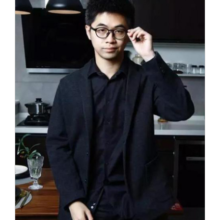
关闭
信息化服务
总会简介
三创大赛
会长致辞
实用信息
总会章程
理事会名单
制度法规
联系我们