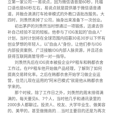
立第一家公司——易说点，因为微信语音是60秒，托福
口语也是60秒左右，易说点就是提供基于微信语音通
道，并融合滴滴打车抢单模式的外教口语批改服务。大
四时，刘羡然卖掉了公司，抽身出来准备下一次创业。
初出茅庐的刘羡然当时想通过一项锻炼，迅速去弥
补自己经验不足的短板。他参与了IDG发起的“自由人”
计划，当时计划将在全球范围内招募30名30岁以下怀有
创业梦想的年轻人，以“自由人”身份，让他们参与IDG
内部投资案例、广泛接触IDG内部人脉资源，并且还会
获得互联网高管导师一对一指导。
刘羡然先后在IDG资本被投企业PP租车和韩都衣舍
工作过。在PP租车他开始做产品经理，了解到了如何
提高交易转化率。之后在韩都衣舍开始学习做企业运
营，住范儿现在运用的“阿米巴模式”就是他从韩都衣舍
学来的。
那个时候，除了工作日之外，刘羡然的周末排得满
满的，每天要见6、7个人，当时他几乎和通讯录里的
2000多人都聊过。投资人、校友、大学毕业生、做美容
的、美甲的，甚至做微商的……当时主要目的还是为再次