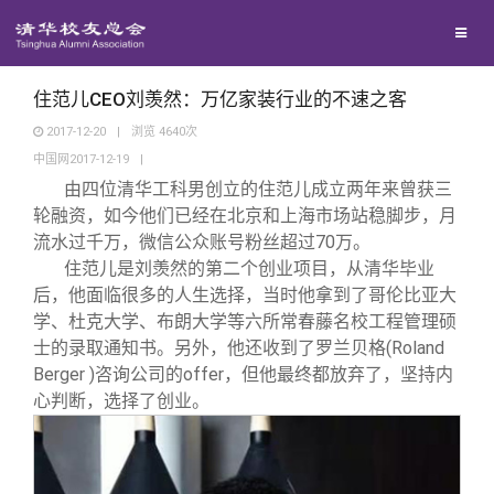
兴趣群体
捐赠方法
我要订阅
清华故事
西南联大校友会
义工计划
新媒体平台
青春风采
住范儿CEO刘羡然：万亿家装行业的不速之客
2017-12-20
|
浏览
4640
次
中国网2017-12-19
|
校友文苑
由四位清华工科男创立的住范儿成立两年来曾获三
轮融资，如今他们已经在北京和上海市场站稳脚步，月
校友讲坛
流水过千万，微信公众账号粉丝超过70万。
住范儿是刘羡然的第二个创业项目，从清华毕业
后，他面临很多的人生选择，当时他拿到了哥伦比亚大
校友视界
学、杜克大学、布朗大学等六所常春藤名校工程管理硕
士的录取通知书。另外，他还收到了罗兰贝格(Roland
校友服务
Berger )咨询公司的offer，但他最终都放弃了，坚持内
心判断，选择了创业。
校友总会
终身学习