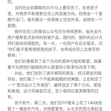
的。
当时创业初期筹的20万马上要花完了。在老房子
里，刘羡然不断摸索住范儿的发展方向，经常会一个星
期不出门，每天都点一份青椒土豆丝外卖，连续吃一个
星期。
彼时住范儿的微信公众号还在持续更新，每天会为
用户推荐各式各样的软装产品，国内的、国外的设计大
师们是如何搭配的。有一天，一位用户在后台留言，问
“你们能不能帮我把我的房子，也弄成住范儿文章写的
那样。”
他们好像看到了这个方向的某种可能和希望，商量
要不先把他们破陋的办公室里的小卧室也改造下吧。
对此，他们找到了清华美院的朋友，经过朋友的指
导后，他们画了一个不能再粗糙的效果图，之后制定了
一个“室内设计工作准则”，最终选定了两个方向，便宜
和美观。设计风格是日式，至少是四位直男眼里的日
系。
说干就干，第二天，他们在PP租车上花了140块钱
租了一辆金杯汽车，天刚蒙蒙亮，从北京的西北角赶去