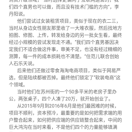
们四个直男也可以做，而且没有技术门槛的方向”，李
丹阳说。
他们尝试过女装租赁项目，类似于现在的衣二三，
当时从身边女性朋友那里收了一大堆衣服，然后找地方
拍图、修图、上传，转发给身边的另一批女生看，最终
经过小规模的尝试发现走不通。“我们四个直男基因决
定我们不适合做这件事，审美不足，也没有经过精细的
测算，每一件的成本损耗也不清楚。”住范儿联合创始
人石乐天说。
后来他们还做过零食海淘电商项目，类似于网易严
选，但是陆续都被否掉。最终他们锁定了“软装电商”这
个领域。
当时他们在苏州街的一个50多平米的老房子里办
公，两张桌子，四个人凑了20万，就开始创业了。
从2015年9月到2016年6月是他们最困难的时候，
项目不顺利，资本预冷，最重要的是如何把需求端的用
户整合起来，如何把供应端的供应链整合起来，中间的
巨大鸿沟在当时来看，不是他们四个的力量能够填满