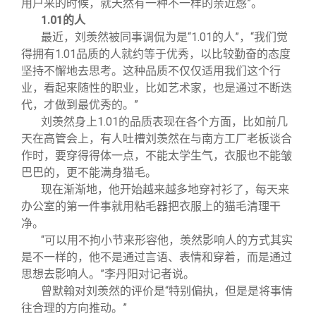
用户来的时候，就天然有一种不一样的亲近感”。
1.01
的人
最近，刘羡然被同事调侃为是“1.01的人”，“我们觉
得拥有1.01品质的人就约等于优秀，以比较勤奋的态度
坚持不懈地去思考。这种品质不仅仅适用我们这个行
业，看起来随性的职业，比如艺术家，也是通过不断迭
代，才做到最优秀的。”
刘羡然身上1.01的品质表现在各个方面，比如前几
天在高管会上，有人吐槽刘羡然在与南方工厂老板谈合
作时，要穿得得体一点，不能太学生气，衣服也不能皱
巴巴的，更不能满身猫毛。
现在渐渐地，他开始越来越多地穿衬衫了，每天来
办公室的第一件事就用粘毛器把衣服上的猫毛清理干
净。
“可以用不拘小节来形容他，羡然影响人的方式其实
是不一样的，他不是通过言语、表情和穿着，而是通过
思想去影响人。”李丹阳对记者说。
曾默翰对刘羡然的评价是“特别偏执，但是是将事情
往合理的方向推动。”