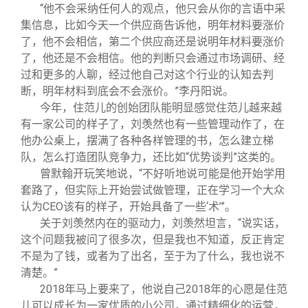
“他不会采纳任何人的观点，他只会从你的言语中采
集信息，比如今天一个供应商告诉他，明年材料要涨价
了，他不会相信，第二个供应商还是说明年材料要涨价
了，他还是不会相信。他的判断只会通过市场调研、经
过和更多的人聊，经过他自己对这个行业的认知去判
断，明年材料到底会不会涨价。”李丹阳说。
今年，住范儿的创始团队能明显感觉住范儿越来越
有一家公司的样子了，刘羡然也有一些管理动作了，在
他办公桌上，摆满了各种各样管理的书，怎么建立梯
队，怎么打造团队竞争力，还比如“优势谈判”这类的。
曾默翰开玩笑地说，“不好听地说可能是他开始学用
套路了，但实际上开始尝试做管理，正在学习一个大众
认为CEO该有的样子，开始具备了一些‘术’”。
关于刘羡然内在的驱动力，刘羡然坦言，“说实话，
这个问题我被问了很多次，但是我也不知道，反正肯定
不是为了钱，或者为了出名，至于为了什么，我也说不
清楚。”
2018
年马上要来了，他说自己2018年的心愿是住范
儿可以成长为一家优质的小公司，通过精细化的运营，