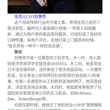
住范儿CEO刘羡然
这个闯进传统行业的不速之客，带领住范儿经历了
两次转型，最终切入家装细分领域——年轻人旧房翻
新，通过为用户提供高品质的服务，已经形成了良好的
口碑传播。有用户评价，在他们来上门服务的时候，
“就天然有一种不一样的亲近感”。
集结
刘羡然不是一位典型的工科学生。大一时，加入国
际经济学商学学生联合会(AIESEC)。大二时，他发觉自
己不适合做科研，当时参加了很多校园活动。一次偶然
机会，在分享会上听到师兄杜知恒(轻约会创始人)的故
事，杜是一名典型的从工科转到咨询的例子。他深受启
发，决定走咨询这条路。大四时，他如愿地争取到了在
国际知名管理咨询公司的实习机会，如McKinsey、
Bain、RolandBerger等。
也是在那时候，他结识了他的创业小伙伴“曾默翰和