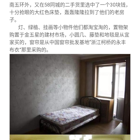
南五环外，又在58同城的二手货里选中了一个30块钱，
十分抢眼的大红色床垫，轰轰隆隆拉到了他们的老房
子。
灯、绿植、挂画等小物件他们都淘宝淘的，置物架
购置于金五星的建材市场，小圆几、藤垫和地毯是从宜
家买的，窗帘是从中国窗帘批发基地“浙江柯桥的永丰
布衣”那里采购的。