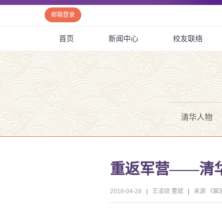
邮箱登录
首页
新闻中心
校友联络
清华人物
重返军营——清
2018-04-28
|
王凌硕 曹斌
|
来源 《解放