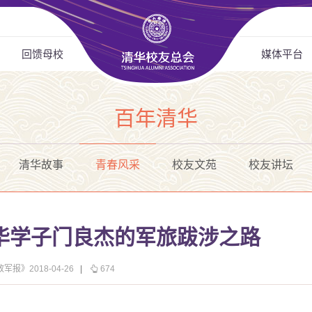
回馈母校
媒体平台
百年清华
清华故事
青春风采
校友文苑
校友讲坛
华学子门良杰的军旅跋涉之路
军报》2018-04-26
|
674