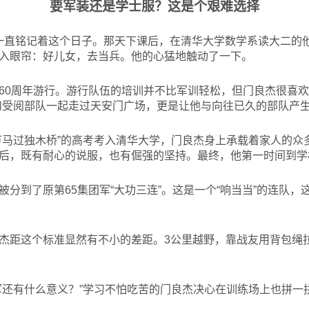
要军装还是学士服？这是个艰难选择
杰一直铭记着这个日子。那天下课后，在清华大学数学系读大二的
入眼帘：好儿女，去当兵。他的心猛地触动了一下。
60周年游行。游行队伍的培训并不比军训轻松，但门良杰很喜欢
和受阅部队一起走过天安门广场，更是让他与向往已久的部队产
万马过独木桥”的高考考入清华大学，门良杰身上承载着家人的众
后，既有耐心的说服，也有倔强的坚持。最终，他第一时间到学
分到了原第65集团军“大功三连”。这是一个“响当当”的连队，
杰距这个标准显然有不小的差距。3公里越野，靠战友用背包绳
军还有什么意义？”学习不怕吃苦的门良杰决心在训练场上也拼一