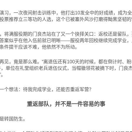
演习，一次夜间射击训练中，他打出10发全中的好成绩，成为
投票推荐立三等功的人选，这个已被塞外风沙打磨得黝黑坚韧的“
，将满服役期的门良杰站在了又一个抉择关口：返校还是留队，
答案似乎在他入伍前就已明晰——服役两年回校继续完成学业，
条件提干应该不难，他依然不为所动。
再见，竟是那么难。“离退伍还有100天的时候，都在倒计时、盼
午，单位在礼堂组织老兵退伍仪式，当帽徽领花被摘下时，门良杰
”。
一个想法：待我完成学业，还能否重返军营？
重返部队，并不是一件容易的事
是转国防生。