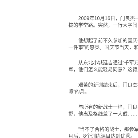
2009
年10月16日，门良
拔的学堂路。突然，一行大字闯
他想起了前不久参加的国庆
一件事”的感觉。国庆节当天，
从东北小城延吉通过“千军
军，他们怎么能轻易同意？这背
艰苦的新训结束后，门良杰被
呱”的兵。
与所有的新战士一样，门良
掷，他离及格线差了一大截……
“当不了合格的战士，那参
月后，8个训练课目达到优秀。