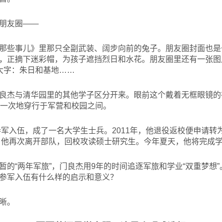
朋友圈——
那些事儿》里那只全副武装、阔步向前的兔子。朋友圈封面也是
，正摘下迷彩帽，为孩子遮挡烈日和水花。朋友圈里还有一张图
大字：朱日和基地……
良杰与清华园里的其他学子区分开来。眼前这个戴着无框眼镜的
又一次地穿行于军营和校园之间。
军入伍，成了一名大学生士兵。2011年，他退役返校便申请转
年，他再次离开部队，回校攻读硕士研究生。今年夏天，他将完成
暂的“两年军旅”，门良杰用9年的时间追逐军旅和学业“双重梦想
参军入伍有什么样的启示和意义？
晰。