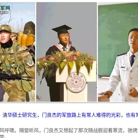
、清华硕士研究生，门良杰的军旅路上有常人难得的光彩，也有
风呼啸。隔窗听风，门良杰又想起了那次随战舰迎着寒流，驰骋
营。