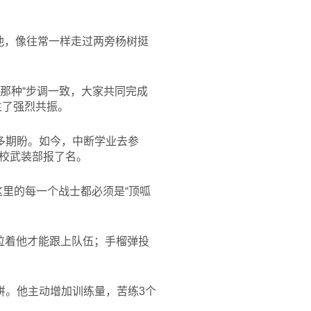
他，像往常一样走过两旁杨树挺
那种“步调一致，大家共同完成
生了强烈共振。
多期盼。如今，中断学业去参
校武装部报了名。
这里的每一个战士都必须是“顶呱
拉着他才能跟上队伍；手榴弹投
拼。他主动增加训练量，苦练3个