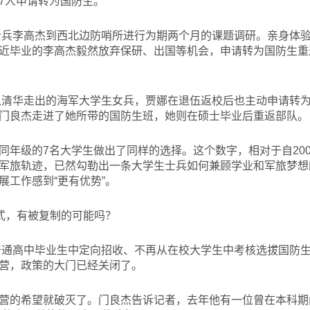
7人申请转为国防生。
士兵李高杰到西北边防哨所进行为期两个月的课题调研。亲身体
近毕业的李高杰毅然放弃保研、出国等机会，申请转为国防生重
位从清华走出的海军大学生女兵，贾娜在退伍返校后也主动申请转
门良杰走进了她所带的国防生班，她则在硕士毕业后重返部队。
同年级的7名大学生做出了同样的选择。这个数字，相对于自200
军旅轨迹，已然勾勒出一条大学生士兵如何兼顾学业和军旅梦想
展工作感到“更有优势”。
模式，有被复制的可能吗？
从普通高中毕业生中定向招收、不再从在校大学生中考核选拔国防
营，政策的大门已经关闭了。
营的希望就破灭了。门良杰告诉记者，去年他有一位曾在本科期