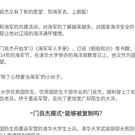
良杰又有了新的愿望：到海军去，上舰艇！
和海军的共建活动，对海军的了解越来越多，对国家海洋安全的认
是让他对辽阔的海洋满怀憧憬。
门良杰开始学习《海军军人手册》，订阅《舰船知识》等书籍；
014年的海军节，在清华大学举办的海洋观教育日上，他又作为
望。
“铁了心想要当海军”的小伙子。
华大学优秀国防生、优秀国防生干部毕业的门良杰，顺利穿上了
伍老兵，终于重返军营，走向了更加宽广却陌生的大洋。
“门良杰模式”能够被复制吗？
国防生而重返军营的清华大学生士兵。清华大学武装部部长熊剑平