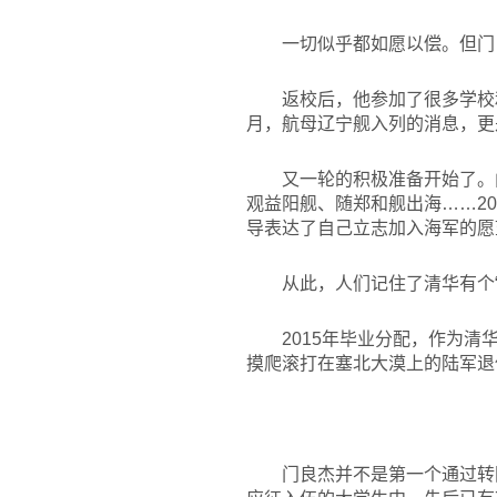
一切似乎都如愿以偿。但门
返校后，他参加了很多学校
月，航母辽宁舰入列的消息，更
又一轮的积极准备开始了。
观益阳舰、随郑和舰出海……2
导表达了自己立志加入海军的愿
从此，人们记住了清华有个
2015
年毕业分配，作为清
摸爬滚打在塞北大漠上的陆军退
门良杰并不是第一个通过转