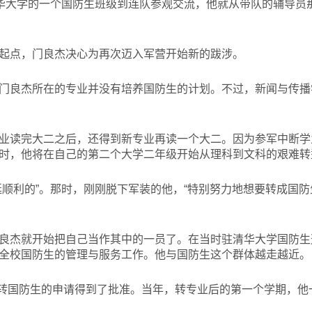
清华大学的一个国防生班级到连队参观交流，他就从带队的辅导员
起点，门良杰决心为再次迈入军营开始新的跋涉。
门良杰所在的专业并没有培养国防生的计划。不过，新闻与传播
业读完大二之后，还得到新专业再读一个大二。因为参军中断学
时，他将在自己的第二个大学二年级开始从理科到文科的艰难转
挺顺利的”。那时，刚刚脱下军装的他，“特别努力地想要转成国
良杰就开始把自己当作其中的一员了。在当时驻清华大学国防生
全校国防生的管理与服务工作。他与国防生这个群体越走越近。
和转国防生的申请得到了批准。当年，转专业后的第一个学期，他