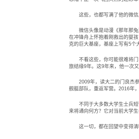
这些，也都写满了他的微信
微信头像是动漫《那年那兔
在冲锋舟上怀抱着刚救出的婴孩
克的巨大基座，基座上写有5个
不看这些，你可能很难将门
旅结缘9年。这9年来，他一次
2009
年，读大二的门良杰参
舰艇部队，重返军营。2016
不同于大多数大学生士兵短
来将通向何方？它对当前大学生
这一切，都在回望中变得清