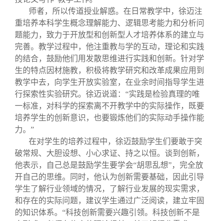
师者，所以传道授业解惑。在日常教学中，徐迈注
重培养本科学生概念理解能力、逻辑思考能力和分析问
题能力，致力于开放型和创新型人才培养体系的建立与
完善。教学过程中，他注重教与学的互动，理论和实践
的结合，鼓励他们用发散思维进行实践和创新。针对学
生的特点因材施教，积极将教学研究和改革成果应用到
教学中去，向学生开放实验室，在业余时间指导学生进
行探索性实验研究。徐迈说道：“实践是检验真理的唯
一标准，对科学的探索离不开教学中的实际操作，既要
培养学生的创新意识，也要锻炼他们的实际动手操作能
力。”
在对学生的培养过程中，徐迈鼓励学生们要敢于突
破常规、大胆设想、小心求证、持之以恒。谈到创新，
他表示，自己总是鼓励学生要学会“胡思乱想”，完全放
开自己的思维。同时，他认为创新需要基础，因此引导
学生了解行业领域的情况，了解行业发展的现实需求，
和存在的实际问题，建议学生通过广泛阅读，建立牢固
的知识体系。“科技创新需要兴趣引领。科技创新不是