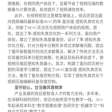
颈难题，在相同用户体验下，显著节省了视频压缩的数
据量与计算资源，有效提升了视频通信效率。
此外，在视频视觉注意模型基础上，徐迈还提出面
向视频编码最新标准
的率
复杂度
感知失真优化方
HEVC
-
-
法，突破了
无法优化视频用户体验的局限。首
HEVC
先，提出了率
感知失真优化的一系列方法，面向用户
-
体验，建立了感知失真度量准则，设计了率
感知失真
-
优化方程，针对方程中分数阶多项式求解难问题，提出
了循环泰勒展开的闭式求解算法，解决了传统方法无法
实现最优码率分配的难题，在满足目标码率前提下，使
视频压缩后感知失真最小。其次，构建了面向四叉树分
割的深度学习模型，提出了
复杂度
感知失真优化
HEVC
-
方法，推导了复杂度控制方程，实现了感知失真优化下
视频压缩编解码复杂度控制。
坚守初心，甘当春风育桃李
产业发展的背后是智造人才的智力支持。多年来，
在深耕科研的同时，徐迈也始终坚守在教学一线。
2013
年起承担本科生“数字图像处理”及研究生“机器学习”“科
技论文写作”教学工作。