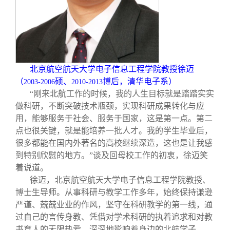
关闭
信息化服务
总会简介
三创大赛
会长致辞
实用信息
总会章程
北京航空航天大学电子信息工程学院教授徐迈
（
硕、
博后，清华电子系）
2003-2006
2010-2013
“刚来北航工作的时候，我的人生目标就是踏踏实实
理事会名单
做科研，不断突破技术瓶颈，实现科研成果转化与应
用，能够服务于社会、服务于国家，这是第一点。第二
制度法规
点也很关键，就是能培养一批人才。我的学生毕业后，
很多都能在国内外著名的高校继续深造，这也是让我感
到特别欣慰的地方。”谈及回母校工作的初衷，徐迈笑
联系我们
着说道。
徐迈，北京航空航天大学电子信息工程学院教授、
博士生导师。从事科研与教学工作多年，始终保持谦逊
严谨、兢兢业业的作风，坚守在科研教学的第一线，通
过自己的言传身教、凭借对学术科研的执着追求和对教
书育人的无限热爱，深深地影响着身边的北航学子。