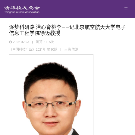
兴趣群体
捐赠方法
我要订阅
清华故事
西南联大校友会
义工计划
新媒体平台
青春风采
逐梦科研路 潜心育桃李——记北京航空航天大学电子
信息工程学院徐迈教授
2022-02-23
|
浏览
5115
次
校友文苑
《中国科技产业》2021年 第10期
|
王艳 陈浩
校友讲坛
校友视界
校友服务
校友总会
终身学习