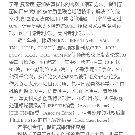
了率
复杂度
感知失真优化的视频压缩新方法，提出了
-
-
面向用户感知的多帧质量联合增强技术，解决了传统
率
失真理论无法优化用户体验的难题，码率节省超过
-
，计算复杂度下降超过
。授权国家发明专利
60%
50%
16
项、
国际专利
项，美国专利
项……
PCT
2
1
近五年来，徐迈在
、
、
、
、
IJCV
IEEE TPAMI
JSAC
TIP
、
、
等国际顶级期刊及
、
、
TMI
JSTSP
TCSVT
CVPR
ICCV
、
、
、
等顶级会议上发表论文
ECCV
AAAI
DCC
ACM MM
100
余篇（均为
检索），其中
检索
篇（
区
SCI/EI
SCI
60+
JCR1
篇，
期刊论文
篇），谷歌引用
千余次，
50+
IEEE
40+
3
SCI
他引千余次，多篇论文入选
高被引论文
热点论文。
ESI
/
作为负责人承担项目
余项，包括国家自然科学基金首
10
批原创探索项目、优青项目、
项面上项目、青年项
2
目，军委科技委创新特区项目、
项目
项。担任图像
863
3
处理领域顶级期刊
编委（
）、
IEEE TIP
Associate Editor
编委（
）、信号处理领域权威期
IEEE TMM
Associate Editor
刊
的首席客座编委（
）。
IEEE J-STSP
Lead Guest Editor
产学研合作，促进成果转化应用
科技成果是国家科技创新的重要推动力量，也是国