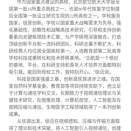
作为国家重点建设的高校，北京航空航天大学是全
国第一批
所重点高校之一，也是
年代恢复学位制度
16
80
后全国第一批设立研究生院的
所高校之一。学校服务
22
国家，锐意创新。学校以国家重大战略需求为先导，强
化基础性、前瞻性和战略高技术研究，引导和支持创新
要素向关键瓶颈技术汇聚、与产学研用深度融合，打造
顶级创新平台和一流科研团队，科研总量不断扩大，科
研经费人均位居全国高校第一，入选教育部第二批高等
学校科技成果转化和技术转移基地。“北航是一个很好
的基地、平台，在科研支持和青年人才培养方面都特别
吸引我。能回到母校工作，我特别开心。”徐迈说。
科技是国家强盛之基，创新是民族进步之魂。在国
家自然科学基金委、教育部等项目持续资助下，他立足
于计算与通信学科交叉，长期致力于视频通信理论与关
键技术研究，在图像处理、计算机视觉，人工智能及在
视频压缩与通信、生物医学工程领域取得了一系列创新
成果。
从信源出发，徐迈在视频感知、压缩与传输方面取
得了理论和技术突破，将人工智能引入视频通信，创建