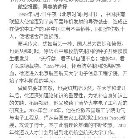
航空报国，青春的选择
1999
年
月
日午夜（北京时间
月
日），中国驻南
5
7
5
8
联盟大使馆遭到了美军轰炸机发射的导弹袭击，造成正
在使馆中工作的
名中国记者不幸牺牲，同时炸伤数十
3
人，使馆馆舍严重损毁。
噩耗传来，犹如当头一棒，国人甚为震惊和愤慨。
也是从那时起，徐迈心中那枚航空报国的种子开始慢慢
生根发芽……“天行健，君子以自强不息；地势坤，君
子以厚德载物。”
年
月，怀着航空报国的满腔热
1999
9
血，徐迈进入北京航空航天大学电子信息工程学院，开
始了本科阶段的学习。
做研究要知其然，也要知其所以然。在大学积淀几
年后，徐迈深知理论知识的重要性，为填补自身知识上
的欠缺，拓展视野，他又攻读了清华大学电子工程系的
研究生。
年至
年，他在伦敦帝国理工学院电气
2006
2010
与电子工程系，师从英国皇家工程院院士
教
Maria Petrou
授，攻读了博士。基于此前理论基础的不断积累，
2013
年徐迈以人才计划引进到北京航空航天大学工作。