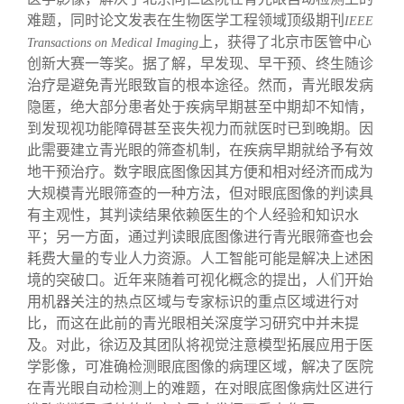
难题，同时论文发表在生物医学工程领域顶级期刊
IEEE
上，获得了北京市医管中心
Transactions on Medical Imaging
创新大赛一等奖。据了解，早发现、早干预、终生随诊
治疗是避免青光眼致盲的根本途径。然而，青光眼发病
隐匿，绝大部分患者处于疾病早期甚至中期却不知情，
到发现视功能障碍甚至丧失视力而就医时已到晚期。因
此需要建立青光眼的筛查机制，在疾病早期就给予有效
地干预治疗。数字眼底图像因其方便和相对经济而成为
大规模青光眼筛查的一种方法，但对眼底图像的判读具
有主观性，其判读结果依赖医生的个人经验和知识水
平；另一方面，通过判读眼底图像进行青光眼筛查也会
耗费大量的专业人力资源。人工智能可能是解决上述困
境的突破口。近年来随着可视化概念的提出，人们开始
用机器关注的热点区域与专家标识的重点区域进行对
比，而这在此前的青光眼相关深度学习研究中并未提
及。对此，徐迈及其团队将视觉注意模型拓展应用于医
学影像，可准确检测眼底图像的病理区域，解决了医院
在青光眼自动检测上的难题，在对眼底图像病灶区进行