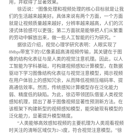
用，并取得了显著效果。
徐迈说：“图像处理和视频处理的核心目标就是让我
们的生活越来越美好。具体来说有两个方面，一个方面
就是让视频质量越来越好，分辨率越来越高，人们的沉
浸式体验感可以更强；第二方面就是能够把人们从繁重
的劳动中解放出来，做一些人工智能的行为研究。”
据徐迈介绍，视觉心理学研究表明：人眼实现了
带宽下的
亿像素超高清视频传输，其关键在于图
8Mbps
5
像的结构化表征与是人类的视觉注意机理。因此，以人
工智能为学科基础，可构建视频感知计算模型，在数据
驱动下学习图像结构化表征与视觉注意模型，揭示视频
在用户体验上的感知冗余，从而降低视频压缩码率、提
高通信效率。然而，传统感知计算模型存在泛化能力
弱、精度低的缺陷。为此，徐迈带领团队借鉴人类视觉
感知机理，提出了基于图像视频显著性预测新方法。在
该框架下构建新型的视频感知模型，能突破现有模型的
泛化能力，显著提升模型精度。
“人类能够高效感知视频的主要机理为人类观看视频
时关注的清晰区域仅为
度，符合视觉注意模型。”徐
2~3