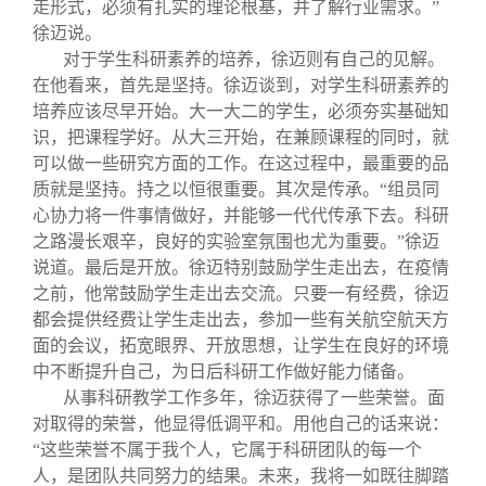
走形式，必须有扎实的理论根基，并了解行业需求。”
徐迈说。
对于学生科研素养的培养，徐迈则有自己的见解。
在他看来，首先是坚持。徐迈谈到，对学生科研素养的
培养应该尽早开始。大一大二的学生，必须夯实基础知
识，把课程学好。从大三开始，在兼顾课程的同时，就
可以做一些研究方面的工作。在这过程中，最重要的品
质就是坚持。持之以恒很重要。其次是传承。“组员同
心协力将一件事情做好，并能够一代代传承下去。科研
之路漫长艰辛，良好的实验室氛围也尤为重要。”徐迈
说道。最后是开放。徐迈特别鼓励学生走出去，在疫情
之前，他常鼓励学生走出去交流。只要一有经费，徐迈
都会提供经费让学生走出去，参加一些有关航空航天方
面的会议，拓宽眼界、开放思想，让学生在良好的环境
中不断提升自己，为日后科研工作做好能力储备。
从事科研教学工作多年，徐迈获得了一些荣誉。面
对取得的荣誉，他显得低调平和。用他自己的话来说：
“这些荣誉不属于我个人，它属于科研团队的每一个
人，是团队共同努力的结果。未来，我将一如既往脚踏