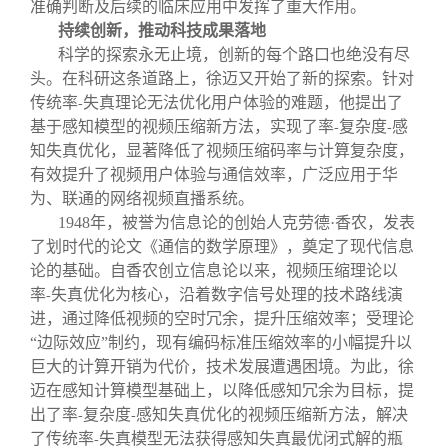
准确判断及后续的临床应用中发挥了重大作用。
持续创新，推动科技成果落地
科学的探索永无止境，创新的每个路口也绝没有尽
头。在科研这条道路上，徐迈又开始了新的探索。针对
传统率
失真理论无法优化用户体验的难题，他提出了
-
基于感知模型的视频压缩新方法，实现了率
复杂度
感
-
-
知失真优化，显著降低了视频压缩码率与计算复杂度，
有效提升了视频用户体验与通信效率，广泛应用于华
为、联通的网络视频直播系统。
1948
年，被誉为信息论的创始人克劳德·香农，发表
了划时代的论文《通信的数学原理》，奠定了现代信息
论的基础。自香农创立信息论以来，视频压缩理论以
率
失真优化为核心，沿着数字信号处理的技术路线演
-
进，通过降低视频的空时冗余，提升压缩效率；受理论
“边际效应”制约，现有编码标准压缩效率的小幅提升以
巨大的计算开销为代价，技术发展遭遇困境。为此，徐
迈在感知计算模型基础上，以降低感知冗余为目标，提
出了率
复杂度
感知失真优化的视频压缩新方法，解决
-
-
了传统率
失真模型无法获得感知失真最优闭式解的瓶
-