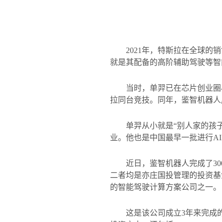
2021
年，特斯拉在全球的销
就是其配备的高阶辅助驾驶等智
当时，单羿已在芯片创业圈
拉同台竞技。同年，鉴智机器人
单羿从小就是“别人家的孩
业。他也是中国最早一批进行
AI
近日，鉴智机器人完成了
30
二者均是亦庄国投管理的投资基
的智能驾驶计算方案公司之一。
这是该公司成立
3
年来完成