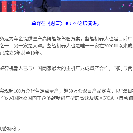
单羿在《财富》
40U40
论坛演讲。
务是为车企提供量产高阶智能驾驶方案，鉴智机器人也是目前中
之一，另一家是大疆。鉴智机器人也是唯一一家在
2020
年以来成
已成立
5
年甚至
10
年。
鉴智机器人已与中国两家最大的主机厂达成量产合作，同时与两
实现超
100
万套智驾定点量产，超
50
万套双目产品定点，以
“
双目
了多家国际及国内车企多款畅销车型的高速及城区
NOA
（自动辅
切的起源。