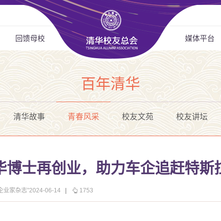
回馈母校
媒体平台
百年清华
清华故事
青春风采
校友文苑
校友讲坛
清华博士再创业，助力车企追赶特斯
业家杂志”2024-06-14
|
1753