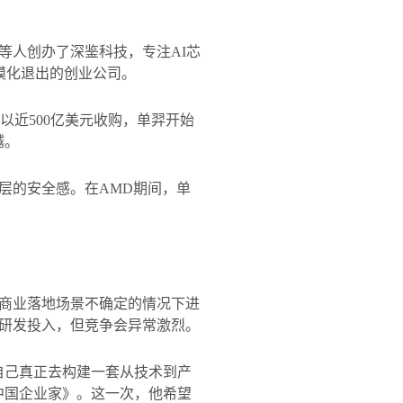
等人创办了深鉴科技，专注
AI
芯
模化退出的创业公司。
以近
500
亿美元收购，单羿开始
越。
层的安全感。在
AMD
期间，单
商业落地场景不确定的情况下进
研发投入，但竞争会异常激烈。
自己真正去构建一套从技术到产
中国企业家》。这一次，他希望