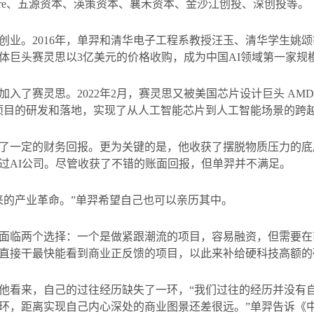
re
、五源资本、渶策资本、襄禾资本、金沙江创投、深创投等。
创业。
2016
年，单羿和清华电子工程系教授汪玉、清华学生姚颂
体巨头赛灵思以
3
亿美元的价格收购，成为中国
AI
领域第一家规
加入了赛灵思。
2022
年
2
月，赛灵思又被美国芯片设计巨头
AMD
项目的研发和落地，实现了从人工智能芯片到人工智能场景的跨
了一定的财务回报。更为关键的是，他收获了摆脱物质压力的底
过
AI
公司。尽管收获了不错的账面回报，但单羿并不满足。
来的产业革命。”单羿希望自己也可以亲历其中。
面临两个选择：一个是做紧跟潮流的项目，容易融资，但需要在
直接干最快能看到商业正反馈的项目，以此来补给硬科技高额的
他看来，自己的过往经历缺失了一环，“我们过往的经历并没有
环，距离实现自己内心深处的商业图景还差很远。”单羿告诉《