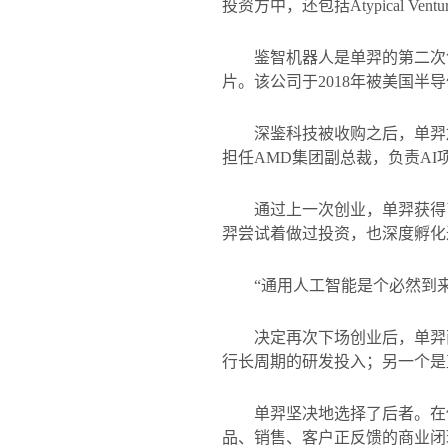
投资方中，还包括
Atypical Ventu
鉴智机器人是单羿的第二次
片。该公司于
2018
年被美国半导
深鉴科技被收购之后，单羿
担任
AMD
集团副总裁，负责
AI
通过上一次创业，单羿获得
羿尝试着做过投资，也深度孵化
“通用人工智能是个必然到
决定再次下场创业后，单羿
行长周期的研发投入；另一个是
单羿坚决地选择了后者。在
品、销售、客户正反馈的商业闭