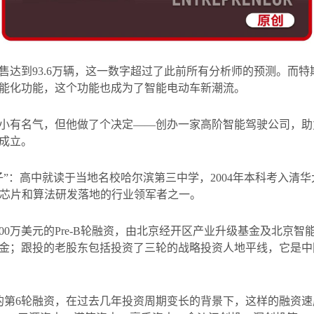
售达到
93.6
万辆，这一数字超过了此前所有分析师的预测。而特
能化功能，这个功能也成为了智能电动车新潮流。
小有名气，但他做了个决定——创办一家高阶智能驾驶公司，助
成立。
子”：高中就读于当地名校哈尔滨第三中学，
2004
年本科考入清华
芯片和算法研发落地的行业领军者之一。
00
万美元的
Pre-B
轮融资，由北京经开区产业升级基金及北京智
金；跟投的老股东包括投资了三轮的战略投资人地平线，它是中
的第
6
轮融资，在过去几年投资周期变长的背景下，这样的融资速