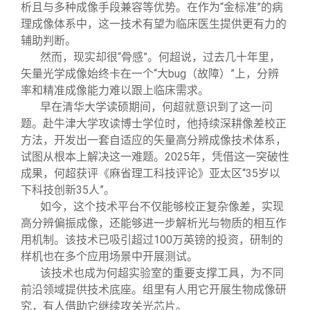
析且与多种成像手段兼容等优势。在作为“金标准”的病
理成像体系中，这一技术有望为临床医生提供更有力的
辅助判断。
然而，现实却很“骨感”。何超说，过去几十年里，
矢量光学成像始终卡在一个“大bug（故障）”上，分辨
率和精准成像能力难以跟上临床需求。
早在清华大学读硕期间，何超就意识到了这一问
题。赴牛津大学攻读博士学位时，他持续深耕像差校正
方法，开发出一套自适应的矢量高分辨成像技术体系，
试图从根本上解决这一难题。2025年，凭借这一突破性
成果，何超获评《麻省理工科技评论》亚太区“35岁以
下科技创新35人”。
如今，这个技术平台不仅能够校正复杂像差，实现
高分辨偏振成像，还能够进一步解析光与物质的相互作
用机制。该技术已吸引超过100万英镑的投资，研制的
样机也在多个应用场景中开展测试。
该技术也成为何超实验室的重要支撑工具，为不同
前沿领域提供技术底座。组里有人用它开展生物成像研
究，有人借助它继续攻关光芯片。