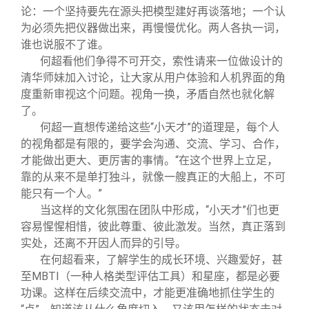
论：一个坚持要先在源头把模型建好再谈落地；一个认
为必须先把仪器做出来，再慢慢优化。两人各执一词，
谁也说服不了谁。
何超看他们争得不可开交，索性请来一位做设计的
清华师妹加入讨论，让大家从用户体验和人机界面的角
度重新审视这个问题。视角一换，矛盾自然也就化解
了。
何超一直想传递给这些“小天才”的道理是，每个人
的视角都是有限的，要学会沟通、交流、学习、合作，
才能做出更大、更厉害的事情。“在这个世界上立足，
靠的从来不是单打独斗，就像一艘真正的大船上，不可
能只有一个人。”
当这样的文化氛围在团队中形成，“小天才”们也更
容易惺惺相惜，彼此尊重、彼此激发。当然，真正落到
实处，还离不开因人而异的引导。
在何超看来，了解学生的成长环境、兴趣爱好，甚
至MBTI（一种人格类型评估工具）和星座，都是必要
功课。这样在后续交流中，才能更准确地抓住学生的