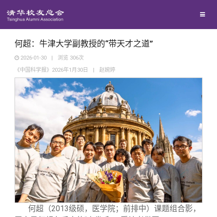
兴趣群体
捐赠方法
我要订阅
清华故事
西南联大校友会
义工计划
新媒体平台
青春风采
何超：牛津大学副教授的“带天才之道”
2026-01-30
|
浏览
306
次
《中国科学报》2026年1月30日
|
赵婉婷
校友文苑
校友讲坛
校友视界
校友服务
校友总会
终身学习
何超（2013级硕，医学院；前排中）课题组合影，