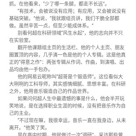
抓。在他看来，“少了哪一条腿，都走不长远”。
“有技术，会被说没有应用；有应用，又会被说没有
基础突破。”他说，“我就跟组员讲，我们干脆全部都
做。虽然辛苦一点，但至少能成体系。”
别看何超在科研领域“风生水起”，他的志向并不只
在实验室。
翻开他课题组主页的生活栏、他的个人主页、朋友
圈置顶的内容，几乎清一色是他的个人专辑。这是他真
正的“得意之作”：两张专辑从作词、作曲，到演唱、出
品均由他一手包办。
他的网易云昵称叫“超哥是个锻造师”。这位看似大
大咧咧的工科导师，其实感情细腻、思想丰富。在科研
之外，他用音乐锻造自己的作品世界。
如果问何超人生中最遗憾的事是什么，他会半开玩
笑地说，是在选择职业生涯的时候，没有把音乐作为自
己的主业。
“不过现在嘛，我很幸运，音乐一直在我身边，从未
离开。”他笑了笑。
早在高中时期，他就做过一次“调研”，采访那些曾