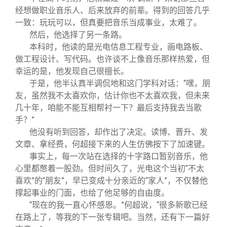
经想做职业音乐人、后来放弃的前辈。得到的回答几乎
一致：玩玩可以，但真要把音乐当成事业，太难了。
然后，他选择了另一条路。
本科时，他读的是光电信息工程专业，画电路板、
做工程设计、写代码。也许谈不上像音乐那样热爱，但
幸运的是，他发现自己很擅长。
于是，他半认真半调侃地和这门学科对话：“嘿，朋
友，虽然我不太喜欢你，估计你也不太喜欢我，但未来
几十年，咱能不能互相帮衬一下？最后支持我去当歌
手？”
他没有听到回答，却作出了决定。读博、晋升、发
文章、拿经费，何超接下来的人生仿佛按下了加速键。
事实上，每一次站在选择的十字路口暂别音乐，他
心里都憋着一股劲。但时间久了，光电这个当初“不太
喜欢”的“朋友”，早已变成十分亲近的“家人”，不仅替他
撑起事业的门面，也给了他足够的自由度。
“现在的我一直心怀感恩。”何超说，“很多新歌已经
在路上了，等我的下一张专辑吧。当然，还有下一篇好