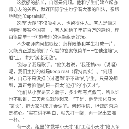
这艘船的船长，自然是何超。他和学生们建立起亦
师亦友的关系，就连国际学生也学着大家的叫法，亲切
地喊他“Captain超”。
这艘“大船”不仅吸引人，也留得住人。有人是匈牙
利物理奥赛全国第一，有人回绝了年薪百万的邀约，理
由很简单——何超老师的课题组更好玩。
不少老师向何超取经：怎样既能和学生打成一片，
又能真正激励他们？何超的答案很简单——在他这艘“大
船”上，讲究“诚者无敌”。
“别忘了我是歌手。”他笑着说，“我还搞rap（说唱）
呢，我们主打的就是keep real（保持真实）。”何超
说，自己不是没担心过遇到“带不动”的学生，只是没想
到，真正考验他的是一群太“能打”的“小天才”。
“他们从小就是天之骄子，多少都有点傲气，所以谁
也不服谁，三天两头就吵起来。”于是，他常常化身大
“家长”，把大家叫来开会调解。何超相信，坦诚的沟通
是核心。“实在讲不明白，就先打一架，再一起出去喝
一杯。”
有一次，组里的“数学小天才”和“工程小天才”陷入争