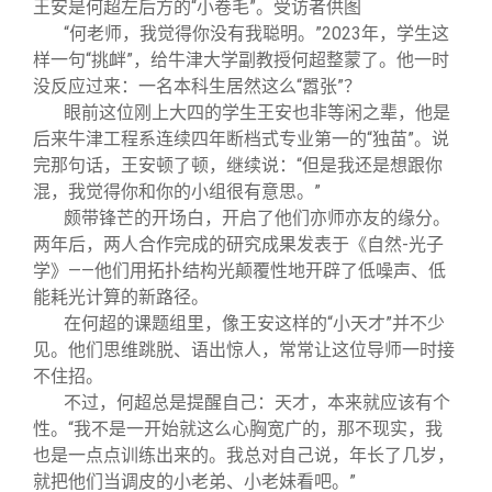
关闭
信息化服务
总会简介
王安是何超左后方的“小卷毛”。受访者供图
“何老师，我觉得你没有我聪明。”2023年，学生这
样一句“挑衅”，给牛津大学副教授何超整蒙了。他一时
三创大赛
会长致辞
没反应过来：一名本科生居然这么“嚣张”？
眼前这位刚上大四的学生王安也非等闲之辈，他是
后来牛津工程系连续四年断档式专业第一的“独苗”。说
实用信息
总会章程
完那句话，王安顿了顿，继续说：“但是我还是想跟你
混，我觉得你和你的小组很有意思。”
理事会名单
颇带锋芒的开场白，开启了他们亦师亦友的缘分。
两年后，两人合作完成的研究成果发表于《自然-光子
学》——他们用拓扑结构光颠覆性地开辟了低噪声、低
制度法规
能耗光计算的新路径。
在何超的课题组里，像王安这样的“小天才”并不少
联系我们
见。他们思维跳脱、语出惊人，常常让这位导师一时接
不住招。
不过，何超总是提醒自己：天才，本来就应该有个
性。“我不是一开始就这么心胸宽广的，那不现实，我
也是一点点训练出来的。我总对自己说，年长了几岁，
就把他们当调皮的小老弟、小老妹看吧。”