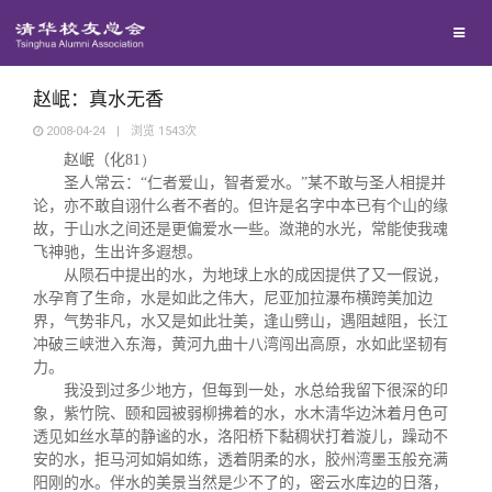
兴趣群体
捐赠方法
我要订阅
清华故事
西南联大校友会
义工计划
新媒体平台
青春风采
赵岷：真水无香
2008-04-24
|
浏览
1543
次
赵岷（化
81）
校友文苑
圣人常云：“仁者爱山，智者爱水。”某不敢与圣人相提并
论，亦不敢自诩什么者不者的。但许是名字中本已有个山的缘
校友讲坛
故，于山水之间还是更偏爱水一些。潋滟的水光，常能使我魂
飞神驰，生出许多遐想。
从陨石中提出的水，为地球上水的成因提供了又一假说，
校友视界
水孕育了生命，水是如此之伟大，尼亚加拉瀑布横跨美加边
界，气势非凡，水又是如此壮美，逢山劈山，遇阻越阻，长江
冲破三峡泄入东海，黄河九曲十八湾闯出高原，水如此坚韧有
校友服务
力。
我没到过多少地方，但每到一处，水总给我留下很深的印
象，紫竹院、颐和园被弱柳拂着的水，水木清华边沐着月色可
校友总会
终身学习
透见如丝水草的静谧的水，洛阳桥下黏稠状打着漩儿，躁动不
安的水，拒马河如娟如练，透着阴柔的水，胶州湾墨玉般充满
阳刚的水。伴水的美景当然是少不了的，密云水库边的日落，