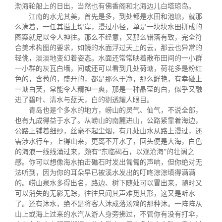
关闭
信息化服务
总会简介
渤海轮船上的日出，当然也有佛香阁和北海边儿白塔琼岛。
江南的水尤其美，首先是多，到处都是水田和池塘，就那
么满着，一任其溢上堤岸，漫过小径，单是一块块水田拼成的
三创大赛
会长致辞
图案就足以令人神往。那么不经意，又那么错落有致，完全符
合美术构图的要求，如镜的水面浮过天上的云，那云也异常的
轻佻，淡淡地变幻着姿态。水面还常常映着散布田间的一小群
实用信息
总会章程
一小群的灰瓦白墙，间或还可以看到几处荷塘，荷花多是粉红
色的，含苞的，盛开的，都是那么干净，那么鲜艳，有幸碰上
一塘白芙，常能令人精神一爽，那是一种晶莹的白，似乎又融
理事会名单
进了碧叶、清水与蓝天，白的剔透耀人眼目。
青岛也是个多水的地方，崂山的灵气、仙气，不说全部，
也有九成得益于水了。从崂山的南麓进山，公路紧靠着海边，
制度法规
公路上铺着细纱，丝毫不起尘烟，有几处山水从路上漫过，还
需涉水行车，上得山来，更离不开水了，回头便是大海，白色
的海浪一线线涌过来，颇有“东临碣石，以观沧海”的壮阔之
联系我们
感。你可以想像海水拍击礁石时发出匍匐的声响，但你绝对无
法听到，因为你的耳朵早已被溪水发出的叮咚淙淙填得满满
的。崂山泉水多得出名，路边、树下随处可以冒出来，随时又
可以消失的无影无踪，往往只闻其声难觅其形，这又是听水
了。还有沐水，绝不是将客人沐成落汤鸡的那种沐。一阵阵从
山上或海上过来的水汽从游人身旁拂过，不管你有没有打伞，