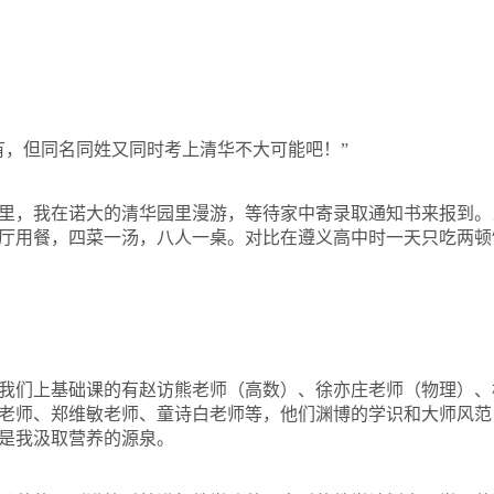
有，但同名同姓又同时考上清华不大可能吧！”
里，我在诺大的清华园里漫游，等待家中寄录取通知书来报到。
厅用餐，四菜一汤，八人一桌。对比在遵义高中时一天只吃两顿
我们上基础课的有
赵访熊
老师（高数）、
徐亦庄
老师（物理）、
老师、
郑维敏
老师、
童诗白
老师等，他们渊博的学识和大师风范
是我汲取营养的源泉。