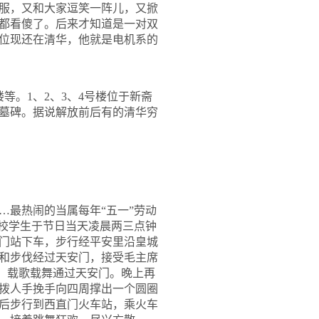
服，又和大家逗笑一阵儿，又掀
都看傻了。后来才知道是一对双
位现还在清华，他就是电机系的
楼等。
1
、
2
、
3
、
4
号楼位于新斋
墓碑。据说解放前后有的清华穷
…最热闹的当属每年“五一”劳动
全校学生于节日当天凌晨两三点钟
门站下车，步行经平安里沿皇城
和步伐经过天安门，接受毛主席
装，载歌载舞通过天安门。晚上再
拨人手挽手向四周撑出一个圆圈
后步行到西直门火车站，乘火车