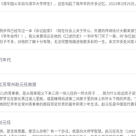
清华园火车站与清华大学师生》，这些勾起了我早年的许多记忆。2023年3月25日，
杨步伟已经写过一本《杂记赵家》（现在社会上关于外公、外婆的传闻估计大都来源
《早年自传》）。我父亲黄培云在他的《口述历史》一书中专门写了一章，叫“杂忆赵
日子不多，对他的了解十分有限，无法完整地描述他那多彩的一生。本文中多处对家人及
的年代
江苏常州赵元任故居
间儿的青果巷，是从我曾祖父下来三房一块儿住的一所大房子……我为什么给这房子
梦梦见在那长黑过道儿里跑，或是睡得后进第二间屋子里的床上听外头下雨的声音。
地回忆早年在常州青果巷的那段弥足珍贵的童年和青少年生活。赵元任是中国现代著名的
赵元任
明，甚至很愚蠢，那怎么办呢？有一个办法，就是向大师学智慧。赵元任先生（1892