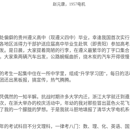
赵元康，
1957
电机
处偏僻的贵州遵义高中（现遵义四中）毕业，幸逢我国首次实行
各地区派得力干部护送应届高中毕业生赴筑（即贵阳）参加高考
发。是日晨，大家提着简陋的行李，在遵义最繁华的丁字口集合
。大家乘两辆汽车出发，公路蜿蜒曲折，烧木炭的汽车开得很慢
的考生一起集中住在一所中学里，组成“升学学习团”，每日的
团还出黑板报，搞宣传，热气腾腾。
凭偶然的一知半解。抗战时期许多大学内迁，浙江大学就迁到遵
次，在浙大举办的校庆活动中，年幼的我对那些冒出蓝色火花飞
了我的一个朦胧的梦想。于是我就斗胆地填报了清华大学电机系
年的考试科目不分文理科，一律考八门：数、理、化、英语、国