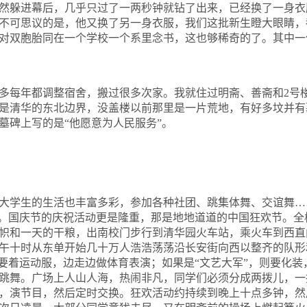
然躲进幕后，几乎只过了一两秒钟就钻了出来，已经换了一身衣
不可思议的是，他又换了另一身衣服，我们这批新生瞪大眼睛，
对双胞胎同在一个学校一个系里念书，这也够稀奇的了。其中一
多每年都调整宿舍，搬过很多次家。我就住过明斋、善斋和
2
号
是清华的东北边界，没盖楼以前那里是一片荒地，有好多坟并有
墓碑上写的是
“
他愿意为人民服务
”
。
大学生的生活也丰富多彩，参加各种社团、跳集体舞、交谊舞…
了。国庆节的庆祝活动更是隆重，那是地地道道的中国狂欢节。
帜和一天的干粮，出南校门步行到清华园火车站，乘火车到西直
午十时从东单开始几十万人浩浩荡荡沿长安街向西以整齐的队形
就要着运动服，边走边做体育表演；如果是“文艺大军”，则要化
跳舞。广场上人山人海，热闹非凡，同学们必须分成两拨儿，一
，演节目，然后定时交换。狂欢活动约持续到晚上十点多钟，然