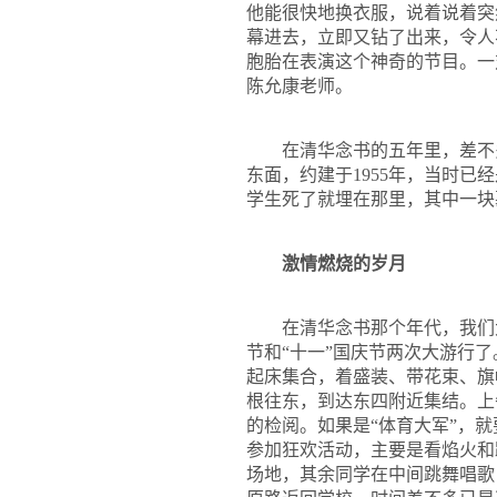
他能很快地换衣服，说着说着突
幕进去，立即又钻了出来，令人
胞胎在表演这个神奇的节目。一
陈允康
老师。
在清华念书的五年里，差不
东面，约建于
1955
年，当时已经
学生死了就埋在那里，其中一块
激情燃烧的岁月
在清华念书那个年代，我们
节和“十一”国庆节两次大游行
起床集合，着盛装、带花束、旗
根往东，到达东四附近集结。上
的检阅。如果是“体育大军”，
参加狂欢活动，主要是看焰火和
场地，其余同学在中间跳舞唱歌