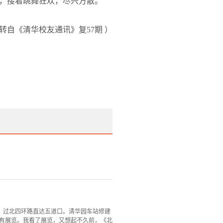
，接着跳舞狂欢，尽兴方散。
转自《清华校友通讯》复
57
期 ）
，过北四环路直达五道口。清华园车站修建
还有展览。我看了展览，又想起不久前，《北