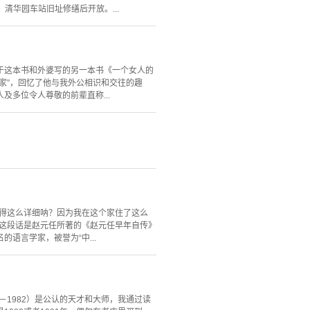
清华园车站旧址修缮后开放。...
于这本书和外婆写的另一本书《一个女人的
家”，回忆了他与我外公相识和交往的趣
多位令人尊敬的前辈直称...
说得这么详细呐？因为我在这个家住了这么
”这段话是赵元任所著的《赵元任早年自传》
语言学家，被誉为“中...
－1982）是公认的天才和大师，我通过读