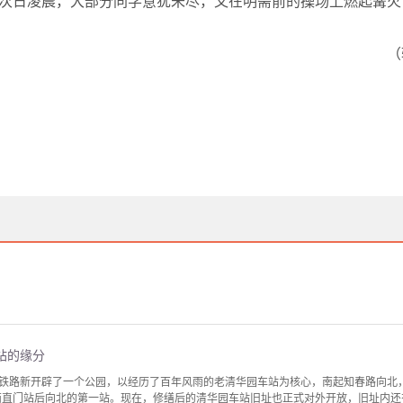
次日凌晨，大部分同学意犹未尽，又在明斋前的操场上燃起篝火
（
站的缘分
铁路新开辟了一个公园，以经历了百年风雨的老清华园车站为核心，南起知春路向北
出西直门站后向北的第一站。现在，修缮后的清华园车站旧址也正式对外开放，旧址内