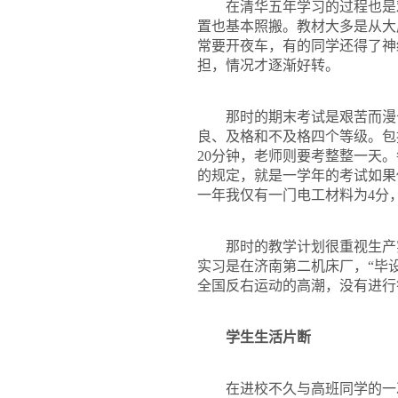
在清华五年学习的过程也是
置也基本照搬。教材大多是从大
常要开夜车，有的同学还得了神
担，情况才逐渐好转。
那时的期末考试是艰苦而漫
良、及格和不及格四个等级。包
20
分钟，老师则要考整整一天。
的规定，就是一学年的考试如果
一年我仅有一门电工材料为
4
分
那时的教学计划很重视生产
实习是在济南第二机床厂，“毕设
全国反右运动的高潮，没有进行
学生生活片断
在进校不久与高班同学的一