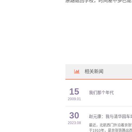
原路返回学校，时间差不多已是
相关新闻
15
我们那个年代
2009.01
30
赵元康：我与清华园车
2023.08
最近，北航西门外沿着京张
于1910年，是京张铁路