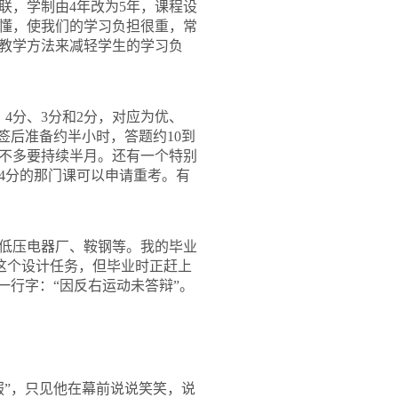
联，学制由
4
年改为
5
年，课程设
懂，使我们的学习负担很重，常
教学方法来减轻学生的学习负
、
4
分、
3
分和
2
分，对应为优、
签后准备约半小时，答题约
10
到
不多要持续半月。还有一个特别
4
分的那门课可以申请重考。有
低压电器厂、鞍钢等。我的毕业
这个设计任务，但毕业时正赶上
一行字：
“
因反右运动未答辩
”
。
服”，只见他在幕前说说笑笑，说