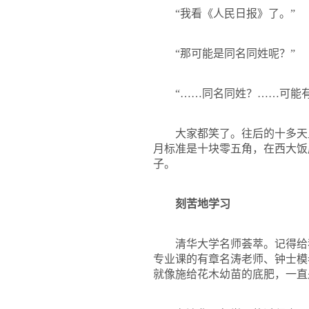
“我看《人民日报》了。”
“那可能是同名同姓呢？”
“……同名同姓？……可能
大家都笑了。往后的十多天
月标准是十块零五角，在西大饭
子。
刻苦地学习
清华大学名师荟萃。记得给
专业课的有
章名涛
老师、
钟士模
就像施给花木幼苗的底肥，一直