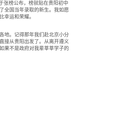
终于张榜公布，榜就贴在贵阳初中
了全国当年录取的新生。我如愿
比幸运和荣耀。
各地。记得那年我们赴北京小分
直接从贵阳出发了。从离开遵义
如果不是政府对我辈莘莘学子的