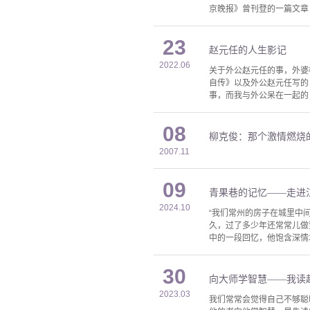
京晚报》曾刊登的一篇文章《
23
赵元任的人生影记
2022.06
关于外公赵元任的事，外婆
自传》以及外公赵元任写的
事，而我与外公呆在一起的
08
柳克俊：那个激情燃烧
2007.11
09
青果巷的记忆——走进
2024.10
“我们常州的房子在城里中
久，过了多少年还常常儿做
中的一段回忆，他饱含深情
30
向大师学智慧——我读
2023.03
我们常常会觉得自己不够聪