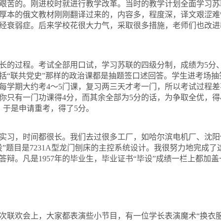
艰苦的。刚进校时就进行教学改革。当时的教学计划全面学习苏
厚本的俄文教材刚刚翻译过来的，内容多，程度深，译文艰涩难
经衰弱症。后来学校花很大力气，采取很多措施，老师们也改进
长的过程。考试全部用口试，学习苏联的四级分制，成绩为
5
分
括
“
联共党史
”
那样的政治课都是抽题签口述回答。学生进考场抽
每学期大约考
4
～
5
门课，复习两三天才考一门，所以考试过程差
你只有一门功课得
4
分，而其余全部为
5
分的话，为争取全优，得
，于是申请重考，得了
5
分。
实习，时间都很长。我们去过很多工厂，如哈尔滨电机厂、沈阳
”题目是
7231A
型龙门刨床的主控系统设计。我很努力地完成了
答辩。凡是
1957
年的毕业生，毕业证书
“
毕设
”
成绩一栏上都加盖
次联欢会上，大家都表演些小节目，有一位学长表演魔术“换衣