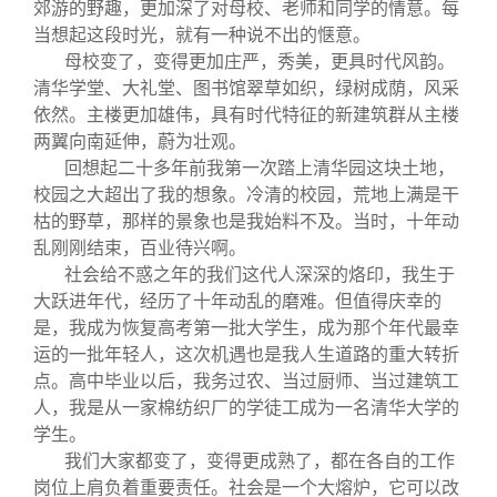
关闭
信息化服务
总会简介
郊游的野趣，更加深了对母校、老师和同学的情意。每
当想起这段时光，就有一种说不出的惬意。
母校变了，变得更加庄严，秀美，更具时代风韵。
三创大赛
会长致辞
清华学堂、大礼堂、图书馆翠草如织，绿树成荫，风采
依然。主楼更加雄伟，具有时代特征的新建筑群从主楼
两翼向南延伸，蔚为壮观。
实用信息
总会章程
回想起二十多年前我第一次踏上清华园这块土地，
校园之大超出了我的想象。冷清的校园，荒地上满是干
理事会名单
枯的野草，那样的景象也是我始料不及。当时，十年动
乱刚刚结束，百业待兴啊。
社会给不惑之年的我们这代人深深的烙印，我生于
制度法规
大跃进年代，经历了十年动乱的磨难。但值得庆幸的
是，我成为恢复高考第一批大学生，成为那个年代最幸
联系我们
运的一批年轻人，这次机遇也是我人生道路的重大转折
点。高中毕业以后，我务过农、当过厨师、当过建筑工
人，我是从一家棉纺织厂的学徒工成为一名清华大学的
学生。
我们大家都变了，变得更成熟了，都在各自的工作
岗位上肩负着重要责任。社会是一个大熔炉，它可以改