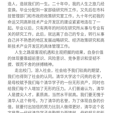
造人，造就我们的一生。二十年中，我的人生之旅几经
变换。毕业分配到一家部级研究所工作，又先后在市科
技管理部门和市政府政策研究室工作，九十年代初我的
命运又同高新技术产业开发区的建设紧紧地连在了一
起。毕业以后，只有两年的时间在研究所从事与专业有
关的研究工作，此后，就远离了自己的专业，转行从事
自己并不熟悉的地区发展战略研究、经济政策研究和高
新技术产业开发区的具体管理工作。
人生之路是客观机遇和主观把握的结果，自身价值
的体现要靠超前意识、风险意识、竞争意识和坚韧不
拔、锲而不舍的拼搏精神。
走出校门，溶入社会，社会给予我们较高的期望，
我们也得到了社会的认同。清华大学这个闪亮的名字，
是母校赋予我们每个清华学子的一份无形资产，同时也
给我们每个人增加了无形的压力。人们普遍认为，清华
人是拔尖人才，素质高，当然水平就高。我们要无愧于
清华人这个称号。为了清华的名誉，为了体现自身的价
值，就要付出加倍的努力比别人做得更好，清华这个名
字是靠一代代清华学子辛勤努力而铸就。母校超凡的形