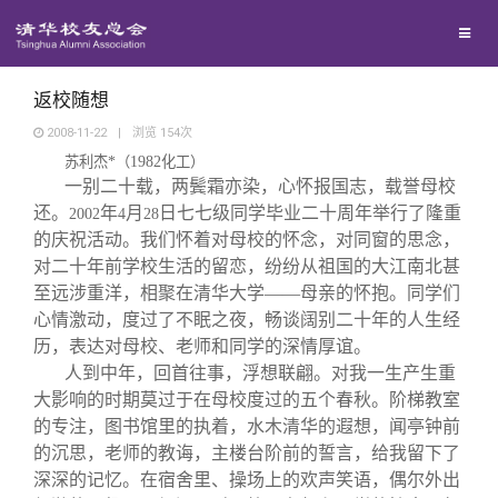
兴趣群体
捐赠方法
我要订阅
清华故事
西南联大校友会
义工计划
新媒体平台
青春风采
返校随想
2008-11-22
|
浏览
154
次
苏利杰
*
（
1982
化工）
校友文苑
一别二十载，两鬓霜亦染，心怀报国志，载誉母校
还。
年
月
日七七级同学毕业二十周年举行了隆重
2002
4
28
校友讲坛
的庆祝活动。我们怀着对母校的怀念，对同窗的思念，
对二十年前学校生活的留恋，纷纷从祖国的大江南北甚
至远涉重洋，相聚在清华大学——母亲的怀抱。同学们
校友视界
心情激动，度过了不眠之夜，畅谈阔别二十年的人生经
历，表达对母校、老师和同学的深情厚谊。
校友服务
人到中年，回首往事，浮想联翩。对我一生产生重
大影响的时期莫过于在母校度过的五个春秋。阶梯教室
的专注，图书馆里的执着，水木清华的遐想，闻亭钟前
校友总会
终身学习
的沉思，老师的教诲，主楼台阶前的誓言，给我留下了
深深的记忆。在宿舍里、操场上的欢声笑语，偶尔外出