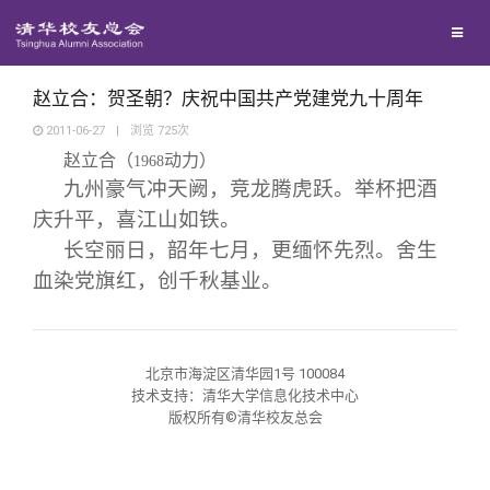
兴趣群体
捐赠方法
我要订阅
清华故事
西南联大校友会
义工计划
新媒体平台
青春风采
赵立合：贺圣朝？庆祝中国共产党建党九十周年
2011-06-27
|
浏览
725
次
赵立合（
动力）
校友文苑
1968
九州豪气冲天阙，竞龙腾虎跃。举杯把酒
庆升平，喜江山如铁。
校友讲坛
长空丽日，韶年七月，更缅怀先烈。舍生
血染党旗红，创千秋基业。
校友视界
校友服务
北京市海淀区清华园1号 100084
技术支持：清华大学信息化技术中心
版权所有©清华校友总会
校友总会
终身学习