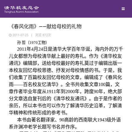
兴趣群体
捐赠方法
我要订阅
清华故事
西南联大校友会
义工计划
新媒体平台
青春风采
《春风化雨》——献给母校的礼物
2011-07-25
|
浏览
872
次
孙
哲
（1970工物）
校友文苑
2011年4月24日是清华大学百年华诞，海内外的万千
儿女都想为母校清华献上最好的寿礼。作为《清华校友
校友讲坛
通讯》编辑部，送给母校最好的寿礼莫过于编辑出版一
本校友回忆母校恩德、抒发对母校情感的书。于是，我
们收集了百篇校友回忆母校的文章，编辑成了《春风化
校友视界
雨——百名校友忆清华》。全书共收集文章100篇，文
章作者毕业年度从1911年到2000年，跨度90年，绝大部
校友服务
分文章选自复刊后的《清华校友通讯》。由于是作者的
亲历，所以本书也可以作为了解清华历史沿革，了解清
华精神和传统形成的参考书。
校友总会
终身学习
本书由著名翻译家、90高龄的西南联大1943级外语
系许渊冲老学长题写书名并作序。