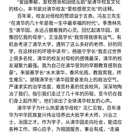
关闭
信息化服务
总会简介
“爱国奉献，爱校感恩和团结互助”是清华校友文化
的核心，本书是对清华校友“爱校感恩文化”的诠释。
百年来，校友对母校的赞颂溢于言表。冯友兰先生
三创大赛
会长致辞
“在清华的几十年是我一生中最幸福的时代”。季羡林先
生“清华园，永远占据着我的心灵。回忆起清华园，就
像回忆我的母亲”。王淦昌学长“我觉得我很有运气，有
实用信息
总会章程
机会考进了清华大学，遇到了这么多好的老师、好的同
学，在这样好的环境中读书”。杨振宁学长“我走过世界
理事会名单
上很多名校，清华的校友对母校的感情最深，清华的校
友凝聚力最强。我为自己在清华受到的早期教育感到自
豪”。朱镕基学长“水木清华，春风化雨，教我育我，终
制度法规
生难忘”。胡锦涛学长“清华园里奋发向上的政治空气，
严谨求实的治学态度，艰苦朴素的优良校风，深深地陶
联系我们
冶了我们，指引我们走过了几十年的历程，至今仍在我
们身上起作用”。他们说出了全体清华校友的心声。
清华学子为什么热爱清华母校？见仁见智。百年清
华为中华民族复兴伟业培养出大批学术大师，兴业之
士，治国之才。作为学子，从清华园走向社会，能适应
各种工作，得心应手，为祖国服务，事业有成，“走遍