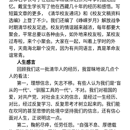
忆。戴宜生学长写了他在西藏几十年的经历和感悟。写
短篇文章的更多，《清华校友通讯》和《校友文稿资料
选编》上登了不少。我们还编了《峥嵘岁月》解放战争
时期清华校友足迹。校友的情谊越来越浓，每年都要大
聚会，平常总要以各种由头，如外地来校友啦，某校友
过寿啦，来个小聚会。大家在一起，叫着上学时的外
号，天南海北聊个没完，因为有共同语言，真是革命友
谊常青。
人生感言
回顾我们这一批清华人的经历，我冒昧地说几点个
人的看法：
第一，理想信念，矢志不移。有些人认为我们是“盲
从的一代”、“驯服工具的一代”，不对。我们对祖国的
爱，对共产党、对社会主义的信念，是经过一生经历、
对比，经过反复学习、反复思考才树立起来的。我们能
在坎坷的甚至悲惨的处境中坚持我们的信念，还有信心
面对人生，正说明这一点。
第二，鞠躬尽瘁，任劳任怨。“自强不息、厚德载