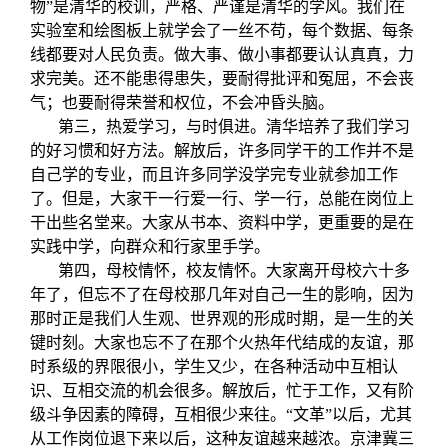
物”是清华的校训，严格、严谨是清华的学风。我们在
实验室和绘图板上就学会了一丝不苟，每个数据、每条
线都要对人民负责。做大事、做小事都要认认真真，力
求完美。还不能患得患失，要耐得批评和冤屈，不会丧
气；也要耐得荣誉和权位，不会冲昏头脑。
第三，热爱学习，与时俱进。清华培养了我们学习
的好习惯和好方法。解放后，许多同学干的工作并不是
自己学的专业，而且许多同学没学完专业就参加工作
了。但是，大家干一行爱一行、学一行，总能在岗位上
干出些名堂来。大家从书本、资料中学，更重要的是在
实践中学，向群众和行家里手学。
第四，母校情怀，校友情怀。大家离开母校六十多
年了，但忘不了在母校那几年对自己一生的影响，因为
那时正是我们人生观、世界观的形成时期，是一生的关
键时刻。大家也忘不了在那个火热年代结成的友谊，那
时系级的界限很小，学生又少，在各种活动中互相认
识、互相交流的机会很多。解放后，忙于工作，又有阶
级斗争因素的障碍，互相很少来往。“文革”以后，尤其
从工作岗位退下来以后，这种友谊越来越浓。京津冀三