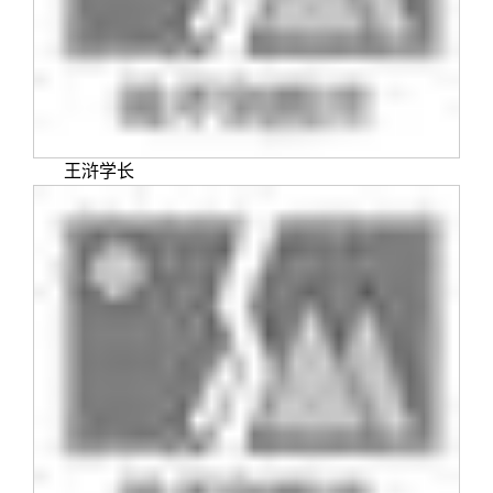
关闭
信息化服务
总会简介
三创大赛
会长致辞
实用信息
总会章程
王浒学长
理事会名单
制度法规
联系我们