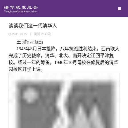
兴趣群体
捐赠方法
我要订阅
清华故事
西南联大校友会
义工计划
新媒体平台
青春风采
谈谈我们这一代清华人
2011-07-27
|
浏览
2143
次
王
浒
校友文苑
(1951航空)
1945年8月日本投降，八年抗战胜利结束，西南联大
完成了历史使命，清华、北大、南开决定迁回平津复
校友讲坛
校。经过一年的筹备，1946年10月母校在修复后的清华
园校区开学上课。
校友视界
校友服务
校友总会
终身学习