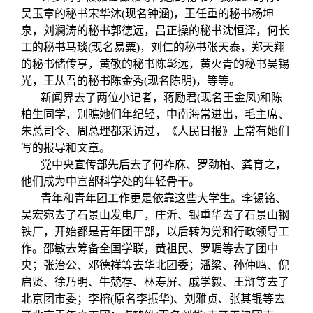
吴玉章的秘书宋华沐(现名钟涵)，王任重的秘书杨坤
泉，刘澜涛的秘书郭德远，吕正操的秘书沈恒泽，何长
工的秘书马琰(现名易粟)，刘仁的秘书张天泰，郑天翔
的秘书储传亨，黄敬的秘书陈彰远，黄火青的秘书吴锡
光，王从吾的秘书陈金秀(现名陈明)，等等。
新闻界去了两位小记者，蒋励君(现名王金凤)和陈
柏生同学，别瞧她们年纪轻，中南海常进出，毛主席、
朱总司令、周总理都采访过，《人民日报》上常有她们
写的报导和文章。
党中央宣传部先后去了何祚庥、罗劲柏、龚育之，
他们成为中宣部科学处的年轻骨干。
青年和青年团工作更是依靠这些大学生。李锡铭、
吴宏宛去了石景山发电厂，庄沂、银重华去了石景山钢
铁厂，开始都是青年团干部，以后转为党和行政领导工
作。邵敏去筹备全国学联，黄祖民、罗琚等去了团中
央；张治公、邓德祥等去华北团委；潘梁、孙仲鸣、倪
启贤、徐乃明、牛兢存、林寿屏、戚学毅、王浒等去了
北京团市委；李榕(原名李振华)、刘雅贞、张其锟等去