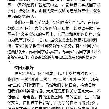
章，《邓颖超传》就是其中之一。彭珮云同学找回了孩
子们，全家团圆，她和丈夫王汉斌同志身负重任，双双
成为国家领导人。
我们这一批同学又成了党和国家的“宝贝”，在各条
战线上奋斗着。大部分同学在基层第一线默默奉献，甚
至带着“文革”造成的生理上、心理上和家庭的伤痛，奋
力为改革开放助一把力。据校友总会钱锡康同志的调
研，有5位同学担任过国家领导人职务，有51位同学当
选两
同学
同学
院院士，有4位
成为将军，有40位左右
担任过省
部级领导工作。在各条战线的基层担任过领导职务的就更多
了。
夕阳无限好
进入21世纪，我们都成了七八十岁的古稀老人了。
我们由“一线”退到“二线”，由“二线”退到“三线”，现在
由“三线”退到“消闲”。虽然我们身体日衰，疾病日增，
但我们的精神没有退，大家还是那样关心国家大事，不
但看报、看电视，有的还要上网。有的回顾一生，写回
忆文章。白祖诚学长就写了百万字的自述《路漫漫》，
张泽石学长写了在志愿军和被俘后拼死斗争的血泪回