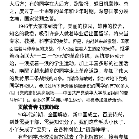
大后方；有的同学在大后方，跑警报，躲日机轰炸。总
之，度过了一个患难的童年和少年时期，深感国家分裂
之痛，国家贫弱之苦。
1946年大家来到清华，美丽的校园，雄伟的校舍，
知名的教授，吸引许多人做着毕业后出国留学，将来当
专家、教授、科学家的
梦
美
。但是，内战越来越激烈，国家
抉择。继承
面临着两种命运的决战，个人也面临着人生道路的
着西南联大“一二·一”运动的革命传统，从抗暴运动开
始，一浪接着一浪的学生运动，加上丰富多彩的社团活
动，唤醒了越来越多的同学走上革命道路，参加了伟大
的反蒋第二条战线
的斗争。到清华解放时，参加过地下党的
同学
同学
有428人，参加过地下党外围秘密组织的
约有700多人
(见《党的旗帜高高飘扬——中国共产党清华大学基层组织的奋
同学
。
斗历程》)。更多的
拥护学生运动，积极参加进步活动
贡献青春
初露峥嵘
50年代前期，全国解放，新中国成立，百废待兴，
到处需要干部，需要知识分子。我们这些毛头小伙子、
小丫头成了“宝贝”，在各种岗位上“初露峥嵘”。
有些同学,母校没解放就去了华北解放区，接着参加