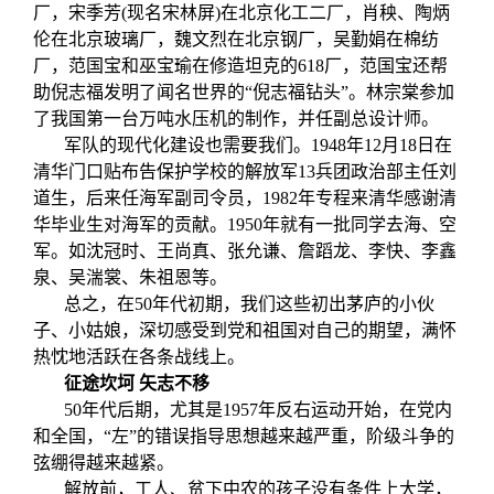
厂，宋季芳(现名宋林屏)在北京化工二厂，肖秧、陶炳
伦在北京玻璃厂，魏文烈在北京钢厂，吴勤娟在棉纺
厂，范国宝和巫宝瑜在修造坦克的618厂，范国宝还帮
助倪志福发明了闻名世界的“倪志福钻头”。林宗棠参加
了我国第一台万吨水压机的制作，并任副总设计师。
军队的现代化建设也需要我们。1948年12月18日在
清华门口贴布告保护学校的解放军13兵团政治部主任刘
道生，后来任海军副司令员，1982年专程来清华感谢清
华毕业生对海军的贡献。1950年就有一批同学去海、空
军。如沈冠时、王尚真、张允谦、詹蹈龙、李快、李鑫
泉、吴湍裳、朱祖恩等。
总之，在50年代初期，我们这些初出茅庐的小伙
子、小姑娘，深切感受到党和祖国对自己的期望，满怀
热忱地活跃在各条战线上。
征途坎坷
矢志不移
50年代后期，尤其是1957年反右运动开始，在党内
和全国，“左”的错误指导思想越来越严重，阶级斗争的
弦绷得越来越紧。
解放前，工人、贫下中农的孩子没有条件上大学，