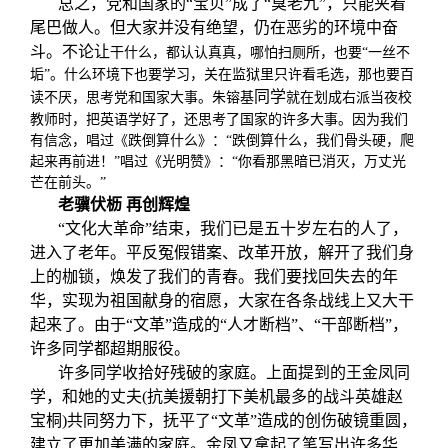
总之，党和国家的“宝贝”成了“臭老九”，只能夹着
尾巴做人。但大家并没有绝望，仍在恶劣的环境中奋
斗。不论让
干什么，都认认真真，哪怕扫厕所，也要“一丝不
垢”。什么环境下也要学习，关在监狱里只许看毛选，那也要百
同学
读不厌，思考党和国家大事。朱镕基
就在划成右派当夜校
教师时，把英语学好了，还思考了国家的许多大事。因为我们
有信念，唱过《跌倒算什么》：“跌倒算什么，我们骨头硬，爬
起来再前进！”唱过《光明赞》：“你看那黑暗已消灭，万丈光
芒在前头。”
老骥伏枥
再创辉煌
“文化大革命”结束，我们已是五十岁左右的人了，
进入了老年。平反冤假错案、改革开放，解开了我们身
上的枷锁，焕发了我们的青春。我们要找回失去的年
华，实现为祖国献身的宿愿，大家在各条战线上又大干
起来了。由于“文革”造成的“人才断档”、“干部断档”，
许多同学都超期服役。
许多同学收拾好残破的家庭。上面提到的王金凤同
学，和她的丈夫(抗美援朝打下美机最多的战斗英雄赵
宝桐)共同努力下，抚平了“文革”造成的创伤破镜重圆，
建立了更加美满的家庭。金凤又拿起了笔写出许多华