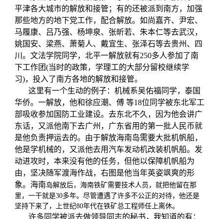
平津各大城市的解放和接管；有的还被派到南方，加强
那些地方的地下党工作，配合解放。如尚嘉齐、尹宏、
马履康、吕乃强、杨坤泉、张昕若、朱本仁等去武汉，
姚国安、梁燕、萧菊人、戴宜生、张泽石等去贵州、四
川。文法学院同学，北平一解放就有250多人参加了南
下工作团(当时的政策，学理工的大部分留校继续学
习)，投入了南方各地的解放和接管。
这里有一个生动的例子：机械系吴佑福同学，泰国
华侨。一解放，他和徐应潮、傅
等18位同学被东北军工
部吸收参加国防工业建设。去东北不久，因为他会讲广
东话，又派他南下去广州，广东省用的第一批人民币就
是他负责押运去的。由于解放海南岛需要大批机帆船，
他是学机械的，又派他去用汽车发动机改装机帆船。发
动进攻时，本来没有他的任务，但他以保障机帆船为
由，坚决随军渡海作战，右图是他当年英姿飒爽的形
象。海南
岛解放后，海南铁
矿需要技术人员，就把他留在那
里，一干就是30
多年。尽管遭遇了许多不公正的对待，他还是
坚持下来了，上世纪80年代在铁矿总工程师任上离休。
许多同学被派去做领导同志的秘书，我知道的有：