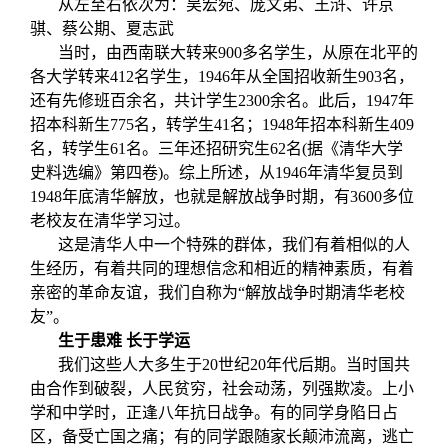
从左至右依次为：吴宏宛、庞文弟、王浒、许京
骐、蔡公期、夏志武
当时，由西南联大转来900多名学生，从原在北平的
各大学转来412名学生，1946年从全国招收新生903名，
还有先修班百余名，共计学生2300余名。此后，1947年
招本科新生775名，转学生41名；1948年招本科新生409
名，转学生61名。三年还招研究生62名(据《清华大学
史料选编》第四卷)。综上所述，从1946年清华复员到
1948年底清华解放，也就是解放战争时期，有3600多位
老校友在清华学习过。
这是清华人中一个特殊的群体，我们有着相似的人
生经历，有着共同的理想信念和相近的精神素质，有着
亲密的革命友谊，我们自称为“解放战争时期清华老校
友”。
生于患难
长于学运
我们这些人大多生于20世纪20年代后期。当时国共
由合作到破裂，人民贫穷，社会动荡，列强欺凌。上小
学和中学时，正逢八年抗日战争。有的同学身陷日占
区，备受亡国之痛；有的同学跟随家长颠沛流离，逃亡