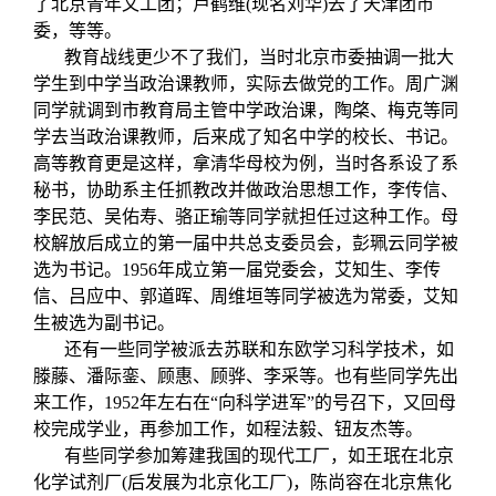
了北京青年文工团；卢鹤维(现名刘华)去了天津团市
委，等等。
教育战线更少不了我们，当时北京市委抽调一批大
学生到中学当政治课教师，实际去做党的工作。周广渊
同学就调到市教育局主管中学政治课，陶棨、梅克等同
学去当政治课教师，后来成了知名中学的校长、书记。
高等教育更是这样，拿清华母校为例，当时各系设了系
秘书，协助系主任抓教改并做政治思想工作，李传信、
李民范、吴佑寿、骆正瑜等同学就担任过这种工作。母
校解放后成立的第一届中共总支委员会，彭珮云同学被
选为书记。1956年成立第一届党委会，艾知生、李传
信、吕应中、郭道晖、周维垣等同学被选为常委，艾知
生被选为副书记。
还有一些同学被派去苏联和东欧学习科学技术，如
滕藤、潘际銮、顾惠、顾骅、李采等。也有些同学先出
来工作，1952年左右在“向科学进军”的号召下，又回母
校完成学业，再参加工作，如程法毅、钮友杰等。
有些同学参加筹建我国的现代工厂，如王珉在北京
化学试剂厂(后发展为北京化工厂)，陈尚容在北京焦化