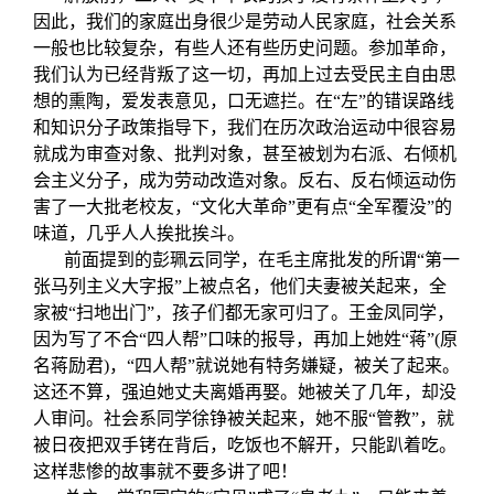
因此，我们的家庭出身很少是劳动人民家庭，社会关系
一般也比较复杂，有些人还有些历史问题。参加革命，
我们认为已经背叛了这一切，再加上过去受民主自由思
想的熏陶，爱发表意见，口无遮拦。在“左”的错误路线
和知识分子政策指导下，我们在历次政治运动中很容易
就成为审查对象、批判对象，甚至被划为右派、右倾机
会主义分子，成为劳动改造对象。反右、反右倾运动伤
害了一大批老校友，“文化大革命”更有点“全军覆没”的
味道，几乎人人挨批挨斗。
前面提到的彭珮云同学，在毛主席批发的所谓“第一
张马列主义大字报”上被点名，他们夫妻被关起来，全
家被“扫地出门”，孩子们都无家可归了。王金凤同学，
因为写了不合“四人帮”口味的报导，再加上她姓“蒋”(原
名蒋励君)，“四人帮”就说她有特务嫌疑，被关了起来。
这还不算，强迫她丈夫离婚再娶。她被关了几年，却没
人审问。社会系同学徐铮被关起来，她不服“管教”，就
被日夜把双手铐在背后，吃饭也不解开，只能趴着吃。
这样悲惨的故事就不要多讲了吧！