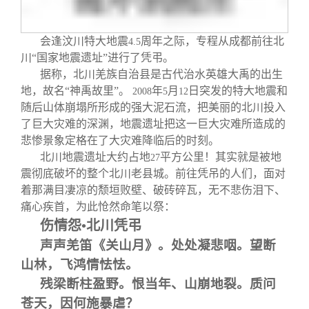
关闭
信息化服务
总会简介
会逢汶川特大地震
周年之际，专程从成都前往北
4.5
三创大赛
会长致辞
川“国家地震遗址”进行了凭
弔
。
据称，北川羌族自治县是古代治水英雄大禹的出生
实用信息
总会章程
地，故名“神禹故里”。
年
月
日突发的特大地震和
2008
5
12
随后山体崩塌所形成的强大泥石流，把美丽的北川投入
了巨大灾难的深渊，地震遗址把这一巨大灾难所造成的
理事会名单
悲惨景象定格在了大灾难降临后的时刻。
北川地震遗址大约占地
平方公里！其实就是被地
27
制度法规
震彻底破坏的整个北川老县城。前往凭吊的人们，面对
着那满目凄凉的颓垣败壁、破砖碎瓦，无不悲伤泪下、
痛心疾首，为此怆然命笔以祭：
联系我们
伤情怨•北川凭弔
声声羌笛《关山月》。处处凝悲咽。望断
山林，飞鸿情怯怯。
残梁断柱盈野。恨当年、山崩地裂。质问
苍天，因何施暴虐？