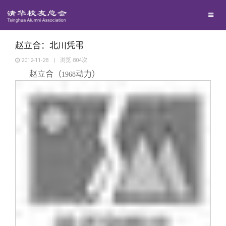
兴趣群体
捐赠方法
我要订阅
清华故事
西南联大校友会
义工计划
新媒体平台
青春风采
赵立合：北川凭弔
2012-11-28
|
浏览
804
次
赵立合（
动力）
校友文苑
1968
校友讲坛
校友视界
校友服务
校友总会
终身学习