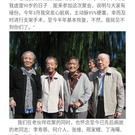
我虚度
岁的日子
能来参加这次聚会，说明与大家有
90
……
缘份。今年
月我突发心脏病，主动脉
梗塞，幸而及
3
95%
时进行支架手术，至今半年基本恢复，不然，我就见不
到你们了。
”
我们在老伙伴欢聚的同时，也怀念至今已先后病故
的老同志：李寿慈、何介人、张维、邢家鲤、丁海曙、