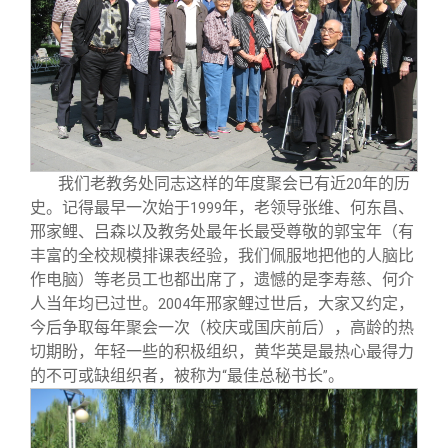
关闭
信息化服务
总会简介
三创大赛
会长致辞
实用信息
总会章程
我们老教务处同志这样的年度聚会已有近
年的历
20
理事会名单
史。记得最早一次始于
年，老领导张维、何东昌、
1999
邢家鲤、吕森以及教务处最年长最受尊敬的郭宝年（有
制度法规
丰富的全校规模排课表经验，我们佩服地把他的人脑比
作电脑）等老员工也都出席了，遗憾的是李寿慈、何介
人当年均已过世。
年邢家鲤过世后，大家又约定，
2004
联系我们
今后争取每年聚会一次（校庆或国庆前后），高龄的热
切期盼，年轻一些的积极组织，黄华英是最热心最得力
的不可或缺组织者，被称为
最佳总秘书长
。
“
”