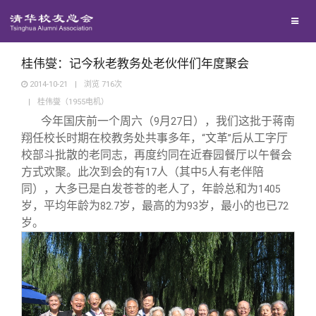
兴趣群体
捐赠方法
我要订阅
清华故事
西南联大校友会
义工计划
新媒体平台
青春风采
桂伟燮：记今秋老教务处老伙伴们年度聚会
2014-10-21
|
浏览
716
次
|
桂伟燮（1955电机）
校友文苑
今年国庆前一个周六（
月
日），我们这批于蒋南
9
27
翔任校长时期在校教务处共事多年，
文革
后从工字厅
“
”
校友讲坛
校部斗批散的老同志，再度约同在近春园餐厅以午餐会
方式欢聚。此次到会的有
人（其中
人有老伴陪
17
5
同），大多已是白发苍苍的老人了，年龄总和为
1405
校友视界
岁，平均年龄为
岁，最高的为
岁，最小的也已
82.7
93
72
岁。
校友服务
校友总会
终身学习