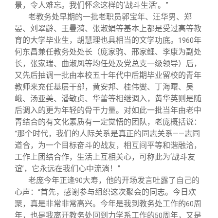
景，令人难忘。我们怀念这样的‘战斗生活’。”
老教务处早期的一批老职员郭宝年、汪华男、郑
晏、刘翠龄、王曼漪、张淑娟等基本上都是受过高等教
育的大学毕业生，胡慧理也具相当的文学功底。
年
1960
何东昌兼任教务处处长（庞家驹、邢家鲤、李康为副处
长，张家瑞、曲淑凤等均任处及党总支一级领导）后，
又先后抽调一批由本校五十年代中后期毕业留校的青年
教师来充任基层干部，黄安邦、桂伟燮、丁海曙、吴
峨、汤亚美、潘敏贞、华蕾等相继调入，黄华英则是随
后调入的更为年轻的骨干力量。对如此一批当年由老中
青结合的有文化素质有一定觉悟的团队，老庞概括说：
那个时代，我们的人际关系是真正的同志关系——志同
“
道合，为一个目标奋斗的战友，相互间平等和谐融洽，
工作上团结合作，生活上互相关心，可称此为‘战斗友
谊’，它永远在我们心中流淌！”
老庞今年正逢
大寿，他的开场发言吐露了自己的
90
心声：
首先，感谢参与组织这次聚会的同志。今日欢
“
聚，真是非常非常高兴。今年是我到教务处工作的
周
60
年，也是我离开教务处回到力学系工作的
周年，又是
50