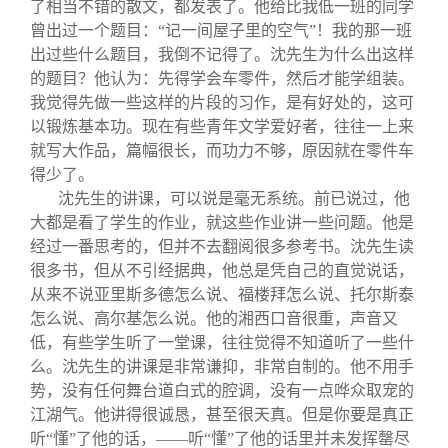
了相当不错的散文，都发表了。他给比我低一班的同学
曾出过一个题目：“记一间屋子里的空气”！我的那一班
出过些什么题目，我倒不记得了。沈先生为什么出这样
的题目？他认为：先得学会车零件，然后才能学组装。
我觉得先做一些这样的片段的习作，是有好处的，这可
以锻炼基本功。现在有些青年文学爱好者，往往一上来
就写大作品，篇幅很长，而功力不够，原因就在零件车
得少了。
沈先生的讲课，可以说是毫无系统。前已说过，他
大都是看了学生的作业，就这些作业讲一些问题。他是
经过一番思考的，但并不去翻阅很多参考书。沈先生读
很多书，但从不引经据典，他总是凭自己的直觉说话，
从来不说亚里斯多德怎么说、福楼拜怎么说、托尔斯泰
怎么说、高尔基怎么说。他的湘西口音很重，声音又
低，有些学生听了一堂课，往往觉得不知道听了一些什
么。沈先生的讲课是非常谦抑，非常自制的。他不用手
势，没有任何舞台道白式的腔调，没有一点哗众取宠的
江湖气。他讲得很诚恳，甚至很天真。但是你要是真正
听“懂”了他的话，——听“懂”了他的话里并未发挥罄尽