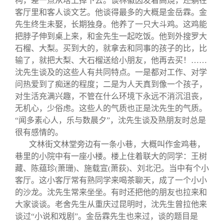
构，差一点从塔上掉下去。谈林徽因发着高烧，还躺在
客厅里和客人谈文艺。他谈得最多的大概是金岳霖。金
先生终生未娶，长期独身。他养了一只大斗鸡。这鸡能
把脖子伸到桌上来，和金先生一起吃饭。他到外搜罗大
石榴、大梨。买到大的，就拿去和同事的孩子的比，比
输了，就把大梨、大石榴送给小朋友，他再去买！……
沈先生谈及的这些人有共同特点。一是都对工作、对学
问热爱到了痴迷的程度；二是为人天真到像一个孩子，
对生活充满兴趣，不管在什么环境下永远不消沉沮丧，
无机心，少俗虑。这些人的气质也正是沈先生的气质。
“闻多素心人，乐与数晨夕”，沈先生谈及熟朋友时总是
很有感情的。
文林街文林堂旁边有一条小巷，大概叫作金鸡巷，
巷里的小院中有一座小楼。楼上住着联大的同学：王树
藏、陈蕴珍
萧珊
、施载宣
萧荻
、刘北汜。当中有个小
(
)
(
)
客厅。这小客厅常有熟同学来喝茶聊天，成了一个小小
的沙龙。沈先生常来坐坐。有时还把他的朋友也拉来和
大家谈谈。老舍先生从重庆过昆明时，沈先生曾拉他来
谈过“小说和戏剧”。金岳霖先生也来过，谈的题目是