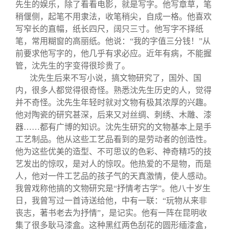
先生的娱乐，除了看看电影，就是写字。他写章草，笔
稍偃侧，起笔不用隶法，收笔稍尖，自成一格。他喜欢
写窄长的直幅，纸长四尺，阔只三寸。他写字不择纸
笔，常用糊窗的高丽纸。他说：“我的字值三分钱！”从
前要求他写字的，他几乎有求必应。近年有病，不能握
管，沈先生的字变得很珍贵了。
沈先生后来不写小说，搞文物研究了，国外、国
内，很多人都觉得很奇怪。熟悉沈先生历史的人，觉得
并不奇怪。沈先生年轻时就对文物有极其浓厚的兴趣。
他对陶瓷的研究甚深，后来又对丝绸、刺绣、木雕、漆
器……都有广博的知识。沈先生研究的文物基本上是手
工艺制品。他从这些工艺品看到的是劳动者的创造性。
他为这些优美的造型、不可思议的色彩、神奇精巧的技
艺发出的惊叹，是对人的惊叹。他热爱的不是物，而是
人，他对一件工艺品的孩子气的天真激情，使人感动。
我曾戏称他搞的文物研究是“抒情考古学”。他八十岁生
日，我曾写过一首诗送给他，中有一联：“玩物从来非
丧志，著书老去为抒情”，是记实。他有一阵在昆明收
集了很多耿马漆盒。这种黑红两色刮花的圆形缅漆盒，