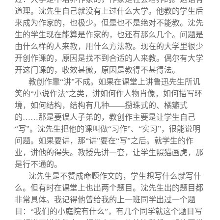
道理。沈先生自己就没有上过什么大学。他教的学生后
来成为作家的，也极少。但是也不是绝对不能教。沈先
生的学生现在能算是作家的，也还有那么几个。问题是
由什么样的人来教，用什么方法教。现在的大学里很少
开创作课的，原因是找不到合适的人来教。偶尔有大学
开这门课的，收效甚微，原因是教得不甚得法。
教创作靠“讲”不成。如果在课堂上讲鲁迅先生所讥
笑的“小说作法”之类，讲如何作人物肖像，如何描写环
境，如何结构，结构有几种——攒珠式的、橘瓣式
的……那是要误人子弟的，教创作主要是让学生自己
“写”。沈先生把他的课叫做“习作”、“实习”，很能说明
问题。如果要讲，那“讲”要在“写”之后。就学生的作
业，讲他的得失。教授先讲一套，让学生照猫画虎，那
是行不通的。
沈先生是不赞成命题作文的，学生想写什么就写什
么。但有时在课堂上也出两个题目。沈先生出的题目都
非常具体。我记得他曾给我的上一班同学出过一个题
目：“我们的小庭院有什么”，有几个同学就这个题目写