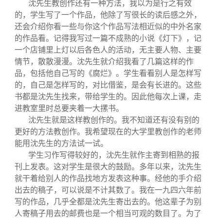
沈先生教创作还有一种方法，我以为是行之有效
的，学生写了一个作品，他除了写很长的读后感之外，
还会介绍你看一些与你这个作品写法相近似的中外名家
的作品看。记得我写过一篇不成熟的小说《灯下》，记
一个店铺里上灯以后各色人的活动，无主要人物、主要
情节，散散漫漫。沈先生就介绍我看了几篇这样的作
品，包括他自己写的《腐烂》。学生看看别人是怎样写
的，自己是怎样写的，对比借鉴，是会有长进的。这些
书都是沈先生找来，带给学生的。因此他每次上课，走
进教室里时总要夹着一大摞书。
沈先生就是这样教创作的。我不知道还有没有别的
更好的方法教创作。我希望现在的大学里教创作的老师
能用沈先生的方法试一试。
学生习作写得较好的，沈先生就作主寄到相熟的报
刊上发表。这对学生是很大的鼓励。多年以来，沈先生
就干着给别人的作品找地方发表这种事。经他的手介绍
出去的稿子，可以说是不计其数了。我在一九四六年前
写的作品，几乎全都是沈先生寄出去的。他这辈子为别
人寄稿子用去的邮费也是一个相当可观的数目了。为了