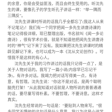
的余意，你是会受益匪浅，而且会终生受用的。听沈先
生的课，要像孔子的学生听孔子讲话一样：“举一隅而
三隅反”。
沈先生讲课时所说的话我几乎全都忘了
我这人从来
(
不记笔记
！我们有一个同学把闻一多先生讲唐诗课的
)
笔记记得极详细，现已整理出版，书名就叫《闻一多论
唐诗》，很有学术价值，就是不知道他把闻先生讲唐诗
时的“神气”记下来了没有。我如果把沈先生讲课时的精
辟见解记下来，也可以成为一本《沈从文论创作》。可
惜我不是这样的有心人。
沈先生关于我的习作讲过的话我只记得一点了，是
关于人物对话的。我写了一篇小说
内容早已忘记干
(
净
，有许多对话。我竭力把对话写得美一点，有诗
)
意，有哲理。沈先生说：“你这不是对话，是两个聪明
脑壳打架！”从此我知道对话就是人物所说的普普通通
的话，要尽量写得朴素。不要哲理，不要诗意。这样才
真实。
沈先生经常说的一句话是：“要贴到人物来写。”很
多同学不懂他的这句话是什么意思。我以为这是小说学