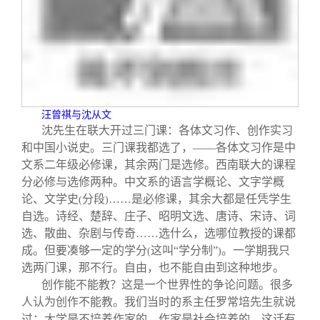
关闭
信息化服务
总会简介
三创大赛
会长致辞
实用信息
总会章程
汪曾祺与沈从文
沈先生在联大开过三门课：各体文习作、创作实习
理事会名单
和中国小说史。三门课我都选了，——各体文习作是中
文系二年级必修课，其余两门是选修。西南联大的课程
制度法规
分必修与选修两种。中文系的语言学概论、文字学概
论、文学史
分段
……是必修课，其余大都是任凭学生
(
)
自选。诗经、楚辞、庄子、昭明文选、唐诗、宋诗、词
联系我们
选、散曲、杂剧与传奇……选什么，选哪位教授的课都
成。但要凑够一定的学分
这叫“学分制”
。一学期我只
(
)
选两门课，那不行。自由，也不能自由到这种地步。
创作能不能教？这是一个世界性的争论问题。很多
人认为创作不能教。我们当时的系主任罗常培先生就说
过：大学是不培养作家的，作家是社会培养的。这话有