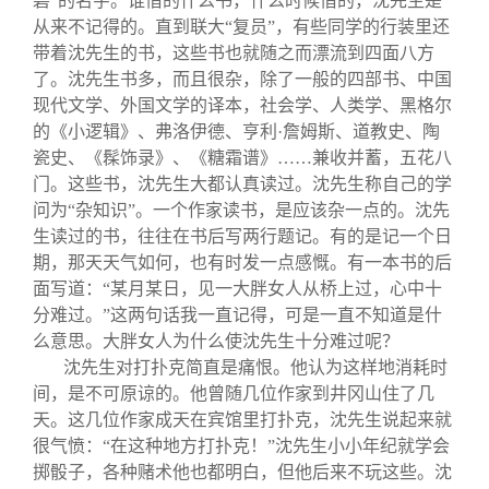
碧”的名字。谁借的什么书，什么时候借的，沈先生是
从来不记得的。直到联大“复员”，有些同学的行装里还
带着沈先生的书，这些书也就随之而漂流到四面八方
了。沈先生书多，而且很杂，除了一般的四部书、中国
现代文学、外国文学的译本，社会学、人类学、黑格尔
的《小逻辑》、弗洛伊德、亨利·詹姆斯、道教史、陶
瓷史、《髹饰录》、《糖霜谱》……兼收并蓄，五花八
门。这些书，沈先生大都认真读过。沈先生称自己的学
问为“杂知识”。一个作家读书，是应该杂一点的。沈先
生读过的书，往往在书后写两行题记。有的是记一个日
期，那天天气如何，也有时发一点感慨。有一本书的后
面写道：“某月某日，见一大胖女人从桥上过，心中十
分难过。”这两句话我一直记得，可是一直不知道是什
么意思。大胖女人为什么使沈先生十分难过呢？
沈先生对打扑克简直是痛恨。他认为这样地消耗时
间，是不可原谅的。他曾随几位作家到井冈山住了几
天。这几位作家成天在宾馆里打扑克，沈先生说起来就
很气愤：“在这种地方打扑克！”沈先生小小年纪就学会
掷骰子，各种赌术他也都明白，但他后来不玩这些。沈