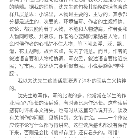
的精髓。据我的理解，沈先生这句极其简略的话包含这
样几层意思：小说里，人物是主要的，主导的；其余部
分都是派生的，次要的。环境描写、作者的主观抒情、
议论，都只能附着于人物，不能和人物游离，作者要和
人物同呼吸、共哀乐。作者的心要随时紧贴着人物。什
么时候作者的心“贴”不住人物，笔下就会浮、泛、飘、
滑，花里胡哨，故弄玄虚，失去了诚意。而且，作者的
叙述语言要和人物相协调。写农民，叙述语言要接近农
民；写市民，叙述语言要近似市民。小说要避免“学生
腔”。
我以为沈先生这些话是浸透了淳朴的现实主义精神
的。
沈先生教写作，写的比说的多，他常常在学生的作
业后面写很长的读后感，有时会比原作还长。这些读后
感有时评析本文得失，也有时从这篇习作说开去，谈及
有关创作的问题，见解精到，文笔讲究。——一个作家
应该不论写什么都写得讲究。这些读后感也都没有保存
下来，否则是会比《废邮存底》还有看头的。可惜！