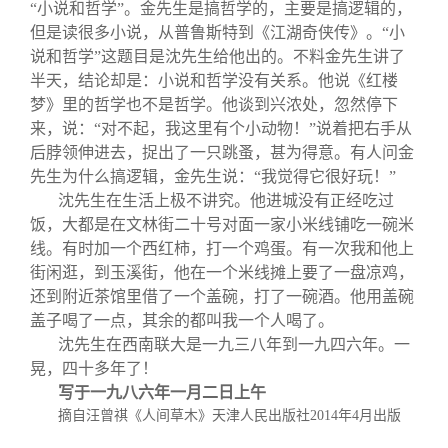
“小说和哲学”。金先生是搞哲学的，主要是搞逻辑的，
但是读很多小说，从普鲁斯特到《江湖奇侠传》。“小
说和哲学”这题目是沈先生给他出的。不料金先生讲了
半天，结论却是：小说和哲学没有关系。他说《红楼
梦》里的哲学也不是哲学。他谈到兴浓处，忽然停下
来，说：“对不起，我这里有个小动物！”说着把右手从
后脖领伸进去，捉出了一只跳蚤，甚为得意。有人问金
先生为什么搞逻辑，金先生说：“我觉得它很好玩！”
沈先生在生活上极不讲究。他进城没有正经吃过
饭，大都是在文林街二十号对面一家小米线铺吃一碗米
线。有时加一个西红柿，打一个鸡蛋。有一次我和他上
街闲逛，到玉溪街，他在一个米线摊上要了一盘凉鸡，
还到附近茶馆里借了一个盖碗，打了一碗酒。他用盖碗
盖子喝了一点，其余的都叫我一个人喝了。
沈先生在西南联大是一九三八年到一九四六年。一
晃，四十多年了！
写于一九八六年一月二日上午
摘自汪曾祺《人间草木》天津人民出版社
2014
年
4
月出版