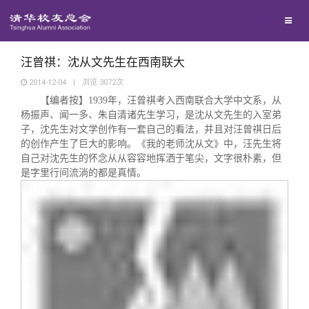
兴趣群体
捐赠方法
我要订阅
清华故事
西南联大校友会
义工计划
新媒体平台
青春风采
汪曾祺：沈从文先生在西南联大
2014-12-04
|
浏览
3072
次
【编者按】
1939
年，汪曾祺考入西南联合大学中文系，从
校友文苑
杨振声、闻一多、朱自清诸先生学习，是沈从文先生的入室弟
子，沈先生对文学创作有一套自己的看法，并且对汪曾祺日后
校友讲坛
的创作产生了巨大的影响。《我的老师沈从文》中，汪先生将
自己对沈先生的怀念从从容容地挥洒于笔尖，文字很朴素，但
是字里行间流淌的都是真情。
校友视界
校友服务
校友总会
终身学习