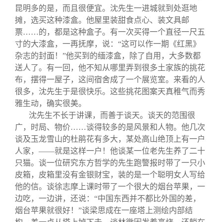
昆明多的是，而且很便宜。沈先生一进城就到处逛地
摊，选买这种漆盒。他屋里装甜食点心、装文具邮
票……的，都是这种盒子。有一次买得一个直径一尺五
寸的大漆盒，一再抚摩，说：“这可以作一期《红黑》
杂志的封面！”他买到的缅漆盒，除了自用，大多数都
送人了。有一回，他不知从哪里弄到很多土家族的挑花
布，摆得一屋子，这间宿舍成了一个展览室。来看的人
很多，沈先生于是很快乐。这些挑花图案天真稚气而秀
雅生动，确实很美。
沈先生不长于讲课，而善于谈天。谈天的范围很
广，时局、物价……谈得较多的是风景和人物。他几次
谈及玉龙雪山的杜鹃花有多大，某处高山绝顶上有一户
人家，——就是这样一户！他谈某一位老先生养了二十
只猫。谈一位研究东方哲学的先生跑警报时带了一只小
皮箱，皮箱里没有金银财宝，装的是一个聪明女人写给
他的信。谈徐志摩上课时带了一个很大的烟台苹果，一
边吃，一边讲，还说：“中国东西并不都比外国的差，
烟台苹果就很好！”谈梁思成在一座塔上测绘内部结