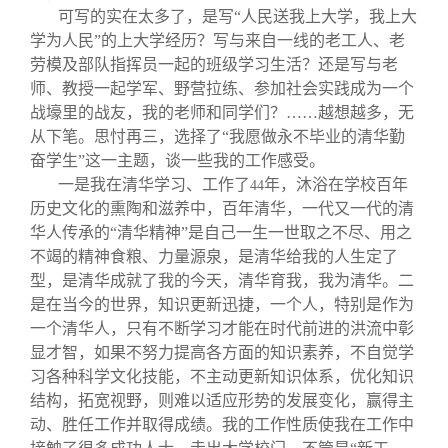
可写的实在太多了，是写“人民送我上大学，我上大
学为人民”的上大学经历？写与来自一线的老工人、老
劳模及部队指挥员一起的班级学习生活？还是写与老
师、教授一起学军、野营拉练、参加社会实践成为一个
战壕里的战友，我的老师和同学们？……越想越多，无
从下笔。思忖再三，选择了“我愿做永不毕业的清华勤
奋学生”这一主题，谈一些我的工作感受。
一是我在清华学习、工作了
年，沐浴在学校百年
44
历史文化的熏陶和滋养中，百年清华，一代又一代的清
华人传承的“清华精神”是自己一生一世取之不尽、用之
不竭的精神食粮、力量源泉，是清华给我的人生定了
型，是清华成就了我的今天，清华育我，我为清华。二
是在当今的世界，知识更新迅捷，一个人，特别是作为
一个清华人，只有不断学习才能在时代前进的洪流中彰
显才智，如果不努力提高各方面的知识素养，不自觉学
习各种科学文化技能，不主动更新知识体系，优化知识
结构，拓宽视野，则难以适应形势的发展变化，赢得主
动、胜任工作并取得成绩。我的工作性质使我在工作中