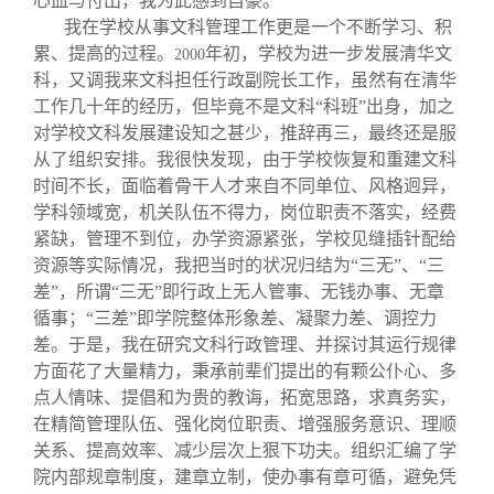
心血与付出，我为此感到自豪。
我在学校从事文科管理工作更是一个不断学习、积
累、提高的过程。
年初，学校为进一步发展清华文
2000
科，又调我来文科担任行政副院长工作，虽然有在清华
工作几十年的经历，但毕竟不是文科“科班”出身，加之
对学校文科发展建设知之甚少，推辞再三，最终还是服
从了组织安排。我很快发现，由于学校恢复和重建文科
时间不长，面临着骨干人才来自不同单位、风格迥异，
学科领域宽，机关队伍不得力，岗位职责不落实，经费
紧缺，管理不到位，办学资源紧张，学校见缝插针配给
资源等实际情况，我把当时的状况归结为“三无”、“三
差”，所谓“三无”即行政上无人管事、无钱办事、无章
循事；“三差”即学院整体形象差、凝聚力差、调控力
差。于是，我在研究文科行政管理、并探讨其运行规律
方面花了大量精力，秉承前辈们提出的有颗公仆心、多
点人情味、提倡和为贵的教诲，拓宽思路，求真务实，
在精简管理队伍、强化岗位职责、增强服务意识、理顺
关系、提高效率、减少层次上狠下功夫。组织汇编了学
院内部规章制度，建章立制，使办事有章可循，避免凭