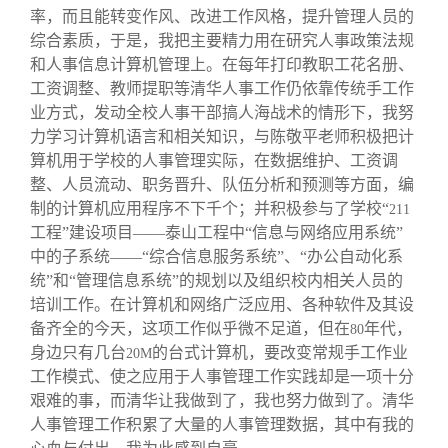
率，而且能转变作风、改进工作风格，提升管理人员的
综合素质，于是，我把主要精力用在研究人事政策法规
和人事信息计算机管理上。在每年打印教职工花名册、
工资调整、教师提职等清华人事工作仍依靠传统手工作
业方式，发动全校人事干部搞人海战术的情形下，我努
力学习计算机语言和相关知识，与陈敬平老师积极把计
算机用于学校的人事管理实际，在数据维护、工资调
整、人员流动、职务晋升、队伍分析和预测等方面，编
制的计算机应用程序不下千个；并积极参与了学校“
211
工程”建设项目——泰山工程中“信息与网络应用系统”
中的子系统——“综合信息服务系统”、“办公自动化系
统”和“管理信息系统”的规划以及组织校内相关人员的
培训工作。在计算机和网络广泛应用、各种软件及其设
备齐全的今天，这项工作似乎微不足道，但在
年代，
80
身边只有几台
的台式计算机，要改变常规手工作业
20M
工作模式、使之应用于人事管理工作实践却是一项十分
艰难的事，而清华让我做到了，我也努力做到了。清华
人事管理工作积累了大量的人事管理数据，其中有我的