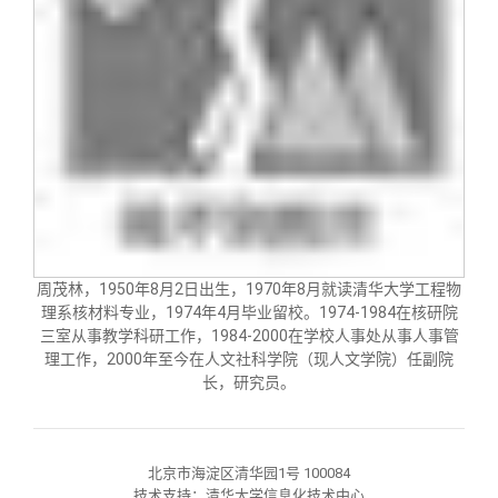
周茂林，
1950
年
8
月
2
日出生，
1970
年
8
月就读清华大学工程物
理系核材料专业，
1974
年
4
月毕业留校。
1974-1984
在核研院
三室从事教学科研工作，
1984-2000
在学校人事处从事人事管
理工作，
2000
年至今在人文社科学院（现人文学院）任副院
长，研究员。
北京市海淀区清华园1号 100084
技术支持：清华大学信息化技术中心