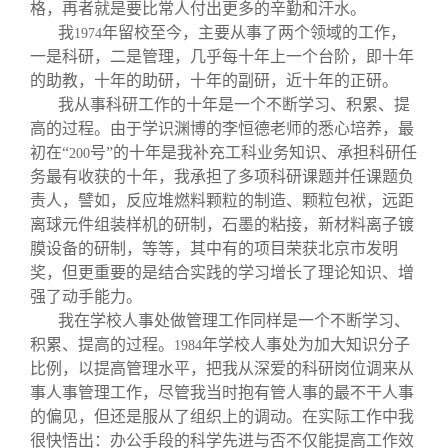
格，再者就是要比常人付出更多的辛勤和汗水。
我
年留校至今，主要从事了两个领域的工作，
1974
一是科研，二是管理，几乎每十年上一个台阶，即十年
的助教，十年的助研，十年的副研，近十年的正研。
我从事科研工作的十年是一个不断学习、积累、提
高的过程。由于学识渊博的李恒德老师的悉心培养，最
初在“
号”的十年是我补充工科业务知识、承担科研任
200
务最有收获的十年，我承担了多项科研课题并任课题负
责人，譬如，反应堆燃料颗粒的制造、颗粒包袱，远距
离球元件组装样机的研制，石墨的粘接，新材料离子镀
膜设备的研制，等等，其中有的项目荣获北京市发明
奖，但更重要的是结合实践的学习增长了理论知识、增
强了动手能力。
我在学校人事处做管理工作同样是一个不断学习、
积累、提高的过程。
年学校人事处为加大知识分子
1984
比例，以提高管理水平，把我从深爱的科研岗位调来从
事人事管理工作，尽管我当时抱有管人事的最不干人事
的偏见，但还是服从了组织上的调动。在实际工作中我
很快悟出：办公手段的科学先进与否不仅能提高工作效