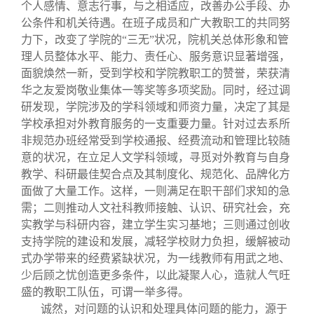
个人感情、意志行事，与之相适应，改善办公手段、办
公条件和机关待遇。在班子成员和广大教职工的共同努
力下，改变了学院的“三无”状况，院机关总体形象和管
理人员整体水平、能力、责任心、服务意识显著增强，
面貌焕然一新，受到学校和学院教职工的赞誉，荣获清
华之友爱岗敬业集体一等奖等多项奖励。同时，经过调
研发现，学院涉及的学科领域和师资力量，决定了其是
学校承担对外教育服务的一支重要力量。针对过去系所
非规范办班经常受到学校通报、经费流动和管理比较随
意的状况，在立足人文学科领域，寻觅对外教育与自身
教学、科研最佳契合点及其制度化、规范化、品牌化方
面做了大量工作。这样，一则满足在职干部们求知的急
需；二则推动人文社科教师接触、认识、研究社会，充
实教学与科研内容，建立学生实习基地；三则通过创收
支持学院的建设和发展，减轻学校财力负担，缓解被动
式办学带来的经费紧缺状况，为一线教师有用武之地、
少后顾之忧创造更多条件，以此凝聚人心，造就人气旺
盛的教职工队伍，可谓一举多得。
诚然，对问题的认识和处理具体问题的能力，源于