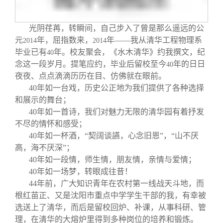
关闭
信息化服务
总会简介
光阴荏苒，转瞬间，自己步入了曾是那么遥远的公
三创大赛
会长致辞
元
年，屈指数来，
年——我从清华工程物理系
2014
2014
毕业已有
年。校友聚会，《水木清华》约我撰文，纪
40
实用信息
总会章程
念这一段岁月。提笔应约，毕业后留校至今
年的日日
40
夜夜、点点滴滴历历在目、仿佛就在眼前。
40
年如一台戏，历史公正地为我们提供了各种选择
理事会名单
和展示的舞台；
40
年如一首诗，我们对魅力无限的清华园有着抒发
不尽的情怀和感受；
制度法规
40
年如一杯酒，“契阔谈讌，心念旧恩”，“山不厌
高，海不厌深”；
联系我们
40
年如一段情，师生情，朋友情，亲情与爱情；
40
年如一场梦，转眼成往昔！
44
年前，广大知识青年在农村第一线战天斗地，而
根红苗正、又是沈阳市重点中学学生干部的我，有幸被
选送上了清华，而后是留校回炉、补课，从事科研、管
理，在清华的大熔炉里得到多种岗位的培养和锻炼。