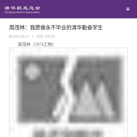
兴趣群体
捐赠方法
我要订阅
清华故事
西南联大校友会
义工计划
新媒体平台
青春风采
周茂林：我愿做永不毕业的清华勤奋学生
2015-06-17
|
浏览
1241
次
周茂林（
1974
工物）
校友文苑
校友讲坛
校友视界
校友服务
校友总会
终身学习