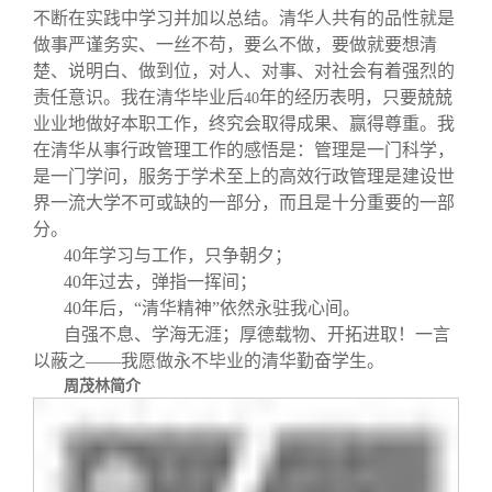
不断在实践中学习并加以总结。清华人共有的品性就是
做事严谨务实、一丝不苟，要么不做，要做就要想清
楚、说明白、做到位，对人、对事、对社会有着强烈的
责任意识。我在清华毕业后
年的经历表明，只要兢兢
40
业业地做好本职工作，终究会取得成果、赢得尊重。我
在清华从事行政管理工作的感悟是：管理是一门科学，
是一门学问，服务于学术至上的高效行政管理是建设世
界一流大学不可或缺的一部分，而且是十分重要的一部
分。
40
年学习与工作，只争朝夕；
40
年过去，弹指一挥间；
40
年后，“清华精神”依然永驻我心间。
自强不息、学海无涯；厚德载物、开拓进取！一言
以蔽之——我愿做永不毕业的清华勤奋学生。
周茂林简介