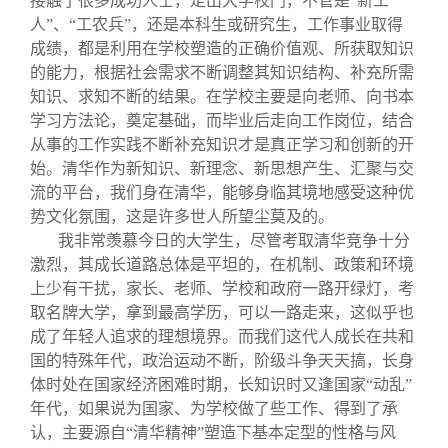
接触了很多成功人士，走出大学校门，不管是“新工
人”、“工农兵”，还是本科生或研究生，工作事业取得
成绩，都是利用在学校塑造的正确价值观、所获取知识
的能力，根据社会需求不断调整其知识结构、补充所需
知识、求知不断的结果。在学校主要是向老师、向书本
学习方法论，奠定基础，而毕业后走向工作岗位，结合
从事的工作实践不断补充知识才是真正学习和创新的开
始。清华作为新知识、新理念、新思想产生、汇聚与交
流的平台，我们身在清华，能够身临其境地感受这种优
势文化氛围，这是许多世人所望尘莫及的。
我非常羡慕今日的大学生，尽管考取清华竞争十分
激烈，其成长道路总体是平坦的，在机制、政策和环境
上少有干扰，家长、老师、学校和政府一路开绿灯，考
取名牌大学，拿到最高学历，可以一路走来，这似乎也
成了年轻人追求的理想境界。而我们这代人成长在共和
国的特殊年代，政治运动不断，阶级斗争天天搞，长身
体时处在国家经济困难时期，长知识时又逢国家“动乱”
年代，如果说为国家、为学校做了些工作、得到了承
认，主要源自“清华精神”塑造下基本定型的性格与风