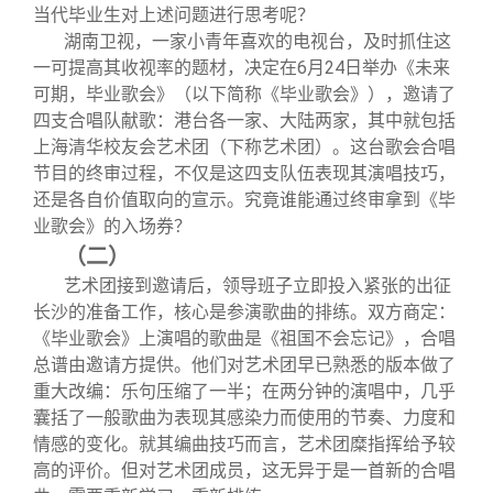
关闭
信息化服务
总会简介
当代毕业生对上述问题进行思考呢？
湖南卫视，一家小青年喜欢的电视台，及时抓住这
一可提高其收视率的题材，决定在6月24日举办《未来
三创大赛
会长致辞
可期，毕业歌会》（以下简称《毕业歌会》），邀请了
四支合唱队献歌：港台各一家、大陆两家，其中就包括
实用信息
总会章程
上海清华校友会艺术团（下称艺术团）。这台歌会合唱
节目的终审过程，不仅是这四支队伍表现其演唱技巧，
还是各自价值取向的宣示。究竟谁能通过终审拿到《毕
理事会名单
业歌会》的入场券？
（二）
制度法规
艺术团接到邀请后，领导班子立即投入紧张的出征
长沙的准备工作，核心是参演歌曲的排练。双方商定：
《毕业歌会》上演唱的歌曲是《祖国不会忘记》，合唱
联系我们
总谱由邀请方提供。他们对艺术团早已熟悉的版本做了
重大改编：乐句压缩了一半；在两分钟的演唱中，几乎
囊括了一般歌曲为表现其感染力而使用的节奏、力度和
情感的变化。就其编曲技巧而言，艺术团糜指挥给予较
高的评价。但对艺术团成员，这无异于是一首新的合唱