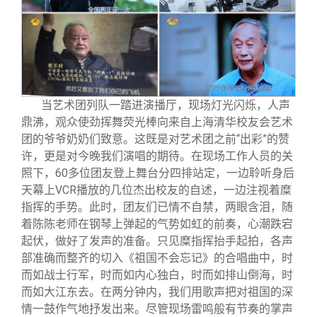
当艺术团列队一踏进演播厅，现场灯光闪烁，人声
鼎沸，观众使劲挥舞荧光棒向来自上海清华校友会艺术
团的爷爷奶奶们致意。这既是对艺术团之前“出彩”的赞
许，更是对今晚我们演唱的期待。在现场工作人员的关
照下，60多位团友登上舞台分四排站定，一边聆听身后
天幕上VCR播放的几位杰出校友的自述，一边注视着糜
指挥的手势。此时，团友们已情不自禁，两眼含泪，随
着陈陈老师在钢琴上弹起的气势如虹的前奏，心潮跌宕
起伏，做好了发声的准备。只见糜指挥抬手起拍，各声
部准确而整齐的切入《祖国不会忘记》的合唱曲中，时
而如战士行军，时而如内心独白，时而如排山倒海，时
而如大江东去。在两分钟内，我们用歌声把对祖国的深
情一鼓作气地抒发出来。尽管现场雷鸣般有节奏的掌声