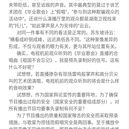
夹带贬低，甚至诋毁的声音。其中最典型的莫过于说艺
术团在《毕业歌会》上“假唱”，“参与到这种欺骗观众的
活动中”。还说什么演播厅里的观众都是湖南卫视找来
的“托儿”，“如此掌声是人为安排的”云云。
对同一件事有不同的看法是正常的。苏东坡诗云：
“横看成岭侧成峰，远近高低各不同。”这种景像差异的
形成，不仅与观者的眼力有关，更与其所站位置有关。
确实，电视机前观众听到的《毕业歌会》直播的合
唱曲《祖国不会忘记》，就是预先录制好的信号。这有
什么不好呢？
试想想，若直播掺杂有现场雷鸣般掌声和高分贝尖
叫的艺术团演唱，电视机前的观众听到的将会是什么样
的音响效果？
试想想，作为国家舆论宣传的重要阵地，为了确保
节目播出过程的安全（国家安全的重要组成部分），对
所有播出节目均要事先录制有何不妥？
为了节目播出的质量和国家喉舌的安全而采取预录
措施，与歌星为捞钱而假唱完全是两回事。至于播放中