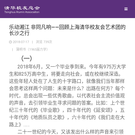
兴趣群体
捐赠方法
我要订阅
清华故事
西南联大校友会
义工计划
新媒体平台
青春风采
乐动湘江 非同凡响——回顾上海清华校友会艺术团的
长沙之行
2018-07-17
|
浏览
739
次
校友文苑
|
蒲明书（1965届力学）
（一）
校友讲坛
2018
年6月，又一个毕业季到来。今年有975万大学
生和825万高中生，将要走向社会，或在校继续深造。
这些年轻人处在了人生的十字路口，就像我们当年那样
校友视界
会思考这样两个问题：未来是什么？出路在何方？每个
时代，总会出现一些优秀歌曲，以代表社会主流价值观
校友服务
的声音，去引领毕业生寻求问题的答案。比如：上个世
纪三十年代的《毕业歌》，四十年代的《延安颂》，五
十年代的《地质队员之歌》，六十年代的《我们走在大
校友总会
终身学习
路上》……
二十一世纪的今天，又该发出什么样的声音来引领