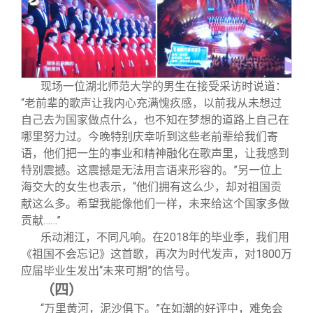
现场一位湖北师范大学的男生在接受采访时说道：
“老前辈的歌声让我内心充满愧疚感，以前我从未想过
自己去为国家做点什么，也不知在梦想的道路上自己在
哪里努力过。今晚特别庆幸听到这些老前辈给我们寄
语，他们把一生的事业和精神融化在歌声里，让我感到
特别震撼。这震撼是无法用言语来形容的。”另一位上
海交大的女生也表示，“他们拥有这么少，却对祖国贡
献这么多。希望我能像他们一样，未来给这个国家多做
贡献……”
乐动湘江，不同凡响。在2018年的毕业季，我们用
《祖国不会忘记》这首歌，再次为时代发声，对1800万
应届毕业生发出“未来可期”的信号。
（四）
“万里黄河，泥沙俱下。”在如潮的好评中，难免会