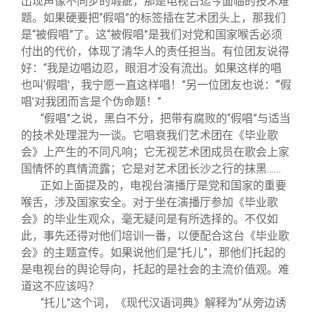
出现声像不同步的瑕疵，那是电视台迄今面临的技术难
题。如果硬要把“假唱”的标签插在艺术团头上，那我们
是“被假唱”了。这“被假唱”是我们对党和国家喉舌必须
付出的代价，体现了清华人的责任担当。有位团友说得
好：“我是边唱边忍，眼泪才没有流出。如果这样的唱
也叫‘假唱'，我宁愿一直这样唱！”另一位团友也说：“‘假
唱’对我团而言是个伪命题！”
“假唱”之说，黑白不分，把带有腐败的“假唱”与适当
的技术处理混为一谈。它唱衰我们艺术团在《毕业歌
会》上产生的不同凡响；它无视艺术团成员在歌会上家
国情怀的真情流露；它是对艺术团长沙之行的抹黑……
正如上面提及的，电视台演播厅是党和国家的重要
喉舌，涉及国家安全。对于坐在演播厅参加《毕业歌
会》的毕业生观众，毫无疑问是有所选择的。不仅如
此，事先还得对他们培训一番，以便配合这台《毕业歌
会》的主题宣传。如果说他们是“托儿”，那他们托起的
是电视台的舆论导向，托起的是社会的主流价值观。难
道这不应该吗？
“托儿”这个词，《现代汉语词典》解释为“从旁边诱