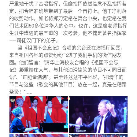
严重地干扰了合唱指挥，但糜指挥依然临危不乱指挥若
定，把合唱准确地带到了最后一个音符上。他干净利落
的收势动作，如老将挥刀定格在舞台中央，也定格在我
们艺术团60多位清华人的心中。也许，这是糜老师指挥
生涯中遭遇的最严重的一次考验。他不愧是著名指挥家
——司徒汉门下的弟子。
当《祖国不会忘记》合唱的余音还在演播厅回荡，
来自祖国各地的点赞纷纷飞进了我们手机的微信朋友
圈。他们留言：“清华上海校友合唱的《祖国不会忘
记》凝重端庄大气，与其他油滑搞笑的节目不可同日而
语”、“正能量满满”。甚至还忿忿不平地说，“把清华的
节目与这些（歌会的其他节目）放在一起，真是在糟蹋
圣贤！”……