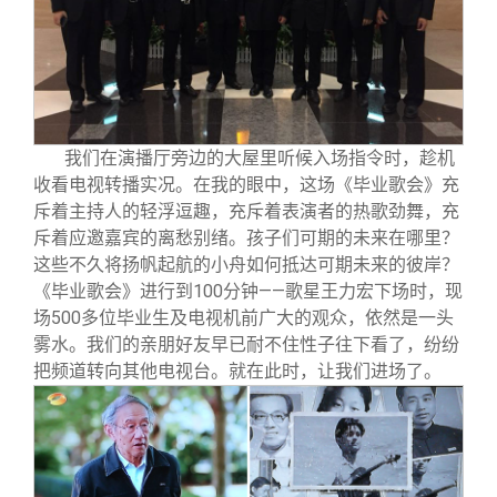
我们在演播厅旁边的大屋里听候入场指令时，趁机
收看电视转播实况。在我的眼中，这场《毕业歌会》充
斥着主持人的轻浮逗趣，充斥着表演者的热歌劲舞，充
斥着应邀嘉宾的离愁别绪。孩子们可期的未来在哪里？
这些不久将扬帆起航的小舟如何抵达可期未来的彼岸？
《毕业歌会》进行到100分钟——歌星王力宏下场时，现
场500多位毕业生及电视机前广大的观众，依然是一头
雾水。我们的亲朋好友早已耐不住性子往下看了，纷纷
把频道转向其他电视台。就在此时，让我们进场了。