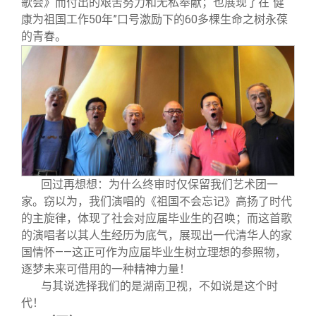
歌会》而付出的艰苦努力和无私奉献；也展现了在“健
康为祖国工作50年”口号激励下的60多棵生命之树永葆
的青春。
回过再想想：为什么终审时仅保留我们艺术团一
家。窃以为，我们演唱的《祖国不会忘记》高扬了时代
的主旋律，体现了社会对应届毕业生的召唤；而这首歌
的演唱者以其人生经历为底气，展现出一代清华人的家
国情怀——这正可作为应届毕业生树立理想的参照物，
逐梦未来可借用的一种精神力量！
与其说选择我们的是湖南卫视，不如说是这个时
代！