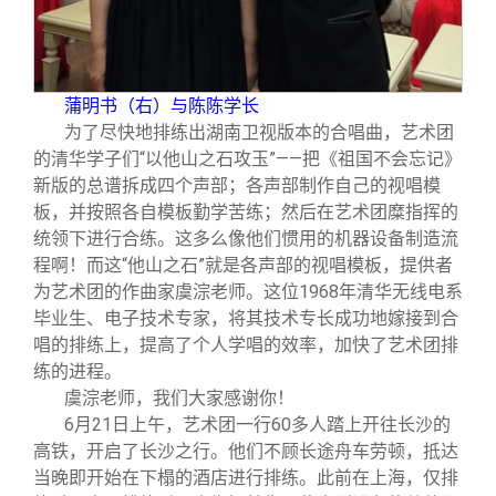
蒲明书（右）与陈陈学长
为了尽快地排练出湖南卫视版本的合唱曲，艺术团
的清华学子们“以他山之石攻玉”——把《祖国不会忘记》
新版的总谱拆成四个声部；各声部制作自己的视唱模
板，并按照各自模板勤学苦练；然后在艺术团糜指挥的
统领下进行合练。这多么像他们惯用的机器设备制造流
程啊！而这“他山之石”就是各声部的视唱模板，提供者
为艺术团的作曲家虞淙老师。这位1968年清华无线电系
毕业生、电子技术专家，将其技术专长成功地嫁接到合
唱的排练上，提高了个人学唱的效率，加快了艺术团排
练的进程。
虞淙老师，我们大家感谢你！
6
月21日上午，艺术团一行60多人踏上开往长沙的
高铁，开启了长沙之行。他们不顾长途舟车劳顿，抵达
当晚即开始在下榻的酒店进行排练。此前在上海，仅排