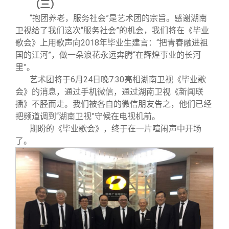
（三）
“抱团养老，服务社会”是艺术团的宗旨。感谢湖南
卫视给了我们这次“服务社会”的机会，我们将在《毕业
歌会》上用歌声向2018年毕业生建言：“把青春融进祖
国的江河”，做一朵浪花永远奔腾“在辉煌事业的长河
里”。
艺术团将于6月24日晚7:30亮相湖南卫视《毕业歌
会》的消息，通过手机微信，通过湖南卫视《新闻联
播》不胫而走。我们被各自的微信朋友告之，他们已经
把频道调到“湖南卫视”守候在电视机前。
期盼的《毕业歌会》，终于在一片喧闹声中开场
了。