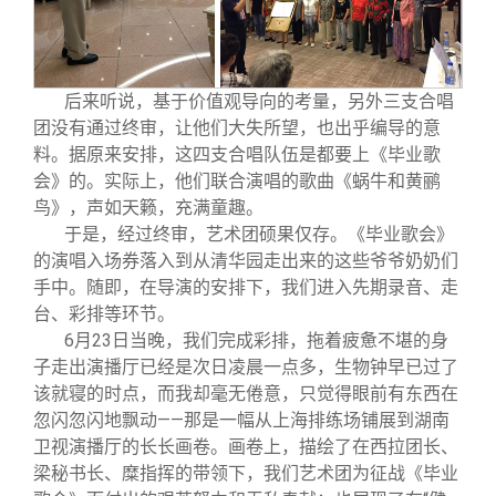
后来听说，基于价值观导向的考量，另外三支合唱
团没有通过终审，让他们大失所望，也出乎编导的意
料。据原来安排，这四支合唱队伍是都要上《毕业歌
会》的。实际上，他们联合演唱的歌曲《蜗牛和黄鹂
鸟》，声如天籁，充满童趣。
于是，经过终审，艺术团硕果仅存。《毕业歌会》
的演唱入场券落入到从清华园走出来的这些爷爷奶奶们
手中。随即，在导演的安排下，我们进入先期录音、走
台、彩排等环节。
6
月23日当晚，我们完成彩排，拖着疲惫不堪的身
子走出演播厅已经是次日凌晨一点多，生物钟早已过了
该就寝的时点，而我却毫无倦意，只觉得眼前有东西在
忽闪忽闪地飘动——那是一幅从上海排练场铺展到湖南
卫视演播厅的长长画卷。画卷上，描绘了在西拉团长、
梁秘书长、糜指挥的带领下，我们艺术团为征战《毕业