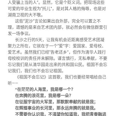
人受骗上当的人”。显然，它是个贬义词。把现场这些
可爱的毕业生视为“托儿”，是对其人格的侮辱，也是对
湖南卫视的大不敬。
这些“泥沙”言论如果出自外部，完全可以置之不
理，遗憾的是来自艺术团内部，就必然会在微信群里引
发一场争议。
长沙之行的5天，让我有机会近距离感受艺术团凝
聚力之所在，它就在于一个“爱”字：爱国家、爱母校、
爱艺术。虽然我们已经“告老还乡”，但作为清华人践行
母校校训的责任并未解除。谨言慎行，无私奉献，不要
忘记我们是从清华园走出来的共和国公民。祖国不会忘
记我们，我们也不会忘记祖国。
《祖国不会忘记》这首歌，我们也要经常唱给自己
听——
“在茫茫的人海里，我是哪一个？
在奔腾的浪花里，我是哪一朵？
在征服宇宙的大军里，那默默奉献的就是我；
在辉煌事业的长河里，那永远奔腾的就是我。
不需要你认识我，不渴望你知道我，我把青春融进