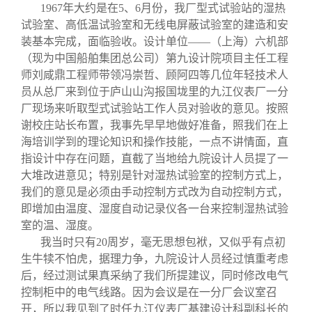
关闭
信息化服务
总会简介
1967
年大约是在5、6月份，我厂型式试验站的湿热
试验室、高低温试验室和无线电屏蔽试验室的建造和安
装基本完成，面临验收。设计单位——（上海）六机部
三创大赛
会长致辞
（现为中国船舶集团总公司）第九设计院项目主任工程
师刘咸鼎工程师带领冯崇哲、顾阿四等几位年轻技术人
实用信息
总会章程
员从总厂来到位于庐山山沟报国垅里的九江仪表厂一分
厂现场来听取型式试验站工作人员对验收的意见。按照
谢校庄站长布置，我事先早早地做好准备，照我们在上
理事会名单
海培训学到的理论知识和操作技能，一点不讲情面，直
指设计中存在问题，直截了当地给九院设计人员提了一
制度法规
大堆改进意见；特别是针对湿热试验室的控制方式上，
我们的意见是必须由手动控制方式改为自动控制方式，
即增加由温度、湿度自动记录仪各一台来控制湿热试验
联系我们
室的温、湿度。
我当时只有20周岁，毫无思想包袱，又似乎有点初
生牛犊不怕虎，据理力争，九院设计人员经过慎重考虑
后，经过测试果真采纳了我们所提建议，同时修改电气
控制柜中的电气线路。因为会议是在一分厂会议室召
开，所以我见到了时任九江仪表厂基建设计科副科长的