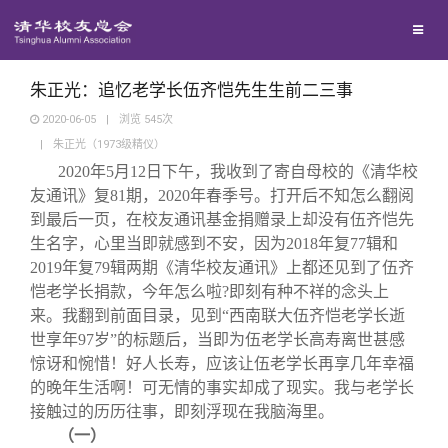
兴趣群体
捐赠方法
我要订阅
清华故事
西南联大校友会
义工计划
新媒体平台
青春风采
朱正光：追忆老学长伍齐恺先生生前二三事
2020-06-05
|
浏览
545
次
|
朱正光（1973级精仪）
校友文苑
2020
年5月12日下午，我收到了寄自母校的《清华校
友通讯》复81期，2020年春季号。打开后不知怎么翻阅
校友讲坛
到最后一页，在校友通讯基金捐赠录上却没有伍齐恺先
生名字，心里当即就感到不安，因为2018年复77辑和
2019年复79辑两期《清华校友通讯》上都还见到了伍齐
校友视界
恺老学长捐款，今年怎么啦?即刻有种不祥的念头上
来。我翻到前面目录，见到“西南联大伍齐恺老学长逝
校友服务
世享年97岁”的标题后，当即为伍老学长高寿离世甚感
惊讶和惋惜！好人长寿，应该让伍老学长再享几年幸福
的晚年生活啊！可无情的事实却成了现实。我与老学长
校友总会
终身学习
接触过的历历往事，即刻浮现在我脑海里。
（一）