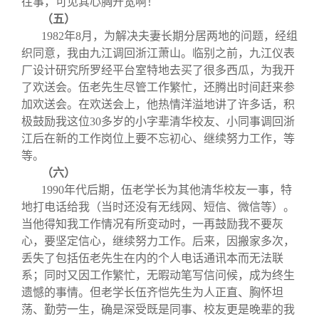
往事，可见其心胸开宽啊！
（五）
1982
年8月，为解决夫妻长期分居两地的问题，经组
织同意，我由九江调回浙江萧山。临别之前，九江仪表
厂设计研究所罗经平台室特地去买了很多西瓜，为我开
了欢送会。伍老先生尽管工作繁忙，还腾出时间赶来参
加欢送会。在欢送会上，他热情洋溢地讲了许多话，积
极鼓励我这位30多岁的小字辈清华校友、小同事调回浙
江后在新的工作岗位上要不忘初心、继续努力工作，等
等。
（六）
1990
年代后期，伍老学长为其他清华校友一事，特
地打电话给我（当时还没有无线网、短信、微信等）。
当他得知我工作情况有所变动时，一再鼓励我不要灰
心，要坚定信心，继续努力工作。后来，因搬家多次，
丢失了包括伍老先生在内的个人电话通讯本而无法联
系；同时又因工作繁忙，无暇动笔写信问候，成为终生
遗憾的事情。但老学长伍齐恺先生为人正直、胸怀坦
荡、勤劳一生，确是深受既是同事、校友更是晚辈的我