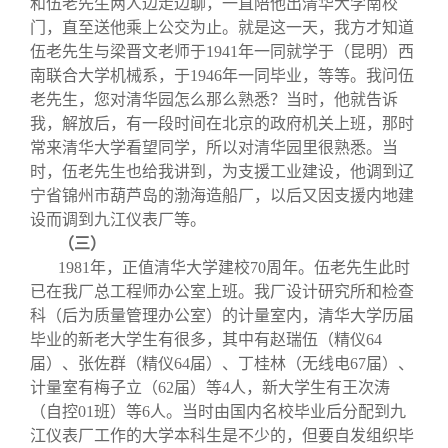
和伍老先生两人边走边聊，一直陪他出清华大学南校
门，直至送他乘上公交为止。就是这一天，我方才知道
伍老先生与梁晋文老师于1941年一同就学于（昆明）西
南联合大学机械系，于1946年一同毕业，等等。我问伍
老先生，您对清华园怎么那么熟悉？当时，他就告诉
我，解放后，有一段时间在北京的政府机关上班，那时
常来清华大学看望同学，所以对清华园里很熟悉。当
时，伍老先生也给我讲到，为支援工业建设，他调到辽
宁省锦州市葫芦岛的渤海造船厂，以后又因支援内地建
设而调到九江仪表厂等。
（三）
1981
年，正值清华大学建校70周年。伍老先生此时
已在我厂总工程师办公室上班。我厂设计研究所和检查
科（后为质量管理办公室）的计量室内，清华大学历届
毕业的新老大学生有很多，其中有赵瑞伍（精仪64
届）、张佐群（精仪64届）、丁桂林（无线电67届）、
计量室有梅子立（62届）等4人，新大学生有王次涛
（自控01班）等6人。当时由国内名校毕业后分配到九
江仪表厂工作的大学本科生是不少的，但要自发组织毕