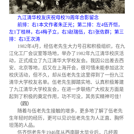
九江清华校友庆祝母校70周年合影留念
前排：右1本文作者朱正光；第二排：左4伍齐恺，
左1丁桂林，右4梅子立，右3赵瑞伍，右1张佐群；第三
排：右3王次涛
1982
年4月，经伍老先生大力号召和积极组织，在九
江化工厂会议室等场地，举办了1982年九江清华校庆活
动，正式成立了九江清华大学校友会。我因公出差去西
安、北京等地，后又在上海开会，很可惜未能参加这次
校庆活动，但不久，却从伍老先生这里得到了一份九江
清华大学校友名单。伍老先生脚踏实地、认真积极筹建
了九江清华大学校友会，在进一步联络广大校友方面是
起到了积极的奠定作用，功不可没，其务实精神可佳！
（四）
随着与伍老先生接触的增多，更多地了解了伍老先
生年轻时的经历，更可以见识伍老先生为人正直、胸怀
坦荡的人品。
伍齐恺老先生1946年从西南联大毕业后，几经周