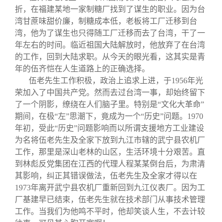
折，在福建某地一家制糖厂找到了谋生的职业。因为台
湾甘蔗味甜价廉，制糖成本低，老板将工厂迁移到台
湾，他为了谋生也只得随工厂迁移而去了台湾，干了一
年左右的时间。临近祖国大陆解放时，他放弃了在台湾
的工作，回到大陆求职。从今天的眼光看，这其实是青
年的伍齐恺在人生道路上的正确选择。
伍老先生工作积极，政治上追求上进，于1956年光
荣加入了中国共产党。然而去过台湾一事，却始终留下
了一个阴影，缭绕在人们脑子里。特别是“文化大革命”
期间，在极“左”思潮下，竟成为一个“历史”问题。1970
年初，受此“历史”问题影响而以所谓支援地方工业建设
为名将伍老先生及全家下放到九江市辖的武宁县农机厂
工作，那里是深山老林的山区，生活环境十分艰苦。直
到林彪反党集团在江西的代理人程某某倒台后，为肃清
其影响，纠正其错误做法，伍老先生及全家才得以在
1973年离开武宁县农机厂重新回到九江仪表厂。因为工
厂基建早已结束，伍老先生就在技术部门从事技术管理
工作。当我们为他鸣不平时，他却笑谈人生，不去计较