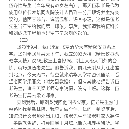
伍齐恺先生（当年只有45岁左右），那天伍科长是作为
使用单位代表陪同九院设计人员到一分厂现场并主持会
议的。他面容慈善、说话温和、语言条理，这就是伍老
先生当年留给我的第一印象。事后，我知道我给伍科长
和刘咸鼎工程师也是留下了深刻的影响。
（二）
1973
年9月，我已来到北京清华大学精密仪器系上
学。1974年10月某天下午，我去9003大楼（精密仪器系
教学大楼）仪3班教室上自修课。刚上大楼大门外的台
阶，就巧遇伍老先生。他告诉我，前几天刚从九江出差
到北京，今天无事，得空就来清华大学精密仪器系，看
望老同学梁晋文（时为副教授），但有其他老师告诉伍
老先生，说今天梁老师有事请假，没有上班。这样，伍
老先生打算去梁老师家。
见到我后，即刻邀我陪他同去梁家。伍老先生熟门
熟路地找到新林院，我只是做个伴儿似的。到梁家后，
知道梁晋文老师外出未归，伍老先生与梁老师家人寒暄
一番后就告辞，打算回城里月坛北街六机部招待所。我