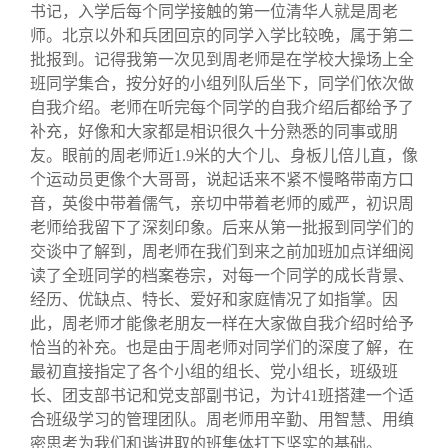
关闭
信息化服务
总会简介
书记，入学后每个同学接触的第一位清华人就是周老
师。北京以外和兵团回京的同学入学比较晚，属于第二
批报到。记得我第一次见到周老师是在学校大操场上全
三创大赛
会长致辞
班同学集合，按分好的小组列队后坐下，同学们依次做
自我介绍。老师在听完每个同学的自我介绍后都给予了
实用信息
总会章程
补充，好像和大家都是相识很久十分熟悉的同事或朋
友。眼前的周老师近1.9米的大个儿、身板儿倍儿直，像
个运动员更像个大哥哥，说起话来不紧不慢略带南方口
理事会名单
音，英俊中带着儒气，亲切中带着老师的威严，初识周
老师给我留下了深刻印象。后来从第一批报到同学们的
制度法规
交谈中了解到，周老师在我们到来之前加班加点详细阅
读了全班同学的档案卷宗，对每一个同学的成长背景、
经历、优缺点、特长、爱好和家庭情况了如指掌。因
联系我们
此，周老师才能像老朋友一样在大家做自我介绍时给予
恰当的补充。也是由于周老师对同学们的深度了解，在
最初直接指定了各个小组的组长、党小组长，班级班
长、团支部书记和党支部副书记，为计41班搭建一个适
合班级学习的管理团队。周老师用辛勤、用智慧、用缜
密思考为我们和谐进取的班集体打下坚实的基础。