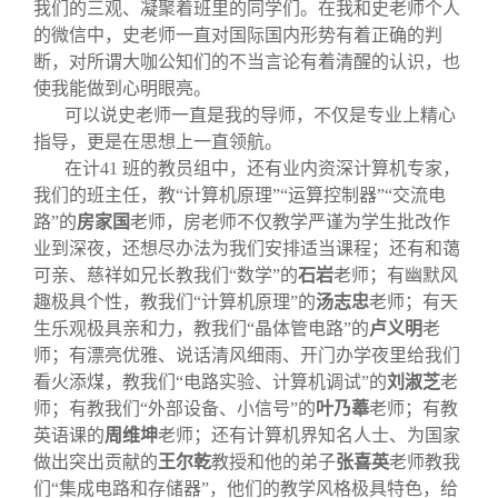
我们的三观、凝聚着班里的同学们。在我和史老师个人
的微信中，史老师一直对国际国内形势有着正确的判
断，对所谓大咖公知们的不当言论有着清醒的认识，也
使我能做到心明眼亮。
可以说史老师一直是我的导师，不仅是专业上精心
指导，更是在思想上一直领航。
在计41 班的教员组中，还有业内资深计算机专家，
我们的班主任，教“计算机原理”“运算控制器”“交流电
路”的
房家国
老师，房老师不仅教学严谨为学生批改作
业到深夜，还想尽办法为我们安排适当课程；还有和蔼
可亲、慈祥如兄长教我们“数学”的
石岩
老师；有幽默风
趣极具个性，教我们“计算机原理”的
汤志忠
老师；有天
生乐观极具亲和力，教我们“晶体管电路”的
卢义明
老
师；有漂亮优雅、说话清风细雨、开门办学夜里给我们
看火添煤，教我们“电路实验、计算机调试”的
刘淑芝
老
师；有教我们“外部设备、小信号”的
叶乃菶
老师；有教
英语课的
周维坤
老师；还有计算机界知名人士、为国家
做出突出贡献的
王尔乾
教授和他的弟子
张喜英
老师教我
们“集成电路和存储器”，他们的教学风格极具特色，给