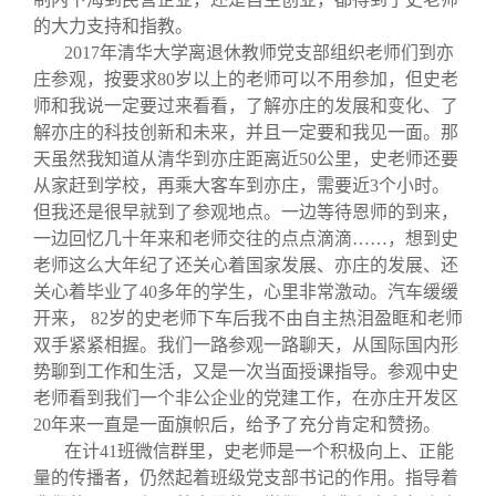
的大力支持和指教。
2017
年清华大学离退休教师党支部组织老师们到亦
庄参观，按要求80岁以上的老师可以不用参加，但史老
师和我说一定要过来看看，了解亦庄的发展和变化、了
解亦庄的科技创新和未来，并且一定要和我见一面。那
天虽然我知道从清华到亦庄距离近50公里，史老师还要
从家赶到学校，再乘大客车到亦庄，需要近3个小时。
但我还是很早就到了参观地点。一边等待恩师的到来，
一边回忆几十年来和老师交往的点点滴滴……，想到史
老师这么大年纪了还关心着国家发展、亦庄的发展、还
关心着毕业了40多年的学生，心里非常激动。汽车缓缓
开来， 82岁的史老师下车后我不由自主热泪盈眶和老师
双手紧紧相握。我们一路参观一路聊天，从国际国内形
势聊到工作和生活，又是一次当面授课指导。参观中史
老师看到我们一个非公企业的党建工作，在亦庄开发区
20年来一直是一面旗帜后，给予了充分肯定和赞扬。
在计41班微信群里，史老师是一个积极向上、正能
量的传播者，仍然起着班级党支部书记的作用。指导着