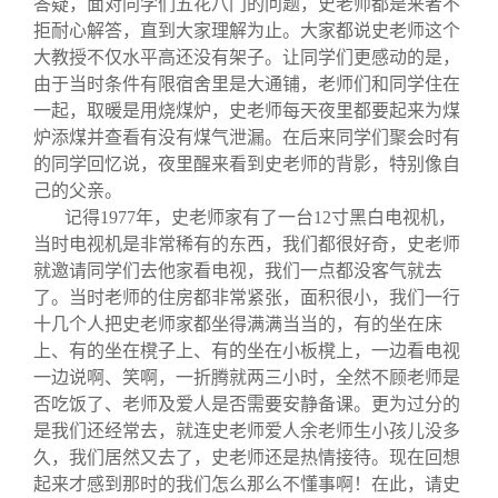
答疑，面对同学们五花八门的问题，史老师都是来者不
拒耐心解答，直到大家理解为止。大家都说史老师这个
大教授不仅水平高还没有架子。让同学们更感动的是，
由于当时条件有限宿舍里是大通铺，老师们和同学住在
一起，取暖是用烧煤炉，史老师每天夜里都要起来为煤
炉添煤并查看有没有煤气泄漏。在后来同学们聚会时有
的同学回忆说，夜里醒来看到史老师的背影，特别像自
己的父亲。
记得1977年，史老师家有了一台12寸黑白电视机，
当时电视机是非常稀有的东西，我们都很好奇，史老师
就邀请同学们去他家看电视，我们一点都没客气就去
了。当时老师的住房都非常紧张，面积很小，我们一行
十几个人把史老师家都坐得满满当当的，有的坐在床
上、有的坐在櫈子上、有的坐在小板櫈上，一边看电视
一边说啊、笑啊，一折腾就两三小时，全然不顾老师是
否吃饭了、老师及爱人是否需要安静备课。更为过分的
是我们还经常去，就连史老师爱人余老师生小孩儿没多
久，我们居然又去了，史老师还是热情接待。现在回想
起来才感到那时的我们怎么那么不懂事啊！在此，请史