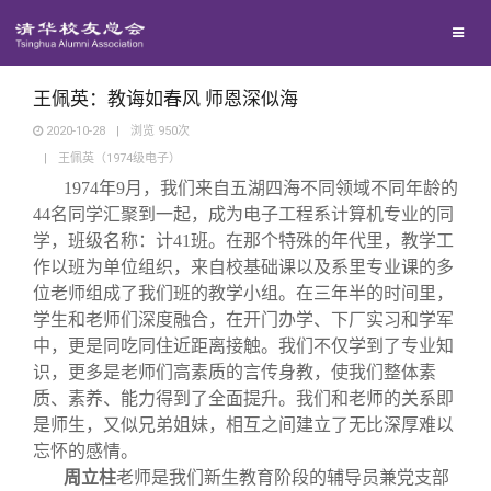
兴趣群体
捐赠方法
我要订阅
清华故事
西南联大校友会
义工计划
新媒体平台
青春风采
王佩英：教诲如春风 师恩深似海
2020-10-28
|
浏览
950
次
|
王佩英（1974级电子）
校友文苑
1974
年9月，我们来自五湖四海不同领域不同年龄的
44名同学汇聚到一起，成为电子工程系计算机专业的同
校友讲坛
学，班级名称：计41班。在那个特殊的年代里，教学工
作以班为单位组织，来自校基础课以及系里专业课的多
位老师组成了我们班的教学小组。在三年半的时间里，
校友视界
学生和老师们深度融合，在开门办学、下厂实习和学军
中，更是同吃同住近距离接触。我们不仅学到了专业知
校友服务
识，更多是老师们高素质的言传身教，使我们整体素
质、素养、能力得到了全面提升。我们和老师的关系即
是师生，又似兄弟姐妹，相互之间建立了无比深厚难以
校友总会
终身学习
忘怀的感情。
周立柱
老师是我们新生教育阶段的辅导员兼党支部