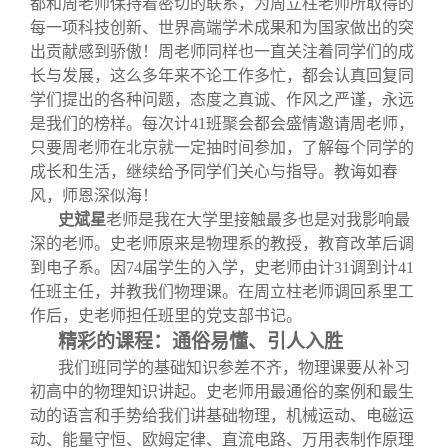
都和周老师保持着密切的联系，为周立柱老师所取得的
每一项科技创新、世界高端学术成果和为国家做出的突
出贡献感到骄傲！周老师同样也一直关注着同学们的成
长与发展，这么多年来不论工作多忙，都会认真回复同
学们提出的各种问题，态度之真诚、作风之严谨，永远
是我们的榜样。每次计41班聚会都会盛情邀请周老师，
只要周老师在北京就一定抽时间参加，了解每个同学的
成长和生活，继续给予同学们关心与指导。教诲如春
风，师恩深似海！
史斌星
老师是我在大学里接触最多也是对我影响最
深的老师。史老师原来是物理系的教授，教育改革后调
到电子系。因74届学生的入学，史老师由计31调到计41
任班主任，并教我们物理课。在周立柱老师调回系里工
作后，史老师担任班里的党支部书记。
精彩的课程：通俗易懂、引人入胜
我们班同学的基础知识参差不齐，物理课要从补习
初高中的物理知识讲起。史老师用最通俗的案例和最生
动的语言和手势给我们讲基础物理，机械运动、电磁运
动、能量守恒、欧姆定律、直流电路、万用表制作原理