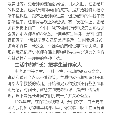
及实验等。史老师的课通俗易懂、引人入胜，在史老师
的课堂上，经常听到同学们的笑声。最开始我特别担心
听不懂课程、跟不上老师的进度，但史老师的课我不仅
都听懂了，还非常喜欢上物理课。有一次在课上，史老
师在黑板上画了一个圆，我下课问史老师您怎么画得这
么圆？史老师拿起粉笔说：“用手臂当半径，就可以画
得很圆了。”我试了两次还是差得很远。当时我想当老
师真不容易，就这么一个简单的圆都需要下功夫啊。到
现在我还记得史老师在课上那特别洪亮带穿透力的声音
和辅助性利于理解的各种手势。
生活中的师长：把学生当作家人
史老师中等身材、不胖不瘦，带副眼镜斯斯文文，
说话和蔼可亲永远带着微笑，气质中就带着知识分子和
清华大学教授的范儿。开始和史老师接触还有些胆怯和
距离感，时间长了就感觉到史老师课上是严师传授知
识，课下是兄长与同学们打成一片并关心备至。
1974
年末，在保定无线电14厂开门办学，白天史老
师为我们补习物理基础课和动手做实验，晚上在宿舍里