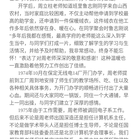
开学后，周立柱老师知道班里鲁志刚同学来自山西
农村，当时家庭比较困难，不仅主动帮他申请到学校最
高的助学金，还申请到一件保暖绒衣，这件绒衣在他工
作多年后依然穿在身、暖在心。在同学聚会时鲁志刚说
“多年后我都在感慨，最高学府的老师能这么深入到学
生当中，与同学们打成一片，细致了解学生的学习与生
活情况，并给予及时帮助，我非常感动，终身不能忘
怀！”表达了对周老师深深的敬意和感谢！这种温暖也
一直激励着他努力工作创出了佳绩。
1974
年10月在保定无线电14厂开门办学，周老师提
前到工厂周到地安排了师生们的教学场所、吃、住以及
各种相关具体事务，为开门办学的顺畅进行付出了大量
心血。期间还与大家同吃一锅饭，同住一个大通铺，早
上一同出操，与同学们建立了深厚的感情。
1975
年由于工作需要，周老师被调回电子系工作。
但后来不论是周老师出国深造还是担任计算机系主任，
不论是做学术带头人还是担任博士生导师，不论是任国
家教育部科技委委员还是北京计算机学会理事长，我们