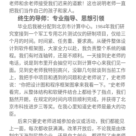
老师和余老师接受我们迟来的道歉！这也说明老师一直
把我们当作自己的孩子和家人。
终生的导师：专业指导、思想引领
毕业后我被分配到北京市计算中心。1984年我们研
究室接到一个军工专用芯片测试仪的研制项目，仅给三
个月的时间。时间紧、任务重、要求高。从硬件整体设
计到软件框架图，大家全力以赴，我负责整个系统的编
程。我们有时连轴转，还是不顺利。一天接到史老师的
电话，说是到市里开会抽空可以到计算中心来我们见一
面。见到史老师我特别高兴，没聊几句就谈到当前工作
上，我把手中项目和遇到的问题和史老师说了，史老师
说：“你把设计图和程序框架图拿来我看一下。”史老师
看完，从整体结构和软硬件结合上都给予了指点，我们
豁然开朗，在规定的时间内项目顺利完成，并获得了北
京市科技进步三等奖。在我心里知道史老师是最大的功
臣。
后来只要史老师进城参加会议或活动，我们都能见
上一面，每次都收获满满。改革开放后，不论我是由体
制内下海到民营企业，还是自主创业，都得到了史老师