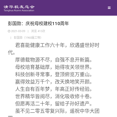
兴趣群体
捐赠方法
我要订阅
清华故事
西南联大校友会
义工计划
新媒体平台
青春风采
彭国勋：庆祝母校建校110周年
2021-03-09
|
浏览
413
次
|
彭国勋（1960届工物）
校友文苑
君喜能健康工作六十年，欣遇盛世好时
代。
校友讲坛
厚德载物源不尽，自强不息开新篇。
母校培育基础厚，始得攻关领世界。
校友视界
科技创新寻常事，登顶俯览万重山。
赢得效益万千个，改天换地笑开颜。
校友服务
人生自有百年梦，年高正好传经验。
世界精华皆阅尽，消化吸收修十卷。
校友总会
终身学习
但愿再活二十年，留给子孙好遗产。
虽不见二零五零复兴际，遥祝中华大团