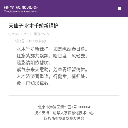
兴趣群体
捐赠方法
我要订阅
清华故事
西南联大校友会
义工计划
新媒体平台
青春风采
天仙子·水木千娇新绿护
2025-06-29
|
浏览
258
次
|
钱济国 （1978级精仪）
校友文苑
水木千娇新绿护，如是纵然春日暮。
红旗紫旆共飘飘，暗香度，风轻去，
校友讲坛
疏影清阴依碧树。
紫气东来天意助，芳草青坪留倩舞。
人才济济喜重逢，行健步，情归处，
校友视界
数一已知求算数。
校友服务
北京市海淀区清华园1号 100084
校友总会
终身学习
技术支持：清华大学信息化技术中心
版权所有©清华校友总会