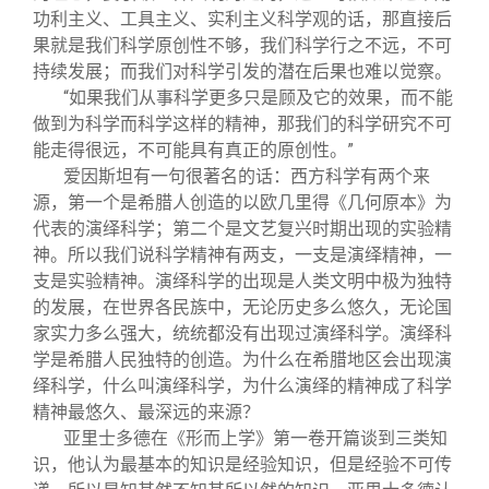
功利主义、工具主义、实利主义科学观的话，那直接后
果就是我们科学原创性不够，我们科学行之不远，不可
持续发展；而我们对科学引发的潜在后果也难以觉察。
“如果我们从事科学更多只是顾及它的效果，而不能
做到为科学而科学这样的精神，那我们的科学研究不可
能走得很远，不可能具有真正的原创性。”
爱因斯坦有一句很著名的话：西方科学有两个来
源，第一个是希腊人创造的以欧几里得《几何原本》为
代表的演绎科学；第二个是文艺复兴时期出现的实验精
神。所以我们说科学精神有两支，一支是演绎精神，一
支是实验精神。演绎科学的出现是人类文明中极为独特
的发展，在世界各民族中，无论历史多么悠久，无论国
家实力多么强大，统统都没有出现过演绎科学。演绎科
学是希腊人民独特的创造。为什么在希腊地区会出现演
绎科学，什么叫演绎科学，为什么演绎的精神成了科学
精神最悠久、最深远的来源？
亚里士多德在《形而上学》第一卷开篇谈到三类知
识，他认为最基本的知识是经验知识，但是经验不可传