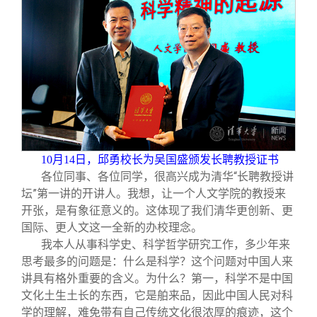
关闭
信息化服务
总会简介
三创大赛
会长致辞
实用信息
总会章程
理事会名单
10
月14日，邱勇校长为吴国盛颁发长聘教授证书
各位同事、各位同学，很高兴成为清华“长聘教授讲
制度法规
坛”第一讲的开讲人。我想，让一个人文学院的教授来
开张，是有象征意义的。这体现了我们清华更创新、更
联系我们
国际、更人文这一全新的办校理念。
我本人从事科学史、科学哲学研究工作，多少年来
思考最多的问题是：什么是科学？这个问题对中国人来
讲具有格外重要的含义。为什么？第一，科学不是中国
文化土生土长的东西，它是舶来品，因此中国人民对科
学的理解，难免带有自己传统文化很浓厚的痕迹，这个