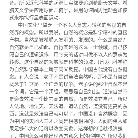
合。所以近代科学的起源其实都要追到希腊天文学。希
腊天文学是应用球面几何学，是用匀速圆周运动叠加模
式来模拟行星表面运动。
中国文化里缺乏一个不以人意志为转移的客观的自
然界的概念。所以我说，自然的概念是科学精神的直接
产物。自然是被希腊人发明的、发现的。什么是自然？
自然就是自己如此、自行其是的这么一个领域，自己按
照自己的逻辑运作，用今天的话讲叫做不以人的意志为
转移。这个自然的领域就是科学的领域，所以把科学称
为自然科学基本上属于同义反复。中国古代没有自然概
念。有人会说，老子不是讲道法自然吗，那不是有自然
概念了？这是一个广泛的误解。老子讲的那个自然不是
一个词，它是一个词组，意思是自己如此。道法自然不
是道去效法一个比它高的自然，而是效法它自己，所以
人法地、地法天、天法道、道法自然，道没有更高的东
西，道就是效法自己就可以了。中国没有自然概念，因
为中国的天地人三才之间是相感相通的：人间的伟人如
果足够伟大的话可以改变天象。这样想的话就很清楚
了，中国怎么可能出现西方意义上的科学呢？所以我们