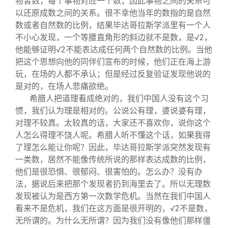
物皆数，每个事物对应一个数，因此事物之间的关系可
以还原成数之间的关系。很不幸他当年的数指的是自然
数或者自然数的比例，结果毕达哥拉斯学派里有一个人
不小心发现，一个等腰直角形的斜边就不是数，是√2，
他能够证明√2不能表达成任何两个自然数的比例。当他
把这个思想向他的同伴们宣布的时候，他们正在海上游
玩，在场的人都不承认；但是经过反复验证发现他说的
是对的，在场人悲痛欲绝。
希腊人把道理看成绝对的，我们中国人没有这个习
惯，我们认为理是相对的。公说公有理，婆说婆有理，
对理不较真。太较真的话，大家还不喜欢你，说你这个
人怎么得理不饶人呢。希腊人听不懂这个话，如果我得
了理怎么能让你呢？因此，毕达哥拉斯学派突然发现有
一类数，居然不能像传统所说的那样表达成数的比例，
他们是很恐惧、很郁闷、很害怕的。怎么办？没有办
法，据说后来把那个发现者扔到海里去了。所以无理数
发现被认为是西方第一次数学危机。当然在我们中国人
看来不是危机，我们在这方面是很开明的，√2不是数，
无所谓的。为什么无所谓？因为我们没有像他们那样僵