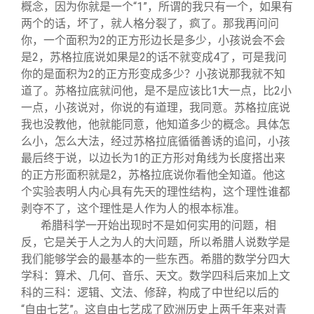
概念，因为你就是一个“1”，所谓的我只有一个，如果有
两个的话，坏了，就人格分裂了，疯了。那我再问问
你，一个面积为2的正方形边长是多少，小孩说会不会
是2，苏格拉底说如果是2的话不就变成4了，可是我问
你的是面积为2的正方形变成多少？小孩说那我就不知
道了。苏格拉底就问他，是不是应该比1大一点，比2小
一点，小孩说对，你说的有道理，我同意。苏格拉底说
我也没教他，他就能同意，他知道多少的概念。具体怎
么小，怎么大法，经过苏格拉底循循善诱的追问，小孩
最后终于说，以边长为1的正方形对角线为长度搭出来
的正方形面积就是2，苏格拉底说你看他全知道。他这
个实验表明人内心具有先天的理性结构，这个理性谁都
剥夺不了，这个理性是人作为人的根本标准。
希腊科学一开始出现时不是如何实用的问题，相
反，它是关于人之为人的大问题，所以希腊人说数学是
我们能够学会的最基本的一些东西。希腊的数学分四大
学科：算术、几何、音乐、天文。数学四科后来加上文
科的三科：逻辑、文法、修辞，构成了中世纪以后的
“自由七艺”。这自由七艺成了欧洲历史上两千年来对青