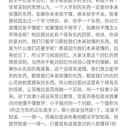
数学不过是学而已，是学那些能学的东西。希腊人有个
非常深刻的思想认为，一个人学到的东西一定是你本来
就懂的东西，如果你本来就不懂，根本就学不会。智者
曾经提出过一个学习悖论，说：你学一个东西，你对它
是懂还是不懂呢？如果懂就不用学了，如果你不懂怎么
学得会呢？柏拉图对此有个很有名的回答，他说，你说
的是对的，我们只能学习那些我们本来就懂的东西。但
是为什么我们还要学呢？那是因为我们本来是懂的，后
来给忘了，所以学习就是回忆。大家注意这个回忆的思
想很深刻，当然你不能对回忆作经验心理学的理解。如
果你从先验的角度看，这个话很有道理。我们真正能学
到的东西，都是我们本来就懂的东西，都是我们内在的
心灵结构里拥有的东西。所以柏拉图对话里有个很有名
的场景，让苏格拉底现场做一个实验，叫一个奴隶小孩
来。这个奴隶小孩没有受过教育，但是苏格拉底说我要
问问他懂不懂数学：小子我问你一个问题，一个面积为
1的正方形的边长是多少，那小孩说当然是1了，这谁不
知道，一一得一。苏格拉底说你看他都没学就知道，他
居然知道一一得一。只要是有自我意识的人就懂得1的