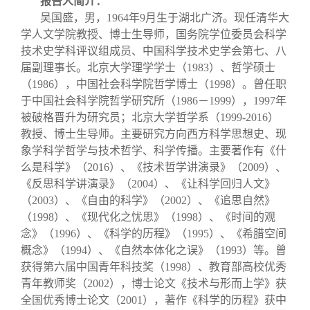
报告人简介：
吴国盛，男，1964年9月生于湖北广济。现任清华大
学人文学院教授、博士生导师，国务院学位委员会科学
技术史学科评议组成员、中国科学技术史学会第七、八
届副理事长。北京大学理学学士（1983）、哲学硕士
（1986），中国社会科学院哲学博士（1998）。曾任职
于中国社会科学院哲学研究所（1986－1999），1997年
被破格晋升为研究员；北京大学哲学系（1999-2016）
教授、博士生导师。主要研究方向西方科学思想史、现
象学科学哲学与技术哲学、科学传播。主要著作有《什
么是科学》（2016）、《技术哲学讲演录》（2009）、
《反思科学讲演录》（2004）、《让科学回归人文》
（2003）、《自由的科学》（2002）、《追思自然》
（1998）、《现代化之忧思》（1998）、《时间的观
念》（1996）、《科学的历程》（1995）、《希腊空间
概念》（1994）、《自然本体化之误》（1993）等。曾
获得第六届中国青年科技奖（1998）、教育部高校优秀
青年教师奖（2002），博士论文《技术与形而上学》获
全国优秀博士论文（2001），著作《科学的历程》获中