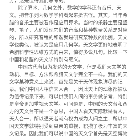
分，这是值得我们思考的。
除了算术、几何之外，数学的学科还有音乐、天
文。把音乐列为数学学科看起来挺古怪。其实，当年希
腊的音乐主要被看作是应用算术。当时的乐器主要是竖
琴、笛子，人们发现它们的音高和某种数量关系是对应
的，所以研究音程的和谐就是研究某种数的比例。天文
学也类似，被认为是应用几何学。天文学更好地表明了
希腊科学性思维方式的由来，值得多说几句。比较一下
中国和希腊的天文学特别有意义。
中国古代有极为发达的天文学，但是我们天文学的
动机、目标、方法跟希腊天文学完全不一样。我们的天
文学某种意义上来说，首先是关于天体现象详尽的记
录。我们中国人相信天人合一，因此天上的现象都被认
为值得记录下来，可以供我们人间的事务做参考，特别
是皇帝更加重视天文学。可问题是，中国的天文台和西
方的天文台不是一个意思，中国人看天实际就是看人，
天人合一，所以通天者就有权力成为人间之主，所以中
国天文学就特别受到皇帝的重视，积攒了极为丰富的天
文记录。因此我们可以说中国的天文学首先是天空博物