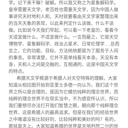
学。记下来干嘛？破解。所以我又称之为星象解码学。
皇帝需要天文学，老百姓也需要天文学，因为中国人做
事讲究天时地利人和，天时就要看由天文学家整理出来
的当天天象的表现，以此来判定什么该做、什么不该
做。比如说今天我们早起，可以看一下老皇历，看看今
天适宜做什么，不适宜做什么。一言而蔽之，它是天空
博物学、星象解码学、政治占星术、日常伦理学……总而
言之，它的功能、目标、方法统统都是为了服务于人间
的事务。非常清楚，它并不是单纯看天本身。天没有本
身，天和人之间是交融的，互相通的，这是中国天文学
的特点。
希腊天文学根源于希腊人对天空特殊的理解。大家
知道从柏拉图开始到亚里士多德一向认为，我们这个世
界之所以是合理的，是因为它模仿纯粹的理念世界，而
纯粹的理念世界不在现实当中，不为感官所认识，所以
我们要想尽办法打开我们智慧之眼，朝向那个纯粹理念
世界，这是希腊人的最高追求。但是在我们的经验世界
之中难道没有比较好的、比较纯粹和美妙的吗？有的，
那就是天上。大家知道希腊的世界是天地判然二分的世