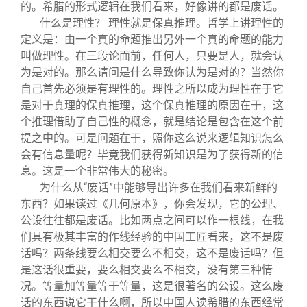
的。希腊的形式逻辑在我们看来，好像讲的都是废话。
什么是理性？ 理性就是保真推理。哲学上讲理性的
定义是：由一个真的命题推出另外一个真的命题的能力
叫做理性。在三段论面前，任何人，只要是人，就会认
为是对的。那么请问是什么导致你认为是对的？当然你
自己首先必须是有理性的。理性之所以成为理性在于它
是对于真理的保真推理，这个保真推理的原因在于，这
个推理借助了自己性的概念，就是结论是包含在这个前
提之中的。可是问题在于，照你这么说来逻辑知识怎么
会有信息量呢？毕竟我们获得新知识是为了获得新的信
息。这是一个非常伟大的秘密。
为什么从“废话”中能够导出许多在我们看来新鲜的
东西？如果读过《几何原本》，你会发现，它的公理、
公设往往都是废话。比如两点之间可以作一根线，在我
们具有极其丰富的作线经验的中国工匠看来，这不是废
话吗？两条线要么相交要么不相交，这不是废话吗？但
是这话很重要，要么相交要么不相交，没有第三种情
况。等量加等量等于等量，这是很著名的公设。这么废
话的东西说它干什么啊，所以中国人读希腊的东西经常