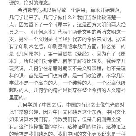
硬的、绝对的理念。
希腊数学危机以后导致一个后果，算术开始衰落，
几何学出来了。几何学做什么？我们当然比较清楚一
点，因为留下了一个《原本》，这是西方文明的两大经
典之一。《几何原本》代表了两希文明的希腊文明这一
支，另外一个文明是《圣经》代表的希伯来文明。据说
有了印刷术之后，印刷量和版本数目方面，排名第二的
是《几何原本》，第一当然是《圣经》。因为有了《原
本》，所以我们对希腊几何学了解得比较多。我经常开
玩笑说，几何学在希腊时期既不是文科课程，也不是理
科的课，首先是一门德育课，是一门政治课，不学几何
学就不是一个高尚的人，一个纯粹的人，一个脱离低级
趣味的人。几何学的精神是贯穿在整个希腊的人文精神
里面的。
几何学到了中国之后，中国的有识之士像徐光启对
此非常感兴趣，因为中国文化缺乏这个东西。中国文化
如果说算术我们有，代数我们有，但是几何则完全没
有。这种纯粹推理的精神，这种证明的精神，这种论证
的精神是我们缺乏的。我们中国的文化更多说来是一种