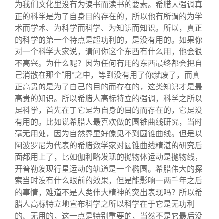
为我们文化里没有为读书而读书的要素。希腊人强调真
正的科学是为了自身目的存在的，所以他有所谓的为学
术而学术、为科学而科学、为知识而知识。所以，真正
的科学的第一个特点是超功利的，是没有用的。如果你
对一个科学大家说，请问你这个东西有什么用，他会很
不高兴。为什么呢？因为任何有用的东西最终都会把自
己消散在那个“用”之中，等到没有用了你就废了，而真
正高贵的是为了自己的目的而存在的，这类知识才是最
高贵的知识。所以希腊人高标特立的强调，科学之所以
是科学，首先在于它是为自身的目的而存在的，它是没
有用的。比如说希腊人最喜欢做的圆锥曲线研究，当时
毫无用处，因为自然界里好像见不到圆锥曲线。但是以
阿波罗尼为代表的希腊数学家对圆锥曲线精湛的研究后
面都用上了，比如伽利略发现的抛物体运动是抛物线，
开普勒发现行星运动的轨道是一个椭圆。希腊伟大的探
索当时没有什么眼前的效果，但是能影响一两千年之后
的事情，难道不是人类伟大精神的突出表现吗？所以希
腊人高标特立地宣布科学之所以科学在于它是无功利
的、无用的，这一点是特别重要的，当然不是它最后没