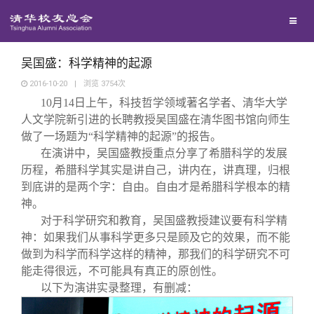
兴趣群体
捐赠方法
我要订阅
清华故事
西南联大校友会
义工计划
新媒体平台
青春风采
吴国盛：科学精神的起源
2016-10-20
|
浏览
3754
次
10
月14日上午，科技哲学领域著名学者、清华大学
校友文苑
人文学院新引进的长聘教授吴国盛在清华图书馆向师生
做了一场题为“科学精神的起源”的报告。
校友讲坛
在演讲中，吴国盛教授重点分享了希腊科学的发展
历程，希腊科学其实是讲自己，讲内在，讲真理，归根
到底讲的是两个字：自由。自由才是希腊科学根本的精
校友视界
神。
对于科学研究和教育，吴国盛教授建议要有科学精
校友服务
神：如果我们从事科学更多只是顾及它的效果，而不能
做到为科学而科学这样的精神，那我们的科学研究不可
能走得很远，不可能具有真正的原创性。
校友总会
终身学习
以下为演讲实录整理，有删减：