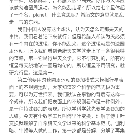
不一样。这就麻烦了，希腊人很不高兴。你作为天体应
该做匀速圆周运动，怎么能乱走呢？所以给七个星体起
了一个名，planet，什么意思呢？希腊文的意思就是乱
走一气的东西。
我们中国人没有这个想法，认为天怎么走那是天的
事情，我们看着记下来就行；但是希腊人却认为天必须
有一个内在的逻辑，你不能乱来，这个逻辑就是匀速圆
周运动。所以我们看到希腊天文学就走上了一条很独特
的道路，第一它是行星天文学，它不研究别的，所有的
恒星每天绕地球一圈是均匀的，所以恒星不用研究，就
研究行星。这是第一。
第二他要用匀速圆周运动的叠加模式来模拟行星表
面上的不规则运动，大家知道这个科学的范式极为重
要，可以为万世师表。我们默认在事物的背后有这样一
个规律，所以我们把表面上的不规则看作是一种例外，
是一种特殊叠加的表现。所以学科学就先要学会叠加的
思维。今天有个数学工具叫傅里叶变换，理解了傅里叶
变换就理解了自希腊天文学以来的科学基本范式。伽利
略、牛顿等人做的工作，第一步都是分解，分解了再集