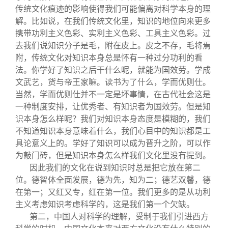
传统文化痕迹的影响使得我们可能偏离对科学本身的理
解。比如说，在我们传统文化里，知识的地位向来更多
携带功利主义色彩、实利主义色彩、工具主义色彩。过
去我们说知识分子是毛，附在皮上。皮之不存，毛将焉
附，传统文化对知识本身总是怀有一种过分功利的看
法。你学好了知识之后干什么呢，就能为国效劳。学成
文武艺，货与帝王家嘛。读书为了什么，学而优则仕。
当然，学而优则仕并不一定是坏事情，在古代社会这是
一种制度安排，让优秀者、有知识者为国效劳。但是知
识本身怎么样呢？我们对知识本身态度是模糊的，我们
不知道知识本身意味着什么，我们心目中的知识都是工
具论意义上的。学好了知识可以成为晋升之阶，可以作
为敲门砖，但是知识本身怎么样我们文化里没有提到。
因此我们的文化在说到知识时总是把它放在第二
位。德智体全面发展，德为先，知为二；德艺双馨，德
在第一；又红又专，红在第一位。我们更多的是从功利
主义考虑知识考虑科学的，这是我们第一个欠缺。
第二，中国人对科学的理解，受制于我们引进西方