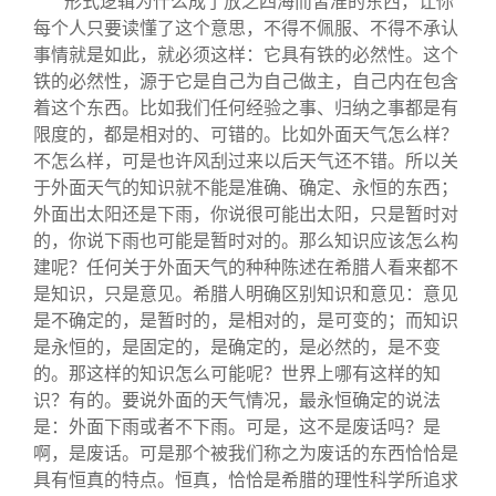
形式逻辑为什么成了放之四海而皆准的东西，让你
每个人只要读懂了这个意思，不得不佩服、不得不承认
事情就是如此，就必须这样：它具有铁的必然性。这个
铁的必然性，源于它是自己为自己做主，自己内在包含
着这个东西。比如我们任何经验之事、归纳之事都是有
限度的，都是相对的、可错的。比如外面天气怎么样？
不怎么样，可是也许风刮过来以后天气还不错。所以关
于外面天气的知识就不能是准确、确定、永恒的东西；
外面出太阳还是下雨，你说很可能出太阳，只是暂时对
的，你说下雨也可能是暂时对的。那么知识应该怎么构
建呢？任何关于外面天气的种种陈述在希腊人看来都不
是知识，只是意见。希腊人明确区别知识和意见：意见
是不确定的，是暂时的，是相对的，是可变的；而知识
是永恒的，是固定的，是确定的，是必然的，是不变
的。那这样的知识怎么可能呢？世界上哪有这样的知
识？有的。要说外面的天气情况，最永恒确定的说法
是：外面下雨或者不下雨。可是，这不是废话吗？是
啊，是废话。可是那个被我们称之为废话的东西恰恰是
具有恒真的特点。恒真，恰恰是希腊的理性科学所追求