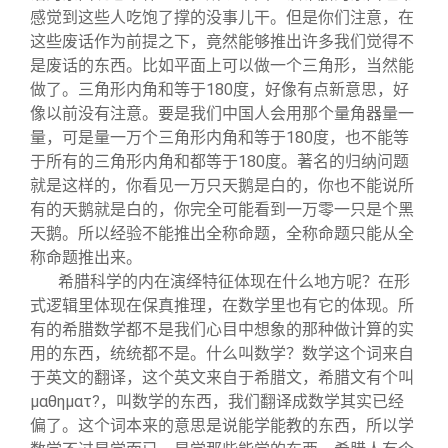
感觉到这些人吃饱了撑的没事儿干。但是你们注意，在
这些废话作为前提之下，竟然能够推出许多我们觉得不
是废话的东西。比如平面上可以做一个三角形，当然能
做了。三角形内角和等于180度，好像有点新意思，好
像以前没有注意。要是我们中国人会用那个量角器量一
量，可是量一万个三角形内角和等于180度，也不能等
于所有的三角形内角和都等于180度。著名的归纳问题
就是这样的，你看见一万只天鹅是白的，你也不能说所
有的天鹅就是白的，你完全可能看到一万零一只是个黑
天鹅。所以经验不能推出全称命题，全称命题只能从全
称命题推出来。
希腊科学的内在演绎特征体现在什么地方呢？在形
式逻辑里体现在保真推理，在数学里也有它的体现。所
有的希腊数学都不是我们心目中想象的那种做计算的实
用的东西，统统都不是。什么叫数学？数学这个词来自
于英文的翻译，这个英文来自于希腊文，希腊文有个叫
μαθηματ?，叫数学的东西，我们翻译成数学其实已经
偏了。这个词本来的意思是说能学能教的东西，所以学