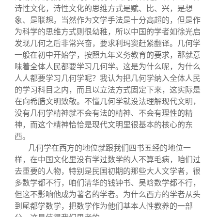
诗性文化，诗性文化的思维方式是赋、比、兴，是想
象、是联想。当然作为文学手法是十分高超的，但是作
为科学的思维方式则很幼稚，所以中国的学者如徐光启
发现几何之后非常兴奋，要求利玛窦赶紧翻译。几何学
一般在初中开始学，按照九年义务教育的要求，那就意
味着全体人民都要学习几何学。这是为什么呢，为什么
人人都要学习几何学呢？我认为把几何学纳入全体人民
的学习科目之内，而且以立法方式固定下来，这实际是
在向希腊文明致敬。不懂几何学就没法理解现代文明，
没有几何学精神就不会有法的精神、不会有理性的精
神，而这个精神恰恰是现代文明里很基本的核心的东
西。
几何学在西方的地位就跟我们四书五经的地位一
样，在中国文化里没有学过数学的人不算毛病，咱们过
去重要的人物，特别是民国初期的那些大人文学者，很
多数学都不行，咱们清华的钱钟书、吴晗数学都不行，
但这不影响他成为著名的学者。为什么西方的学者从头
到尾都学数学，把数学作为他们基本人性教养的一部