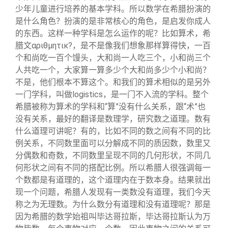
少年儿童进行培养的基本学科。所以数学在希腊扮演的
是什么角色？扮演的是非常核心的角色，是启发你成人
的东西。这样一种学科是怎么运作的呢？比如算术，希
腊文αριθμητικ?，是不是像我们想象那样算得快，一百
个和尚吃一百个馒头，大和尚一人吃三个，小和尚三个
人共吃一个，大家算一算多少个大和尚多少个小和尚？
不是，他们根本不算这个。和我们的算术相似的是另外
一门学科，叫做logistics，是一门不入流的学科。整个
希腊被称为算术的学科和“算”没有什么关系，跟“术”也
没有关系，最好的翻译是数理学，研究数之道理。数有
什么道理可讲呢？有的，比如不同的数之间有不同的比
例关系，不同数里面可以分解成不同的质因数，数里又
分偶数和奇数，不同数里呈现不同的几何形状，不同几
何形状之间有不同的搭配比例。所以希腊人很强调每一
个数都是有道理的，这个道理内在于数本身。结果就出
现一个问题，希腊人发现有一类数没有道理，我们今天
称之为无理数。为什么数分有道理和没有道理呢？那是
因为希腊的数学始祖叫毕达哥拉斯，毕达哥拉斯认为万