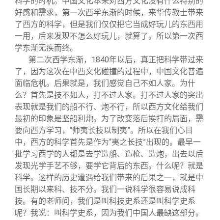
科学的时机。中国文化本来对西方文化没有什么特别的
好感和需求，第一次西学东渐的时候，来华传教士带来
了西方的科学，但是我们仅仅把它当成好玩儿的东西用
一用，后来发现不怎么好玩儿，就算了。所以第一次西
学东渐无疾而终。
第二次西学东渐，1840年以后，真正把科学带过来
了，因为这次在中西文化碰撞的过程中，中国文化普遍
面临危机。后果就是，我们感觉自己不如人家。为什
么？首先是技不如人，打不过人家。打不过人家的突出
表现就是我们的船不行、炮不行，所以西方文化给我们
最初的印象是坚船利炮。为了改变落后挨打的局面，需
要向西方学习，“师夷长技以制夷”。所以在我们心目
中，西方的科学首先是作为“夷之长技”出现的。最早一
批学习西学的人都是去学造船、造枪、造炮，出去以后
发现光学手艺不够，要学它背后的东西。什么呢？就是
科学。这样的历史遭遇给我们带来的后果之一，就是中
国长期以来科、技不分。我们一说科学很容易说成科
技。有的老师问，我们是叫科技史系还是叫科学史系
呢？我说：叫科学史系，因为我们中国人最缺这部分。