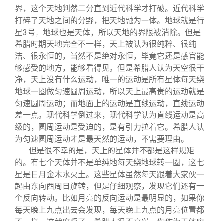
界，这个天地判然二分直到近代科学才打破。近代科学
打碎了天地之间的分野，把天地融为一体。地球就是行
星3号，地球也是天体，所以天地的界限被消除。但是
希腊时期天地完全不一样，天上被认为很纯粹、很纯
洁、很永恒的，当然不是绝对永恒，毕竟它还是感官能
够感受的地方，能够看得见。但是希腊人认为天空很干
净，天上没有什么运动，唯一的运动是所有星体每天绕
地球一圈做匀速圆周运动，所以天上最高贵的运动就是
匀速圆周运动；而地面上的运动是直线运动，直线运动
差一点。现代科学倒过来，现代科学认为直线运动是高
级的，圆周运动是受迫的，是有引力拉着它。希腊人认
为匀速圆周运动才是最天然的运动，不需要理由。
但是很不幸的是，天上的星体并不都是这样规矩
的。有七个天体并不是单纯地每天绕地球转一圈，这七
星是日月金木水火土。这些星体虽然每天跟着大家伙一
起由东向西周日旋转，但是仔细观察，发现它们还有一
个反向转动。比如月亮的反向运动是最明显的，如果你
每天晚上九点出去会发现，每天晚上九点的月亮位置都