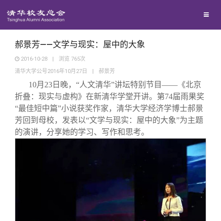
兴趣群体
捐赠方法
我要订阅
清华故事
西南联大校友会
义工计划
新媒体平台
青春风采
郝景芳——文学与现实：屋中的大象
2016-10-28
|
浏览
765
次
清华大学公号2016年10月27日
|
郝景芳
校友文苑
10
月23日晚，“人文清华”讲坛特别节目——《北京
折叠：现实与虚构》在新清华学堂开讲。第74届雨果奖
校友讲坛
“最佳短中篇”小说获奖作家，清华大学经济学博士郝景
芳回到母校，发表以“文学与现实：屋中的大象”为主题
的演讲，分享她的学习、写作和思考。
校友视界
校友服务
校友总会
终身学习