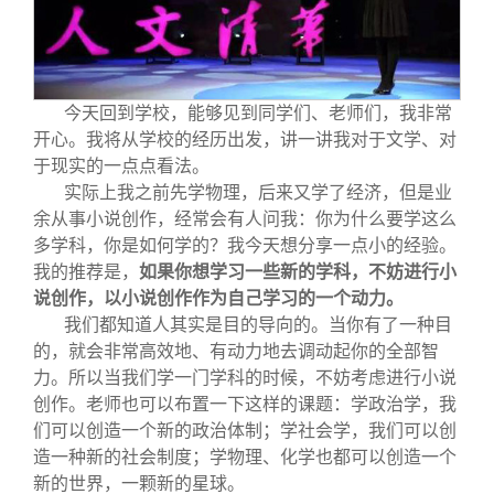
关闭
信息化服务
总会简介
三创大赛
会长致辞
今天回到学校，能够见到同学们、老师们，我非常
开心。我将从学校的经历出发，讲一讲我对于文学、对
实用信息
总会章程
于现实的一点点看法。
实际上我之前先学物理，后来又学了经济，但是业
理事会名单
余从事小说创作，经常会有人问我：你为什么要学这么
多学科，你是如何学的？我今天想分享一点小的经验。
我的推荐是，
如果你想学习一些新的学科，不妨进行小
制度法规
说创作，以小说创作作为自己学习的一个动力。
我们都知道人其实是目的导向的。当你有了一种目
联系我们
的，就会非常高效地、有动力地去调动起你的全部智
力。所以当我们学一门学科的时候，不妨考虑进行小说
创作。老师也可以布置一下这样的课题：学政治学，我
们可以创造一个新的政治体制；学社会学，我们可以创
造一种新的社会制度；学物理、化学也都可以创造一个
新的世界，一颗新的星球。