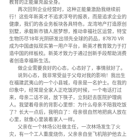
教育的正能量充盈全身。
再次回到企业经营时，这种正能量激励我继续前
行！这些年新英才不追求浮夸的报表，而是追求企业的
健康，我们的各业务板块各具特色，龙湾地产打造原创
别墅，承载新市镇人居梦想，推动幸福社区运营，特宝
生物历尽18年光阴研发出领先全球的药品，87870 VR
成为中国虚拟现实第一用户平台，新英才教育致力于打
造中国的样板校。新英才致力于通过创新手段帮助消费
者创造幸福新生活。
做企业需要良好的心态，心态好了，事情就好了。
说到心态，我非常受益于父母对我的影响！我出生
在福建武夷山的一个小县城，母亲是一名护士。在我的
印象中，经常是全家人正吃饭的时候，一个电话打过
来，母亲二话不说，放下筷子，立刻赶去医院护理病
人。我望着母亲的背影心里想：为什么母亲不陪我吃饭
了？长大一点后，我明白了：母亲很自然地把病人放在
心里，就像心里装着家人一样。
父亲在一个林场公社做主任，一次林场发生了火
灾，有一个工人重度烧伤，父亲亲自坐飞机陪护他去上