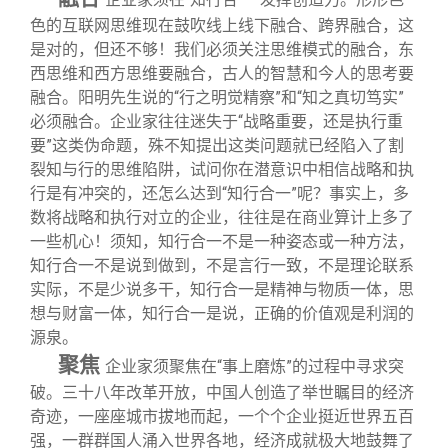
色的互联网思维现在鼓吹线上线下融合、跨界融合，这
是对的，但还不够！我们必须关注思维模式的融合，东
西思维和西方思维要融合，古人的智慧和今人的思考要
融合。阳明先生说的“行之明觉精察”和“知之真切笃实”
必须融合。企业家往往迷失于“战略重要，还是执行重
要”这类伪命题，殊不知提出这类问题就已经陷入了割
裂知与行的思维陷阱，试问你在潜意识中相信战略和执
行是有冲突的，还怎么达到“知行合一”呢？事实上，多
数将战略和执行对立的企业，往往是在商业算计上多了
一些机心！须知，知行合一不是一种姿态或一种方法，
知行合一不是说到做到，不是言行一致，不是理论联系
实际，不是少说多干，知行合一是精神与物质一体，思
想与财富一体，知行合一是说，正确的价值观是利润的
源泉。
聚焦
企业家须聚焦在“事上磨炼”的过程中寻求突
破。三十八年改革开放，中国人创造了举世瞩目的经济
奇迹，一座座城市拔地而起，一个个企业挺近世界五百
强，一群群国人涌入世界各地，经济成就极大地鼓舞了