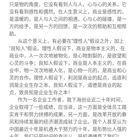
只是物的角度，它没有看到人与人、心与心的关系，它
没有看到感性和偶然。在人生意义上，商业是感性的，
是温暖的，是人与人之间的相遇，心与心的碰撞，是一
方的给予，是另一方的回馈，是一次次的帮助和互相帮
助。
从这个意义上，有必要在“理性人”假设之外，加上
“良知人”假设。理性人假设下，商业是物本主义的，在
商业中，人一次次地被物化，是心物割裂的，是欲望和
心灵的斗争；良知人假设下，商业是人本主义的，在商
业中，物一次次地被人化，是心物一元的，是商业和心
灵的合作。理性人假设下，利润是商业的起点，追逐利
润是企业生存之本，良知人假设下，道德是商业的起
点，致良知是企业生存之本！
作为一名企业工作者，我下海创业近二十年时间，
企业取得了一些成绩，应当说，这一方面是全体员工踏
实肯干和努力拼搏的成果，另一方面，是改革开放的春
风和持续发展的经济潮流成就了企业。我个人甚至认为
中国最近十年是机遇大于努力的十年，是形势比人强的
十年，我们只是时间的幸运儿，是机遇哺育了我们！