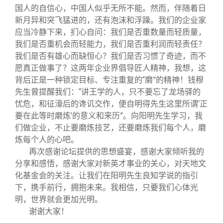
国人的自信心，中国人似乎无所不能。然而，伴随着日
新月异和突飞猛进的，还有泡沫和浮躁。我们的企业家
应当冷静下来，扪心自问：我们是否重数量而轻质量，
我们是否重机会而轻能力，我们是否重利润而轻责任？
我们是否有雄心而缺恒心？我们是否习惯了奇迹，而不
愿真正做事了？这两年企业界倡导匠人精神，我想，这
背后正是一种锁定目标、专注重复的“磨”的精神！钱穆
先生曾提醒我们：“讲王学的人，只不要忘了龙场驿的
忧危，和征濠后的谗讥交作，便自明得先生这里所谓‘正
要在此等时磨炼’的意义和来历”。向阳明先生学习，我
们做企业，不止要磨炼技艺，还要磨炼我们每个人，磨
炼每个人的心吧。
再次感谢论坛提供的思想盛宴，感谢大家倾听我的
分享和感悟，感谢大家对新英才事业的关心，对天地文
化基金会的关注。让我们在阳明先生良知学说的指引
下，携手前行，拥抱未来。我相信，只要我们心体光
明，世界就会更加光明。
谢谢大家！