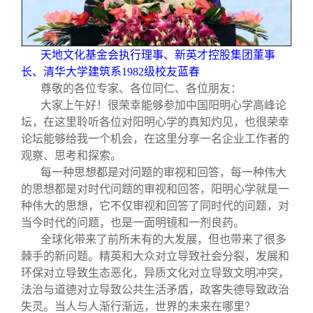
关闭
信息化服务
总会简介
三创大赛
会长致辞
天地文化基金会执行理事、新英才控股集团董事
长、清华大学建筑系1982级校友蓝春
尊敬的各位专家、各位同仁、各位朋友：
实用信息
总会章程
大家上午好！很荣幸能够参加中国阳明心学高峰论
坛，在这里聆听各位对阳明心学的真知灼见，也很荣幸
理事会名单
论坛能够给我一个机会，在这里分享一名企业工作者的
观察、思考和探索。
每一种思想都是对问题的审视和回答，每一种伟大
制度法规
的思想都是对时代问题的审视和回答，阳明心学就是一
种伟大的思想，它不仅审视和回答了同时代的问题，对
联系我们
当今时代的问题，也是一面明镜和一剂良药。
全球化带来了前所未有的大发展，但也带来了很多
棘手的新问题。精英和大众对立导致社会分裂，发展和
环保对立导致生态恶化，异质文化对立导致文明冲突，
法治与道德对立导致公共生活矛盾，政客失德导致政治
失灵。当人与人渐行渐远，世界的未来在哪里？