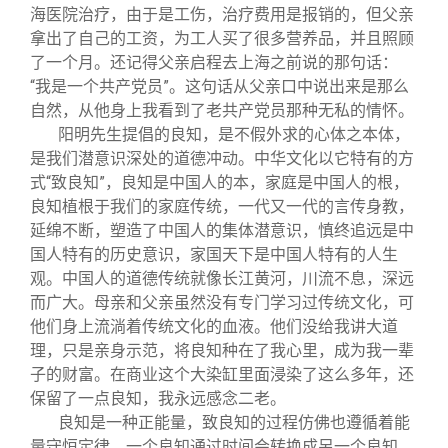
海医院治疗，由于是工伤，治疗费用是报销的，但父亲
拿出了自己的工资，为工人买了很多营养品，并且照顾
了一个月。还记得父亲启程去上海之前说的那句话：
“我是一个共产党员”。这句话从父亲口中说出来是那么
自然，从他身上我看到了老共产党员那种无私的情怀。
阳明先生提倡的良知，是不假外求的心体之本体，
是我们潜意识深处的道德冲动。中华文化以它特有的方
式“致良知”，良知是中国人的本，家庭是中国人的根，
良知植根于我们的家庭传统，一代又一代的言传身教，
延绵不断，塑造了中国人的集体潜意识，慎终追远是中
国人特有的历史意识，家国天下是中国人特有的人生
观。中国人的道德传统就像长江黄河，川流不息，深远
而广大。母亲和父亲虽然没有专门学习过传统文化，可
他们身上流淌着传统文化的血液。他们没给我讲大道
理，只是亲身示范，将良知种在了我心里，成为我一辈
子的财富。在商业这个大染缸里面浸染了这么多年，还
保留了一点良知，我永远感念二老。
良知是一种正能量，致良知的过程仿佛也遵循着能
量守恒定律，一个良知通过时间会转换成另一个良知。