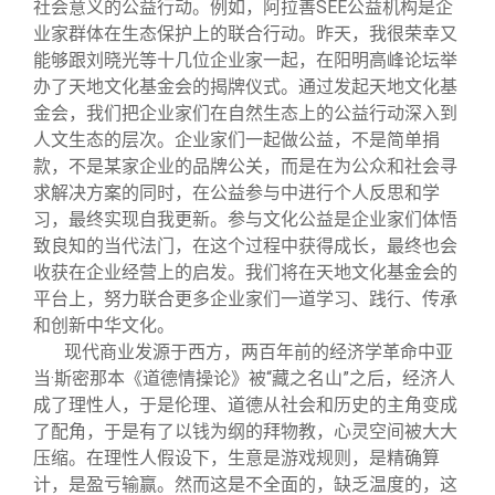
社会意义的公益行动。例如，阿拉善SEE公益机构是企
业家群体在生态保护上的联合行动。昨天，我很荣幸又
能够跟刘晓光等十几位企业家一起，在阳明高峰论坛举
办了天地文化基金会的揭牌仪式。通过发起天地文化基
金会，我们把企业家们在自然生态上的公益行动深入到
人文生态的层次。企业家们一起做公益，不是简单捐
款，不是某家企业的品牌公关，而是在为公众和社会寻
求解决方案的同时，在公益参与中进行个人反思和学
习，最终实现自我更新。参与文化公益是企业家们体悟
致良知的当代法门，在这个过程中获得成长，最终也会
收获在企业经营上的启发。我们将在天地文化基金会的
平台上，努力联合更多企业家们一道学习、践行、传承
和创新中华文化。
现代商业发源于西方，两百年前的经济学革命中亚
当·斯密那本《道德情操论》被“藏之名山”之后，经济人
成了理性人，于是伦理、道德从社会和历史的主角变成
了配角，于是有了以钱为纲的拜物教，心灵空间被大大
压缩。在理性人假设下，生意是游戏规则，是精确算
计，是盈亏输赢。然而这是不全面的，缺乏温度的，这