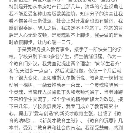
特别是开始从事房地产行业那几年，清华的专业视角让
我不能忍受各种山寨版欧美建筑，知识分子的清高让我
看不惯各种土豪做派，社会上对开发商也颇有微词，我
感到很委屈。醒思之后，我决定不再抱怨了。抱怨的背
后是人心无处安顿，是灵魂跟不上脚步。我要做的是暂
时放慢脚步，让内心喘一口气。
于是我转身投入教育事业，接手了一所快关门的学
校，学校只剩下400多名学生，师生情绪低落。作为一
个教育门外汉，我凭直觉提出两个理念：“向学生看齐”
和“每天进步一点点”，然后就坚持做。仅仅一个月后就
有了很大变化，正如雅斯贝尔斯所说，教育是一棵树摇
动另一棵树，一朵云推动另一朵云，一个灵魂唤醒另一
个灵魂，当管理人员肯低下头和老师沟通了，当老师蹲
下来和学生交流了，整个学校的精神面貌大为改观。接
下来几年，学校发展良好，我专门成立了教育研究中
心，提出了“爱与创造”的新英才教育主张，出版了《教
育的呐喊》、《新英才教育主张》、《教育的沉思》几
本书，受到了教育界和社会的肯定。我深受鼓舞，感到