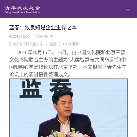
兴趣群体
捐赠方法
我要订阅
清华故事
西南联大校友会
义工计划
新媒体平台
青春风采
蓝春：致良知是企业生存之本
2016-12-06
|
浏览
954
次
天地文化书院微信公号
|
蓝春（1982 级建筑）
校友文苑
2016
年10月15日、16日，由中国文化院和北京三智
文化书院联合主办的主题为“人类智慧与共同命运”的中
校友讲坛
国阳明心学高峰论坛在北京举办。本文根据蓝春先生在
论坛上的演讲稿件整理成文。
校友视界
校友服务
校友总会
终身学习