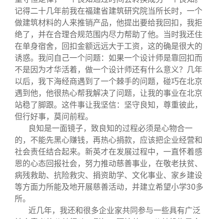
记得二十几年前我在福建省建筑研究院当所长时，一个
做建筑材料的人来推销产品，他提出要给我回扣，我拒
绝了，并在合理合规范围内尽力帮助了他。当时我还住
在单身宿舍，回扣金额远远大于工资，这的确是很大的
诱惑。我问自己一个问题：如果一个设计师是靠回扣而
不是因为才华活着，做一个设计师还有什么意义？几年
以后，我下海经商遇到了一个棘手的问题，碰巧在北京
遇到他，他很热心帮我解决了问题，让我的事业在北京
站稳了脚跟。这件事让我坚信：坚守良知，尊重彼此，
但行好事，莫问前程。
良知是一面镜子，致良知的过程必须是心物合一
的，不能先黑心赚钱，再热心捐款，应该把企业经营和
社会责任结合起来。新英才在发展过程中，一直怀着感
恩的心态回报社会，努力推动慈善事业，在敬老扶贫、
病残救助、抗险救灾、捐资助学、文化事业、家乡建设
等方面力所能及地开展慈善活动，并建立希望小学30多
所。
近几年，我还和很多企业家共同参与一些具有广泛