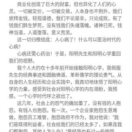
商业化创造了巨大的财富，但也异化了人们的心
灵。一切被定价，一切被交易，人本身也不例外，我们
崇拜金钱，轻视道德，我们不论是非，只论成败，有了
钱我们醉生梦死，没有钱我们失魂落魄。诸神已死，钱
神当道，人道堕落，意义荒芜。
这一切归根结底：人心病了！什么可以医治时代的
心病？
心病还需心药治！于是，阳明先生和阳明心学重回
我们的视野。
我个人大约在十多年前开始接触阳明心学，我佩服
先生的经典事迹和圆融佛道、革新儒学的理论勇气。从
自身的人生经历和企业实践中，我真切地体悟了阳明心
学的力量，感受到社会对阳明心学的内在渴盼，我预
感，一个心学时代呼之欲出了。
这几年，社会上的怨气的确加重了，没有钱的人抱
怨，有钱人也抱怨。有一次，一个企业家抱怨生意难
做，抱怨员工难管，抱怨政府不作为，我对他说：“我
们是既得利益者，社会给我们的已经太多了，如果连我
们都抱怨，其他人怎么办？”曾经我也有过一些抱怨，