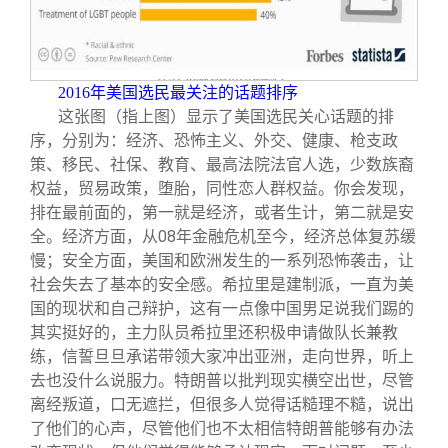
2016
年美国选民最关注的话题排序
这张图（指上图）显示了美国选民关心话题的排
序，分别为：经济、恐怖主义、外交、健康、枪支政
策、移民、社保、教育、最高法院法官人选，少数族裔
权益，贸易政策，堕胎，同性恋人群权益。你会发现，
排在最前面的，第一就是经济，或者生计，第二就是安
全。经济方面，从08年金融危机至今，经济总体复苏缓
慢；安全方面，美国和欧洲发生的一系列恐怖袭击，让
社会失去了基本的安全感。希拉里是建制派，一直为美
国的现状和自己辩护，这有一点像中国男足说我们踢的
其实挺好的，主力队员希拉里还积极申请做队长兼教
练，信誓旦旦承诺带领大家冲出亚洲，走向世界，听上
去也没什么说服力。特朗普以批判现实横空出世，尽管
离经叛道，口无遮拦，但很多人觉得话糙理不糙，说出
了他们的心声，尽管他们也不太相信特朗普能够有办法