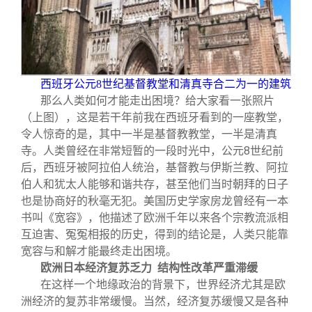
西班牙公元8世纪基督教堂和清真寺合二为一的建筑
那么人类如何才能走出困境？给大家看一张照片
（上图），这是若干年前我在西班牙看到的一座教堂，
令人惊奇的是，其中一半是基督教教堂，一半是清真
寺。人类曾经在非常短暂的一段时光中，公元8世纪前
后，西班牙被阿拉伯人统治，基督教与伊斯兰教、阿拉
伯人和犹太人能够和谐共存，甚至他们当时朝拜的日子
也是协商好的秋毫无犯。美国历史学家房龙曾经有一本
书叫《宽容》，他描述了欧洲千年以来各个宗教流派相
互迫害、冤冤相报的历史，得到的结论是，人类只能靠
宽容与和解才能最终走出困境。
欧洲日本经济复苏乏力 结构性改革严重滞缓
在这样一个地缘政治的背景下，世界经济尤其是欧
洲经济的复苏非常缓慢。当然，经济复苏缓慢又是各种