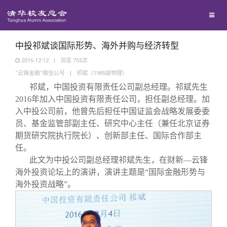
兴趣群体
捐赠方法
我要订阅
清华故事
西南联大校友会
义工计划
新媒体平台
青春风采
中投祁斌谈国际形势、海外并购与经济转型
2016-12-12
|
浏览
755
次
“云锋金融”微信公号
|
祁斌（1985级物理）
校友文苑
祁斌，中国投资有限责任公司副总经理。祁斌先生
2016年加入中国投资有限责任公司，担任副总经理。加
校友讲坛
入中投公司前，他曾先后担任中国证监会战略发展委委
员、基金监管部副主任、研究中心主任（兼任北京证券
期货研究院执行院长）、创新部主任、国际合作部主
校友视界
任。
此文为中投公司副总经理祁斌先生，在财新—云锋
校友服务
海外投资论坛上的演讲，演讲主题是“国际金融形势与
海外投资战略”。
校友总会
终身学习