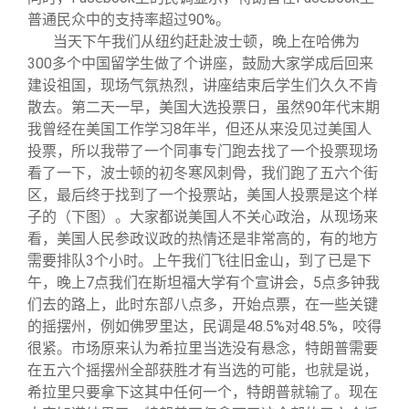
普通民众中的支持率超过90%。
当天下午我们从纽约赶赴波士顿，晚上在哈佛为
300多个中国留学生做了个讲座，鼓励大家学成后回来
建设祖国，现场气氛热烈，讲座结束后学生们久久不肯
散去。第二天一早，美国大选投票日，虽然90年代末期
我曾经在美国工作学习8年半，但还从来没见过美国人
投票，所以我带了一个同事专门跑去找了一个投票现场
看了一下，波士顿的初冬寒风刺骨，我们跑了五六个街
区，最后终于找到了一个投票站，美国人投票是这个样
子的（下图）。大家都说美国人不关心政治，从现场来
看，美国人民参政议政的热情还是非常高的，有的地方
需要排队3个小时。上午我们飞往旧金山，到了已是下
午，晚上7点我们在斯坦福大学有个宣讲会，5点多钟我
们去的路上，此时东部八点多，开始点票，在一些关键
的摇摆州，例如佛罗里达，民调是48.5%对48.5%，咬得
很紧。市场原来认为希拉里当选没有悬念，特朗普需要
在五六个摇摆州全部获胜才有当选的可能，也就是说，
希拉里只要拿下这其中任何一个，特朗普就输了。现在