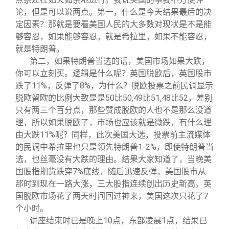
论，但是可以说两点。第一，什么是今天结果最后的决
定因素？那就是要看美国人民的大多数对现状是不是能
够容忍，如果能够容忍，就是希拉里，如果不能容忍，
就是特朗普。
第二，如果特朗普当选的话，美国市场如果大跌，
你可以立刻买。逻辑是什么呢？英国脱欧后，英国股市
跌了11%，反弹了8%，为什么？脱欧投票之前民调显示
脱欧留欧的比例大致是是50比50,49比51,48比52，差别
只有两三个百分点，那些赞成脱欧的人也不是那么没道
理，所以如果脱欧了，市场也应该就是微跌，有什么理
由大跌11%呢？同样，此次美国大选，投票前主流媒体
的民调中希拉里也只是领先特朗普1-2%，即使特朗普当
选，也丝毫没有大跌的理由。结果大家知道了，当晚美
国股指期货跌穿7%底线，随后迅速反弹，美国股市从
那时到现在一路大涨，三大股指连续创出历史新高。英
国脱欧市场花了两天时间回过神来，美国这次只花了7
个小时。
讲座结束时已是晚上10点，东部凌晨1点，结果已