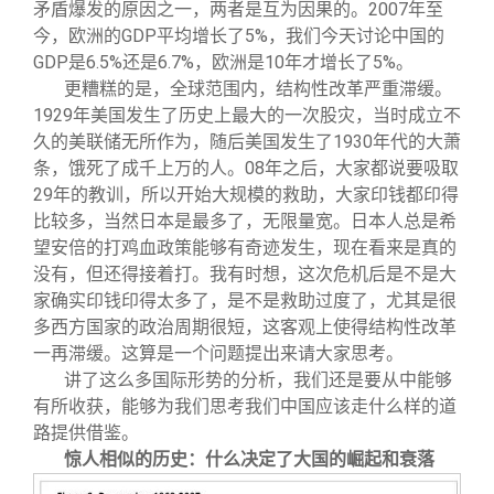
矛盾爆发的原因之一，两者是互为因果的。2007年至
今，欧洲的GDP平均增长了5%，我们今天讨论中国的
GDP是6.5%还是6.7%，欧洲是10年才增长了5%。
更糟糕的是，全球范围内，结构性改革严重滞缓。
1929年美国发生了历史上最大的一次股灾，当时成立不
久的美联储无所作为，随后美国发生了1930年代的大萧
条，饿死了成千上万的人。08年之后，大家都说要吸取
29年的教训，所以开始大规模的救助，大家印钱都印得
比较多，当然日本是最多了，无限量宽。日本人总是希
望安倍的打鸡血政策能够有奇迹发生，现在看来是真的
没有，但还得接着打。我有时想，这次危机后是不是大
家确实印钱印得太多了，是不是救助过度了，尤其是很
多西方国家的政治周期很短，这客观上使得结构性改革
一再滞缓。这算是一个问题提出来请大家思考。
讲了这么多国际形势的分析，我们还是要从中能够
有所收获，能够为我们思考我们中国应该走什么样的道
路提供借鉴。
惊人相似的历史：什么决定了大国的崛起和衰落