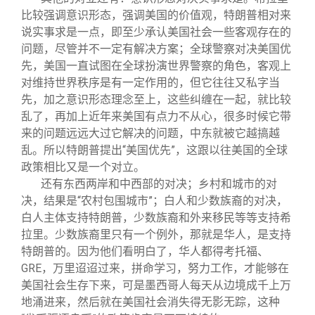
比较强调意识形态，强调美国的价值观，特朗普相对来
说实事求是一点，即至少承认美国社会一些客观存在的
问题，尽管并不一定有解决方案；全球警察对决美国优
先，美国一直试图在全球扮演世界警察的角色，客观上
对维持世界秩序是有一定作用的，但它往往又私字当
先，加之意识形态理念至上，这些纠缠在一起，就比较
乱了，再加上近年来美国有点力不从心，很多时候它带
来的问题远远大过它解决的问题，中东就被它越搞越
乱。所以特朗普提出“美国优先”，这跟以往美国的全球
政策相比又是一个对立。
还有东西两岸和中西部的对决；乡村和城市的对
决，结果是“农村包围城市”；白人和少数族裔的对决，
白人主体支持特朗普，少数族裔和外来移民等等支持希
拉里。少数族裔里只有一个例外，那就是华人，是支持
特朗普的。因为他们看明白了，华人都得考托福、
GRE，万里迢迢过来，拼命学习，努力工作，才能够在
美国社会生存下来，可是墨西哥人每天从边境成千上万
地涌进来，然后就在美国社会消失得无影无踪，这种