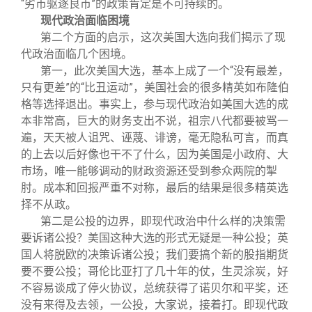
“劣币驱逐良币”的政策肯定是不可持续的。
现代政治面临困境
第二个方面的启示，这次美国大选向我们揭示了现
代政治面临几个困境。
第一，此次美国大选，基本上成了一个“没有最差，
只有更差”的“比丑运动”，美国社会的很多精英如布隆伯
格等选择退出。事实上，参与现代政治如美国大选的成
本非常高，巨大的财务支出不说，祖宗八代都要被骂一
遍，天天被人诅咒、诬蔑、诽谤，毫无隐私可言，而真
的上去以后好像也干不了什么，因为美国是小政府、大
市场，唯一能够调动的财政资源还受到参众两院的掣
肘。成本和回报严重不对称，最后的结果是很多精英选
择不从政。
第二是公投的边界，即现代政治中什么样的决策需
要诉诸公投？美国这种大选的形式无疑是一种公投；英
国人将脱欧的决策诉诸公投；我们要搞个新的股指期货
要不要公投；哥伦比亚打了几十年的仗，生灵涂炭，好
不容易谈成了停火协议，总统获得了诺贝尔和平奖，还
没有来得及去领，一公投，大家说，接着打。即现代政