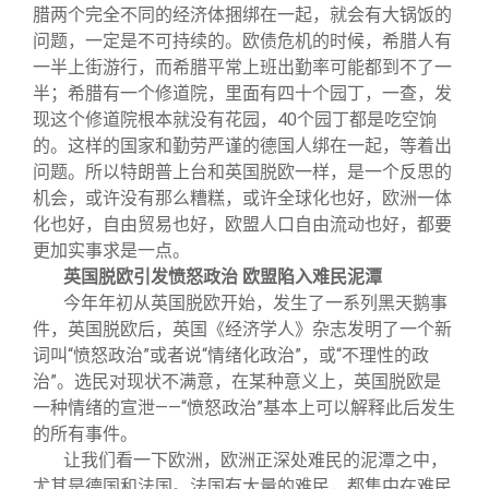
腊两个完全不同的经济体捆绑在一起，就会有大锅饭的
问题，一定是不可持续的。欧债危机的时候，希腊人有
一半上街游行，而希腊平常上班出勤率可能都到不了一
半；希腊有一个修道院，里面有四十个园丁，一查，发
现这个修道院根本就没有花园，40个园丁都是吃空饷
的。这样的国家和勤劳严谨的德国人绑在一起，等着出
问题。所以特朗普上台和英国脱欧一样，是一个反思的
机会，或许没有那么糟糕，或许全球化也好，欧洲一体
化也好，自由贸易也好，欧盟人口自由流动也好，都要
更加实事求是一点。
英国脱欧引发愤怒政治 欧盟陷入难民泥潭
今年年初从英国脱欧开始，发生了一系列黑天鹅事
件，英国脱欧后，英国《经济学人》杂志发明了一个新
词叫“愤怒政治”或者说“情绪化政治”，或“不理性的政
治”。选民对现状不满意，在某种意义上，英国脱欧是
一种情绪的宣泄——“愤怒政治”基本上可以解释此后发生
的所有事件。
让我们看一下欧洲，欧洲正深处难民的泥潭之中，
尤其是德国和法国。法国有大量的难民，都集中在难民