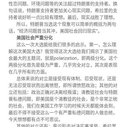
性恋问题、环境问题等的关注超过特朗普的支持者。换
句话说，特朗普支持者更加关心现实问题，希拉里的支
持者说好听一点比较有理想。最后，现实战胜了理想。
所以，特朗普当选这个现象可以简单的概括为两句
话，“经济问题首当其冲，美国社会回归现实”。
美国社会严重分化
这么一次大选能给我们很多的启示。第一，怎么理
解这次美国大选？我觉得这次大选给我们揭示了美国社
会最大的主题词，就是polarization，即两极分化。这个
两极分化首先是极为严重，几乎完全对立，其次是表现
在几乎所有的方面。
总体来说的对立是接受现有体制、忍受现状，还是
无法忍受现状而出离愤怒，即所谓愤怒政治；其他的对
立还包括：政治正确对决离经叛道；清教徒社会与特朗
普私德问题，即美国是个清教徒的社会，是个非常正统
的社会，我们在美国工作学习的时候天天都能体会到，
最后不得不接受这么一个有严重私德问题的人做总统，
今天想想都有点不可思议。
其他的对立还有：意识形态对决实事求是。希拉里