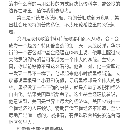
治中什么样的事用公投的方式解决比较科学，或公投的
边界在哪里，值得我们去思考。
第三是公德与私德问题，特朗普胜选部分说明了美
国社会原谅特朗普的私德，不太原谅希拉里的公德问
题。
第四是现代政治中非传统政客和商人从政，会不会
成为一个趋势？特朗普当选的第二天，美股反弹，华尔
街的一个著名对冲基金经理在CNN上说，他早上醒过来
突然意识到特朗普可能成为一个伟大的总统。主持人
问，你以前好像不是这么看的。他说，对，他一觉醒过
来发现世界不一样了，他想起来他小时候里根当选，大
家都说里根是个小丑和傀儡，最后里根却是个伟大的总
统。里根做了一件正确的事情，就是推动了减税和经济
自由化，结果美国重新繁荣了。这个基金经理接着说，
他意识到，美国是世界上最大的经济体，美国应该由一
个懂经济的人来领导。特朗普懂不懂经济不知道，至少
房地产是懂一点的。紧接着，有传说郭台铭要参选台湾
地区领导人。
理解现代媒体或自媒体