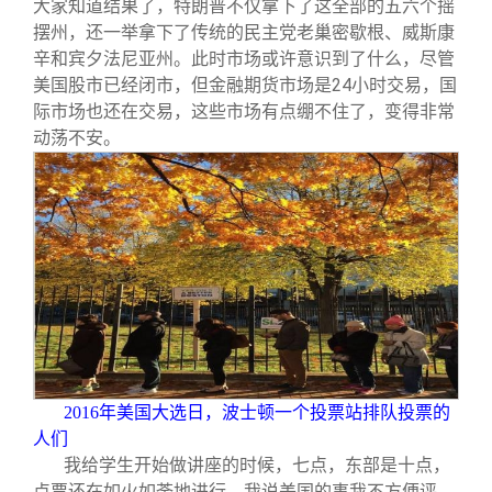
大家知道结果了，特朗普不仅拿下了这全部的五六个摇
摆州，还一举拿下了传统的民主党老巢密歇根、威斯康
辛和宾夕法尼亚州。此时市场或许意识到了什么，尽管
美国股市已经闭市，但金融期货市场是24小时交易，国
际市场也还在交易，这些市场有点绷不住了，变得非常
动荡不安。
2016
年美国大选日，波士顿一个投票站排队投票的
人们
我给学生开始做讲座的时候，七点，东部是十点，
点票还在如火如荼地进行。我说美国的事我不方便评