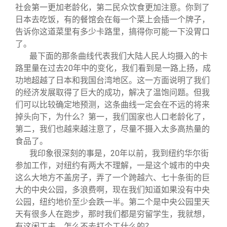
社会第一更加老龄化，第二民众饮食更加注意。你到了
日本去吃饭，有的餐馆会在每一个菜上会插一个牌子，
告诉你这道菜里有多少卡路里，搞得你可能一下没胃口
了。
最下面的那条曲线代表我们大陆人民人均摄入的卡
路里量在过去20年中的变化，我们看到是一路上扬，成
功地超越了日本和我国台湾地区。这一方面说明了我们
的经济发展取得了巨大的成功，解决了温饱问题。但我
们可以比较确定地预测，这条曲线一定会在不远的将来
掉头向下，为什么？第一，我们国家也人口老龄化了，
第二，我们也越来越注意了，尽量不摄入太多高热量的
食品了。
我印象很深刻的事是，20年以前，我到纽约华尔街
参加工作，对纽约有两大不理解，一是这个城市的中央
这么大地方不盖房子，弄了一个跨越六、七十条街的巨
大的中央公园，多浪费啊，现在我们知道如果没有中央
公园，纽约地价至少会跌一半。第二个是中央公园里天
天有很多人在跑步，那时我们都是穷留学生，我就想，
有这闲工夫，怎么不去打个工什么的？