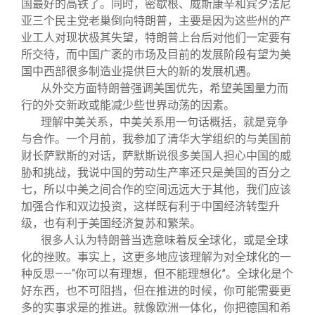
国最好的高铁了。同时，密歇根、威斯康辛和宾夕法尼
亚三个民主党老巢倒向特朗普，主要是因为这些州的产
业工人对现状极其失望，特朗普上台后对他们一定要有
所交待，而中国广袤的市场及目前的发展阶段有望为美
国中西部很多制造业提供巨大的新的发展机遇。
从外交方面特朗普强调美国优先，希望美国量力而
行的外交新政或能减少些世界动荡的因素。
理解中美关系，中美关系用一句话概括，就是竞争
与合作。一个月前，我参加了清华大学组织的与美国前
财长萨默斯的对话，萨默斯说很多美国人担心中国的威
胁和挑战，我说中国的劳动生产率还只是美国的百分之
七，所以中美之间合作的空间远远大于其他，我们应该
加强合作和双边投资，这样既有利于中国经济转型升
级，也有利于美国经济复苏和繁荣。
很多人认为特朗普当选意味着反全球化，或是全球
化的挫败。事实上，这更多地应该理解为对全球化的一
种反思——“你可以有理想，但不能理想化”。全球化是个
好东西，也不可阻挡，但在推进的时候，你可能需要更
多的实事求是的推进。就像欧洲一体化，你把德国和希