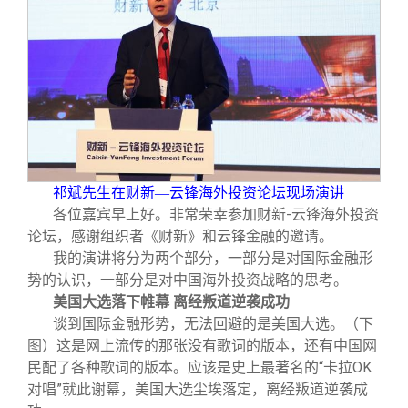
关闭
信息化服务
总会简介
三创大赛
会长致辞
实用信息
总会章程
理事会名单
祁斌先生在财新—云锋海外投资论坛现场演讲
各位嘉宾早上好。非常荣幸参加财新-云锋海外投资
制度法规
论坛，感谢组织者《财新》和云锋金融的邀请。
我的演讲将分为两个部分，一部分是对国际金融形
势的认识，一部分是对中国海外投资战略的思考。
联系我们
美国大选落下帷幕 离经叛道逆袭成功
谈到国际金融形势，无法回避的是美国大选。（下
图）这是网上流传的那张没有歌词的版本，还有中国网
民配了各种歌词的版本。应该是史上最著名的“卡拉OK
对唱”就此谢幕，美国大选尘埃落定，离经叛道逆袭成