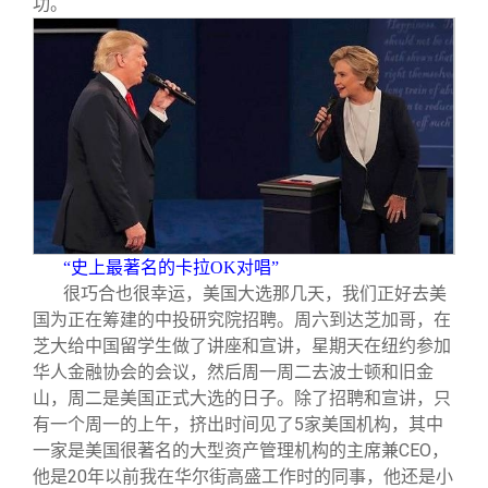
功。
“史上最著名的卡拉OK对唱”
很巧合也很幸运，美国大选那几天，我们正好去美
国为正在筹建的中投研究院招聘。周六到达芝加哥，在
芝大给中国留学生做了讲座和宣讲，星期天在纽约参加
华人金融协会的会议，然后周一周二去波士顿和旧金
山，周二是美国正式大选的日子。除了招聘和宣讲，只
有一个周一的上午，挤出时间见了5家美国机构，其中
一家是美国很著名的大型资产管理机构的主席兼CEO，
他是20年以前我在华尔街高盛工作时的同事，他还是小