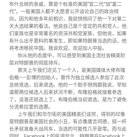
布什总统的亲戚，算是个标准的美国“官二代”加“富二
代”。一般美国人都不太愿意公开谈论自己的政治倾
向，因为和他多年前相识，我就悄悄问了他一下对第二
天大选结果的看法。他说自己是个坚定的共和党人，他
们家族也是非常著名的资深共和党家族，但他说，如果
有什么出乎意料的事发生，即如果特朗普当选的话，他
将考虑移民中国。我说欢迎，欢迎加入中投。
你从他的态度中，可以感受到美国主流社会精英阶
层对特朗普的彻底排斥。
那天上午我们还见了一个人，是美国媒体大佬布隆
伯格——彭博的创始人，曾作为独立候选人参加了此次
总统竞选，后来退选。他的一个助手悄悄跟我说，早知
道那两位候选人后来状况不断，布隆伯格就接着参选
了，没准还就选上了。布隆伯格当初退选，是为了避免
分流希拉里的选票。
上午我们和华尔街的美国精英们谈完，得到的印象
是特朗普是美国社会的小丑，有点像唐吉坷德，挺一杆
长矛就准备大战风车，当选的可能性几乎是零。而与此
同时，Facebook上的民调显示，特朗普在Facebook上