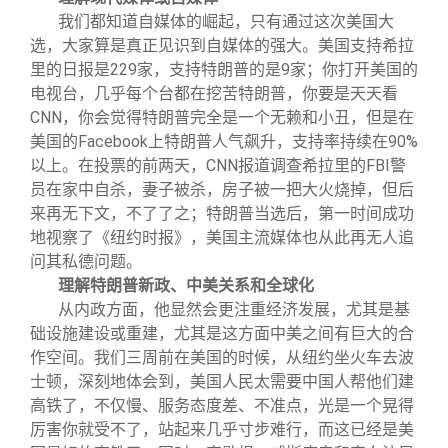
我们都知道自媒体的崛起，只有通过这次美国大
选，大家算是真正见识到自媒体的强大。美国支持希拉
里的日报是229家，支持特朗普的是9家；你打开美国的
电视台，几乎每个台都在挖苦特朗普，你要是天天看
CNN，你会觉得特朗普完全是一个无赖和小丑，但是在
美国的Facebook上特朗普人气飙升，支持率持续在90%
以上。在投票的前两天，CNN报道调查希拉里的FBI警
员在家中自杀，妻子被杀，房子被一把大火烧掉，但后
来再无下文，不了了之；特朗普当选后，第一时间成功
地视察了《纽约时报》，美国主流媒体也从此再无人追
问其私德问题。
理解特朗普新政、中美关系和全球化
从内政方面，他显然会更注重经济发展，尤其是基
础设施建设或重建，尤其是这方面中美之间有巨大的合
作空间。我们三周前在美国的时候，从纽约坐火车去波
士顿，深刻地体会到，美国人民太需要中国人帮他们建
高铁了，不仅慢、服务态度差、不准点，光是一个晃得
厉害你就受不了，站起来几乎寸步难行，而这已经是美