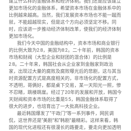
建立什么样的金融体系和经济体制。我们还是应该建立
更加市场化的金融体系，希望资本市场在金融体系中的
比例越来越高。当然，我们发展资本市场也不能一蹴而
就，不能超越现实，但是这个方向必须坚定不移。同
时，应该进一步推动经济体制改革，使我们的经济体制
更加市场化。
我们今天中国的金融结构中，资本市场和商业银行
的比例大致为2:8，美国为8:2。二十年前，韩国的资本
市场和财阀（大型企业和财团的混合体）的比例是
2:8。二十年来，韩国社会从企业家到金融家到政治
家，出现过大量的腐败及腐败曝光后的悲剧，这与其当
时资源配置方式是高度相关的，非市场化的配置方式，
不透明，哥俩好，都是桌下交易，某一天阳光一照，惨
不忍睹，跳楼跳崖。经过了20年的发展和开放，韩国今
天财阀和资本市场的比重是5:5，韩国金融体系取得了
很大的进步，也培育出了一大批高科技企业。
最近韩国爆发了“干政门”等一系列事件，网民调
侃，这世界还是“美剧”和“韩剧”最精彩。这样来看，韩
国的现代化进程还有很漫长的路要走，要走向更加透明