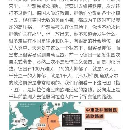
营里，一些难民聚众骚乱，警察进去维持秩序，发现还
打不过他们。德国人吸取教训，把他们分散到各个小镇
上去，现在德国无数的美丽小镇，都成为了随时可以爆
炸的高压锅，一些难民被关在体育场里，你也不能永远
把他们关在那里，但一放出来，你不知道会发生什么。
很多难民在本国是律师和医生，有很高的社会地位，很
受人尊重，天天处在这么一个状态下，很容易抑郁，而
黑市上很容易买到自动武器。前一段德国一周发生四次
自杀式袭击，竟然三次不是恐怖主义袭击，而是抑郁所
致。德国有100万难民，1%的人抑郁了，就是1万人，
千分之一的人抑郁，就是1千人，所以我们知道默克尔
的政治前途是非常暗淡的。我们仔细看一下这张图（指
下图），是阿拉伯难民向欧洲迁徙的路线，反向走正是
千年前欧洲人去征服阿拉伯人的十字军东征的路线。