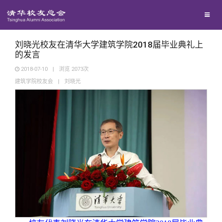
兴趣群体
捐赠方法
我要订阅
清华故事
西南联大校友会
义工计划
新媒体平台
青春风采
刘晓光校友在清华大学建筑学院2018届毕业典礼上
的发言
2018-07-10
|
浏览
2073
次
校友文苑
建筑学院校友会
|
刘晓光
校友讲坛
校友视界
校友服务
校友总会
终身学习