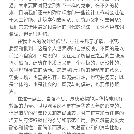
遇。大家要面对更激烈和不一样的竞争。在不久的将
来，目前我们还未知殚精竭虑的一些设计工作就会让位
于人工智能。建筑学何去何从，建筑师又将何去何从？
我们常常借用最好和最坏的时代的说法，虽然不免陈词
滥调，但是很贴切。
在我个人的设计经验里，往往充斥了矛盾、冲突、
质疑和批判，这是个人世界观的自然反映，不同的是以
前是不自觉和下意识的，现在是了解自己之后的主动选
择。然而，建筑在本质上又是一个积极的、建设性的、
关乎理想模式的活动。这是我所理解的建筑学的意义，
需要立场，也需要包容；既需要理想，也需要务实；既
是个体的，也是社会的；既要与时俱进，也要保持距
离。
在这一点上，自强不息、厚德载物的清华精神具有
救赎的力量。世界观虽然不是在清华这五年的形成的，
但是清华的严谨校风和高尚师表，对于正直和责任感的
培养具有潜移默化的引导和示范作用。做建筑需要极大
耐心和韧性，而简单而深刻、执着而谦和的清华性格，