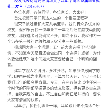
校友代表刘晓光在清华大学建筑学院2018届毕业典
关闭
信息化服务
总会简介
礼上发言（20180707）
各位老师，各位同学，各位家长，大家好！
三创大赛
会长致辞
首先祝贺同学们到达人生的一个重要里程碑！
很荣幸被邀请和大家共襄盛举。我们有众多优秀的
校友，但如果要找一位毕业三十年之后还在熬夜画图的
实用信息
总会章程
校友，那候选者可能确实不多。却之不恭，我就作为一
个仍在第一线的建筑师和大家分享一些感想。
理事会名单
很想问大家一个问题：五年前大家选择了学习建
筑，不知道今天是否还会做出同一个选择？或者，为什
么要做建筑？这个问题大家需要给自己一个明确的回
制度法规
答。
建筑学院人才济济，多才多艺，如果那位男同学的
联系我们
学习理由是成为电影明星，不算异想天开，至少不会比
我们当年的报名更盲目。今天，在座各位比以往任何一
个时代的同学都掌握更多的信息资源，拥有更多自主选
择、自我实现的自由。不过自由和责任是并行的，要求
大家有清醒的认识。
坦率讲，像任何职业一样，建筑设计也不是适合所