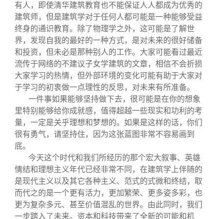
有人，即使清华建筑教育也不能保证人人都成为优秀的
建筑师，但是建筑学对于任何人都可能是一种能够受益
终身的通识教育。除了物理学之外，这可能是了解世
界，发现自我的最好的一种方式，是对未来的很好储备
和投资，但未必是那种别人的工作。大家可能看过最近
流传于网络的不建议子女学建筑的文章，相信不会折损
大家学习的热情，但外部环境的变化可能有助于大家对
于学习的初衷做一点理性的反思，对未来有所准备。
一件事如果能够坚持做下去，很可能是在你的想象
里特别能够给你成就感，值得超越一些现实和功利的考
量，一定是关乎理想和梦想的。如果是这样的话，你们
很有勇气，请坚持住，因为这张蓝图非常不容易画到
底。
今天这个时代和我们所经历的那个宏大叙事、英雄
情结和理想主义年代已经非常不同，在建筑学上伴随的
是现代主义以及其它各种主义、范式的式微和终结，取
而代之的是一个更有活力，更加繁荣、更多姿多彩，也
更为复杂多元、甚至价值混乱的世界。由此同时，我们
一步踏入了未来。资本和科技带来了全新的可能和机