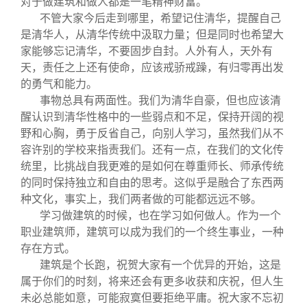
对于做建筑和做人都是一笔精神财富。
不管大家今后走到哪里，希望记住清华，提醒自己
是清华人，从清华传统中汲取力量；但是同时也希望大
家能够忘记清华，不要固步自封。人外有人，天外有
天，责任之上还有使命，应该戒骄戒躁，有归零再出发
的勇气和能力。
事物总具有两面性。我们为清华自豪，但也应该清
醒认识到清华性格中的一些弱点和不足，保持开阔的视
野和心胸，勇于反省自己，向别人学习，虽然我们从不
容许别的学校来指责我们。还有一点，在我们的文化传
统里，比挑战自我更难的是如何在尊重师长、师承传统
的同时保持独立和自由的思考。这似乎是融合了东西两
种文化，事实上，我们两者做的可能都远远不够。
学习做建筑的时候，也在学习如何做人。作为一个
职业建筑师，建筑可以成为我们的一个终生事业，一种
存在方式。
建筑是个长跑，祝贺大家有一个优异的开始，这是
属于你们的时刻，将来还会有更多收获和庆祝，但人生
未必总能如意，可能寂寞但要拒绝平庸。祝大家不忘初