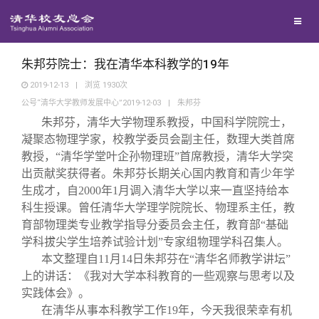
兴趣群体
捐赠方法
我要订阅
清华故事
西南联大校友会
义工计划
新媒体平台
青春风采
朱邦芬院士：我在清华本科教学的19年
2019-12-13
|
浏览
1930
次
公号“清华大学教师发展中心”2019-12-03
|
朱邦芬
校友文苑
朱邦芬，清华大学物理系教授，中国科学院院士，
凝聚态物理学家，校教学委员会副主任，数理大类首席
校友讲坛
教授，“清华学堂叶企孙物理班”首席教授，清华大学突
出贡献奖获得者。朱邦芬长期关心国内教育和青少年学
生成才，自2000年1月调入清华大学以来一直坚持给本
校友视界
科生授课。曾任清华大学理学院院长、物理系主任，教
育部物理类专业教学指导分委员会主任，教育部“基础
校友服务
学科拔尖学生培养试验计划”专家组物理学科召集人。
本文整理自11月14日朱邦芬在“清华名师教学讲坛”
上的讲话：《我对大学本科教育的一些观察与思考以及
校友总会
终身学习
实践体会》。
在清华从事本科教学工作19年，今天我很荣幸有机