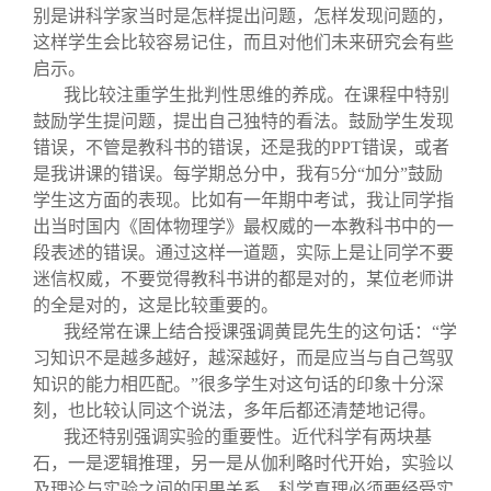
别是讲科学家当时是怎样提出问题，怎样发现问题的，
这样学生会比较容易记住，而且对他们未来研究会有些
启示。
我比较注重学生批判性思维的养成。在课程中特别
鼓励学生提问题，提出自己独特的看法。鼓励学生发现
错误，不管是教科书的错误，还是我的PPT错误，或者
是我讲课的错误。每学期总分中，我有5分“加分”鼓励
学生这方面的表现。比如有一年期中考试，我让同学指
出当时国内《固体物理学》最权威的一本教科书中的一
段表述的错误。通过这样一道题，实际上是让同学不要
迷信权威，不要觉得教科书讲的都是对的，某位老师讲
的全是对的，这是比较重要的。
我经常在课上结合授课强调黄昆先生的这句话：“学
习知识不是越多越好，越深越好，而是应当与自己驾驭
知识的能力相匹配。”很多学生对这句话的印象十分深
刻，也比较认同这个说法，多年后都还清楚地记得。
我还特别强调实验的重要性。近代科学有两块基
石，一是逻辑推理，另一是从伽利略时代开始，实验以
及理论与实验之间的因果关系。科学真理必须要经受实