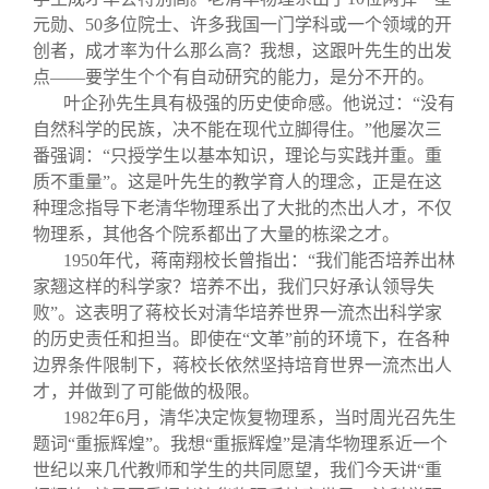
元勋、50多位院士、许多我国一门学科或一个领域的开
创者，成才率为什么那么高？我想，这跟叶先生的出发
点——要学生个个有自动研究的能力，是分不开的。
叶企孙先生具有极强的历史使命感。他说过：“没有
自然科学的民族，决不能在现代立脚得住。”他屡次三
番强调：“只授学生以基本知识，理论与实践并重。重
质不重量”。这是叶先生的教学育人的理念，正是在这
种理念指导下老清华物理系出了大批的杰出人才，不仅
物理系，其他各个院系都出了大量的栋梁之才。
1950
年代，蒋南翔校长曾指出：“我们能否培养出林
家翘这样的科学家？培养不出，我们只好承认领导失
败”。这表明了蒋校长对清华培养世界一流杰出科学家
的历史责任和担当。即使在“文革”前的环境下，在各种
边界条件限制下，蒋校长依然坚持培育世界一流杰出人
才，并做到了可能做的极限。
1982
年6月，清华决定恢复物理系，当时周光召先生
题词“重振辉煌”。我想“重振辉煌”是清华物理系近一个
世纪以来几代教师和学生的共同愿望，我们今天讲“重