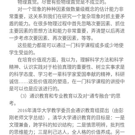
物理直觉。尽管有些物理直觉是不成立的。
对一个现象的种种因素做数量级概念的估计能力非
常重要，这关系到我们在研究一个复杂现象时抓主要矛
盾的能力。在很多物理过程中首先忽略次要因素、抓住
主要因素的思想方法和能力非常重要，弄清楚以后再进
一步考虑次要因素、再次要因素，等等。
这些能力都是可以通过一门科学课程或多或少地使
学生受益的。
在培育价值观方面，我以为，理解科学方法和科学
精神、认识实践对于检验真理的重要性、树立实事求是
的科学态度、学习老一辈科学家爱国奉献的精神，科研
诚信……这些价值观的塑造，在一门科学课程的讲授中
是可以也是应该进行的。
（3）通识教育和专业教育以及对“通专融合”的思
考。
2016
年清华大学教学委员会通识教育组提出（由彭
刚老师文字总结），清华大学通识教育的目标是：一是
文理兼备，跨学科的知识结构；二是慎思明辨，批判性
的思维能力；三是利己达人，全人格的价值养成。另一