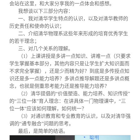
关闭
信息化服务
总会简介
会站在这里，和大家分享我的一点体会和感想。
我想谈以下三部分内容：
一、我对清华学生特点的认识，以及对清华教师的
三创大赛
会长致辞
历史责任和使命的认识；
二、介绍清华物理系这些年来形成的培育优秀学生
实用信息
总会章程
的若干理念；
三、对几个关系的理解。
（1）上课讲授是多讲一点知识、讲难一点（只要求
理事会名单
学生掌握基本部分，其他内容只是让学生扩大知识面而
不求完全掌握），还是少而精为好？到底是多传授点知
制度法规
识还是多一点能力培养？多讲点推导解题还是多讲点概
念，也就是侧重思考能力还是推导能力培养？
（2）清华提倡的“价值塑造、能力培养、知识传授”
联系我们
的“三位一体”育人理念：在讲具体一门物理课中，“三
位一体”应该如何理解，如何统一？
（3）对通识教育和专业教育的认识，以及对清华强
调的“通专融合”问题的思考。
最后，是简单的结语。