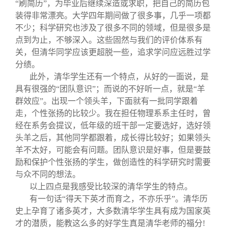
“刷简历”，为毕业后继续深造或求职，把自己的简历包
装得非常漂亮。大学四年期间做了很多事，几乎一项都
不少；科学研究也涉及了很多不同的领域，但是很多是
点到为止，不够深入。这些固然与我们的评价体系有
关，但清华同学应该更超脱一些，追求学问应远胜过学
分绩。
此外，清华学生还有一个特点，从好的一面说，是
具有很强的“团队意识”；而说的不好听一点，就是“羊
群效应”。出现一个领头羊，下面就有一批同学跟着
走，个性张扬的比较少。我在担任物理系系主任时，曾
经在系务会提议，低年级的班干部一定要选好，选好领
头羊之后，其他同学都跟着，成长得比较好；如果领头
羊不太好，可能会有问题。团队意识是好事，但是要鼓
励和保护个性张扬的学生，做创造性的科学研究时需要
与众不同的想法。
以上四点是我感受比较深的清华学生的特点。
有一句话“得天下英才而育之，不亦乐乎”。清华历
史上孕育了诸多英才，大多数清华学生具有成为国家英
才的潜质，能教这么多的好学生真是清华老师的福分!