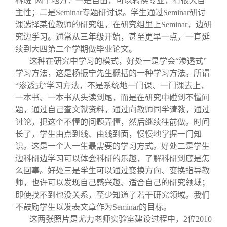
科班”两个地方：一是自由，可以转换专业，有很大自
主性；二是Seminar专题研讨课。学生通过Seminar研讨
课选择某位教师的研究组，在研究组里上Seminar，边研
究边学习。通常从三年级开始，甚至更早一点，一直延
续到大四第二个学期做毕业论文。
这种在研究中学习的模式，好处一是学会“渗透式”
学习方法，这是杨振宁先生概括的一种学习方法。所谓
“渗透式”学习方法，不是系统地一门课、一门课去上，
一本书、一本书从头读到尾，而是在研究中碰到不懂问
题，通过自己查文献资料，通过向教师同学请教，通过
讨论，把这个不懂的问题弄懂，然后继续往前做。时间
长了，学生由点到线、由线到面，慢慢地掌握一门知
识。这是一个人一生最需要的学习方式。好处二是学生
边科研边学习可以体会科研的乐趣，了解科研到底是怎
么回事。好处三是学生可以通过变换方向、变换指导教
师，也许可以发现自己感兴趣、适合自己的研究领域；
即使找不到也没关系，至少知道了若干研究领域。我们
不鼓励学生以发表文章作为Seminar的目标。
这两张照片是尤力老师实验室建设过程中，2位2010