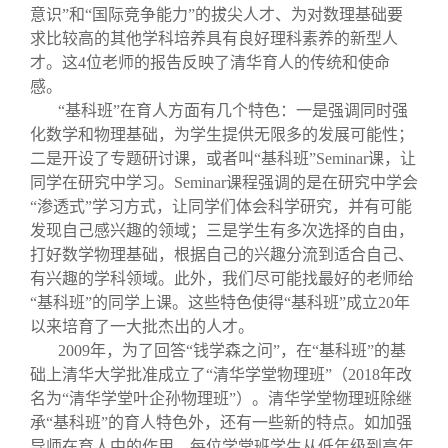
意识”和“国际竞争能力”的拔尖人才、为对数理基础要
求比较高的其他学科培养具有良好理科素养的新型人
才。这4位老师的报告反映了清华育人的传统和使命
感。
“基科班”在育人方面有几个特色：一是强调同时强
化数学和物理基础，为学生提供无限多的发展可能性；
二是开设了专题研讨课，或者叫“基科班”Seminar课，让
同学在研究中学习。Seminar课程强调的是在研究中学会
“渗透式”学习方式，让同学们体会科学研究，并有可能
发现自己感兴趣的领域；三是学生有多次选择的自由，
打好数学物理基础，根据自己的兴趣分流到适合自己、
有兴趣的学科领域。此外，我们尽可能找最好的老师给
“基科班”的同学上课。这些特色使得“基科班”成立20年
以来培育了一大批杰出的人才。
2009
年，为了回答“钱学森之问”，在“基科班”的基
础上清华大学批准成立了“清华学堂物理班”（2018年改
名为“清华学堂叶企孙物理班”）。清华学堂物理班除继
承“基科班”的育人特色外，还有一些新的特点。如加强
导师在育人中的作用，每位学堂班学生从低年级到高年