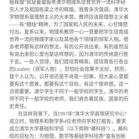
振辉煌”就是要重振老清华物理系培育世界一流科学研
究人才及祖国栋梁之才的辉煌。我曾多次强调，清华大
学物理系是理想主义的大本营。教师应该是理想主义者
——有“蜡烛”精神，为了国家和人民的未来，心甘情愿
付出。复系以来，物理系教师一心一意要把学生培育成
世界一流的物理学家以及其他各个领域的领军人物。很
多老师都有这样的想法，有的公开说出来，有的虽然没
有说出来但心里也是这样想的，因为清华的传统是行胜
于言。一些人觉得，我们提培育精英，提培育各行各业
的Leaders（领军人物），恐怕社会效果不太好，然而，
我个人认为，公开说还是不说是一回事，但大家心里都
要有这个愿景，都要有这个目标，有这个使命感，这一
点很重要。清华学生不同于一般学校的学生，清华的老
师不同于一般学校的老师，我们肩负着民族、国家的历
史责任。
在这样背景下，当1997年“清华大学高等研究中心”
成立时，物理系和数学系4位老师向学校打报告，要求
成立清华大学基础科学班（以下简称“基科班”）。基科
班的目标为：为物理、数学等基础学科培养“富有创新