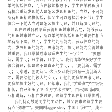
单纯传授信息，而应在教师指导下，学生在某种程度上
有机会重新发现前人是怎么发现知识的。当然，不可能
所有知识都这样传授，但至少可以选择若干环节让学生
体会一下前人当时是怎么提出问题，并且解决问题的。
现在通过各种渠道获得知识越来越容易，能够获取
的知识越来越广泛，所以单纯地传授知识的重要性相应
地有所下降。然而，学生的判断能力、获取信息的能
力、发展知识的能力、思考能力、提问题能力变得越来
越重要。我非常赞成李政道先生的“三字经”——“要创
新，需学问；只学答，非学问”。我们清华很多好学生
很会答题，但是这不是真正的学问，。“要创新，需学
问；问愈透，创更新”。这涉及到我们培育一流创新人
才，需要给他们较大的空间，让他们更多地思考问题，
更多地提出好的问题。10年来，我们“学堂班”学生级级
相传，自己组织了“叶企孙学术沙龙”，自己提出问题，
互相讲解，互相启发讨论。这些学生现在都非常优秀。
我们特别鼓励同学的主动性，甚至要求这些学生要
有点“侵略性”。美国叫aggressive，中国叫“狼性”，我不