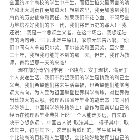
全国约20个高校的学生中产生，而招生掐尖最厉害的清
华和北大则责任更加重大！想到这里，我更加感到我们
肩负的历史使命和责任。如果我们不花心血、不竭尽全
力地培养好我们的下一代，我们将是历史的罪人！”我
还说：“我是一个悲观主义者，在这个场合，我想起陆
游的两句诗：“王师北定中原日，家祭无忘告乃翁。”你
们中间有人拿诺贝尔奖、菲尔兹奖和图灵奖，至少要二
三十年，我想我可能等不到的那一天。但是，我作为教
师，寄希望那一天的来临！”
现在部分清华同学有一个缺点：安于现状，满足于
个人安逸生活。我们不希望我们的学生是精致的利己主
义者。我们希望他们将来生活幸福，也希望他们能够有
远大志向，为人民为祖国攀登世界科学高峰，对世界做
出比较大的贡献。物理系1989年毕业的戴宏杰（美国科
学院院士、中国科学院外籍院士）曾作为嘉宾以自己的
经历在物理系毕业典礼上说“一个人能走多远，首先取
决于心想多远”。中国古人说“取法其上，得乎其中；取
法其中，得乎其下”，这是很有道理的。学生如果有一
个比较高的目标和人生理想，会比较好地发挥出自己的