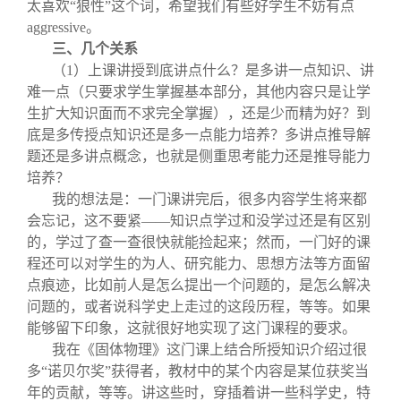
太喜欢“狼性”这个词，希望我们有些好学生不妨有点
aggressive。
三、几个关系
（1）上课讲授到底讲点什么？是多讲一点知识、讲
难一点（只要求学生掌握基本部分，其他内容只是让学
生扩大知识面而不求完全掌握），还是少而精为好？到
底是多传授点知识还是多一点能力培养？多讲点推导解
题还是多讲点概念，也就是侧重思考能力还是推导能力
培养？
我的想法是：一门课讲完后，很多内容学生将来都
会忘记，这不要紧——知识点学过和没学过还是有区别
的，学过了查一查很快就能捡起来；然而，一门好的课
程还可以对学生的为人、研究能力、思想方法等方面留
点痕迹，比如前人是怎么提出一个问题的，是怎么解决
问题的，或者说科学史上走过的这段历程，等等。如果
能够留下印象，这就很好地实现了这门课程的要求。
我在《固体物理》这门课上结合所授知识介绍过很
多“诺贝尔奖”获得者，教材中的某个内容是某位获奖当
年的贡献，等等。讲这些时，穿插着讲一些科学史，特