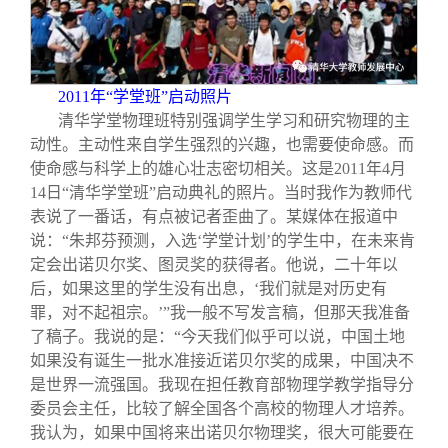
2011
年“学堂班”启动照片
清华学堂物理班特别强调学生学习和研究物理的主
动性。主动性来自学生强烈的兴趣，也需要使命感。而
使命感与科学上的雄心壮志密切相关。这是2011年4月
14日“清华学堂班”启动典礼的照片。当时我作为教师代
表说了一番话，有点被记者歪曲了。某媒体在报道中
说：“朱邦芬预测，入选‘学堂计划’的学生中，在未来肯
定会出诺贝尔奖、图灵奖的获得者。他说，二十年以
后，如果这里的学生没有出息，‘我们就是对历史有
罪，对不起祖宗。’”我一般不写发言稿，但那天我准备
了稿子。我说的是：“今天我们似乎可以说，中国土地
如果没有诞生一批水准接近诺贝尔奖的成果，中国决不
是世界一流强国。我现在担任教育部物理学教学指导分
委员会主任，比较了解全国各个高校的物理人才培养。
我认为，如果中国将来出诺贝尔物理奖，很大可能要在