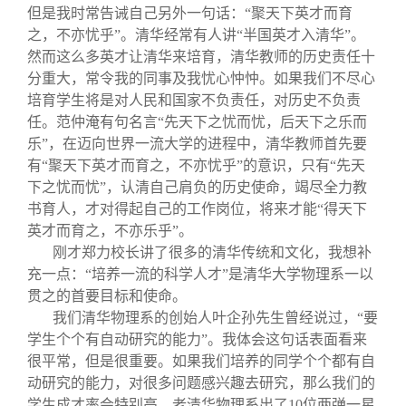
但是我时常告诫自己另外一句话：“聚天下英才而育
之，不亦忧乎”。清华经常有人讲“半国英才入清华”。
然而这么多英才让清华来培育，清华教师的历史责任十
分重大，常令我的同事及我忧心忡忡。如果我们不尽心
培育学生将是对人民和国家不负责任，对历史不负责
任。范仲淹有句名言“先天下之忧而忧，后天下之乐而
乐”，在迈向世界一流大学的进程中，清华教师首先要
有“聚天下英才而育之，不亦忧乎”的意识，只有“先天
下之忧而忧”，认清自己肩负的历史使命，竭尽全力教
书育人，才对得起自己的工作岗位，将来才能“得天下
英才而育之，不亦乐乎”。
刚才郑力校长讲了很多的清华传统和文化，我想补
充一点：“培养一流的科学人才”是清华大学物理系一以
贯之的首要目标和使命。
我们清华物理系的创始人叶企孙先生曾经说过，“要
学生个个有自动研究的能力”。我体会这句话表面看来
很平常，但是很重要。如果我们培养的同学个个都有自
动研究的能力，对很多问题感兴趣去研究，那么我们的
学生成才率会特别高。老清华物理系出了10位两弹一星