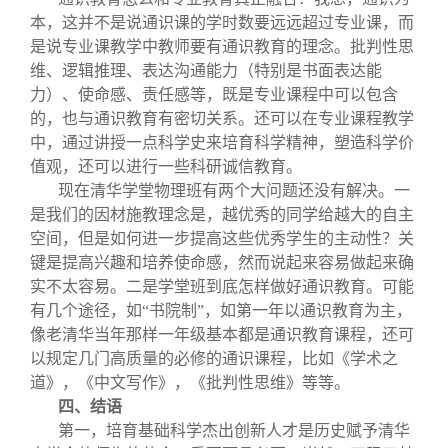
本，这并不是说通识课的学时数要远远超过专业课，而
是说专业课教学中教师要有通识教育的理念。批判性思
维、逻辑推理、表达沟通能力（特别是书面表达能
力）、使命感、责任感等，既是专业课程中可以包含
的，也与通识教育有密切关系。还可以在专业课程教学
中，通过讲授一点科学史来培育科学精神，塑造科学价
值观，还可以进行一些科研诚信教育。
现在清华学堂物理班有两个大问题还没有解决。一
是我们的因材施教理念是，越优秀的同学给越大的自主
空间，但是如何进一步提高这些优秀学生的主动性？关
键是提高兴趣和培养使命感，然而说起来容易做起来确
实不太容易。二是学堂班到底怎样做好通识教育。可能
有几个途径，如“书院制”，如第一年以通识教育为主，
像老清华当年那样一年级基本都是通识教育课程，还可
以规定几门高质量的必修的通识课程，比如《学术之
道》，《中文写作》，《批判性思维》等等。
四、结语
第一，培育基础科学杰出创新人才是历史赋予清华