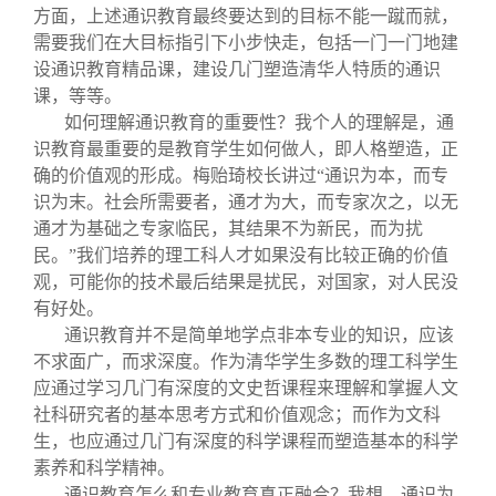
方面，上述通识教育最终要达到的目标不能一蹴而就，
需要我们在大目标指引下小步快走，包括一门一门地建
设通识教育精品课，建设几门塑造清华人特质的通识
课，等等。
如何理解通识教育的重要性？我个人的理解是，通
识教育最重要的是教育学生如何做人，即人格塑造，正
确的价值观的形成。梅贻琦校长讲过“通识为本，而专
识为末。社会所需要者，通才为大，而专家次之，以无
通才为基础之专家临民，其结果不为新民，而为扰
民。”我们培养的理工科人才如果没有比较正确的价值
观，可能你的技术最后结果是扰民，对国家，对人民没
有好处。
通识教育并不是简单地学点非本专业的知识，应该
不求面广，而求深度。作为清华学生多数的理工科学生
应通过学习几门有深度的文史哲课程来理解和掌握人文
社科研究者的基本思考方式和价值观念；而作为文科
生，也应通过几门有深度的科学课程而塑造基本的科学
素养和科学精神。
通识教育怎么和专业教育真正融合？我想，通识为