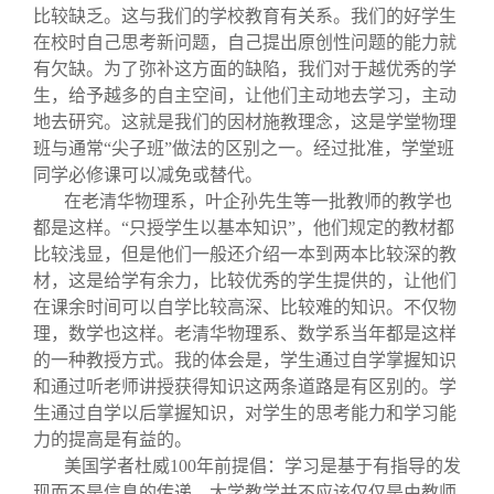
比较缺乏。这与我们的学校教育有关系。我们的好学生
在校时自己思考新问题，自己提出原创性问题的能力就
有欠缺。为了弥补这方面的缺陷，我们对于越优秀的学
生，给予越多的自主空间，让他们主动地去学习，主动
地去研究。这就是我们的因材施教理念，这是学堂物理
班与通常“尖子班”做法的区别之一。经过批准，学堂班
同学必修课可以减免或替代。
在老清华物理系，叶企孙先生等一批教师的教学也
都是这样。“只授学生以基本知识”，他们规定的教材都
比较浅显，但是他们一般还介绍一本到两本比较深的教
材，这是给学有余力，比较优秀的学生提供的，让他们
在课余时间可以自学比较高深、比较难的知识。不仅物
理，数学也这样。老清华物理系、数学系当年都是这样
的一种教授方式。我的体会是，学生通过自学掌握知识
和通过听老师讲授获得知识这两条道路是有区别的。学
生通过自学以后掌握知识，对学生的思考能力和学习能
力的提高是有益的。
美国学者杜威100年前提倡：学习是基于有指导的发
现而不是信息的传递。大学教学并不应该仅仅是由教师