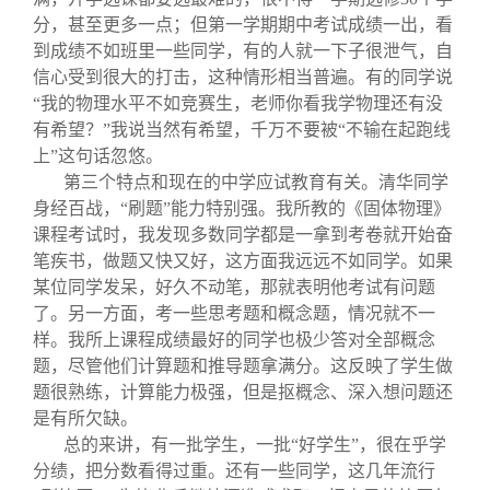
分，甚至更多一点；但第一学期期中考试成绩一出，看
到成绩不如班里一些同学，有的人就一下子很泄气，自
信心受到很大的打击，这种情形相当普遍。有的同学说
“我的物理水平不如竞赛生，老师你看我学物理还有没
有希望？”我说当然有希望，千万不要被“不输在起跑线
上”这句话忽悠。
第三个特点和现在的中学应试教育有关。清华同学
身经百战，“刷题”能力特别强。我所教的《固体物理》
课程考试时，我发现多数同学都是一拿到考卷就开始奋
笔疾书，做题又快又好，这方面我远远不如同学。如果
某位同学发呆，好久不动笔，那就表明他考试有问题
了。另一方面，考一些思考题和概念题，情况就不一
样。我所上课程成绩最好的同学也极少答对全部概念
题，尽管他们计算题和推导题拿满分。这反映了学生做
题很熟练，计算能力极强，但是抠概念、深入想问题还
是有所欠缺。
总的来讲，有一批学生，一批“好学生”，很在乎学
分绩，把分数看得过重。还有一些同学，这几年流行