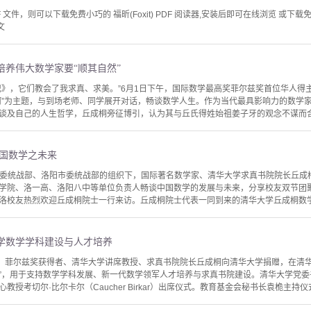
文件，则可以下载免费小巧的 福昕(Foxit) PDF 阅读器,安装后即可在线浏览 或下载免费的 
文
培养伟大数学家要“顺其自然”
记》，它们教会了我求真、求美。”6月1日下午，国际数学最高奖菲尔兹奖首位华人得
何”为主题，与到场老师、同学展开对话，畅谈数学人生。作为当代最具影响力的数学
谈及自己的人生哲学，丘成桐旁征博引，认为其与丘氏得姓始祖姜子牙的观念不谋而合，即
中国数学之未来
河南省委统战部、洛阳市委统战部的组织下，国际著名数学家、清华大学求真书院院长丘
学院、洛一高、洛阳八中等单位负责人畅谈中国数学的发展与未来，分享校友双节团
洛校友热烈欢迎丘成桐院士一行来访。丘成桐院士代表一同到来的清华大学丘成桐数学科学
学数学学科建设与人才培养
家、菲尔兹奖获得者、清华大学讲席教授、求真书院院长丘成桐向清华大学捐赠，在清
基金”，用于支持数学学科发展、新一代数学领军人才培养与求真书院建设。清华大学党
授考切尔·比尔卡尔（Caucher Birkar）出席仪式。教育基金会秘书长袁桅主持仪