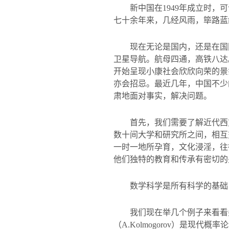
新中国在
1949
年成立时，可
七十余年来，几经风雨，筚路蓝
现在无论是国内，还是在国
卫星导航。航母四通，高铁八达
开始呈现小康社会欣欣向荣的景
亦会招忌。最近几年，中国不少
肃地面对事实，解决问题。
首先，我们需要了解近代西
数十间大学和研究所之间，相互
一时一地所孕育，文化浸淫，往
他们独特的教育和传承有密切的
数学科学是所有科学的基础
我们现在举几个例子来看看
（
A.Kolmogorov
）是现代概率论