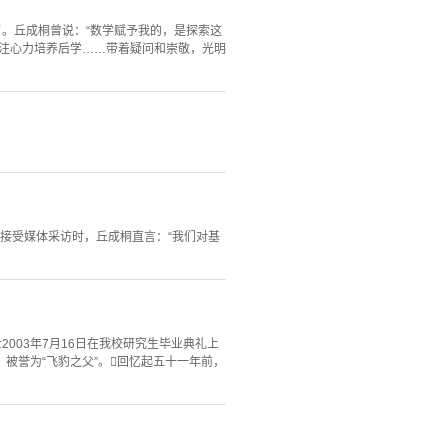
了。丘成桐曾说：“数学赋予我的，是探索这
倾注心力培养后学……带着疑问和崇敬，光明
在接受媒体采访时，丘成桐直言：“我们对基
士2003年7月16日在我校研究生毕业典礼上
，被誉为“飞豹之父”。回忆起五十一年前，