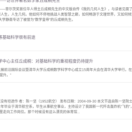
——访世界著名数学家丘成桐先生
”——菲尔茨奖首位华人得主丘成桐先生的中文版自传《我的几何人生》，与读者见面
何人生，人生几何。他如何不停地挑战人类智慧之巅，如何畅游于文理世界，又如何
大学静斋专访了被誉为“数学皇帝”的丘成桐先生。
等基础科学很有前途
学中心主任丘成桐：对基础科学的重视程度仍待提升
理发展前沿国际会议暨清华大学丘成桐数学科学中心成立15周年大会在清华大学举行。
提升。”
有坦途作 者：陈一坚（1952航空） 发布日期：2004-09-30 本文节选自陈一坚院
2年毕业于清华航空系，毕生从事航空事业，主持设计了我国新一代歼击轰炸机“飞豹”
里走向工作岗位。那个时候没有这么漂亮的体育馆...