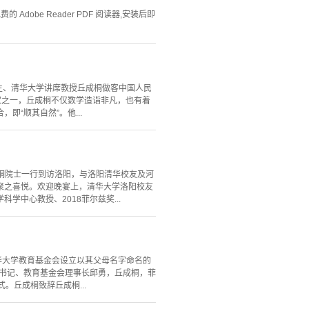
Adobe Reader PDF 阅读器,安装后即
主、清华大学讲席教授丘成桐做客中国人民
家之一，丘成桐不仅数学造诣非凡，也有着
“顺其自然”。他...
成桐院士一行到访洛阳，与洛阳清华校友及河
聚之喜悦。欢迎晚宴上，清华大学洛阳校友
中心教授、2018菲尔兹奖...
华大学教育基金会设立以其父母名字命名的
委书记、教育基金会理事长邱勇，丘成桐，菲
式。丘成桐致辞丘成桐...