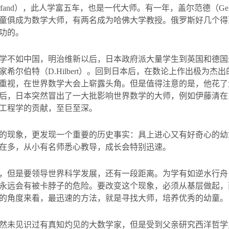
fand
），此人学富五车，也是一代大师。有一年，盖尔范德（
Ge
童俱成为数学大师，有两名成为哈佛大学教授。俄罗斯好几个得
功的。
学不如中国，明治维新以后，日本政府派大量学生到英国和德国
家希尔伯特（
D.Hilbert
）。回到日本后，在数论上作出极为杰出
重视，在世界数学大会上崭露头角。但是值得注意的是，他花了
后，日本突然冒出了一大批影响世界数学的大师，例如伊藤清在
工程学的贡献，至巨至深。
的现象，更发现一个重要的历史事实：具上进心又有好奇心的幼
在多，从小有名师悉心教导，成长会特别迅速。
，但是要领导世界科学发展，还有一段距离。为学有如逆水行舟
永远会有被卡脖子的危险。要改变这个现象，必须从基层做起，
的角度来看，最迅速的方法，就是寻找大师，培养优秀的幼童。
然未见识过有真知灼见的大数学家，但是受到父亲研究西洋哲学