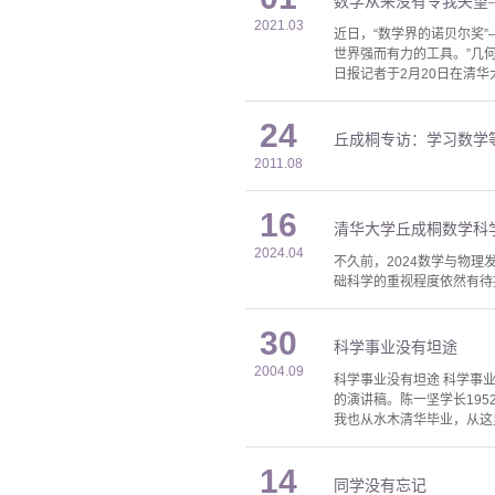
数学从来没有令我失望
2021.03
近日，“数学界的诺贝尔奖
世界强而有力的工具。”几
日报记者于2月20日在清华
24
丘成桐专访：学习数学
2011.08
16
清华大学丘成桐数学科
2024.04
不久前，2024数学与物
础科学的重视程度依然有待
30
科学事业没有坦途
2004.09
科学事业没有坦途 科学事业没
的演讲稿。陈一坚学长195
我也从水木清华毕业，从这
14
同学没有忘记