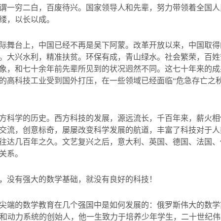
谓一穷二白，百废待兴。国家领导人和先辈，努力带领着全国人
缕，以长以成。
际舞台上，中国已经不再是吴下阿蒙。改革开放以来，中国取得
。大兴水利，精准扶贫。环保有成，青山绿水。社会繁荣，百姓
象，和七十余年前先辈所见到的状况迥然不同。这七十年来的成
的高科技工业受到国外打压，在一些领域已经面临“危急存亡之
方科学的历史。西方科技的发展，源远流长，千百年来，薪火相
交流，创意标奇，屡屡改变科学发展的航道，丰富了科技对于人
往达几百年之久。文艺复兴之后，意大利、英国、德国、法国、
关系。
，没有强大的数学基础，就没有良好的科技！
尖端的数学教育在几个强国中是如何发展的：俄罗斯伟大的数学
和动力系统的创始人，他一生致力于培养少年学生，二十世纪伟