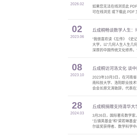
2026.02
如果您无法在线浏览此 PDF 
可在线浏览 或下载此 PDF 
02
丘成桐畅谈数学人生：
2023.06
“我很喜欢读《左传》《史
大学，以“几何人生人生几
深厚的中国传统文化修养。
08
丘成桐访河洛文化 谈
2023.10
2023年10月3日，在
南科技大学、洛阳职业技术
会会长原文涛致辞，代表在
28
丘成桐捐赠支持清华大
2024.03
3月26日，国际著名数学
“丘镇英基金”和“梁若琳
尔兹奖获得者、数学科学中心教