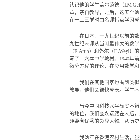
认识他的学生盖尔范德（
I.M.Gel
童，亲自教导，之后，这五个幼
在十二三岁时由名师指点学习成
在日本，十九世纪以前的数
九世纪末师从当时最伟大的数学
（
E.Artin
）和外尔（
H.Weyl
）的
写了十六本中学教材。
1940
年前
微分方程的理论，在应用数学和
我们在其他国家也看到类似
教导，他们会很快成长。学生不
当今中国科技水平确实不错
的地位，我们会永远跟在人后，
须要有优秀的领导人物。从历史
我幼年在香港农村生活，虽