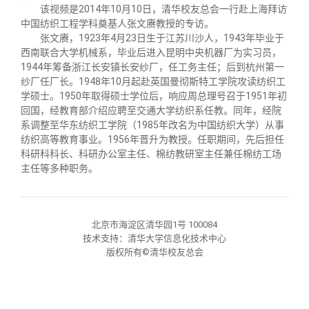
关闭
信息化服务
总会简介
该视频是2014年10月10日，清华校友总会一行赴上海拜访
中国纺织工程学科奠基人张文赓教授的专访。
张文赓，1923年4月23日生于江苏川沙人，1943年毕业于
三创大赛
会长致辞
西南联合大学机械系，毕业后进入昆明中央机器厂为实习员，
1944年筹备浙江长安镇长安纱厂，任工务主任；后到杭州第一
纱厂任厂长。1948年10月起赴英国曼彻斯特工学院攻读纺织工
实用信息
总会章程
学硕士。1950年取得硕士学位后，响应周总理号召于1951年初
回国，经教育部介绍应聘至交通大学纺织系任教。同年，经院
系调整至华东纺织工学院（1985年改名为中国纺织大学）从事
理事会名单
纺织高等教育事业。1956年晋升为教授。任职期间，先后担任
科研科科长、科研办公室主任、棉纺教研室主任兼任棉纺工场
主任等多种职务。
制度法规
联系我们
北京市海淀区清华园1号 100084
技术支持：清华大学信息化技术中心
版权所有©清华校友总会