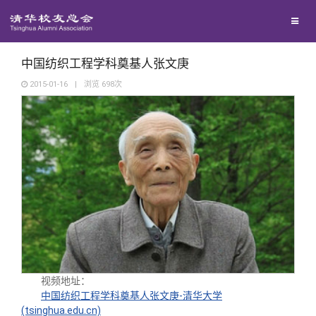
兴趣群体
捐赠方法
我要订阅
清华故事
西南联大校友会
义工计划
新媒体平台
青春风采
中国纺织工程学科奠基人张文庚
2015-01-16
|
浏览
698
次
校友文苑
校友讲坛
校友视界
校友服务
校友总会
终身学习
视频地址：
中国纺织工程学科奠基人张文庚-清华大学
(tsinghua.edu.cn)