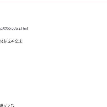
e/x0955ipo8r2.html
炎疫情席卷全球。
爆发之后，