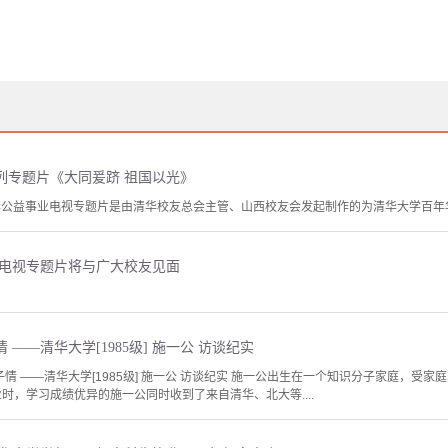
列专题片《大同爰跻 祖国以光》
华公益事业电视专题片是由清华校友总会主管、山西校友会发起制作的为清华大学百年
》电视专题片将与广大校友见面
——清华大学[1985级] 施一公 访谈纪实
赤子情 ——清华大学[1985级] 施一公 访谈纪实 施一公出生在一个知识分子家庭，
业时，学习成绩优异的施一公同时收到了来自清华、北大等....