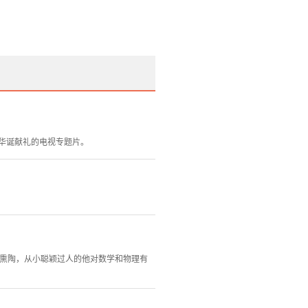
华诞献礼的电视专题片。
受家庭熏陶，从小聪颖过人的他对数学和物理有