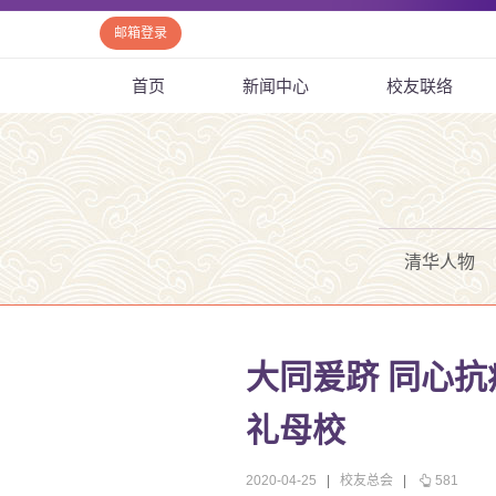
邮箱登录
首页
新闻中心
校友联络
清华人物
大同爰跻 同心抗
礼母校
2020-04-25
|
校友总会
|
581