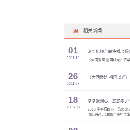
相关新闻
01
清华电视台即将播出系
2011.12
《大同爰跻 祖国以光》清
26
《大同爰跻 祖国以光
2011.07
18
拳拳报国心，悠悠赤子情 
2016.03
2016 拳拳报国心，悠悠
浓厚兴趣。1985年高中毕