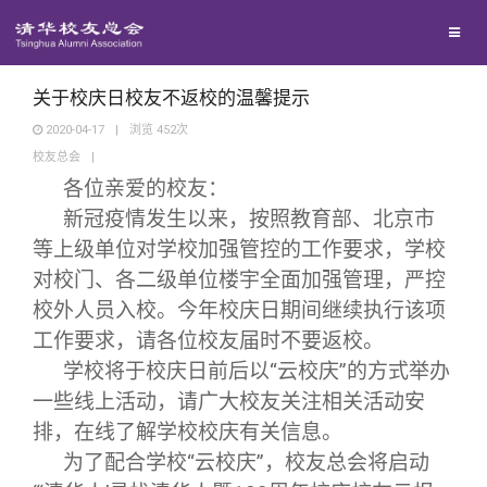
校友总会
兴趣群体
捐赠方法
我要订阅
清华故事
终身学习
关闭
西南联大校友会
义工计划
新媒体平台
青春风采
信息化服务
总会简介
关于校庆日校友不返校的温馨提示
2020-04-17
|
浏览
452
次
校友总会
|
校友文苑
三创大赛
会长致辞
各位亲爱的校友：
新冠疫情发生以来，按照教育部、北京市
校友讲坛
实用信息
总会章程
等上级单位对学校加强管控的工作要求，学校
对校门、各二级单位楼宇全面加强管理，严控
校友视界
理事会名单
校外人员入校。今年校庆日期间继续执行该项
工作要求，请各位校友届时不要返校。
制度法规
学校将于校庆日前后以“云校庆”的方式举办
一些线上活动，请广大校友关注相关活动安
联系我们
排，在线了解学校校庆有关信息。
为了配合学校“云校庆”，校友总会将启动