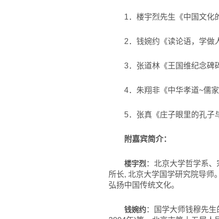
1
．楼宇烈先生《中国文化
2
．钱婉约《读论语，学做
3
．张道林《王国维纪念碑碑
4
．朱翔非《中华孝道~儒家
5
．张真《庄子眼里的孔子
附嘉宾简介：
楼宇烈
：北京大学哲学系、
所长, 北京大学国学研究院导
弘扬中国传统文化。
钱婉约
：国学大师钱穆先生