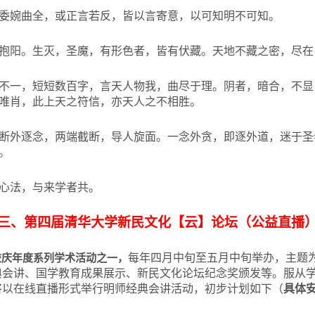
委婉曲全，或正言若反，皆以言寄意，以可知明不可知。
抱阳。生灭，圣魔，有形色者，皆有伏藏。天地不藏之密，尽在
不一，短短数百字，言天人物我，曲尽于理。阴者，暗合，不显
唯肖，此上天之符信，亦天人之不相胜。
断外逐念，两端截断，导人旋面。一念外贪，即逐外道，迷于圣
。
心法，与来学者共。
三、第四届清华大学新民文化【云】论坛（公益直播
校庆年度系列学术活动之一，
每年四月中旬至五月中旬举办，主题为
典会讲、国学教育成果展示、新民文化论坛纪念奖颁发等。服从
将以在线直播形式举行明师经典会讲活动，初步计划如下（
具体安