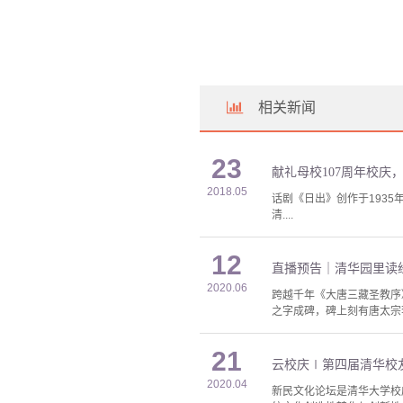
相关新闻
23
献礼母校107周年校
2018.05
话剧《日出》创作于1935
清....
12
直播预告｜清华园里读
2020.06
跨越千年《大唐三藏圣教序
之字成碑，碑上刻有唐太宗李
21
云校庆∣第四届清华校
2020.04
新民文化论坛是清华大学校