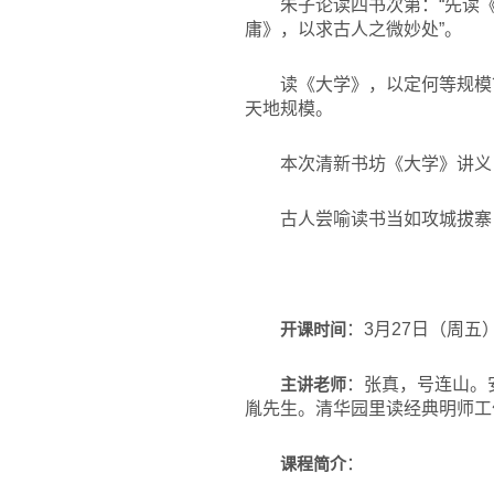
朱子论读四书次第：“先读
庸》，以求古人之微妙处”。
读《大学》，以定何等规模
天地规模。
本次清新书坊《大学》讲义
古人尝喻读书当如攻城拔寨
开课时间
：3月27日（周五）
主讲老师
：张真，号连山。
胤先生。清华园里读经典明师工
课程简介
：