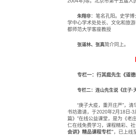
2004年)等。北京市第十五届
朱翔非
：笔名孔阳。史学博
学中心学术处处长、文化和旅游
都师范大学客座教授
张道林、张真
简介同上。
专栏一：行其庭先生《道德
专栏二：连山先生说《庄子·
“庚子大疫，重开庄严”，
书坊邀请，于2020年2月18日
篇》”在线公益课堂，是为《老
仁在线免费学习，课程精彩、社
会讲》精品课程专栏”
，已上线