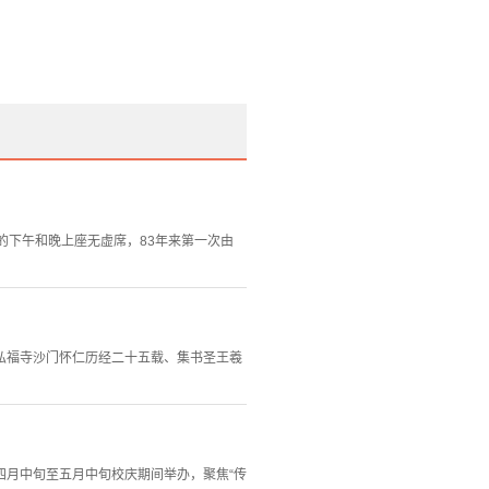
厅的下午和晚上座无虚席，83年来第一次由
弘福寺沙门怀仁历经二十五载、集书圣王羲
四月中旬至五月中旬校庆期间举办，聚焦“传