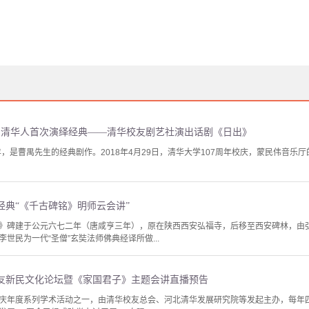
庆，清华人首次演绎经典——清华校友剧艺社演出话剧《日出》
年，是曹禺先生的经典剧作。2018年4月29日，清华大学107周年校庆，蒙民伟音乐
经典“《千古碑铭》明师云会讲”
》碑建于公元六七二年（唐咸亨三年），原在陕西西安弘福寺，后移至西安碑林，由
世民为一代“圣僧”玄奘法师佛典经译所做...
友新民文化论坛暨《家国君子》主题会讲直播预告
庆年度系列学术活动之一，由清华校友总会、河北清华发展研究院等发起主办，每年