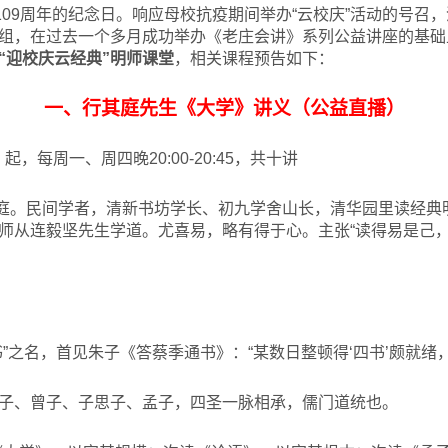
109周年的纪念日。响应母校抗疫期间举办“云校庆”活动的号召
组，在过去一个多月成功举办《老庄会讲》系列公益讲座的基础上，
“迎校庆云经典”明师课堂
，相关课程预告如下：
一、行其庭先生《大学》讲义（公益直播）
起，每周一、周四晚20:00-20:45，共十讲
庭。民间学者，清新书坊学长、初九学舍山长，清华园里读经典
师从连毅坚先生学道。尤喜易，略有得于心。主张“读得易是己，
”之名，首见朱子《答蔡季通书》：“某数日整顿得‘四书’颇就绪
子、曾子、子思子、孟子，四圣一脉相承，儒门道统也。