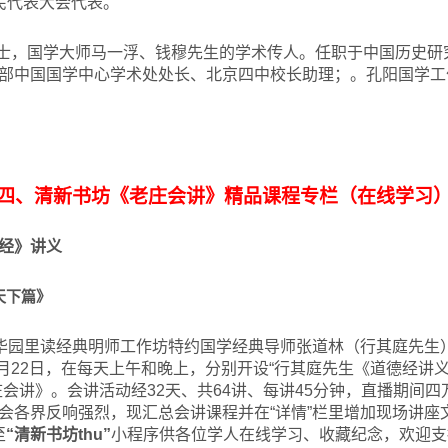
人民代表大会代表。
士，国学大师马一浮、钱穆先生的学术传人。任职于中国历史研
部中国国学中心学术处处长、北京四中校长助理；。孔阳国学工
四、清新书坊《老庄会讲》精品课程专栏（在线学习
经》讲义
天下篇》
清华园里读经典明师工作坊特约国学经典导师张道林（行其庭先生
-3月22日，在每天上午和晚上，分别开设“行其庭先生《道德经讲义
庄会讲》。会讲活动经32天、共64讲、每讲45分钟，直播期间
会各界反响强烈，现汇总会讲课程并在“详情”栏里增加现场讲座
至
“清新书坊thu”
小程序供各位学人在线学习、收藏纪念，欢迎支