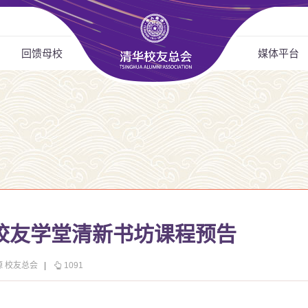
回馈母校
媒体平台
校友学堂清新书坊课程预告
源 校友总会
|
1091