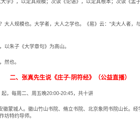
《大学》，以定其规模；次读《论语》，以定其根本；次读《孟
？大人规模也。大学者，大人之学也。《易》云：“夫大人者，与
，以朱子《大学章句》为高山。
，然也。
二、张真先生说《庄子·阴符经》（公益直播）
起，每周二、周五晚20:00-20:45，共十讲
安徽蒙城人。徽山竹山书院、脩立书院、北京象罔书院山长。经
作坊特约导师。