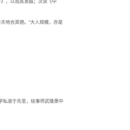
子》，以观其发越；次读《中
天地合其德。”大人规模，亦是
学私淑于先圣，绘事师武隆萧中