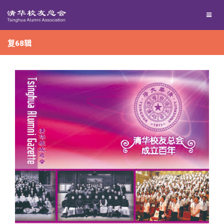
兴趣群体
捐赠方法
我要订阅
复68辑
西南联大校友会
义工计划
新媒体平台
百年清华
校友服务
清华人物
校友总会
清华故事
终身学习
关闭
青春风采
信息化服务
总会简介
校友文苑
三创大赛
会长致辞