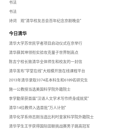
书法
书法
诗词 观“清华校友总会百年纪念京剧晚会”
今日清华
清华大学苏世民学者项目启动仪式在京举行
清华薛其坤领衔实验攻克量子世界制高点
陈吉宁校长致清华全体师生和校友的一封信
清华发布“学堂在线”大规模开放在线课程平台
2013年清华录取3374名本科生和6189名研究生
施一公教授当选美国科学院外籍院士
李学勤荣获首届“汉语人文学术写作终身成就奖”
清华14位教师入选首批“万人计划”
清华化学系帅志刚当选比利时皇家科学院外籍院士
清华学生王宇获得国际田联挑战赛男子跳高冠军