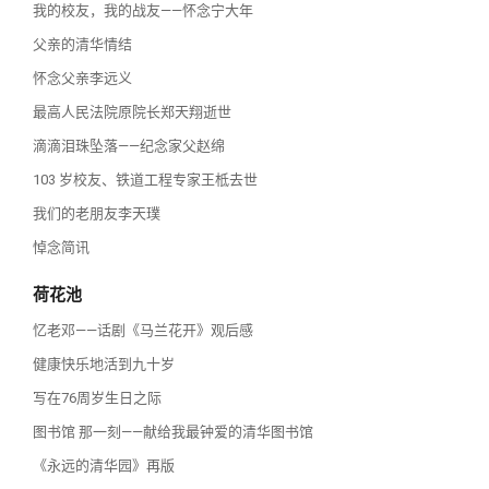
我的校友，我的战友——怀念宁大年
父亲的清华情结
怀念父亲李远义
最高人民法院原院长郑天翔逝世
滴滴泪珠坠落——纪念家父赵绵
103 岁校友、铁道工程专家王柢去世
我们的老朋友李天璞
悼念简讯
荷花池
忆老邓——话剧《马兰花开》观后感
健康快乐地活到九十岁
写在76周岁生日之际
图书馆 那一刻——献给我最钟爱的清华图书馆
《永远的清华园》再版