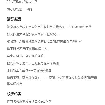
我与王敬的相似人生路
衷心感谢您——清华
清芬挺秀
祝京旭校友获加拿大化学工程师学会最高奖——R.S.Jane 纪念奖
校友陈通文当选加拿大国家工程院院士
张良方、郑晓琳校友入选麻省理工“世界杰出青年创新家”
做不断学习 勇于创新的清华人
坚定、坚持、坚守你的理想
他们毕业于清华，志愿服务在雪域高原
水磨镇上着画卷——专访程莉校友
执着追逐，梦想就在前方 ——记第二炮兵“导弹发射先锋连”指导员
乐焰辉校友
校庆纪实
近万名校友返校庆祝母校102华诞