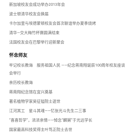
新加坡校友会成功举办2013年会
波士顿清华校友会换届
卡尔加里与埃德蒙顿校友会首次联谊举办夏季烧烤
清华—交大梅竹杯赛圆满结束
法国校友会在巴黎举行迎新聚会
怀念师友
牢记校长教诲 服务祖国人民 ——纪念蒋南翔诞辰100周年校友座谈
会举行
亲历校长教诲
蒋南翔纪念馆在宜兴奠基
著名植物学家吴征镒院士逝世
江河其工 星斗其魂——忆张光斗先生二三事
“喜喜哲学”，浓浓亲情——悼念“麟舅”于光远学长
国家最高科技奖得主叶笃正院士去世