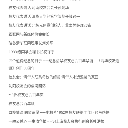
校友代表讲话 河南校友会会长孙光华
校友代表讲话 清华大学经管学院院长钱颖一
校友代表讲话 北极光创投创始人、董事总经理邓锋
互联网与新媒体协会会长
硅谷清华联网理事长刘戈平
1988 级同学会秘书长祝守宇
四个值得纪念的日子 ——纪念清华校友总会百年华诞，《清华校友通
讯》创刊80周年
校友会：清华人联系母校的纽带 清华人永远温馨的家园
沈阳校友会的点滴回忆
七律•校友总会百年庆
校友总会百年颂
母校情深 同窗谊厚 ——电机系1952届校友联络工作回顾与感悟
一颗公益心 一生清华情——记上海校友会执行副会长叶洪根