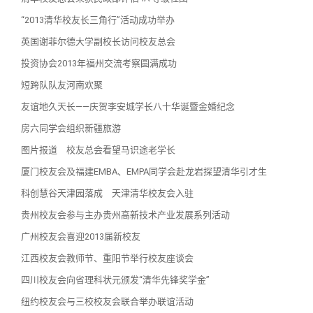
“2013清华校友长三角行”活动成功举办
英国谢菲尔德大学副校长访问校友总会
投资协会2013年福州交流考察圆满成功
短跨队队友河南欢聚
友谊地久天长——庆贺李安城学长八十华诞暨金婚纪念
房六同学会组织新疆旅游
图片报道 校友总会看望马识途老学长
厦门校友会及福建EMBA、EMPA同学会赴龙岩探望清华引才生
科创慧谷天津园落成 天津清华校友会入驻
贵州校友会参与主办贵州高新技术产业发展系列活动
广州校友会喜迎2013届新校友
江西校友会教师节、重阳节举行校友座谈会
四川校友会向省理科状元颁发“清华先锋奖学金”
纽约校友会与三校校友会联合举办联谊活动