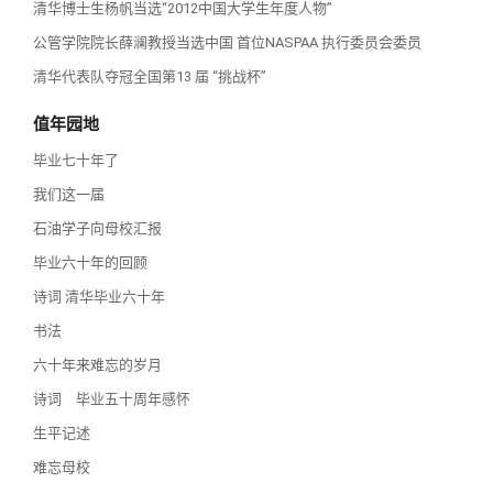
清华博士生杨帆当选“2012中国大学生年度人物”
公管学院院长薛澜教授当选中国 首位NASPAA 执行委员会委员
清华代表队夺冠全国第13 届 “挑战杯”
值年园地
毕业七十年了
我们这一届
石油学子向母校汇报
毕业六十年的回顾
诗词 清华毕业六十年
书法
六十年来难忘的岁月
诗词 毕业五十周年感怀
生平记述
难忘母校