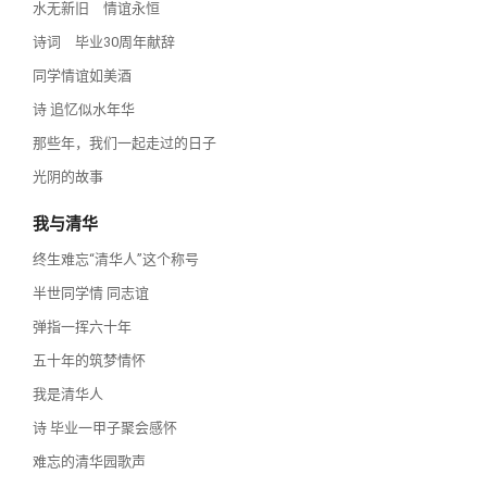
水无新旧 情谊永恒
诗词 毕业30周年献辞
同学情谊如美酒
诗 追忆似水年华
那些年，我们一起走过的日子
光阴的故事
我与清华
终生难忘“清华人”这个称号
半世同学情 同志谊
弹指一挥六十年
五十年的筑梦情怀
我是清华人
诗 毕业一甲子聚会感怀
难忘的清华园歌声