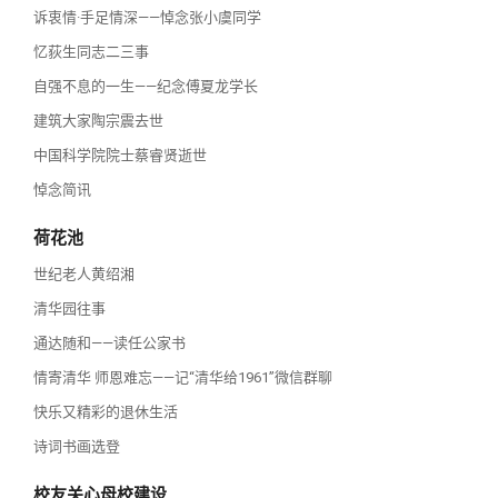
诉衷情·手足情深——悼念张小虞同学
忆荻生同志二三事
自强不息的一生——纪念傅夏龙学长
建筑大家陶宗震去世
中国科学院院士蔡睿贤逝世
悼念简讯
荷花池
世纪老人黄绍湘
清华园往事
通达随和——读任公家书
情寄清华 师恩难忘——记“清华给1961”微信群聊
快乐又精彩的退休生活
诗词书画选登
校友关心母校建设