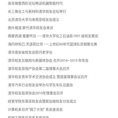
吴军做客西阶论坛畅谈机器智能时代
长三角化工与新材料清华校友论坛举行
北京清华大学马来西亚校友会成立
图片报道 新竹清华校友会来访
再聚西湖 耄耋怀旧 ——清华大学化工石油系1951 级校友聚会
海内存知己 天涯若比邻 ——上世纪60年代篮球队员相聚北美
清华南安省校友会慰问老学长
清华校友互联网与新媒体协会 召开2014—2015 年年会
清华校友房地产协会第二届理事大会召开
清华校友青年学术交流协会成立 暨首届理事会议召开
清华汽车行业校友会举办与学生车队见面会
清华校友投资协会2015年理事会召开
经管学院东南亚校友会暨新加坡校友分会成立
计算机系召开“园丁计划” 系友座谈会
机械工程系召开系友座谈会