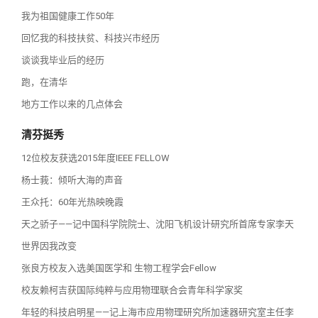
我为祖国健康工作50年
回忆我的科技扶贫、科技兴市经历
谈谈我毕业后的经历
跑，在清华
地方工作以来的几点体会
清芬挺秀
12位校友获选2015年度IEEE FELLOW
杨士莪：倾听大海的声音
王众托：60年光热映晚霞
天之骄子——记中国科学院院士、沈阳飞机设计研究所首席专家李天
世界因我改变
张良方校友入选美国医学和 生物工程学会Fellow
校友赖柯吉获国际纯粹与应用物理联合会青年科学家奖
年轻的科技启明星——记上海市应用物理研究所加速器研究室主任李