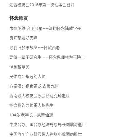
江西校友会2015年第一次理事会召开
怀念师友
巾帼英雄 启明晨星——深切怀念陆璀学长
良师挚友郑天翔
寻我旧梦思故乡——怀鲲西老
要做一辈子研究生 ——怀念恩师林为干院士
悼念黎章民
吴佑寿：永远的大师
方秦汉：钢锁苍龙 霸贯九州
西南联大校友会原会长沈克琦逝世
怀念我的导师雷志栋先生
104 岁老学长卞慧新仙逝
中央台办、国台办经济局原局长刘震涛逝世
中国汽车产业符号性人物张小虞因病辞世