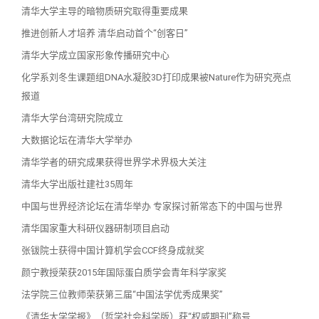
清华大学主导的暗物质研究取得重要成果
推进创新人才培养 清华启动首个“创客日”
清华大学成立国家形象传播研究中心
化学系刘冬生课题组DNA水凝胶3D打印成果被Nature作为研究亮点
报道
清华大学台湾研究院成立
大数据论坛在清华大学举办
清华学者的研究成果获得世界学术界极大关注
清华大学出版社建社35周年
中国与世界经济论坛在清华举办 专家探讨新常态下的中国与世界
清华国家重大科研仪器研制项目启动
张钹院士获得中国计算机学会CCF终身成就奖
颜宁教授荣获2015年国际蛋白质学会青年科学家奖
法学院三位教师荣获第三届“中国法学优秀成果奖”
《清华大学学报》（哲学社会科学版）获“权威期刊”称号