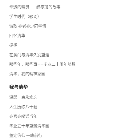
幸运的精灵—— 经零班的故事
学生时代（歌词）
诗歌 亦老亦少同学情
回忆清华
捷径
在澳门与清华久别重逢
那些年，那些事——毕业二十周年随想
清华，我的精神家园
我与清华
温馨一束永难忘
人生历练八十载
亦喜亦叹话当年
毕业五十年重聚清华园
坚定信仰 一路前行