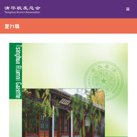
兴趣群体
捐赠方法
我要订阅
复71辑
西南联大校友会
义工计划
新媒体平台
百年清华
校友服务
清华人物
校友总会
清华故事
终身学习
关闭
青春风采
信息化服务
总会简介
校友文苑
三创大赛
会长致辞